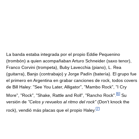
La banda estaba integrada por el propio Eddie Pequenino
(trombón) a quien acompañaban Arturo Schneider (saxo tenor),
Franco Corvini (trompeta), Buby Lavecchia (piano), L. Rea
(guitarra), Banjo (contrabajo) y Jorge Padín (batería). El grupo fue
el primero en Argentina en grabar canciones de rock, todos covers
de Bill Haley: "See You Later, Alligator", "Mambo Rock", "I Cry
[
6
]
More", "Rock", "Shake, Rattle and Roll", "Rancho Rock".
Su
versión de
"Celos y revuelos al ritmo del rock"
(Don't knock the
[
7
]
rock), vendió más placas que el propio Haley.