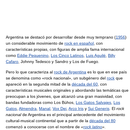
Argentina se destacó por desarrollar desde muy temprano (
1956
)
un considerable movimiento de
rock en español
, con
características propias, con figuras de amplia fama internacional
como
Eddie Pequenino
,
Los Cinco Latinos
,
Luis Aguilé
,
Billy
Cafaro
, Johnny Tedesco y Sandro y Los de Fuego.
Pero lo que caracteriza al
rock de Argentina
es lo que en ese país
se denomina como «rock nacional», un subgénero del
rock
que
apareció en la segunda mitad de la
década del 60
, con
características musicales originales y abordando las temáticas que
preocupan a los jóvenes, que alcanzó una gran masividad, con
bandas fundadoras como Los Búhos,
Los Gatos Salvajes
,
Los
Gatos
,
Almendra
,
Manal
,
Vox Dei
,
Arco Iris
y
Sui Generis
. El
rock
nacional
de Argentina es el principal antecedente del movimiento
cultural-musical continental que a partir de la
década del 80
comenzó a conocerse con el nombre de
«
rock latino
»
.