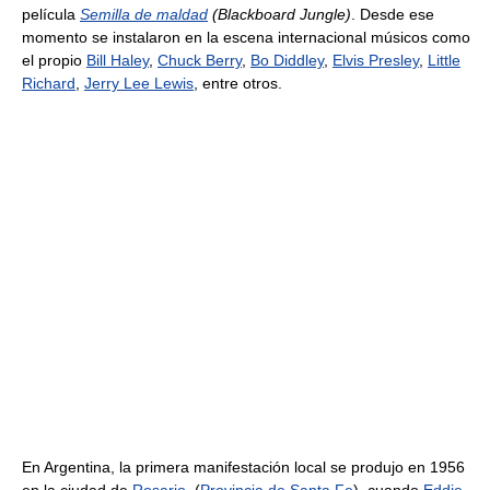
película
Semilla de maldad
(Blackboard Jungle)
. Desde ese
momento se instalaron en la escena internacional músicos como
el propio
Bill Haley
,
Chuck Berry
,
Bo Diddley
,
Elvis Presley
,
Little
Richard
,
Jerry Lee Lewis
, entre otros.
En Argentina, la primera manifestación local se produjo en 1956