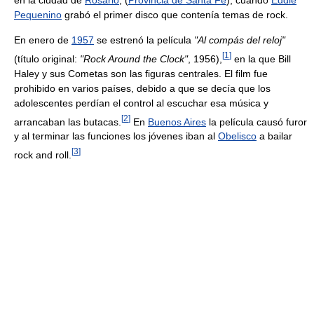
en la ciudad de
Rosario
, (
Provincia de Santa Fe
), cuando
Eddie
Pequenino
grabó el primer disco que contenía temas de rock.
En enero de
1957
se estrenó la película
"Al compás del reloj"
[
1
]
(título original:
"Rock Around the Clock"
, 1956),
en la que Bill
Haley y sus Cometas son las figuras centrales. El film fue
prohibido en varios países, debido a que se decía que los
adolescentes perdían el control al escuchar esa música y
[
2
]
arrancaban las butacas.
En
Buenos Aires
la película causó furor
y al terminar las funciones los jóvenes iban al
Obelisco
a bailar
[
3
]
rock and roll.