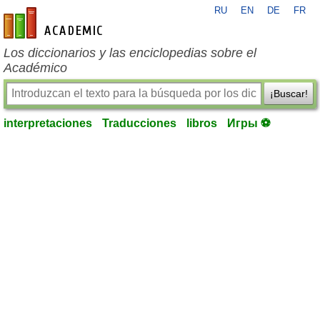
RU
EN
DE
FR
es-academic.com
Los diccionarios y las enciclopedias sobre el
Académico
¡Buscar!
interpretaciones
Traducciones
libros
Игры ⚽