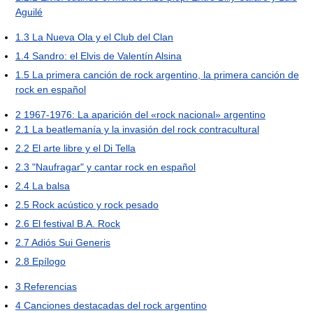
Aguilé
1.3
La Nueva Ola y el Club del Clan
1.4
Sandro: el Elvis de Valentín Alsina
1.5
La primera canción de rock argentino, la primera canción de
rock en español
2
1967-1976: La aparición del «rock nacional» argentino
2.1
La beatlemanía y la invasión del rock contracultural
2.2
El arte libre y el Di Tella
2.3
"Naufragar" y cantar rock en español
2.4
La balsa
2.5
Rock acústico y rock pesado
2.6
El festival B.A. Rock
2.7
Adiós Sui Generis
2.8
Epílogo
3
Referencias
4
Canciones destacadas del rock argentino