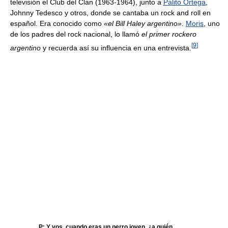
televisión el Club del Clan (1963-1964), junto a
Palito Ortega
,
Johnny Tedesco y otros, donde se cantaba un rock and roll en
español. Era conocido como
«el Bill Haley argentino»
.
Moris
, uno
de los padres del rock nacional, lo llamó
el primer rockero
[
9
]
argentino
y recuerda así su influencia en una entrevista.
P: Y vos, cuando eras un perro joven, ¿a quién