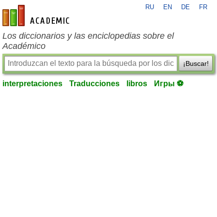
RU
EN
DE
FR
es-academic.com
Los diccionarios y las enciclopedias sobre el
Académico
¡Buscar!
interpretaciones
Traducciones
libros
Игры ⚽