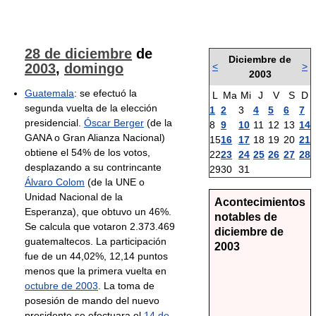
28 de diciembre
de
Diciembre de
2003
,
domingo
<
>
2003
Guatemala
: se efectuó la
L
Ma
Mi
J
V
S
D
segunda vuelta de la elección
1
2
3
4
5
6
7
presidencial.
Óscar Berger
(de la
8
9
10
11
12
13
14
GANA o Gran Alianza Nacional)
15
16
17
18
19
20
21
obtiene el 54% de los votos,
22
23
24
25
26
27
28
desplazando a su contrincante
29
30
31
Álvaro Colom
(de la UNE o
Unidad Nacional de la
Acontecimientos
Esperanza), que obtuvo un 46%.
notables de
Se calcula que votaron 2.373.469
diciembre de
guatemaltecos. La participación
2003
fue de un 44,02%, 12,14 puntos
menos que la primera vuelta en
octubre de 2003
. La toma de
posesión de mando del nuevo
presidente se efectuara el
14 de