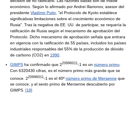
decisión de no ratificarlo. Las razones dadas son de índole
económico. Según lo afirmado por Andrei Illarionov, asesor del
presidente
Vladímir Putin
, "el Protocolo de Kyoto establece
significativas limitaciones sobre el crecimiento económico de
Rusia". Tras la negativa de EE. UU. de participar, se requería la
ratificación de Rusia según el mecanismo de aprobación del
Protocolo. Dicho mecanismo de aprobación señala que entrara
en vigencia con la ratificación de 55 países, incluidos los países
industriales responsables del 55% de la producción de dióxido
de carbono (CO2) en
1990
.
20996011
GIMPS
ha confirmado que 2
-1 es un
número primo
.
Con 6320430 cifras, es el número primo más grande que se
20996011
conoce. 2
-1 es el 40º
número primo de Mersenne
que
se conoce, y el sexto primo de Mersenne descubierto por
GIMPS.
[18]