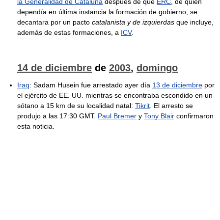
la Generalidad de Cataluña
después de que
ERC
, de quien
dependía en última instancia la formación de gobierno, se
decantara por un pacto
catalanista y de izquierdas
que incluye,
además de estas formaciones, a
ICV
.
14 de diciembre
de
2003
,
domingo
Iraq
: Sadam Husein fue arrestado ayer día
13 de diciembre
por
el ejército de EE. UU. mientras se encontraba escondido en un
sótano a 15 km de su localidad natal:
Tikrit
. El arresto se
produjo a las 17:30 GMT.
Paul Bremer
y
Tony Blair
confirmaron
esta noticia.