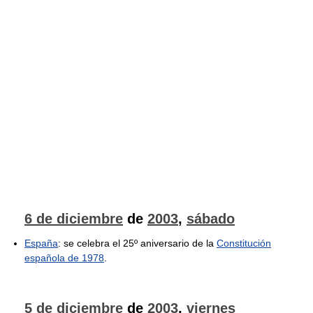
6 de diciembre
de
2003
,
sábado
España
: se celebra el 25º aniversario de la
Constitución
española de 1978
.
5 de diciembre
de
2003
,
viernes