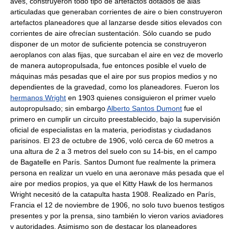
aves, construyeron todo tipo de artefactos dotados de alas
articuladas que generaban corrientes de aire o bien construyeron
artefactos planeadores que al lanzarse desde sitios elevados con
corrientes de aire ofrecían sustentación. Sólo cuando se pudo
disponer de un motor de suficiente potencia se construyeron
aeroplanos con alas fijas, que surcaban el aire en vez de moverlo
de manera autopropulsada, fue entonces posible el vuelo de
máquinas más pesadas que el aire por sus propios medios y no
dependientes de la gravedad, como los planeadores. Fueron los
hermanos Wright
en 1903 quienes consiguieron el primer vuelo
autopropulsado; sin embargo
Alberto Santos Dumont
fue el
primero en cumplir un circuito preestablecido, bajo la supervisión
oficial de especialistas en la materia, periodistas y ciudadanos
parisinos. El 23 de octubre de 1906, voló cerca de 60 metros a
una altura de 2 a 3 metros del suelo con su 14-bis, en el campo
de Bagatelle en París. Santos Dumont fue realmente la primera
persona en realizar un vuelo en una aeronave más pesada que el
aire por medios propios, ya que el Kitty Hawk de los hermanos
Wright necesitó de la catapulta hasta 1908. Realizado en París,
Francia el 12 de noviembre de 1906, no solo tuvo buenos testigos
presentes y por la prensa, sino también lo vieron varios aviadores
y autoridades. Asimismo son de destacar los planeadores