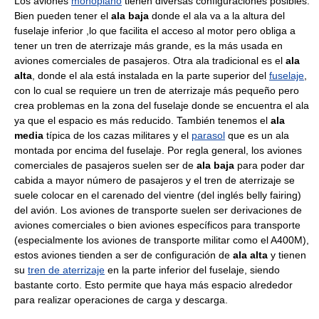
Los aviones
monoplano
tienen diversas configuraciones posibles.
Bien pueden tener el
ala baja
donde el ala va a la altura del
fuselaje inferior ,lo que facilita el acceso al motor pero obliga a
tener un tren de aterrizaje más grande, es la más usada en
aviones comerciales de pasajeros. Otra ala tradicional es el
ala
alta
, donde el ala está instalada en la parte superior del
fuselaje
,
con lo cual se requiere un tren de aterrizaje más pequeño pero
crea problemas en la zona del fuselaje donde se encuentra el ala
ya que el espacio es más reducido. También tenemos el
ala
media
típica de los cazas militares y el
parasol
que es un ala
montada por encima del fuselaje. Por regla general, los aviones
comerciales de pasajeros suelen ser de
ala baja
para poder dar
cabida a mayor número de pasajeros y el tren de aterrizaje se
suele colocar en el carenado del vientre (del inglés belly fairing)
del avión. Los aviones de transporte suelen ser derivaciones de
aviones comerciales o bien aviones específicos para transporte
(especialmente los aviones de transporte militar como el A400M),
estos aviones tienden a ser de configuración de
ala alta
y tienen
su
tren de aterrizaje
en la parte inferior del fuselaje, siendo
bastante corto. Esto permite que haya más espacio alrededor
para realizar operaciones de carga y descarga.