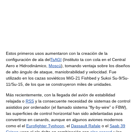
Estos primeros usos aumentaron con la creación de la
configuración de ala del
TsAGI
(Instituto ta con cola en el Central
Aero e Hidrodinámico,
Moscú
), tomando ventaja sobre los diseños
de alto ángulo de ataque, maniobrabilidad y velocidad. Fue
utilizado en los cazas soviéticos MiG-21 Fishbed y Sukoi Su-9/Su-
11/Su-15, de los que se construyeron miles de unidades.
Más recientemente, con la llegada del avión de estabilidad
relajada o
RSS
y la consecuente necesidad de sistemas de control
asistidos por ordenador (el llamado sistema "fly-by-wire" o FBW),
las superficies de control horizontal han sido adelantadas para
convertirse en canards, aunque en algunos aviones modernos
como el el
Eurofighter Typhoon
, el
Dassault Rafale
o el
Saab 39
Gripen
usan el ala delta en combinación con
alas canard
y los