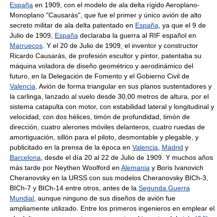
España
en 1909, con el modelo de ala delta rígido Aeroplano-
Monoplano "Causarás", que fue el primer y único avión de alto
secreto militar de ala delta patentado en
España
, ya que el 9 de
Julio de 1909,
España
declaraba la guerra al RIF español en
Marruecos
. Y el 20 de Julio de 1909, el inventor y constructor
Ricardo Causarás, de profesión escultor y pintor, patentaba su
máquina voladora de diseño geométrico y aerodinámico del
futuro, en la Delegación de Fomento y el Gobierno Civil de
Valencia
. Avión de forma triangular en sus planos sustentadores y
la carlinga, lanzado al vuelo desde 30,00 metros de altura, por el
sistema catapulta con motor, con estabilidad lateral y longitudinal y
velocidad, con dos hélices, timón de profundidad, timón de
dirección, cuatro alerones móviles delanteros, cuatro ruedas de
amortiguación, sillón para el piloto, desmontable y plegable, y
publicitado en la prensa de la época en
Valencia
,
Madrid
y
Barcelona
, desde el día 20 al 22 de Julio de 1909. Y muchos años
más tarde por Neythen Woolford en
Alemania
y Boris Ivanovich
Cheranovsky en la URSS con sus modelos Cheranovsky BICh-3,
BICh-7 y BICh-14 entre otros, antes de la
Segunda Guerra
Mundial
, aunque ninguno de sus diseños de avión fue
ampliamente utilizado. Entre los primeros ingenieros en emplear el