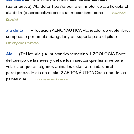
Ala delta
— Para forma alar en delta, véase Ala delta
(aeronáutica). Ala delta Tipo Aerodino sin motor de ala flexible El
ala delta (o aerodeslizador) es un mecanismo cons …
Wikipedia
Español
ala delta
— ► locución AERONÁUTICA Planeador de vuelo libre,
compuesto por un ala triangular y un soporte para el piloto …
Enciclopedia Universal
Ala
— (Del lat. ala.) ► sustantivo femenino 1 ZOOLOGÍA Parte
del cuerpo de las aves y del de los insectos que les sirve para
volar, aunque en algunos animales están atrofiadas: ■ el
perdigonazo le dio en el ala. 2 AERONÁUTICA Cada una de las
partes que …
Enciclopedia Universal