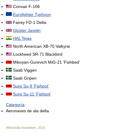
Convair F-106
Eurofighter Typhoon
Fairey FD-1 Delta
Gloster Javelin
HAL Tejas
North American XB-70 Valkyrie
Lockheed SR-71 Blackbird
Mikoyan-Gurevich MiG-21 'Fishbed'
Saab Viggen
Saab Gripen
Sujoi Su-9 'Fishpot'
Sujoi Su-11 'Fishpot'
Categoría
:
Aeronaves de ala delta
Wikimedia foundation
.
2010
.