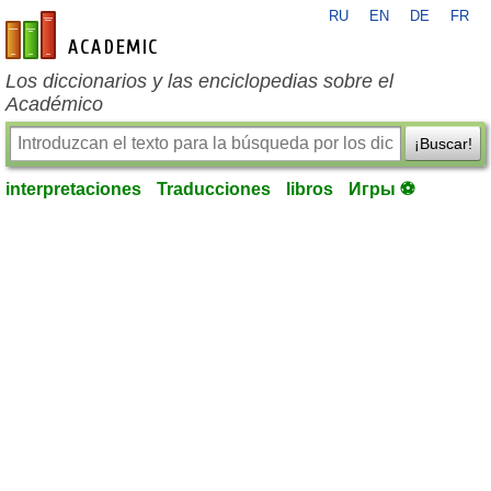
RU
EN
DE
FR
es-academic.com
Los diccionarios y las enciclopedias sobre el
Académico
¡Buscar!
interpretaciones
Traducciones
libros
Игры ⚽