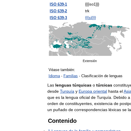
ISO
639
-
1
{{{
iso1
}}}
ISO
639
-
2
trk
ISO
639
-
3
{{{
sil
}}}
Extensión
Véase
también:
Idioma
-
Familias
-
Clasificación
de
lenguas
Las
lenguas
túrquicas
o
túrcicas
constituy
desde
Turquía
y
Europa
oriental
hasta
el
Asi
que
es
la
lengua
oficial
de
Turquía
.
Debido
a
orden
de
constituyentes
,
existencia
de
postp
un
puñado
de
correspondencias
léxicas
se
l
Contenido