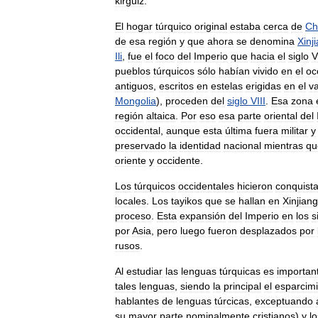
kirguiz
.
El
hogar
túrquico
original
estaba
cerca
de
Ch
de
esa
región
y
que
ahora
se
denomina
Xinj
Ili
,
fue
el
foco
del
Imperio
que
hacia
el
siglo
V
pueblos
túrquicos
sólo
habían
vivido
en
el
oc
antiguos
,
escritos
en
estelas
erigidas
en
el
va
Mongolia
),
proceden
del
siglo
VIII
.
Esa
zona
región
altaica
.
Por
eso
esa
parte
oriental
del
occidental
,
aunque
esta
última
fuera
militar
y
preservado
la
identidad
nacional
mientras
qu
oriente
y
occidente
.
Los
túrquicos
occidentales
hicieron
conquist
locales
.
Los
tayikos
que
se
hallan
en
Xinjiang
proceso
.
Esta
expansión
del
Imperio
en
los
s
por
Asia
,
pero
luego
fueron
desplazados
por
rusos
.
Al
estudiar
las
lenguas
túrquicas
es
importan
tales
lenguas
,
siendo
la
principal
el
esparcim
hablantes
de
lenguas
túrcicas
,
exceptuando
su
mayor
parte
nominalmente
cristianos
)
y
lo