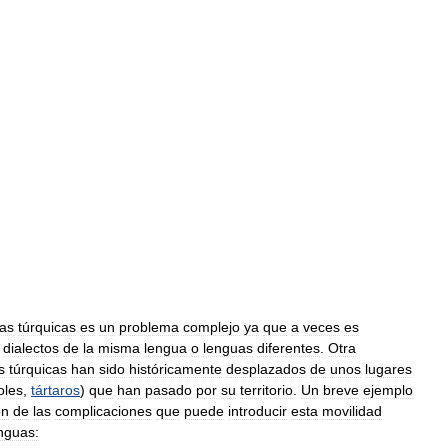
as
túrquicas
es
un
problema
complejo
ya
que
a
veces
es
dialectos
de
la
misma
lengua
o
lenguas
diferentes
.
Otra
s
túrquicas
han
sido
históricamente
desplazados
de
unos
lugares
les
,
tártaros
)
que
han
pasado
por
su
territorio
.
Un
breve
ejemplo
ón
de
las
complicaciones
que
puede
introducir
esta
movilidad
nguas: