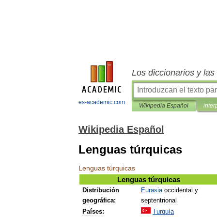
Los diccionarios y la
es-academic.com
Wikipedia Español
inter
Wikipedia Español
Lenguas túrquicas
Lenguas
túrquicas
Lenguas
túrquicas
Distribución
Eurasia
occidental
y
geográfica:
septentrional
Países:
Turquía