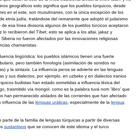
inos
geográficos
esto
significa
que
los
pueblos
túrquicos
,
desde
zes
en
el
este
,
son
musulmanes
,
con
la
única
excepción
de
los
de
etnia
judía
,
tratándose
del
remanente
que
adoptó
el
judaísmo
e
de
esa
línea
divisoria
algunos
de
los
pueblos
túrcicos
aceptaron
z
lo
recibieron
del
Tíbet
;
esto
se
aplica
a
los
altai
,
jakaz
y
Siberia
no
fueron
afectados
por
las
innovaciones
religiosas
ncias
chamanistas
.
fluencia
lingüística:
los
pueblos
islámicos
tienen
una
fuerte
bulario
,
pero
también
fonología
(
asimilación
de
sonidos
no
cas
)
y
la
sintaxis
.
La
influencia
persa
se
advierte
en
las
lenguas
ias
y
sus
dialectos
,
por
ejemplo
,
en
uzbeko
y
en
dialectos
iranios
rquicos
budistas
han
estado
sometidas
a
influencia
léxica
del
ego
,
trasmitido
vía
mongol
,
como
es
la
palabra
tuvá
nom
'
libro
'
que
os
han
permanecido
aislados
de
las
corrientes
que
han
afectado
s
influencia
de
las
lenguas
urálicas
,
especialmente
de
la
lengua
o
parte
de
la
familia
de
lenguas
túrquicas
a
partir
de
diversas
os
sustantivos
que
se
conocen
de
este
idioma
y
el
turco
.