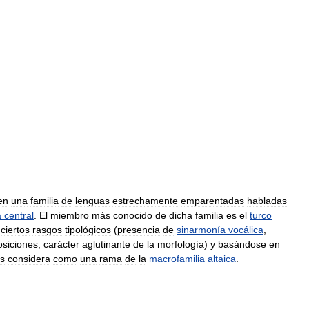
en
una
familia
de
lenguas
estrechamente
emparentadas
habladas
a
central
.
El
miembro
más
conocido
de
dicha
familia
es
el
turco
ciertos
rasgos
tipológicos
(
presencia
de
sinarmonía
vocálica
,
osiciones
,
carácter
aglutinante
de
la
morfología
)
y
basándose
en
as
considera
como
una
rama
de
la
macrofamilia
altaica
.