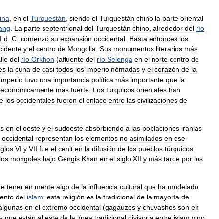
ina
,
en
el
Turquestán
,
siendo
el
Turquestán
chino
la
parte
oriental
iang
.
La
parte
septentrional
del
Turquestán
chino
,
alrededor
del
río
I
d
.
C
.
comenzó
su
expansión
occidental
.
Hasta
entonces
los
cidente
y
el
centro
de
Mongolia
.
Sus
monumentos
literarios
más
lle
del
río
Orkhon
(
afluente
del
río
Selenga
en
el
norte
centro
de
es
la
cuna
de
casi
todos
los
imperio
nómadas
y
el
corazón
de
la
Imperio
tuvo
una
importancia
política
más
importante
que
la
económicamente
más
fuerte
.
Los
túrquicos
orientales
han
e
los
occidentales
fueron
el
enlace
entre
las
civilizaciones
de
as
en
el
oeste
y
el
sudoeste
absorbiendo
a
las
poblaciones
iranias
occidental
representan
los
elementos
no
asimilados
en
ese
iglos
VI
y
VII
fue
el
cenit
en
la
difusión
de
los
pueblos
túrquicos
los
mongoles
bajo
Gengis
Khan
en
el
siglo
XII
y
más
tarde
por
los
te
tener
en
mente
algo
de
la
influencia
cultural
que
ha
modelado
iento
del
islam
:
esta
religión
es
la
tradicional
de
la
mayoría
de
algunas
en
el
extremo
occidental
(
gagauzos
y
chuvashos
son
en
s
que
están
al
este
de
la
línea
tradicional
divisoria
entre
islam
y
no