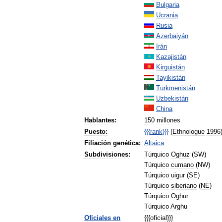
Bulgaria
Ucrania
Rusia
Azerbaiyán
Irán
Kazajistán
Kirguistán
Tayikistán
Turkmenistán
Uzbekistán
China
Hablantes:
150
millones
Puesto:
{{{
rank
}}}
(
Ethnologue
1996
Filiación
genética:
Altaica
Subdivisiones:
Túrquico
Oghuz
(
SW
)
Túrquico
cumano
(
NW
)
Túrquico
uigur
(
SE
)
Túrquico
siberiano
(
NE
)
Túrquico
Oghur
Túrquico
Arghu
Oficiales
en
{{{
oficial
}}}