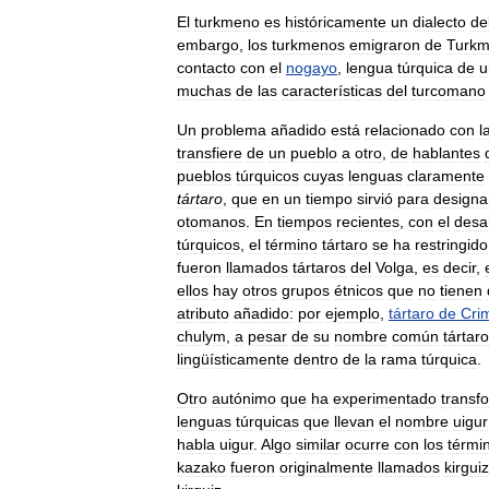
El
turkmeno
es
históricamente
un
dialecto
de
embargo
,
los
turkmenos
emigraron
de
Turkm
contacto
con
el
nogayo
,
lengua
túrquica
de
u
muchas
de
las
características
del
turcomano
Un
problema
añadido
está
relacionado
con
l
transfiere
de
un
pueblo
a
otro
,
de
hablantes
pueblos
túrquicos
cuyas
lenguas
claramente
tártaro
,
que
en
un
tiempo
sirvió
para
designa
otomanos
.
En
tiempos
recientes
,
con
el
desar
túrquicos
,
el
término
tártaro
se
ha
restringido
fueron
llamados
tártaros
del
Volga
,
es
decir
,
ellos
hay
otros
grupos
étnicos
que
no
tienen
atributo
añadido:
por
ejemplo
,
tártaro
de
Cri
chulym
,
a
pesar
de
su
nombre
común
tártaro
lingüísticamente
dentro
de
la
rama
túrquica
.
Otro
autónimo
que
ha
experimentado
transf
lenguas
túrquicas
que
llevan
el
nombre
uigur
habla
uigur
.
Algo
similar
ocurre
con
los
térmi
kazako
fueron
originalmente
llamados
kirgui