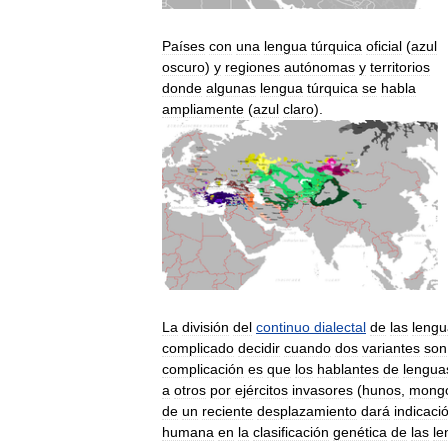
Países
con
una
lengua
túrquica
oficial
(
azul
oscuro
)
y
regiones
autónomas
y
territorios
donde
algunas
lengua
túrquica
se
habla
ampliamente
(
azul
claro
).
La
división
del
continuo
dialectal
de
las
lengu
complicado
decidir
cuando
dos
variantes
son
complicación
es
que
los
hablantes
de
lengua
a
otros
por
ejércitos
invasores
(
hunos
,
mongo
de
un
reciente
desplazamiento
dará
indicaci
humana
en
la
clasificación
genética
de
las
le