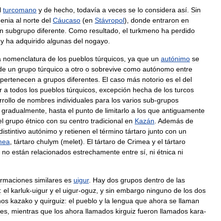
l
turcomano
y
de
hecho
,
todavía
a
veces
se
lo
considera
así
.
Sin
enia
al
norte
del
Cáucaso
(
en
Stávropol
),
donde
entraron
en
n
subgrupo
diferente
.
Como
resultado
,
el
turkmeno
ha
perdido
y
ha
adquirido
algunas
del
nogayo
.
a
nomenclatura
de
los
pueblos
túrquicos
,
ya
que
un
autónimo
se
de
un
grupo
túrquico
a
otro
o
sobrevive
como
autónomo
entre
pertenecen
a
grupos
diferentes
.
El
caso
más
notorio
es
el
del
r
a
todos
los
pueblos
túrquicos
,
excepción
hecha
de
los
turcos
rollo
de
nombres
individuales
para
los
varios
sub
-
grupos
gradualmente
,
hasta
el
punto
de
limitarlo
a
los
que
antiguamente
el
grupo
étnico
con
su
centro
tradicional
en
Kazán
.
Además
de
distintivo
autónimo
y
retienen
el
término
tártaro
junto
con
un
mea
,
tártaro
chulym
(
melet
).
El
tártaro
de
Crimea
y
el
tártaro
no
están
relacionados
estrechamente
entre
sí
,
ni
étnica
ni
ormaciones
similares
es
uigur
.
Hay
dos
grupos
dentro
de
las
:
el
karluk
-
uigur
y
el
uigur
-
oguz
,
y
sin
embargo
ninguno
de
los
dos
nos
kazako
y
quirguiz:
el
pueblo
y
la
lengua
que
ahora
se
llaman
zes
,
mientras
que
los
ahora
llamados
kirguiz
fueron
llamados
kara
-