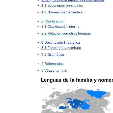
1
Lenguas
de
la
familia
y
nomenclatura
1
.
1
Subgrupos
principales
1
.
2
Número
de
hablantes
2
Clasificación
2
.
1
Clasificación
interna
2
.
2
Relación
con
otras
lenguas
3
Descripción
lingüística
3
.
1
Fonología
y
escritura
3
.
2
Gramática
4
Referencias
5
Véase
también
Lenguas
de
la
familia
y
nomen