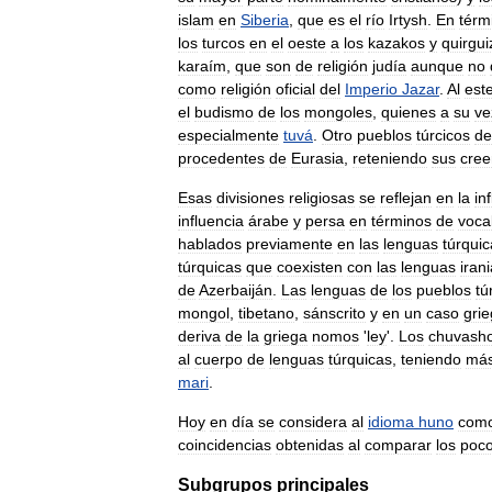
islam
en
Siberia
,
que
es
el
río
Irtysh
.
En
térm
los
turcos
en
el
oeste
a
los
kazakos
y
quirgui
karaím
,
que
son
de
religión
judía
aunque
no
como
religión
oficial
del
Imperio
Jazar
.
Al
est
el
budismo
de
los
mongoles
,
quienes
a
su
ve
especialmente
tuvá
.
Otro
pueblos
túrcicos
de
procedentes
de
Eurasia
,
reteniendo
sus
cree
Esas
divisiones
religiosas
se
reflejan
en
la
in
influencia
árabe
y
persa
en
términos
de
voca
hablados
previamente
en
las
lenguas
túrqui
túrquicas
que
coexisten
con
las
lenguas
iran
de
Azerbaiján
.
Las
lenguas
de
los
pueblos
tú
mongol
,
tibetano
,
sánscrito
y
en
un
caso
gri
deriva
de
la
griega
nomos
'
ley
'.
Los
chuvash
al
cuerpo
de
lenguas
túrquicas
,
teniendo
má
mari
.
Hoy
en
día
se
considera
al
idioma
huno
com
coincidencias
obtenidas
al
comparar
los
poc
Subgrupos
principales