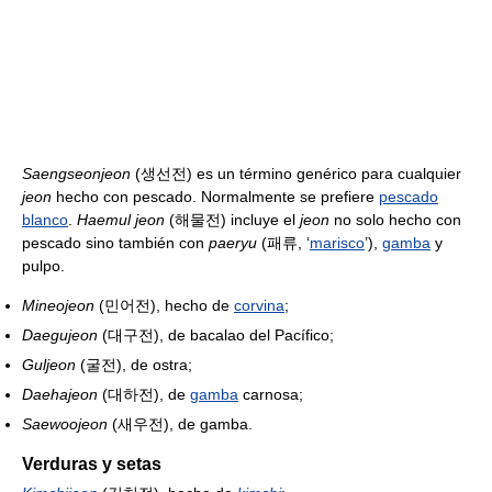
Saengseonjeon
(생선전) es un término genérico para cualquier
jeon
hecho con pescado. Normalmente se prefiere
pescado
blanco
.
Haemul jeon
(해물전) incluye el
jeon
no solo hecho con
pescado sino también con
paeryu
(패류, ‘
marisco
’),
gamba
y
pulpo.
Mineojeon
(민어전), hecho de
corvina
;
Daegujeon
(대구전), de bacalao del Pacífico;
Guljeon
(굴전), de ostra;
Daehajeon
(대하전), de
gamba
carnosa;
Saewoojeon
(새우전), de gamba.
Verduras y setas