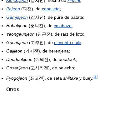
Kimchijeon
(김치전), hecho de
kimchi
;
Pajeon
(파전), de
cebolleta
;
Gamjajeon
(감자전), de puré de patata;
Hobakjeon
(호박전), de
calabaza
;
Yeongeunjeon
(연근전), de raíz de loto;
Gochujeon
(고추전), de
pimiento chile
;
Gajijeon
(가지전), de berenjena;
Deodeokjeon
(더덕전), de
deodeok
;
Gosarijeon
(고사리전), de helecho;
[
2
]
Pyogojeon
(표고전), de seta
shiitake
y buey.
Otros