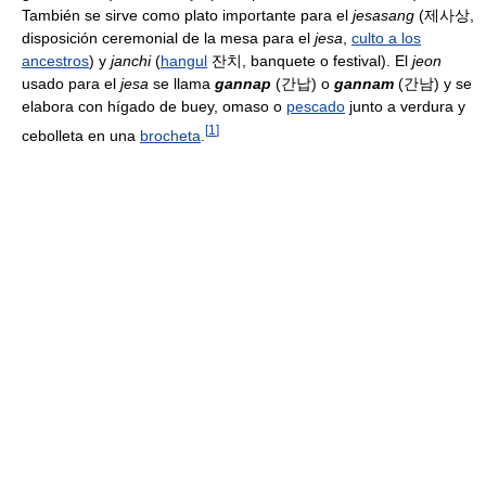
También se sirve como plato importante para el
jesasang
(제사상,
disposición ceremonial de la mesa para el
jesa
,
culto a los
ancestros
) y
janchi
(
hangul
잔치, banquete o festival). El
jeon
usado para el
jesa
se llama
gannap
(간납) o
gannam
(간남) y se
elabora con hígado de buey, omaso o
pescado
junto a verdura y
[
1
]
cebolleta en una
brocheta
.