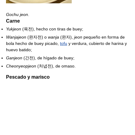
Gochu jeon
.
Carne
Yukjeon
(육전), hecho con tiras de buey;
Wanjajeon
(완자전) o
wanja
(완자),
jeon
pequeño en forma de
bola hecho de buey picado,
tofu
y verdura, cubierto de harina y
huevo batido;
Ganjeon
(간전), de hígado de buey;
Cheonyeopjeon
(처녑전), de omaso.
Pescado y marisco