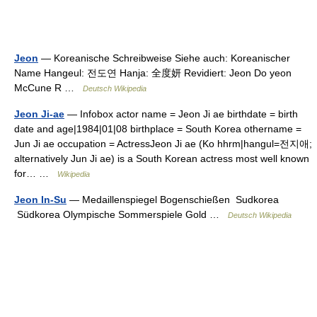
Jeon
— Koreanische Schreibweise Siehe auch: Koreanischer
Name Hangeul: 전도연 Hanja: 全度妍 Revidiert: Jeon Do yeon
McCune R …
Deutsch Wikipedia
Jeon Ji-ae
— Infobox actor name = Jeon Ji ae birthdate = birth
date and age|1984|01|08 birthplace = South Korea othername =
Jun Ji ae occupation = ActressJeon Ji ae (Ko hhrm|hangul=전지애;
alternatively Jun Ji ae) is a South Korean actress most well known
for… …
Wikipedia
Jeon In-Su
— Medaillenspiegel Bogenschießen Sudkorea
Südkorea Olympische Sommerspiele Gold …
Deutsch Wikipedia