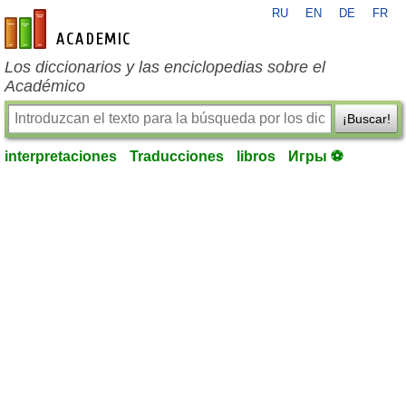
RU
EN
DE
FR
es-academic.com
Los diccionarios y las enciclopedias sobre el
Académico
¡Buscar!
interpretaciones
Traducciones
libros
Игры ⚽