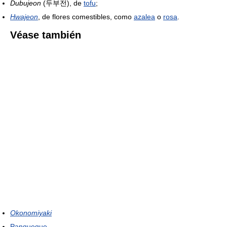
Dubujeon
(두부전), de
tofu
;
Hwajeon
, de flores comestibles, como
azalea
o
rosa
.
Véase también
Okonomiyaki
Panqueque