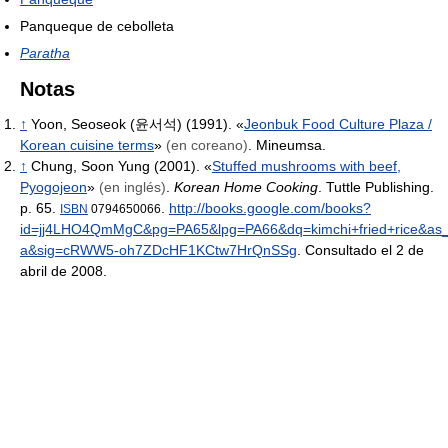
Panqueque de cebolleta
Paratha
Notas
↑
Yoon, Seoseok (윤서석) (1991). «
Jeonbuk Food Culture Plaza /
Korean cuisine terms
»
(en coreano)
. Mineumsa.
↑
Chung, Soon Yung (2001). «
Stuffed mushrooms with beef,
Pyogojeon
»
(en inglés)
.
Korean Home Cooking
. Tuttle Publishing.
p. 65.
.
http://books.google.com/books?
ISBN
0794650066
id=jj4LHO4QmMgC&pg=PA65&lpg=PA66&dq=kimchi+fried+rice&as_br
a&sig=cRWW5-oh7ZDcHF1KCtw7HrQnSSg
. Consultado el 2 de
abril de 2008
.