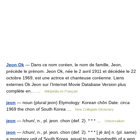
Jeon Ok
— Dans ce nom coréen, le nom de famille, Jeon,
précède le prénom. Jeon Ok, née le 2 avril 1911 et décédée le 22
octobre 1969, est une actrice et chanteuse coréenne. Liens
externes Ok Jeon sur l’Internet Movie Database Version plus
complète en… …
Wikipédia en Français
jeon
— noun (plural jeon) Etymology: Korean chŏn Date: circa
1969 the chon of South Korea …
New Collegiate Dictionary
jeon
— /chun/, n., pl. jeon. chon (def. 2). * * * …
Universalium
jeon
— /chun/, n., pl. jeon. chon (def. 2). * * * [ jēˌän] n. (pl. same)
a monetary unit of South Korea, equal to one hundredth of a won