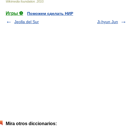
Wikimedia foundation
.
2010
.
Игры ⚽
Поможем сделать НИР
Jeolla del Sur
Ji-hyun Jun
Mira otros diccionarios: