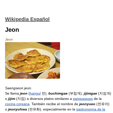
Wikipedia Español
Jeon
Jeon
Saengseon jeon
.
Se llama
jeon
(
hangul
전),
buchimgae
(부침개),
jijimgae
(지짐개)
o
jijim
(지짐) a diversos platos similares a
panqueques
de la
cocina coreana
. También recibe el nombre de
jeonyueo
(전유어)
o
jeonyuhwa
(전유화), especialmente en la
gastronomía de la