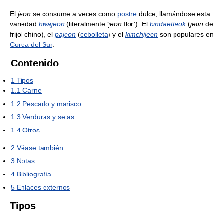
El
jeon
se consume a veces como
postre
dulce, llamándose esta
variedad
hwajeon
(literalmente ‘
jeon
flor’). El
bindaetteok
(
jeon
de
frijol chino), el
pajeon
(
cebolleta
) y el
kimchijeon
son populares en
Corea del Sur
.
Contenido
1
Tipos
1.1
Carne
1.2
Pescado y marisco
1.3
Verduras y setas
1.4
Otros
2
Véase también
3
Notas
4
Bibliografía
5
Enlaces externos
Tipos