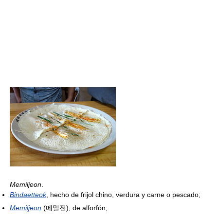
Memiljeon
.
Bindaetteok
, hecho de frijol chino, verdura y carne o pescado;
Memiljeon
(메밀전), de alforfón;