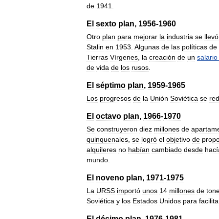
de
1941
.
El
sexto
plan
,
1956
-
1960
Otro
plan
para
mejorar
la
industria
se
llevó
Stalin
en
1953
.
Algunas
de
las
políticas
de
Tierras
Vírgenes
,
la
creación
de
un
salario
de
vida
de
los
rusos
.
El
séptimo
plan
,
1959
-
1965
Los
progresos
de
la
Unión
Soviética
se
re
El
octavo
plan
,
1966
-
1970
Se
construyeron
diez
millones
de
apartam
quinquenales
,
se
logró
el
objetivo
de
propo
alquileres
no
habían
cambiado
desde
hací
mundo
.
El
noveno
plan
,
1971
-
1975
La
URSS
importó
unos
14
millones
de
ton
Soviética
y
los
Estados
Unidos
para
facilita
El
décimo
plan
,
1976
-
1981