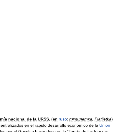
mía
nacional
de
la
URSS
, (
en
ruso
:
пятилетка
,
Piatiletka
)
centralizados
en
el
rápido
desarrollo
económico
de
la
Unión
dos
por
el
Gosplan
basándose
en
la
“
Teoría
de
las
fuerzas