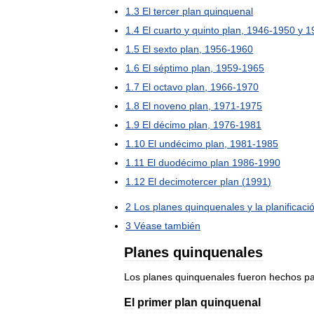
1
.
3
El
tercer
plan
quinquenal
1
.
4
El
cuarto
y
quinto
plan
,
1946
-
1950
y
1
1
.
5
El
sexto
plan
,
1956
-
1960
1
.
6
El
séptimo
plan
,
1959
-
1965
1
.
7
El
octavo
plan
,
1966
-
1970
1
.
8
El
noveno
plan
,
1971
-
1975
1
.
9
El
décimo
plan
,
1976
-
1981
1
.
10
El
undécimo
plan
,
1981
-
1985
1
.
11
El
duodécimo
plan
1986
-
1990
1
.
12
El
decimotercer
plan
(
1991
)
2
Los
planes
quinquenales
y
la
planificaci
3
Véase
también
Planes
quinquenales
Los
planes
quinquenales
fueron
hechos
p
El
primer
plan
quinquenal