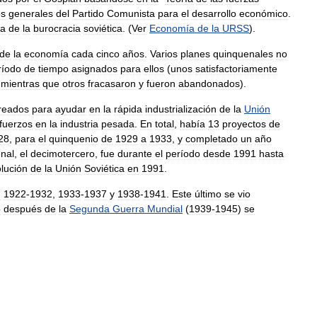
es
generales
del
Partido
Comunista
para
el
desarrollo
económico
.
ia
de
la
burocracia
soviética
. (
Ver
Economía
de
la
URSS
).
de
la
economía
cada
cinco
años
.
Varios
planes
quinquenales
no
ríodo
de
tiempo
asignados
para
ellos
(
unos
satisfactoriamente
,
mientras
que
otros
fracasaron
y
fueron
abandonados
).
reados
para
ayudar
en
la
rápida
industrialización
de
la
Unión
fuerzos
en
la
industria
pesada
.
En
total
,
había
13
proyectos
de
28
,
para
el
quinquenio
de
1929
a
1933
,
y
completado
un
año
nal
,
el
decimotercero
,
fue
durante
el
período
desde
1991
hasta
olución
de
la
Unión
Soviética
en
1991
.
:
1922
-
1932
,
1933
-
1937
y
1938
-
1941
.
Este
último
se
vio
o
después
de
la
Segunda
Guerra
Mundial
(
1939
-
1945
)
se