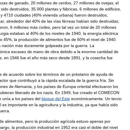
ezas
de
ganado
,
20
millones
de
cerdos
,
27
millones
de
ovejas
;
el
sido
destruidos
,
35
.
000
plantas
y
fábricas
,
6
millones
de
edificios
,
y
4710
ciudades
(
40
%
vivienda
urbana
)
fueron
destruidos
,
ar
;
alrededor
del
40
%
de
las
vías
férreas
habían
sido
destruidas
;
eron
,
6
millones
más
civiles
,
pero
tal
vez
un
total
de
20
millones
urgia
estaban
al
40
%
de
los
niveles
de
1940
,
la
energía
eléctrica
ro
45
%,
la
producción
de
alimentos
fue
de
60
%
el
nivel
de
1940
.
a
nación
más
duramente
golpeada
por
la
guerra
.
La
rónica
escasez
de
mano
de
obra
debido
a
la
enorme
cantidad
de
e
,
en
1946
fue
el
año
más
seco
desde
1891
,
y
la
cosecha
fue
e
de
acuerdo
sobre
los
términos
de
un
préstamo
de
ayuda
de
actor
que
contribuyó
a
la
rápida
escalada
de
la
guerra
fría
.
Sin
ones
de
Alemania
,
y
los
países
de
Europa
oriental
efectuaron
los
ubieran
liberado
de
los
nazis
.
En
1949
,
fue
creado
el
COMECON
e
unía
a
los
países
del
bloque
del
Este
económicamente
.
Un
tercio
l
es
importante
en
la
agricultura
y
la
industria
,
ya
que
había
sido
uerra
.
de
alimentos
,
pero
la
producción
agrícola
estuvo
apenas
por
argo
,
la
producción
industrial
en
1952
era
casi
el
doble
del
nivel