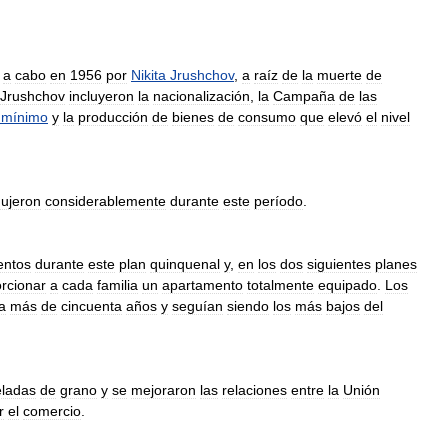
a
cabo
en
1956
por
Nikita
Jrushchov
,
a
raíz
de
la
muerte
de
Jrushchov
incluyeron
la
nacionalización
,
la
Campaña
de
las
mínimo
y
la
producción
de
bienes
de
consumo
que
elevó
el
nivel
dujeron
considerablemente
durante
este
período
.
entos
durante
este
plan
quinquenal
y
,
en
los
dos
siguientes
planes
rcionar
a
cada
familia
un
apartamento
totalmente
equipado
.
Los
a
más
de
cincuenta
años
y
seguían
siendo
los
más
bajos
del
eladas
de
grano
y
se
mejoraron
las
relaciones
entre
la
Unión
r
el
comercio
.