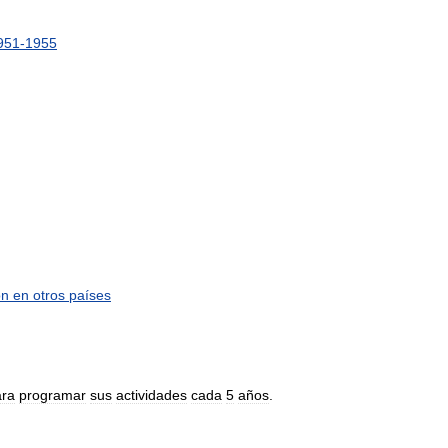
951
-
1955
ón
en
otros
países
ara
programar
sus
actividades
cada
5
años
.