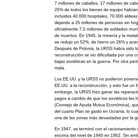
7
millones
de
caballos
,
17
millones
de
cab
25
%
de
todos
los
bienes
de
equipo
habían
incluidos
40
.
000
hospitales
,
70
.
000
aldeas
dejando
a
25
millones
de
personas
sin
hog
oficialmente
7
,
5
millones
de
soldados
muri
de
muertos
.
En
1945
,
la
minería
y
la
metal
se
redujo
un
52
%,
de
hierro
un
26
%
y
ace
Después
de
Polonia
,
la
URSS
había
sido
l
reconstrucción
se
vio
dificultada
por
una
c
bajas
soviéticas
en
la
guerra
.
Por
otra
part
mala
.
Los
EE
.
UU
.
y
la
URSS
no
pudieron
poners
EE
.
UU
.
a
la
reconstrucción
,
y
esto
fue
un
f
embargo
,
la
URSS
hizo
ganar
las
reparaci
pagos
a
cambio
de
que
los
soviéticos
les
h
(
Consejo
de
Ayuda
Mutua
Económica
),
qu
del
cuarto
Plan
se
gastó
en
Ucrania
,
lo
cua
una
de
las
zonas
más
devastadas
por
la
g
En
1947
,
se
terminó
con
el
racionamiento
encima
del
nivel
de
1940
en
1952
.
Sin
emb