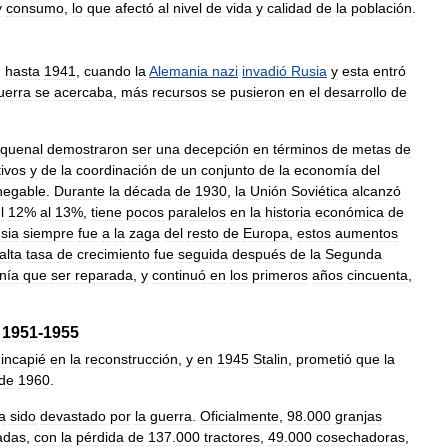
y
consumo
,
lo
que
afectó
al
nivel
de
vida
y
calidad
de
la
población
.
,
hasta
1941
,
cuando
la
Alemania
nazi
invadió
Rusia
y
esta
entró
uerra
se
acercaba
,
más
recursos
se
pusieron
en
el
desarrollo
de
nquenal
demostraron
ser
una
decepción
en
términos
de
metas
de
tivos
y
de
la
coordinación
de
un
conjunto
de
la
economía
del
negable
.
Durante
la
década
de
1930
,
la
Unión
Soviética
alcanzó
l
12
%
al
13
%,
tiene
pocos
paralelos
en
la
historia
económica
de
sia
siempre
fue
a
la
zaga
del
resto
de
Europa
,
estos
aumentos
alta
tasa
de
crecimiento
fue
seguida
después
de
la
Segunda
nía
que
ser
reparada
,
y
continuó
en
los
primeros
años
cincuenta
,
1951
-
1955
incapié
en
la
reconstrucción
,
y
en
1945
Stalin
,
prometió
que
la
de
1960
.
a
sido
devastado
por
la
guerra
.
Oficialmente
,
98
.
000
granjas
adas
,
con
la
pérdida
de
137
.
000
tractores
,
49
.
000
cosechadoras
,