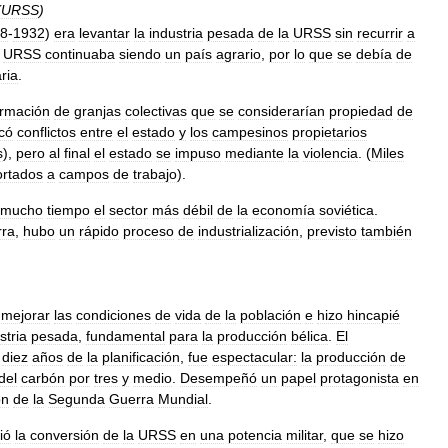
(
URSS
)
8
-
1932
)
era
levantar
la
industria
pesada
de
la
URSS
sin
recurrir
a
URSS
continuaba
siendo
un
país
agrario
,
por
lo
que
se
debía
de
ria
.
ormación
de
granjas
colectivas
que
se
considerarían
propiedad
de
có
conflictos
entre
el
estado
y
los
campesinos
propietarios
s
),
pero
al
final
el
estado
se
impuso
mediante
la
violencia
. (
Miles
rtados
a
campos
de
trabajo
).
mucho
tiempo
el
sector
más
débil
de
la
economía
soviética
.
rra
,
hubo
un
rápido
proceso
de
industrialización
,
previsto
también
mejorar
las
condiciones
de
vida
de
la
población
e
hizo
hincapié
stria
pesada
,
fundamental
para
la
producción
bélica
.
El
diez
años
de
la
planificación
,
fue
espectacular:
la
producción
de
del
carbón
por
tres
y
medio
.
Desempeñó
un
papel
protagonista
en
ón
de
la
Segunda
Guerra
Mundial
.
ió
la
conversión
de
la
URSS
en
una
potencia
militar
,
que
se
hizo