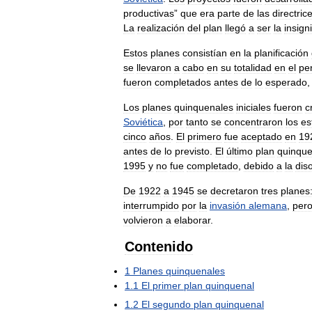
productivas
”
que
era
parte
de
las
directric
La
realización
del
plan
llegó
a
ser
la
insign
Estos
planes
consistían
en
la
planificación
se
llevaron
a
cabo
en
su
totalidad
en
el
pe
fueron
completados
antes
de
lo
esperado
Los
planes
quinquenales
iniciales
fueron
c
Soviética
,
por
tanto
se
concentraron
los
es
cinco
años
.
El
primero
fue
aceptado
en
19
antes
de
lo
previsto
.
El
último
plan
quinque
1995
y
no
fue
completado
,
debido
a
la
dis
De
1922
a
1945
se
decretaron
tres
planes
interrumpido
por
la
invasión
alemana
,
per
volvieron
a
elaborar
.
Contenido
1
Planes
quinquenales
1
.
1
El
primer
plan
quinquenal
1
.
2
El
segundo
plan
quinquenal