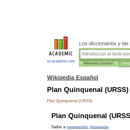
Los diccionarios y la
es-academic.com
Wikipedia Español
inter
Wikipedia Español
Plan Quinquenal (URSS)
Plan
Quinquenal
(
URSS
)
Plan
Quinquenal
(
URS
Saltar
a
navegación
,
búsqueda