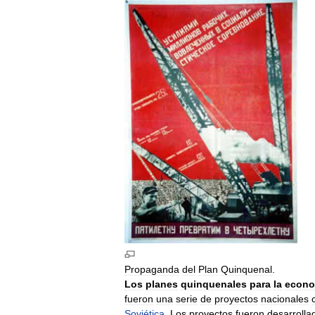
Propaganda
del
Plan
Quinquenal
.
Los
planes
quinquenales
para
la
econo
fueron
una
serie
de
proyectos
nacionales
Soviética
.
Los
proyectos
fueron
desarrolla