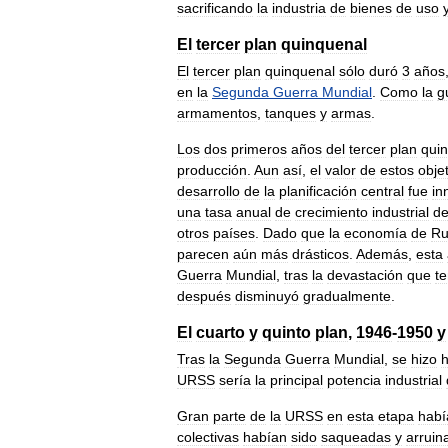
sacrificando
la
industria
de
bienes
de
uso
El
tercer
plan
quinquenal
El
tercer
plan
quinquenal
sólo
duró
3
años
en
la
Segunda
Guerra
Mundial
.
Como
la
g
armamentos
,
tanques
y
armas
.
Los
dos
primeros
años
del
tercer
plan
qui
producción
.
Aun
así
,
el
valor
de
estos
obje
desarrollo
de
la
planificación
central
fue
in
una
tasa
anual
de
crecimiento
industrial
de
otros
países
.
Dado
que
la
economía
de
Ru
parecen
aún
más
drásticos
.
Además
,
esta
Guerra
Mundial
,
tras
la
devastación
que
te
después
disminuyó
gradualmente
.
El
cuarto
y
quinto
plan
,
1946
-
1950
y
Tras
la
Segunda
Guerra
Mundial
,
se
hizo
h
URSS
sería
la
principal
potencia
industrial
Gran
parte
de
la
URSS
en
esta
etapa
habí
colectivas
habían
sido
saqueadas
y
arruin