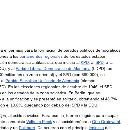
ba
el
permiso
para
la
formación
de
partidos
políticos
democráticos
iones
a
los
parlamentos
regionales
de
los
estados
estaban
ción
democrática
-
antifascista
,
que
incluía
al
KPD
,
al
SPD
,
a
la
DU
),
y
al
Partido
Liberal
Democrático
de
Alemania
(
LDPD
)
fue
00
militantes
en
zona
oriental
)
y
el
SPD
(
con
680
.
000
),
se
al
Partido
Socialista
Unificado
de
Alemania
(
alemán:
ED
).
En
las
elecciones
regionales
de
octubre
de
1946
,
el
SED
s
en
los
estados
de
la
zona
soviética
.
En
Berlín
,
que
se
o
a
la
unificación
y
se
presentó
en
solitario
,
obteniendo
el
48
.
7
%
con
el
19
.
8
%,
quedando
por
debajo
del
SPD
y
la
CDU
.
tipo
,
al
estilo
soviético
.
Para
ese
fin
,
fueron
elegidos
para
ocupar
nte
comunista
Wilhelm
Pieck
y
el
socialdemócrata
Otto
Grotewohl
,
riado
y
un
Politburó
.
De
acuerdo
con
el
principio
leninista
del