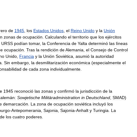
rero
de
1945
,
los
Estados
Unidos
,
el
Reino
Unido
y
la
Unión
n
zonas
de
ocupación
.
Calculando
el
territorio
que
los
ejércitos
URSS
podían
tomar
,
la
Conferencia
de
Yalta
determinó
las
líneas
de
ocupación
.
Tras
la
rendición
de
Alemania
,
el
Consejo
de
Control
no
Unido
,
Francia
y
la
Unión
Soviética
,
asumió
la
autoridad
a
.
Sin
embargo
,
la
desmilitarización
económica
(
especialmente
el
onsabilidad
de
cada
zona
individualmente
.
e
1945
reconoció
las
zonas
y
confirmó
la
jurisdicción
de
la
(
alemán:
Sowjetische
Militäradministration
in
Deutschland
,
SMAD
)
e
demarcación
.
La
zona
de
ocupación
soviética
incluyó
los
burgo
-
Antepomerania
,
Sajonia
,
Sajonia
-
Anhalt
y
Turingia
.
La
de
los
cuatro
poderes
.