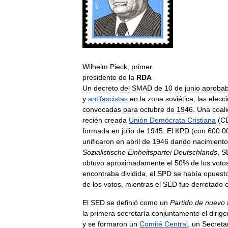
Wilhelm
Pieck
,
primer
presidente
de
la
RDA
Un
decreto
del
SMAD
de
10
de
junio
aproba
y
antifascistas
en
la
zona
soviética
;
las
elecc
convocadas
para
octubre
de
1946
.
Una
coali
recién
creada
Unión
Demócrata
Cristiana
(
C
formada
en
julio
de
1945
.
El
KPD
(
con
600
.
0
unificaron
en
abril
de
1946
dando
nacimiento
Sozialistische
Einheitspartei
Deutschlands
,
S
obtuvo
aproximadamente
el
50
%
de
los
voto
encontraba
dividida
,
el
SPD
se
había
opuest
de
los
votos
,
mientras
el
SED
fue
derrotado
El
SED
se
definió
como
un
Partido
de
nuevo
la
primera
secretaría
conjuntamente
el
dirige
y
se
formaron
un
Comité
Central
,
un
Secreta