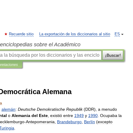
Recuerde sitio
La exportación de los diccionarios al sitio
ES
s enciclopedias sobre el Académico
¡Buscar!
pretaciones
a Democrática Alemana
a
,
alemán
:
Deutsche
Demokratische
Republik
(
DDR
),
a
menudo
ntal
o
Alemania
del
Este
,
existió
entre
1949
y
1990
.
Ocupaba
la
ecklemburgo
-
Antepomerania
,
Brandeburgo
,
Berlín
(
excepto
Turingia
.