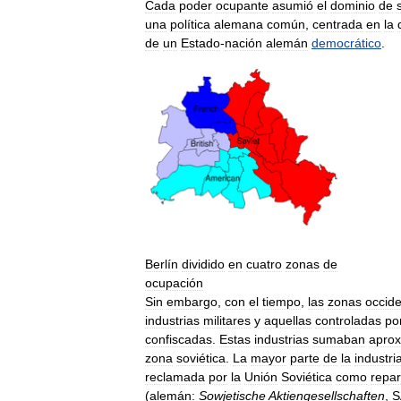
Cada
poder
ocupante
asumió
el
dominio
de
una
política
alemana
común
,
centrada
en
la
de
un
Estado
-
nación
alemán
democrático
.
Berlín
dividido
en
cuatro
zonas
de
ocupación
Sin
embargo
,
con
el
tiempo
,
las
zonas
occide
industrias
militares
y
aquellas
controladas
po
confiscadas
.
Estas
industrias
sumaban
apro
zona
soviética
.
La
mayor
parte
de
la
industri
reclamada
por
la
Unión
Soviética
como
repar
(
alemán:
Sowjetische
Aktiengesellschaften
,
S