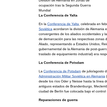
División
de
Alemania
en
zonas
de
ocupación
tras
la
Segunda
Guerra
Mundial
La
Conferencia
de
Yalta
En
la
Conferencia
de
Yalta
,
celebrada
en
feb
Soviética
acordaron
la
división
de
Alemania
e
convergentes
de
los
aliados
occidentales
y
la
de
demarcación
para
las
respectivas
zonas
Aliado
,
representando
a
Estados
Unidos
,
Rei
gubernamental
de
la
Alemania
de
post
-
guerr
traslado
de
equipamiento
industrial
)
era
resp
La
Conferencia
de
Potsdam
La
Conferencia
de
Potsdam
de
julio
/
agosto
d
Administración
Militar
Soviética
en
Alemania
desde
los
ríos
Oder
y
Neisse
hasta
la
línea
d
antiguos
estados
de
Brandenburgo
,
Meclem
ciudad
de
Berlín
fue
colocada
bajo
el
control
Reparaciones
de
guerra