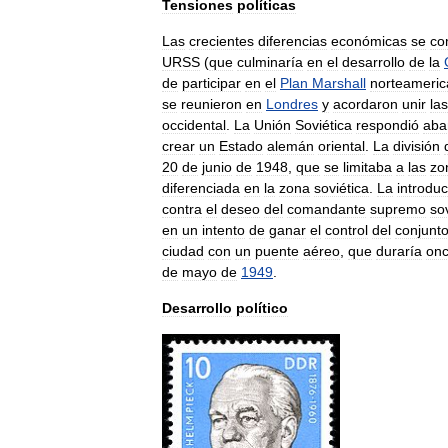
Tensiones
políticas
Las
crecientes
diferencias
económicas
se
co
URSS
(
que
culminaría
en
el
desarrollo
de
la
de
participar
en
el
Plan
Marshall
norteameri
se
reunieron
en
Londres
y
acordaron
unir
las
occidental
.
La
Unión
Soviética
respondió
aba
crear
un
Estado
alemán
oriental
.
La
división
20
de
junio
de
1948
,
que
se
limitaba
a
las
zo
diferenciada
en
la
zona
soviética
.
La
introdu
contra
el
deseo
del
comandante
supremo
so
en
un
intento
de
ganar
el
control
del
conjunt
ciudad
con
un
puente
aéreo
,
que
duraría
on
de
mayo
de
1949
.
Desarrollo
político