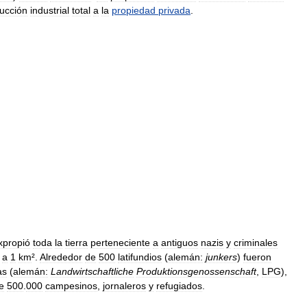
ucción
industrial
total
a
la
propiedad
privada
.
xpropió
toda
la
tierra
perteneciente
a
antiguos
nazis
y
criminales
a
1
km
².
Alrededor
de
500
latifundios
(
alemán:
junkers
)
fueron
as
(
alemán:
Landwirtschaftliche
Produktionsgenossenschaft
,
LPG
),
e
500
.
000
campesinos
,
jornaleros
y
refugiados
.