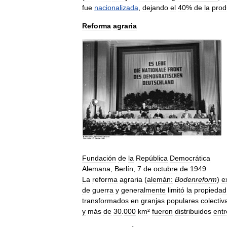
fue
nacionalizada
,
dejando
el
40
%
de
la
prod
Reforma
agraria
Fundación
de
la
República
Democrática
Alemana
,
Berlín
,
7
de
octubre
de
1949
La
reforma
agraria
(
alemán:
Bodenreform
)
e
de
guerra
y
generalmente
limitó
la
propiedad
transformados
en
granjas
populares
colectiv
y
más
de
30
.
000
km
²
fueron
distribuidos
entr