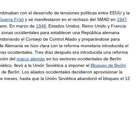
mbinaban
con
el
desarrollo
de
tensiones
políticas
entre
EEUU
y
la
Guerra
Fría
)
y
se
manifestaron
en
el
rechazo
del
SMAD
en
1947
cano
.
En
marzo
de
1948
,
Estados
Unidos
,
Reino
Unido
y
Francia
zonas
occidentales
para
establecer
una
República
alemana
ndonando
el
Consejo
de
Control
Aliado
y
preparándose
para
de
Alemania
se
hizo
clara
con
la
reforma
monetaria
introducida
el
nas
occidentales
.
Tres
días
después
era
introducida
una
reforma
cción
del
marco
alemán
en
los
sectores
occidentales
de
Berlín
viético
,
llevó
a
la
Unión
Soviética
a
imponer
el
Bloqueo
de
Berlín
o
de
Berlín
.
Los
aliados
occidentales
decidieron
aprovisionar
la
ce
meses
,
hasta
que
la
Unión
Soviética
abandonó
el
bloqueo
el
12