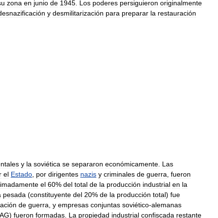
su
zona
en
junio
de
1945
.
Los
poderes
persiguieron
originalmente
desnazificación
y
desmilitarización
para
preparar
la
restauración
ntales
y
la
soviética
se
separaron
económicamente
.
Las
r
el
Estado
,
por
dirigentes
nazis
y
criminales
de
guerra
,
fueron
ximadamente
el
60
%
del
total
de
la
producción
industrial
en
la
a
pesada
(
constituyente
del
20
%
de
la
producción
total
)
fue
ación
de
guerra
,
y
empresas
conjuntas
soviético
-
alemanas
AG
)
fueron
formadas
.
La
propiedad
industrial
confiscada
restante