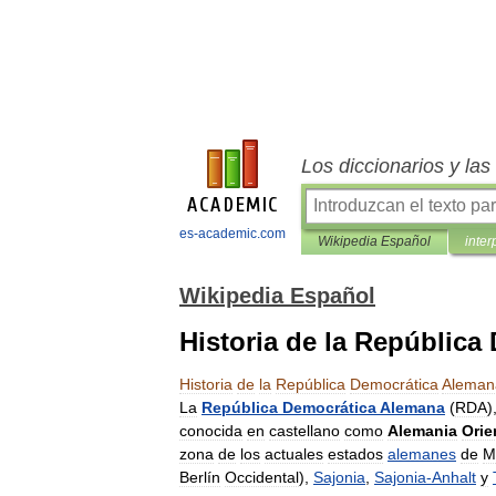
Los diccionarios y la
es-academic.com
Wikipedia Español
inter
Wikipedia Español
Historia de la Repúblic
Historia
de
la
República
Democrática
Aleman
La
República
Democrática
Alemana
(
RDA
)
conocida
en
castellano
como
Alemania
Orie
zona
de
los
actuales
estados
alemanes
de
M
Berlín
Occidental
),
Sajonia
,
Sajonia
-
Anhalt
y