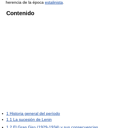
herencia de la época
estalinista
.
Contenido
1
Historia general del período
1.1
La sucesión de Lenin
1.2
El Gran Giro (1929-1934) y sus consecuencias