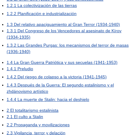
1.2.1
La colectivización de las tierras
1.2.2
Planificación e industrialización
1.3
Del relativo apaciguamiento al Gran Terror (1934-1940)
1.3.1
Del Congreso de los Vencedores al asesinato de Kírov
(1934-1935)
1.3.2
Las Grandes Purgas: los mecanismos del terror de masas
(1936-1940)
1.4
La Gran Guerra Patriótica y sus secuelas (1941-1953)
1.4.1
Preludio
1.4.2
Del riesgo de colapso a la victoria (1941-1945)
1.4.3
Después de la Guerra: El segundo estalinismo y el
zhdánovismo artístico
1.4.4
La muerte de Stalin: hacia el deshielo
2
El totalitarismo estalinista
2.1
El culto a Stalin
2.2
Propaganda y movilizaciones
2.3
Vigilancia, terror y delación