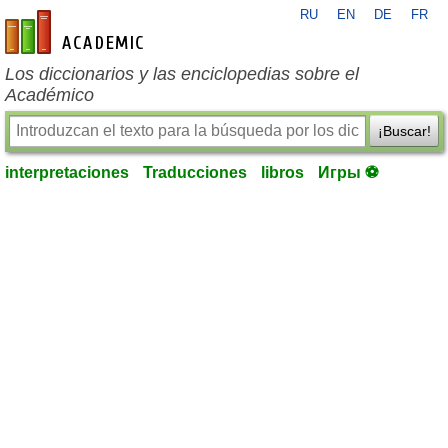
RU
EN
DE
FR
es-academic.com
Los diccionarios y las enciclopedias sobre el
Académico
¡Buscar!
interpretaciones
Traducciones
libros
Игры ⚽