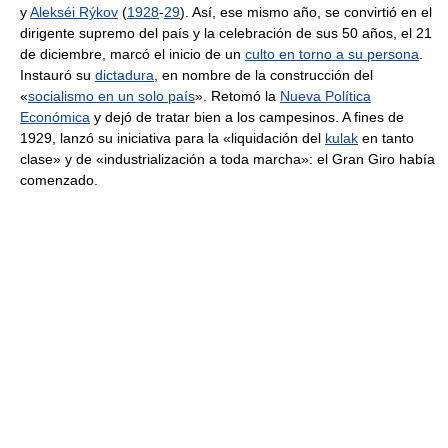
y
Alekséi Rýkov
(
1928
-
29
). Así, ese mismo año, se convirtió en el
dirigente supremo del país y la celebración de sus 50 años, el 21
de diciembre, marcó el inicio de un
culto en torno a su persona
.
Instauró su
dictadura
, en nombre de la construcción del
«
socialismo en un solo país
». Retomó la
Nueva Política
Económica
y dejó de tratar bien a los campesinos. A fines de
1929, lanzó su iniciativa para la «liquidación del
kulak
en tanto
clase» y de «industrialización a toda marcha»: el Gran Giro había
comenzado.