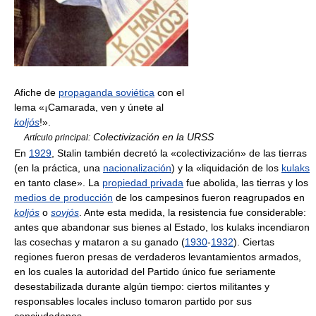
Afiche de
propaganda soviética
con el
lema «¡Camarada, ven y únete al
koljós
!».
Colectivización en la URSS
Artículo principal:
En
1929
, Stalin también decretó la «colectivización» de las tierras
(en la práctica, una
nacionalización
) y la «liquidación de los
kulaks
en tanto clase». La
propiedad privada
fue abolida, las tierras y los
medios de producción
de los campesinos fueron reagrupados en
koljós
o
sovjós
. Ante esta medida, la resistencia fue considerable:
antes que abandonar sus bienes al Estado, los kulaks incendiaron
las cosechas y mataron a su ganado (
1930
-
1932
). Ciertas
regiones fueron presas de verdaderos levantamientos armados,
en los cuales la autoridad del Partido único fue seriamente
desestabilizada durante algún tiempo: ciertos militantes y
responsables locales incluso tomaron partido por sus