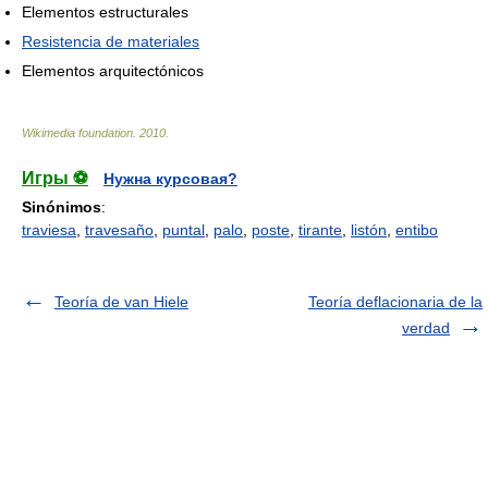
Elementos estructurales
Resistencia de materiales
Elementos arquitectónicos
Wikimedia foundation
.
2010
.
Игры ⚽
Нужна курсовая?
Sinónimos
:
traviesa
,
travesaño
,
puntal
,
palo
,
poste
,
tirante
,
listón
,
entibo
Teoría de van Hiele
Teoría deflacionaria de la
verdad