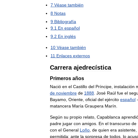
7
Véase
también
8
Notas
9
Bibliografía
9
.
1
En
español
9
.
2
En
inglés
10
Véase
también
11
Enlaces
externos
Carrera
ajedrecística
Primeros
años
Nació
en
el
Castillo
del
Príncipe
,
instalación
m
de
noviembre
de
1888
.
José
Raúl
fue
el
seg
Bayamo
,
Oriente
,
oficial
del
ejército
español
matancera
María
Graupera
Marín
.
Según
su
propio
relato
,
Capablanca
aprendi
padre
jugar
con
amigos
.
En
el
transcurso
de
con
el
General
Loño
,
de
quien
era
asistente
,
permitida
;
ante
la
sorpresa
de
todos
,
lo
acus