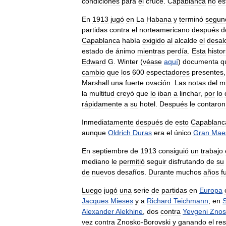
condiciones
para
el
cruce
.
Capablanca
no
es
En
1913
jugó
en
La
Habana
y
terminó
segun
partidas
contra
el
norteamericano
después
d
Capablanca
había
exigido
al
alcalde
el
desal
estado
de
ánimo
mientras
perdía
.
Esta
histor
Edward
G
.
Winter
(
véase
aquí
)
documenta
q
cambio
que
los
600
espectadores
presentes
Marshall
una
fuerte
ovación
.
Las
notas
del
m
la
multitud
creyó
que
lo
iban
a
linchar
,
por
lo
rápidamente
a
su
hotel
.
Después
le
contaron
Inmediatamente
después
de
esto
Capablanc
aunque
Oldrich
Duras
era
el
único
Gran
Mae
En
septiembre
de
1913
consiguió
un
trabajo
mediano
le
permitió
seguir
disfrutando
de
su
de
nuevos
desafíos
.
Durante
muchos
años
f
Luego
jugó
una
serie
de
partidas
en
Europa
Jacques
Mieses
y
a
Richard
Teichmann
;
en
Alexander
Alekhine
,
dos
contra
Yevgeni
Znos
vez
contra
Znosko
-
Borovski
y
ganando
el
res