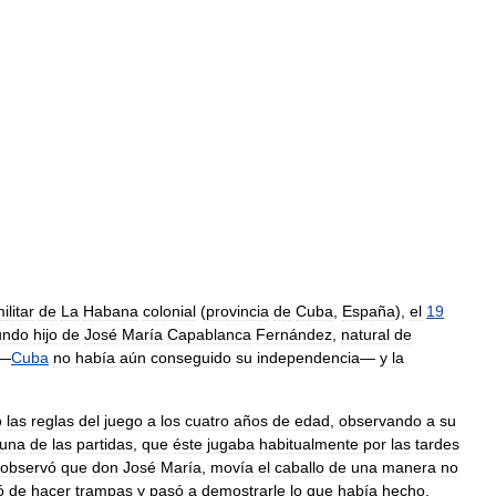
ilitar
de
La
Habana
colonial
(
provincia
de
Cuba
,
España
),
el
19
undo
hijo
de
José
María
Capablanca
Fernández
,
natural
de
—
Cuba
no
había
aún
conseguido
su
independencia
—
y
la
ó
las
reglas
del
juego
a
los
cuatro
años
de
edad
,
observando
a
su
una
de
las
partidas
,
que
éste
jugaba
habitualmente
por
las
tardes
observó
que
don
José
María
,
movía
el
caballo
de
una
manera
no
ó
de
hacer
trampas
y
pasó
a
demostrarle
lo
que
había
hecho
.