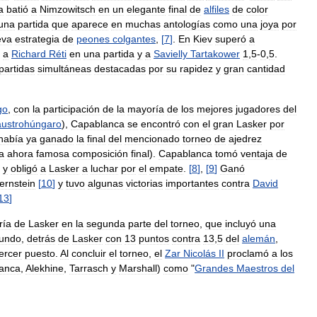
a
batió
a
Nimzowitsch
en
un
elegante
final
de
alfiles
de
color
una
partida
que
aparece
en
muchas
antologías
como
una
joya
por
eva
estrategia
de
peones
colgantes
,
[
7
]
.
En
Kiev
superó
a
a
Richard
Réti
en
una
partida
y
a
Savielly
Tartakower
1
,
5
-
0
,
5
.
partidas
simultáneas
destacadas
por
su
rapidez
y
gran
cantidad
go
,
con
la
participación
de
la
mayoría
de
los
mejores
jugadores
del
austrohúngaro
),
Capablanca
se
encontró
con
el
gran
Lasker
por
había
ya
ganado
la
final
del
mencionado
torneo
de
ajedrez
a
ahora
famosa
composición
final
).
Capablanca
tomó
ventaja
de
,
y
obligó
a
Lasker
a
luchar
por
el
empate
.
[
8
]
,
[
9
]
Ganó
ernstein
[
10
]
y
tuvo
algunas
victorias
importantes
contra
David
13
]
ría
de
Lasker
en
la
segunda
parte
del
torneo
,
que
incluyó
una
undo
,
detrás
de
Lasker
con
13
puntos
contra
13
,
5
del
alemán
,
tercer
puesto
.
Al
concluir
el
torneo
,
el
Zar
Nicolás
II
proclamó
a
los
anca
,
Alekhine
,
Tarrasch
y
Marshall
)
como
"
Grandes
Maestros
del