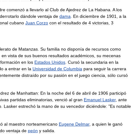
dre
comenzó
a
llevarlo
al
Club
de
Ajedrez
de
La
Habana
.
A
los
derrotarlo
dándole
ventaja
de
dama
.
En
diciembre
de
1901
,
a
la
onal
cubano
Juan
Corzo
con
el
resultado
de
4
victorias
,
3
lerato
de
Matanzas
.
Su
familia
no
disponía
de
recursos
como
o
en
vista
de
sus
buenos
resultados
académicos
,
su
mecenas
formación
en
los
Estados
Unidos
.
Cursó
la
secundaria
en
la
do
a
entrar
en
la
Universidad
de
Columbia
para
seguir
la
carrera
entemente
distraído
por
su
pasión
en
el
juego
ciencia
,
sólo
cursó
edrez
de
Manhattan:
En
la
noche
del
6
de
abril
de
1906
participó
sivas
partidas
eliminatorias
,
venció
al
gran
Emanuel
Lasker
,
ante
o
.
Lasker
estrechó
la
mano
de
su
vencedor
diciéndole:
"
Es
notable
tó
al
maestro
norteamericano
Eugene
Delmar
,
a
quien
le
ganó
ado
ventaja
de
peón
y
salida
.