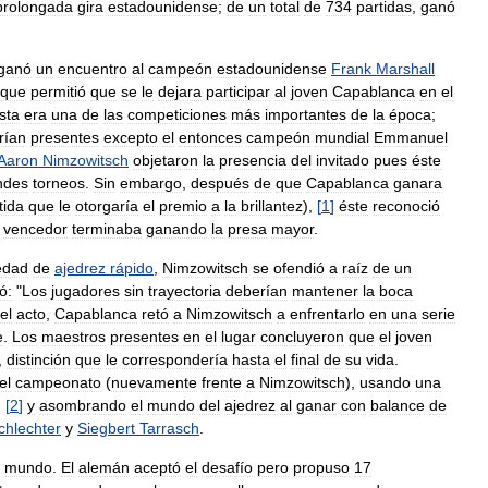
prolongada
gira
estadounidense
;
de
un
total
de
734
partidas
,
ganó
ganó
un
encuentro
al
campeón
estadounidense
Frank
Marshall
que
permitió
que
se
le
dejara
participar
al
joven
Capablanca
en
el
sta
era
una
de
las
competiciones
más
importantes
de
la
época
;
rían
presentes
excepto
el
entonces
campeón
mundial
Emmanuel
Aaron
Nimzowitsch
objetaron
la
presencia
del
invitado
pues
éste
ndes
torneos
.
Sin
embargo
,
después
de
que
Capablanca
ganara
tida
que
le
otorgaría
el
premio
a
la
brillantez
),
[
1
]
éste
reconoció
vencedor
terminaba
ganando
la
presa
mayor
.
edad
de
ajedrez
rápido
,
Nimzowitsch
se
ofendió
a
raíz
de
un
ó:
"
Los
jugadores
sin
trayectoria
deberían
mantener
la
boca
el
acto
,
Capablanca
retó
a
Nimzowitsch
a
enfrentarlo
en
una
serie
e
.
Los
maestros
presentes
en
el
lugar
concluyeron
que
el
joven
,
distinción
que
le
correspondería
hasta
el
final
de
su
vida
.
el
campeonato
(
nuevamente
frente
a
Nimzowitsch
),
usando
una
,
[
2
]
y
asombrando
el
mundo
del
ajedrez
al
ganar
con
balance
de
chlechter
y
Siegbert
Tarrasch
.
mundo
.
El
alemán
aceptó
el
desafío
pero
propuso
17