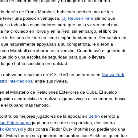
tuvo
de
acuerdo
con
algunas
y
no
llegaron
a
un
acuerdo
.
do
detrás
de
Frank
Marshall
,
habiendo
perdido
una
de
las
e
tener
una
posición
ventajosa
.
[
3
]
Reuben
Fine
afirmó
que
ojar
a
todos
los
espectadores
para
que
no
lo
vieran
en
el
mal
ia
ha
circulado
en
libros
y
en
la
Red
;
sin
embargo
,
el
libro
de
ue
la
historia
de
Fine
no
tiene
ningún
fundamento
.
Demuestra
en
,
que
naturalmente
apoyaban
a
su
compatriota
,
le
dieron
a
ismo
Marshall
corroboran
esta
versión:
Cuando
oyó
el
griterío
de
que
pidió
una
escolta
de
seguridad
para
que
lo
llevara
lo
que
había
sucedido
en
realidad
.
a
obtuvo
un
resultado
de
+
13
-
0
=
0
en
un
torneo
en
Nueva
York
,
stro
Internacional
entre
sus
rivales
.
en
el
Ministerio
de
Relaciones
Exteriores
de
Cuba
.
El
sueldo
pasión
ajedrecística
y
realizar
algunos
viajes
al
exterior
en
busca
ue
el
cubano
más
famoso
.
contra
los
mejores
jugadores
de
la
época:
en
Berlín
derrotó
a
San
Petersburgo
jugó
una
serie
de
seis
partidas
,
dos
contra
ko
-
Borovski
y
dos
contra
Fiodor
Dus
-
Khotimirsky
,
perdiendo
una
to
.
Estos
fueron
sus
primeros
encuentros
con
Alekhine
,
quien
fue