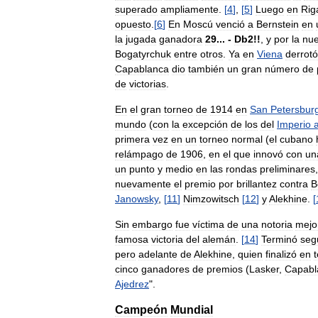
superado
ampliamente
.
[
4
]
,
[
5
]
Luego
en
Rig
opuesto
.
[
6
]
En
Moscú
venció
a
Bernstein
en
la
jugada
ganadora
29
... -
Db2
!!
,
y
por
la
nu
Bogatyrchuk
entre
otros
.
Ya
en
Viena
derrotó
Capablanca
dio
también
un
gran
número
de
de
victorias
.
En
el
gran
torneo
de
1914
en
San
Petersbur
mundo
(
con
la
excepción
de
los
del
Imperio
primera
vez
en
un
torneo
normal
(
el
cubano
relámpago
de
1906
,
en
el
que
innovó
con
un
un
punto
y
medio
en
las
rondas
preliminares
nuevamente
el
premio
por
brillantez
contra
B
Janowsky
,
[
11
]
Nimzowitsch
[
12
]
y
Alekhine
.
[
Sin
embargo
fue
víctima
de
una
notoria
mejo
famosa
victoria
del
alemán
.
[
14
]
Terminó
seg
pero
adelante
de
Alekhine
,
quien
finalizó
en
cinco
ganadores
de
premios
(
Lasker
,
Capabl
Ajedrez
".
Campeón
Mundial