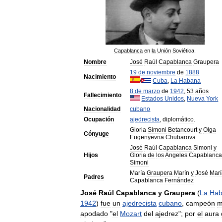
Capablanca
en
la
Unión
Soviética
.
Nombre
José
Raúl
Capablanca
Graupera
19
de
noviembre
de
1888
Nacimiento
/
Cuba
,
La
Habana
8
de
marzo
de
1942
,
53
años
Fallecimiento
Estados
Unidos
,
Nueva
York
Nacionalidad
cubano
Ocupación
ajedrecista
,
diplomático
.
Gloria
Simoni
Betancourt
y
Olga
Cónyuge
Eugenyevna
Chubarova
José
Raúl
Capablanca
Simoni
y
Hijos
Gloria
de
los
Angeles
Capablanc
Simoni
María
Graupera
Marín
y
José
Mar
Padres
Capablanca
Fernández
José
Raúl
Capablanca
y
Graupera
(
La
Hab
1942
)
fue
un
ajedrecista
cubano
,
campeón
m
apodado
"
el
Mozart
del
ajedrez
";
por
el
aura