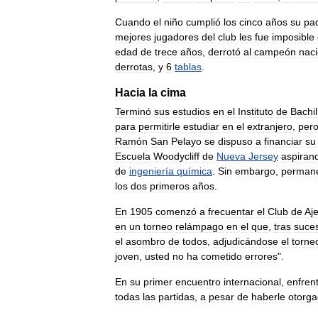
Cuando
el
niño
cumplió
los
cinco
años
su
pa
mejores
jugadores
del
club
les
fue
imposible
edad
de
trece
años
,
derrotó
al
campeón
naci
derrotas
,
y
6
tablas
.
Hacia
la
cima
Terminó
sus
estudios
en
el
Instituto
de
Bachil
para
permitirle
estudiar
en
el
extranjero
,
per
Ramón
San
Pelayo
se
dispuso
a
financiar
su
Escuela
Woodycliff
de
Nueva
Jersey
aspiran
de
ingeniería
química
.
Sin
embargo
,
perman
los
dos
primeros
años
.
En
1905
comenzó
a
frecuentar
el
Club
de
Aj
en
un
torneo
relámpago
en
el
que
,
tras
suce
el
asombro
de
todos
,
adjudicándose
el
torne
joven
,
usted
no
ha
cometido
errores
".
En
su
primer
encuentro
internacional
,
enfren
todas
las
partidas
,
a
pesar
de
haberle
otorg