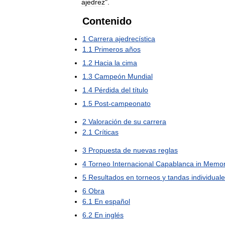
ajedrez
".
Contenido
1
Carrera
ajedrecística
1
.
1
Primeros
años
1
.
2
Hacia
la
cima
1
.
3
Campeón
Mundial
1
.
4
Pérdida
del
título
1
.
5
Post
-
campeonato
2
Valoración
de
su
carrera
2
.
1
Críticas
3
Propuesta
de
nuevas
reglas
4
Torneo
Internacional
Capablanca
in
Memor
5
Resultados
en
torneos
y
tandas
individual
6
Obra
6
.
1
En
español
6
.
2
En
inglés