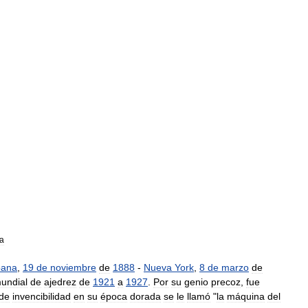
a
ía
ana
,
19
de
noviembre
de
1888
-
Nueva
York
,
8
de
marzo
de
undial
de
ajedrez
de
1921
a
1927
.
Por
su
genio
precoz
,
fue
de
invencibilidad
en
su
época
dorada
se
le
llamó
"
la
máquina
del