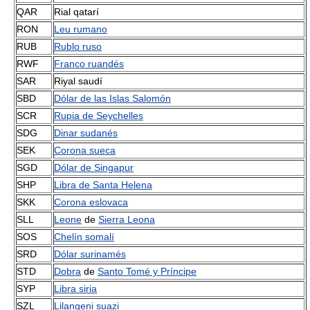
QAR
Rial qatarí
RON
Leu rumano
RUB
Rublo ruso
RWF
Franco ruandés
SAR
Riyal saudí
SBD
Dólar de las Islas Salomón
SCR
Rupia de Seychelles
SDG
Dinar sudanés
SEK
Corona sueca
SGD
Dólar de Singapur
SHP
Libra de Santa Helena
SKK
Corona eslovaca
SLL
Leone
de
Sierra Leona
SOS
Chelín somalí
SRD
Dólar surinamés
STD
Dobra
de
Santo Tomé y Príncipe
SYP
Libra siria
SZL
Lilangeni
suazi