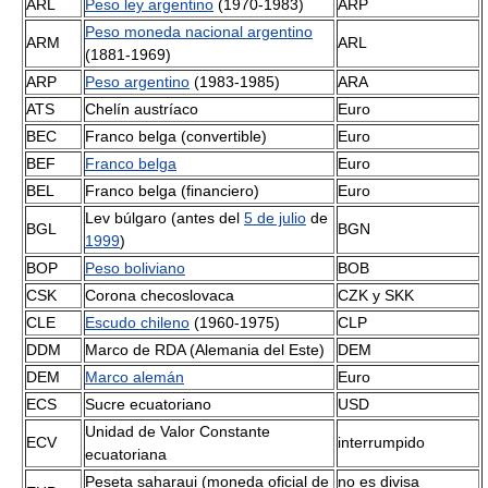
ARL
Peso ley argentino
(1970-1983)
ARP
Peso moneda nacional argentino
ARM
ARL
(1881-1969)
ARP
Peso argentino
(1983-1985)
ARA
ATS
Chelín austríaco
Euro
BEC
Franco belga (convertible)
Euro
BEF
Franco belga
Euro
BEL
Franco belga (financiero)
Euro
Lev búlgaro (antes del
5 de julio
de
BGL
BGN
1999
)
BOP
Peso boliviano
BOB
CSK
Corona checoslovaca
CZK y SKK
CLE
Escudo chileno
(1960-1975)
CLP
DDM
Marco de RDA (Alemania del Este)
DEM
DEM
Marco alemán
Euro
ECS
Sucre ecuatoriano
USD
Unidad de Valor Constante
ECV
interrumpido
ecuatoriana
Peseta saharaui (moneda oficial de
no es divisa