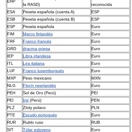
EHP
la RASD)
reconocida
ESA
Peseta española (cuenta A)
ESP
ESB
Peseta española (cuenta B)
ESP
ESP
Peseta española
Euro
FIM
Marco finlandés
Euro
FRF
Franco francés
Euro
GRD
dracma griega
Euro
IEP
Libra irlandesa
Euro
ITL
Lira italiana
Euro
LUF
Franco luxemburgués
Euro
MXP
Peso mexicano
MXN
NLG
Florín neerlandés
Euro
PEH
Sol de Oro (Perú)
PEI
PEI
Inti
(Perú)
PEN
PLZ
Zloty polaco
PLN
PTE
Escudo portugués
Euro
RUR
Rublo ruso
RUB
SIT
Tólar esloveno
Euro