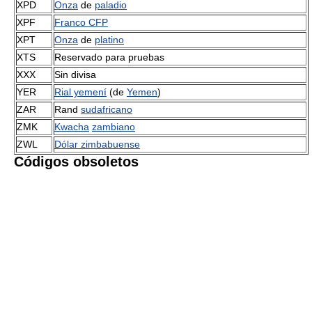
XPD
Onza
de
paladio
XPF
Franco CFP
XPT
Onza
de
platino
XTS
Reservado para pruebas
XXX
Sin divisa
YER
Rial yemení
(de
Yemen
)
ZAR
Rand
sudafricano
ZMK
Kwacha
zambiano
ZWL
Dólar zimbabuense
Códigos obsoletos