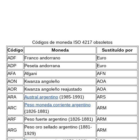
Códigos de moneda ISO 4217 obsoletos
Código
Moneda
Sustituído por
ADF
Franco andorrano
Euro
ADP
Peseta andorrana
Euro
AFA
Afgani
AFN
AON
Kwanza angoleño
AOA
AOR
Kwanza angoleño reajustado
AOA
ARA
Austral argentino
(1985-1991)
ARS
Peso moneda corriente argentino
ARC
ARM
(1826-1881)
ARF
Peso fuerte argentino (1826-1881)
ARM
Peso oro sellado argentino (1881-
ARG
ARM
1929)