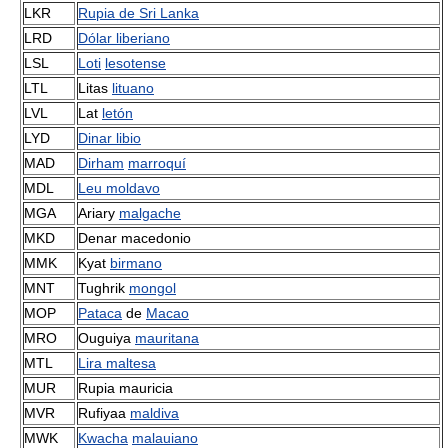
LKR
Rupia de Sri Lanka
LRD
Dólar liberiano
LSL
Loti
lesotense
LTL
Litas
lituano
LVL
Lat
letón
LYD
Dinar libio
MAD
Dirham
marroquí
MDL
Leu moldavo
MGA
Ariary
malgache
MKD
Denar macedonio
MMK
Kyat
birmano
MNT
Tughrik
mongol
MOP
Pataca
de
Macao
MRO
Ouguiya
mauritana
MTL
Lira maltesa
MUR
Rupia mauricia
MVR
Rufiyaa
maldiva
MWK
Kwacha
malauiano