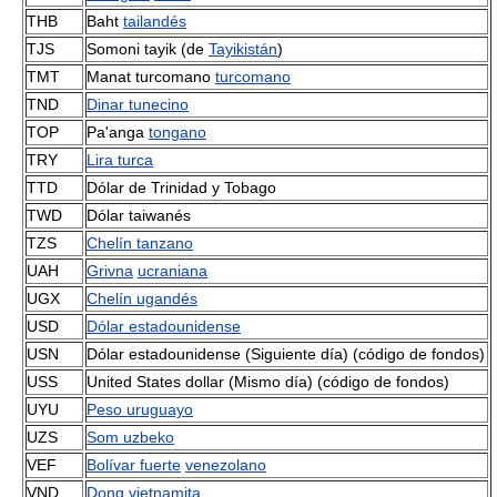
THB
Baht
tailandés
TJS
Somoni tayik (de
Tayikistán
)
TMT
Manat turcomano
turcomano
TND
Dinar tunecino
TOP
Pa'anga
tongano
TRY
Lira turca
TTD
Dólar de Trinidad y Tobago
TWD
Dólar taiwanés
TZS
Chelín tanzano
UAH
Grivna
ucraniana
UGX
Chelín ugandés
USD
Dólar estadounidense
USN
Dólar estadounidense (Siguiente día) (código de fondos)
USS
United States dollar (Mismo día) (código de fondos)
UYU
Peso uruguayo
UZS
Som uzbeko
VEF
Bolívar fuerte
venezolano
VND
Dong
vietnamita