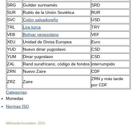
SRG
Guilder surinamés
SRD
SUR
Rublo de la Unión Soviética
RUR
SVC
Colón salvadoreño
USD
TRL
Lira turca
TRY
VEB
Bolívar venezolano
VEF
XEU
Unidad de Divisa Europea
Euro
YUD
Nuevo dinar yugoslavo
CSD
YUM
Dinar yugoslavo
CSD
ZAL
Rand surafricano, código de fondos
interrumpido
ZRN
Nuevo Zaire
CDF
ZRN y más tarde
ZRZ
Zaire
por CDF
Categorías
:
Monedas
Normas ISO
Wikimedia foundation
.
2010
.