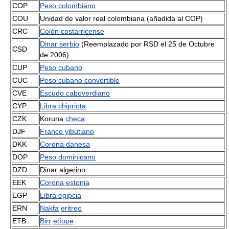
COP
Peso colombiano
COU
Unidad de valor real colombiana (añadida al COP)
CRC
Colón costarricense
Dinar serbio
(Reemplazado por RSD el 25 de Octubre
CSD
de 2006)
CUP
Peso cubano
CUC
Peso cubano convertible
CVE
Escudo caboverdiano
CYP
Libra chipriota
CZK
Koruna
checa
DJF
Franco yibutiano
DKK
Corona danesa
DOP
Peso dominicano
DZD
Dinar algerino
EEK
Corona estonia
EGP
Libra egipcia
ERN
Nakfa
eritreo
ETB
Birr
etíope