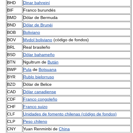
BHD
Dinar bahreiní
BIF
Franco burundés
BMD
Dólar de Bermuda
BND
Dólar de Brunéi
BOB
Boliviano
BOV
Mvdol boliviano
(código de fondos)
BRL
Real brasileño
BSD
Dólar bahameño
BTN
Ngultrum de
Bután
BWP
Pula
de
Botsuana
BYR
Rublo bielorruso
BZD
Dólar de Belice
CAD
Dólar canadiense
CDF
Franco congoleño
CHF
Franco suizo
CLF
Unidades de fomento chilenas (código de fondos)
CLP
Peso chileno
CNY
Yuan Renminbi de
China