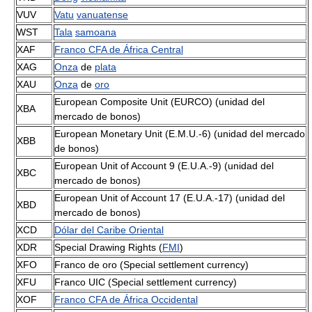
VUV
Vatu
vanuatense
WST
Tala
samoana
XAF
Franco CFA de África Central
XAG
Onza
de
plata
XAU
Onza
de
oro
European Composite Unit (EURCO) (unidad del
XBA
mercado de bonos)
European Monetary Unit (E.M.U.-6) (unidad del mercado
XBB
de bonos)
European Unit of Account 9 (E.U.A.-9) (unidad del
XBC
mercado de bonos)
European Unit of Account 17 (E.U.A.-17) (unidad del
XBD
mercado de bonos)
XCD
Dólar del Caribe Oriental
XDR
Special Drawing Rights (
FMI
)
XFO
Franco de oro (Special settlement currency)
XFU
Franco UIC (Special settlement currency)
XOF
Franco CFA de África Occidental