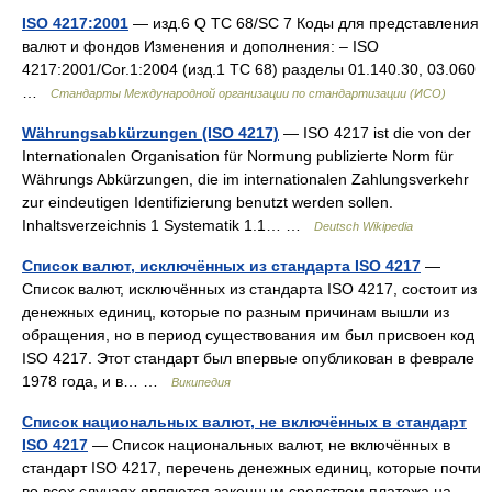
ISO 4217:2001
— изд.6 Q TC 68/SC 7 Коды для представления
валют и фондов Изменения и дополнения: – ISO
4217:2001/Cor.1:2004 (изд.1 TC 68) разделы 01.140.30, 03.060
…
Стандарты Международной организации по стандартизации (ИСО)
Währungsabkürzungen (ISO 4217)
— ISO 4217 ist die von der
Internationalen Organisation für Normung publizierte Norm für
Währungs Abkürzungen, die im internationalen Zahlungsverkehr
zur eindeutigen Identifizierung benutzt werden sollen.
Inhaltsverzeichnis 1 Systematik 1.1… …
Deutsch Wikipedia
Список валют, исключённых из стандарта ISO 4217
—
Список валют, исключённых из стандарта ISO 4217, состоит из
денежных единиц, которые по разным причинам вышли из
обращения, но в период существования им был присвоен код
ISO 4217. Этот стандарт был впервые опубликован в феврале
1978 года, и в… …
Википедия
Список национальных валют, не включённых в стандарт
ISO 4217
— Список национальных валют, не включённых в
стандарт ISO 4217, перечень денежных единиц, которые почти
во всех случаях являются законным средством платежа на