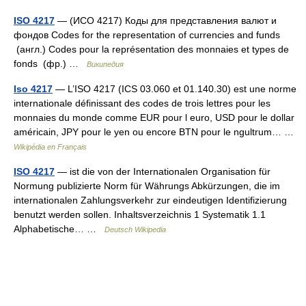
ISO 4217
— (ИСО 4217) Коды для представления валют и
фондов Codes for the representation of currencies and funds
(англ.) Codes pour la représentation des monnaies et types de
fonds (фр.) …
Википедия
Iso 4217
— L’ISO 4217 (ICS 03.060 et 01.140.30) est une norme
internationale définissant des codes de trois lettres pour les
monnaies du monde comme EUR pour l euro, USD pour le dollar
américain, JPY pour le yen ou encore BTN pour le ngultrum… …
Wikipédia en Français
ISO 4217
— ist die von der Internationalen Organisation für
Normung publizierte Norm für Währungs Abkürzungen, die im
internationalen Zahlungsverkehr zur eindeutigen Identifizierung
benutzt werden sollen. Inhaltsverzeichnis 1 Systematik 1.1
Alphabetische… …
Deutsch Wikipedia