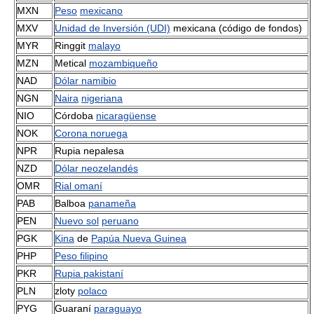
MXN
Peso
mexicano
MXV
Unidad de Inversión (UDI)
mexicana (código de fondos)
MYR
Ringgit
malayo
MZN
Metical
mozambiqueño
NAD
Dólar namibio
NGN
Naira
nigeriana
NIO
Córdoba
nicaragüense
NOK
Corona noruega
NPR
Rupia nepalesa
NZD
Dólar neozelandés
OMR
Rial omaní
PAB
Balboa
panameña
PEN
Nuevo sol
peruano
PGK
Kina
de
Papúa Nueva Guinea
PHP
Peso filipino
PKR
Rupia pakistaní
PLN
zloty
polaco
PYG
Guaraní
paraguayo