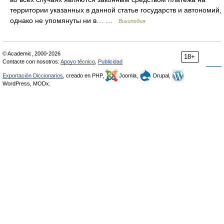
территории указанных в данной статье государств и автономий,
однако не упомянуты ни в… …
Википедия
© Academic, 2000-2026
18+
Contacte con nosotros:
Apoyo técnico
,
Publicidad
Exportación Diccionarios
, creado en PHP,
Joomla,
Drupal,
WordPress, MODx.