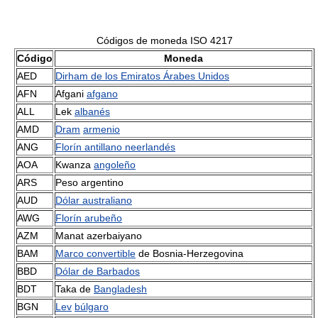
Códigos de moneda ISO 4217
Código
Moneda
AED
Dirham de los Emiratos Árabes Unidos
AFN
Afgani
afgano
ALL
Lek
albanés
AMD
Dram
armenio
ANG
Florín antillano neerlandés
AOA
Kwanza
angoleño
ARS
Peso argentino
AUD
Dólar australiano
AWG
Florín arubeño
AZM
Manat azerbaiyano
BAM
Marco convertible
de Bosnia-Herzegovina
BBD
Dólar de Barbados
BDT
Taka de
Bangladesh
BGN
Lev
búlgaro