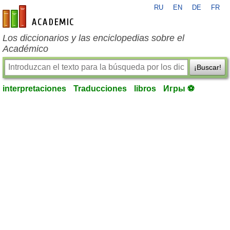
RU
EN
DE
FR
es-academic.com
Los diccionarios y las enciclopedias sobre el
Académico
¡Buscar!
interpretaciones
Traducciones
libros
Игры ⚽