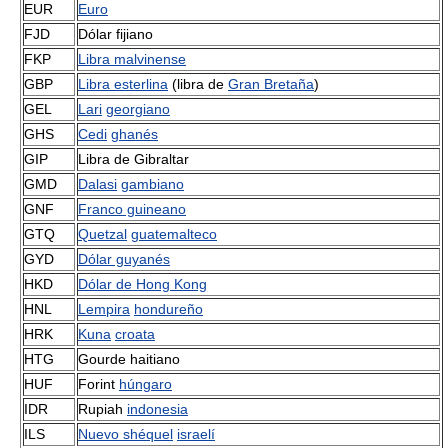
EUR
Euro
FJD
Dólar fijiano
FKP
Libra malvinense
GBP
Libra esterlina
(libra de
Gran Bretaña
)
GEL
Lari
georgiano
GHS
Cedi
ghanés
GIP
Libra de Gibraltar
GMD
Dalasi
gambiano
GNF
Franco guineano
GTQ
Quetzal
guatemalteco
GYD
Dólar guyanés
HKD
Dólar de Hong Kong
HNL
Lempira
hondureño
HRK
Kuna
croata
HTG
Gourde haitiano
HUF
Forint
húngaro
IDR
Rupiah
indonesia
ILS
Nuevo shéquel
israelí