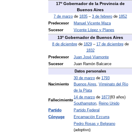
17º
Gobernador
de
la
Provincia
de
Buenos
Aires
7
de
marzo
de
1835
–
3
de
febrero
de
1852
Predecesor
Manuel
Vicente
Maza
Sucesor
Vicente
López
y
Planes
13º
Gobernador
de
Buenos
Aires
8
de
diciembre
de
1829
–
17
de
diciembre
de
1832
Predecesor
Juan
José
Viamonte
Sucesor
Juan
Ramón
Balcarce
Datos
personales
30
de
marzo
de
1793
Nacimiento
Buenos
Aires
,
Virreinato
del
Río
de
la
Plata
14
de
marzo
de
1877
(
83
años
)
Fallecimiento
Southampton
,
Reino
Unido
Partido
Partido
Federal
Cónyuge
Encarnación
Ezcurra
Pedro
Rosas
y
Belgrano
(
adoptivo
)