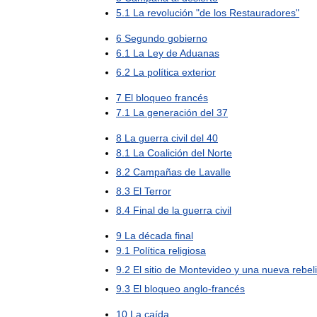
5
.
1
La
revolución
"
de
los
Restauradores
"
6
Segundo
gobierno
6
.
1
La
Ley
de
Aduanas
6
.
2
La
política
exterior
7
El
bloqueo
francés
7
.
1
La
generación
del
37
8
La
guerra
civil
del
40
8
.
1
La
Coalición
del
Norte
8
.
2
Campañas
de
Lavalle
8
.
3
El
Terror
8
.
4
Final
de
la
guerra
civil
9
La
década
final
9
.
1
Política
religiosa
9
.
2
El
sitio
de
Montevideo
y
una
nueva
rebel
9
.
3
El
bloqueo
anglo
-
francés
10
La
caída