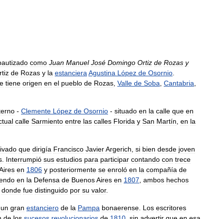
bautizado
como
Juan
Manuel
José
Domingo
Ortiz
de
Rozas
y
tiz
de
Rozas
y
la
estanciera
Agustina
López
de
Osornio
.
e
tiene
origen
en
el
pueblo
de
Rozas
,
Valle
de
Soba
,
Cantabria
,
erno
-
Clemente
López
de
Osornio
-
situado
en
la
calle
que
en
ctual
calle
Sarmiento
entre
las
calles
Florida
y
San
Martín
,
en
la
rivado
que
dirigía
Francisco
Javier
Argerich
,
si
bien
desde
joven
s
.
Interrumpió
sus
estudios
para
participar
contando
con
trece
Aires
en
1806
y
posteriormente
se
enroló
en
la
compañía
de
iendo
en
la
Defensa
de
Buenos
Aires
en
1807
,
ambos
hechos
,
donde
fue
distinguido
por
su
valor
.
un
gran
estanciero
de
la
Pampa
bonaerense
.
Los
escritores
n
de
los
sucesos
revolucionarios
de
1810
,
sin
advertir
que
en
esa