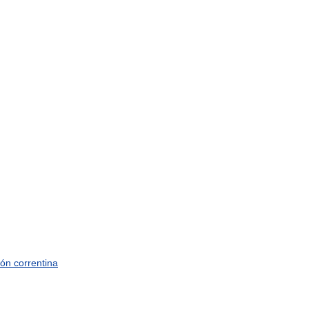
ión
correntina