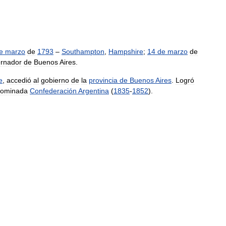
e
marzo
de
1793
–
Southampton
,
Hampshire
;
14
de
marzo
de
rnador
de
Buenos
Aires
.
e
,
accedió
al
gobierno
de
la
provincia
de
Buenos
Aires
.
Logró
ominada
Confederación
Argentina
(
1835
-
1852
).