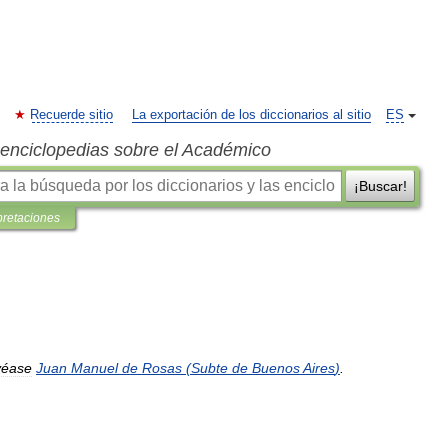
Recuerde sitio
La exportación de los diccionarios al sitio
ES
s enciclopedias sobre el Académico
¡Buscar!
pretaciones
véase
Juan
Manuel
de
Rosas
(
Subte
de
Buenos
Aires
)
.