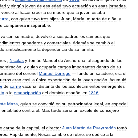
dad
y
ningún
joven
de
esa
edad
tuvo
actuación
en
esas
jornadas
.
venció
al
hacer
creer
a
su
madre
que
la
joven
estaba
urra
,
con
quien
tuvo
tres
hijos:
Juan
,
María
,
muerta
de
niña
,
y
su
compañera
inseparable
.
uvo
con
su
madre
,
devolvió
a
sus
padres
los
campos
que
dimientos
ganaderos
y
comerciales
.
Además
se
cambió
el
do
simbólicamente
la
dependencia
de
su
familia
.
mos
,
Nicolás
y
Tomás
Manuel
de
Anchorena
,
al
segundo
de
los
admiración
,
y
quien
ocuparía
cargos
importantes
dentro
de
su
ermano
del
coronel
Manuel
Dorrego
—
fundó
un
saladero
;
era
el
cueros
eran
casi
la
única
exportación
de
la
joven
nación
.
Acumuló
or
de
carne
vacuna
,
distante
de
los
acontecimientos
emergentes
ata
a
la
emancipación
del
dominio
español
en
1816
.
nte
Maza
,
quien
se
convirtió
en
su
patrocinador
legal
,
en
especial
n
entablado
contra
él
.
Más
tarde
sería
un
excelente
consejero
e
carne
de
la
capital
,
el
director
Juan
Martín
de
Pueyrredón
tomó
eros
.
Rápidamente
,
Rosas
cambió
de
rubro:
se
dedicó
a
la