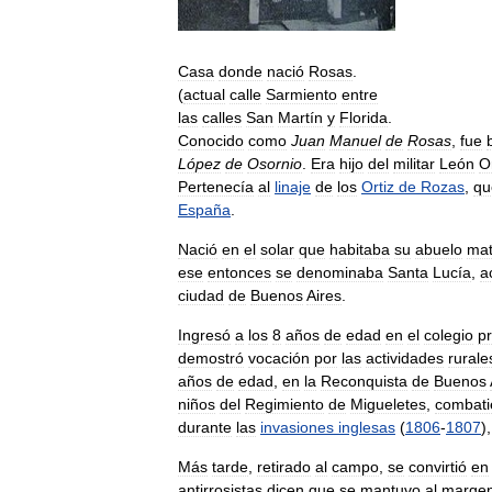
Casa
donde
nació
Rosas
.
(
actual
calle
Sarmiento
entre
las
calles
San
Martín
y
Florida
.
Conocido
como
Juan
Manuel
de
Rosas
,
fue
López
de
Osornio
.
Era
hijo
del
militar
León
Or
Pertenecía
al
linaje
de
los
Ortiz
de
Rozas
,
qu
España
.
Nació
en
el
solar
que
habitaba
su
abuelo
mat
ese
entonces
se
denominaba
Santa
Lucía
,
a
ciudad
de
Buenos
Aires
.
Ingresó
a
los
8
años
de
edad
en
el
colegio
p
demostró
vocación
por
las
actividades
rurale
años
de
edad
,
en
la
Reconquista
de
Buenos
niños
del
Regimiento
de
Migueletes
,
combat
durante
las
invasiones
inglesas
(
1806
-
1807
)
Más
tarde
,
retirado
al
campo
,
se
convirtió
en
antirrosistas
dicen
que
se
mantuvo
al
marge