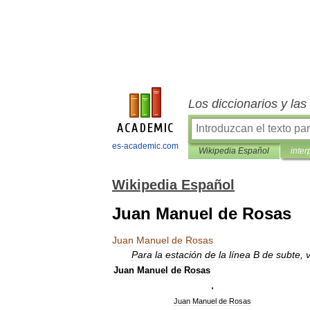
Los diccionarios y la
es-academic.com
Wikipedia Español
inter
Wikipedia Español
Juan Manuel de Rosas
Juan
Manuel
de
Rosas
Para
la
estación
de
la
línea
B
de
subte
,
Juan
Manuel
de
Rosas
Juan
Manuel
de
Rosas