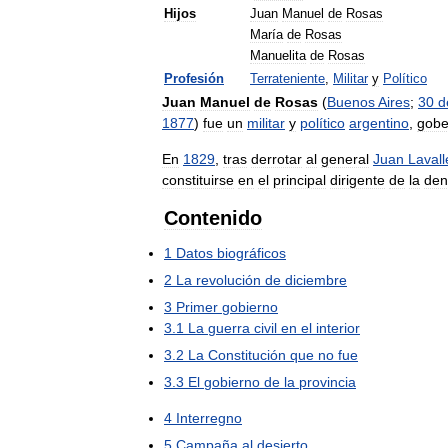
Hijos
Juan
Manuel
de
Rosas
María
de
Rosas
Manuelita
de
Rosas
Profesión
Terrateniente
,
Militar
y
Político
Juan
Manuel
de
Rosas
(
Buenos
Aires
;
30
d
1877
)
fue
un
militar
y
político
argentino
,
gobe
En
1829
,
tras
derrotar
al
general
Juan
Lavall
constituirse
en
el
principal
dirigente
de
la
den
Contenido
1
Datos
biográficos
2
La
revolución
de
diciembre
3
Primer
gobierno
3
.
1
La
guerra
civil
en
el
interior
3
.
2
La
Constitución
que
no
fue
3
.
3
El
gobierno
de
la
provincia
4
Interregno
5
Campaña
al
desierto