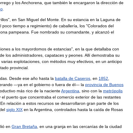
rrego
y
los
Anchorena
,
que
también
le
encargaron
la
dirección
de
do
.
illos
",
en
San
Miguel
del
Monte
.
En
su
estancia
en
la
Laguna
de
l
poco
tiempo
a
regimiento
)
de
caballería
,
los
"
Colorados
del
zona
pampeana
.
Fue
nombrado
su
comandante
,
y
alcanzó
el
ciones
a
los
mayordomos
de
estancias
",
en
la
que
detallaba
con
de
los
administradores
,
capataces
y
peones
.
Allí
demostraba
su
varias
explotaciones
,
con
métodos
muy
efectivos
,
en
un
anticipo
stado
provincial
.
adas
.
Desde
ese
año
hasta
la
batalla
de
Caseros
,
en
1852
,
derando
—
ya
en
el
gobierno
o
fuera
de
él
—
la
provincia
de
Buenos
oductivo
más
rico
de
la
naciente
Argentina
,
sino
con
la
metrópolis
y
el
puerto
que
concentraba
el
comercio
exterior
de
las
restantes
.
En
relación
a
estos
recursos
se
desarrollaron
gran
parte
de
los
del
siglo
XIX
en
la
Argentina
,
controlados
hasta
la
caída
de
Rosas
lió
en
Gran
Bretaña
,
en
una
granja
en
las
cercanías
de
la
ciudad