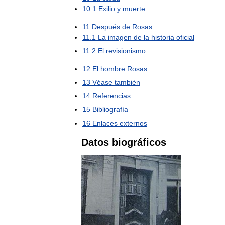
10
.
1
Exilio
y
muerte
11
Después
de
Rosas
11
.
1
La
imagen
de
la
historia
oficial
11
.
2
El
revisionismo
12
El
hombre
Rosas
13
Véase
también
14
Referencias
15
Bibliografía
16
Enlaces
externos
Datos
biográficos