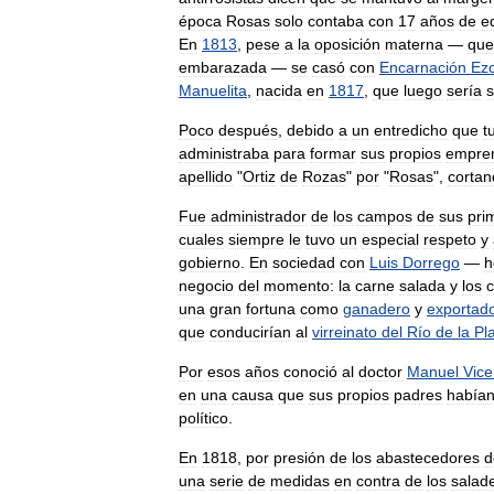
época
Rosas
solo
contaba
con
17
años
de
e
En
1813
,
pese
a
la
oposición
materna
—
que
embarazada
—
se
casó
con
Encarnación
Ezc
Manuelita
,
nacida
en
1817
,
que
luego
sería
Poco
después
,
debido
a
un
entredicho
que
t
administraba
para
formar
sus
propios
empren
apellido
"
Ortiz
de
Rozas
"
por
"
Rosas
",
cortan
Fue
administrador
de
los
campos
de
sus
pri
cuales
siempre
le
tuvo
un
especial
respeto
y
gobierno
.
En
sociedad
con
Luis
Dorrego
—
h
negocio
del
momento:
la
carne
salada
y
los
una
gran
fortuna
como
ganadero
y
exportad
que
conducirían
al
virreinato
del
Río
de
la
Pl
Por
esos
años
conoció
al
doctor
Manuel
Vice
en
una
causa
que
sus
propios
padres
había
político
.
En
1818
,
por
presión
de
los
abastecedores
d
una
serie
de
medidas
en
contra
de
los
salad