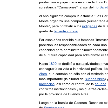
producción
agropecuaria
en
sociedad
con
Do
su
estancia
"
Camarones
",
al
sur
del
río
Sala
Al
año
siguiente
compró
la
estancia
"
Los
Cerr
Monte
organizó
una
compañía
(
aumentada
a
Monte
",
para
combatir
a
los
indígenas
de
la
grado
de
teniente
coronel
.
Por
esos
años
escribió
sus
famosas
"
Instruc
precisión
las
responsabilidades
de
cada
uno
capacidad
para
administrar
simultáneamente
de
su
futura
capacidad
para
administrar
el
e
Hasta
1820
se
dedicó
a
sus
actividades
priv
consagraría
su
vida
a
la
actividad
política
,
li
Aires
,
que
contaba
no
sólo
con
el
territorio
pr
más
importante
(
la
ciudad
de
Buenos
Aires
)
provincias
,
así
como
el
control
de
la
aduana
conflictos
institucionales
y
las
guerras
civiles
por
la
provincia
de
Buenos
Aires
.
Luego
de
la
batalla
de
Caseros
,
Rosas
se
exi
de
Southampton
.