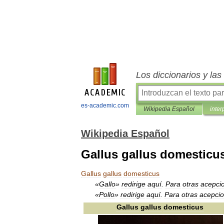
Los diccionarios y la
es-academic.com
Wikipedia Español
inter
Wikipedia Español
Gallus gallus domesticu
Gallus
gallus
domesticus
«
Gallo
»
redirige
aquí
.
Para
otras
acepci
«
Pollo
»
redirige
aquí
.
Para
otras
acepci
Gallus
gallus
domesticus