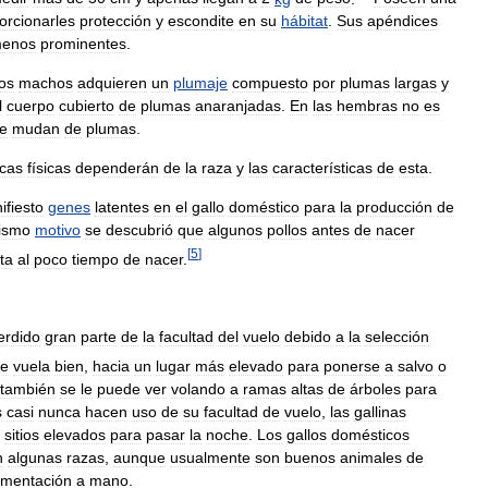
orcionarles
protección
y
escondite
en
su
hábitat
.
Sus
apéndices
enos
prominentes
.
los
machos
adquieren
un
plumaje
compuesto
por
plumas
largas
y
l
cuerpo
cubierto
de
plumas
anaranjadas
.
En
las
hembras
no
es
e
mudan
de
plumas
.
icas
físicas
dependerán
de
la
raza
y
las
características
de
esta
.
ifiesto
genes
latentes
en
el
gallo
doméstico
para
la
producción
de
ismo
motivo
se
descubrió
que
algunos
pollos
antes
de
nacer
[
5
]
ta
al
poco
tiempo
de
nacer
.
erdido
gran
parte
de
la
facultad
del
vuelo
debido
a
la
selección
je
vuela
bien
,
hacia
un
lugar
más
elevado
para
ponerse
a
salvo
o
también
se
le
puede
ver
volando
a
ramas
altas
de
árboles
para
s
casi
nunca
hacen
uso
de
su
facultad
de
vuelo
,
las
gallinas
sitios
elevados
para
pasar
la
noche
.
Los
gallos
domésticos
n
algunas
razas
,
aunque
usualmente
son
buenos
animales
de
imentación
a
mano
.