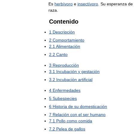
Es
herbívoro
e
insectívoro
.
Su
esperanza
de
raza
.
Contenido
1
Descripción
2
Comportamiento
2
.
1
Alimentación
2
.
2
Canto
3
Reproducción
3
.
1
Incubación
y
gestación
3
.
2
Incubación
artificial
4
Enfermedades
5
Subespecies
6
Historia
de
su
domesticación
7
Relación
con
el
ser
humano
7
.
1
Pollo
como
comida
7
.
2
Pelea
de
gallos