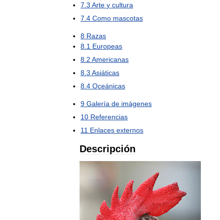
7
.
3
Arte
y
cultura
7
.
4
Como
mascotas
8
Razas
8
.
1
Europeas
8
.
2
Americanas
8
.
3
Asiáticas
8
.
4
Oceánicas
9
Galería
de
imágenes
10
Referencias
11
Enlaces
externos
Descripción