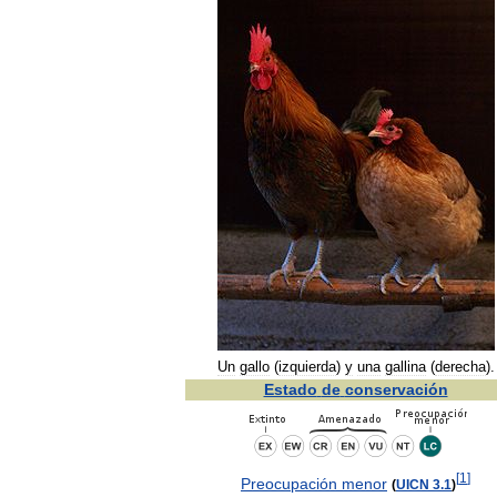
Un
gallo
(
izquierda
)
y
una
gallina
(
derecha
).
Estado
de
conservación
[
1
]
Preocupación
menor
(
UICN
3
.
1
)