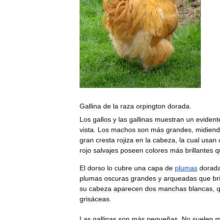
Gallina
de
la
raza
orpington
dorada
.
Los
gallos
y
las
gallinas
muestran
un
evident
vista
.
Los
machos
son
más
grandes
,
midien
gran
cresta
rojiza
en
la
cabeza
,
la
cual
usan
rojo
salvajes
poseen
colores
más
brillantes
q
El
dorso
lo
cubre
una
capa
de
plumas
dorad
plumas
oscuras
grandes
y
arqueadas
que
br
su
cabeza
aparecen
dos
manchas
blancas
,
grisáceas
.
Las
gallinas
son
más
pequeñas
.
No
suelen
m