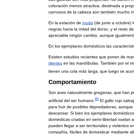
coloración
menos
atractiva
,
destinada
a
prop
carnosos
de
la
cabeza
son
también
mucho
m
En
la
estación
de
muda
(
de
junio
a
octubre
)
negras
hacia
la
mitad
del
dorso
,
y
el
resto
de
apreciable
ningún
cambio
,
aunque
igualment
En
los
ejemplares
domésticos
las
característ
Existen
estudios
recientes
que
ponen
de
man
dientes
en
las
mandíbulas
.
También
por
el
m
tienen
una
cola
más
larga
,
que
luego
se
acor
Comportamiento
Son
aves
naturalmente
gregarias
,
que
han
p
[
6
]
artificial
del
ser
humano
.
El
gallo
rojo
salva
para
huir
de
posibles
depredadores
,
aunque
descansar
.
Si
bien
los
ejemplares
doméstico
domésticas
criadas
en
semi
-
libertad
vuelan
a
pueden
llegar
a
ser
territoriales
y
violentos
e
compañía
,
fáciles
de
domesticar
mediante
al