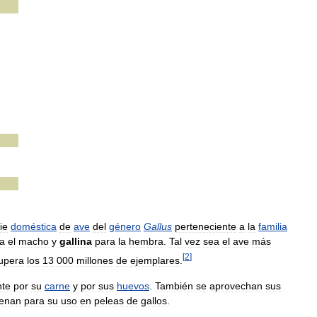
ie
doméstica
de
ave
del
género
Gallus
perteneciente
a
la
familia
a
el
macho
y
gallina
para
la
hembra
.
Tal
vez
sea
el
ave
más
[
2
]
upera
los
13
000
millones
de
ejemplares
.
nte
por
su
carne
y
por
sus
huevos
.
También
se
aprovechan
sus
renan
para
su
uso
en
peleas
de
gallos
.