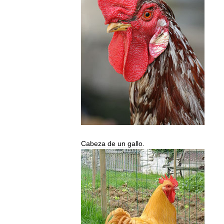
Cabeza
de
un
gallo
.