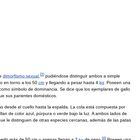
[
3
]
e
dimorfismo
sexual
,
pudiéndose
distinguir
ambos
a
simple
do
en
torno
a
los
50
cm
y
llegando
a
pesar
hasta
4
kg
.
Poseen
una
como
símbolo
de
dominancia
.
Se
dice
que
los
ejemplares
de
gallo
ue
sus
parientes
domésticos
.
as
desde
el
cuello
hasta
la
espalda
.
La
cola
está
compuesta
por
illan
de
color
azul
,
púrpura
o
verde
bajo
la
luz
.
A
ambos
lados
de
que
le
distinguen
de
otras
especies
cercanas
,
además
de
las
patas
[
4
]
edir
más
de
50
cm
y
apenas
llegan
a
2
kg
de
peso
.
Poseen
una