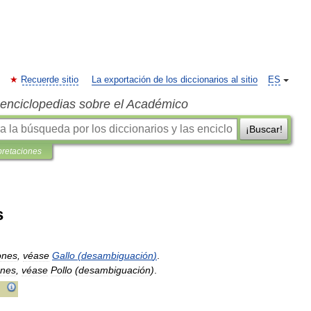
Recuerde sitio
La exportación de los diccionarios al sitio
ES
s enciclopedias sobre el Académico
¡Buscar!
pretaciones
s
ones
,
véase
Gallo
(
desambiguación
)
.
ones
,
véase
Pollo
(
desambiguación
)
.