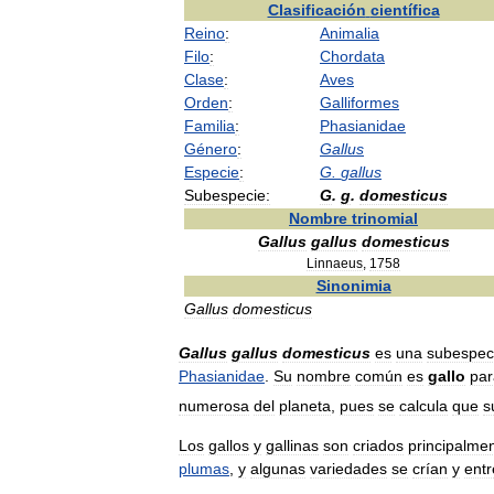
Clasificación
científica
Reino
:
Animalia
Filo
:
Chordata
Clase
:
Aves
Orden
:
Galliformes
Familia
:
Phasianidae
Género
:
Gallus
Especie
:
G
.
gallus
Subespecie:
G
.
g
.
domesticus
Nombre
trinomial
Gallus
gallus
domesticus
Linnaeus
,
1758
Sinonimia
Gallus
domesticus
Gallus
gallus
domesticus
es
una
subespec
Phasianidae
.
Su
nombre
común
es
gallo
par
numerosa
del
planeta
,
pues
se
calcula
que
s
Los
gallos
y
gallinas
son
criados
principalme
plumas
,
y
algunas
variedades
se
crían
y
ent