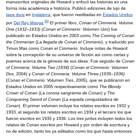
manuscritos originales de Howard y enfocó las historias en una
forma más académica e histórica. Publicó ediciones de lujo de
tapa dura
en
Inglaterra
, que fueron reeditadas en
Estados Unidos
[
4
]
por
Del Rey Manga
.
El primer libro,
Conan of Cimmeria: Volume
One (1932–1933)
(
Conan el Cimmerio: Volumen Uno
) fue
publicado en Estados Unidos en 2003 como
The Coming of Conan
the Cimmerian
(
La llegada de Conan el Cimmerio
), y traducido por
Timun Mas como
Conan el Cimmerio
. Incluye notas de Howard
sobre la concepción de su universo de ficción así como cartas y
poemas acerca de la génesis de sus ideas. Fue seguido de
Conan
of Cimmeria: Volume Two (1934)
(
Conan el Cimmerio: Volumen
Dos
, 2004) y
Conan of Cimmeria: Volume Three (1935–1936)
(
Conan el Cimmerio: Volumen Tres
, 2005), que se publicaron en
Estados Unidos en 2005 respectivamente como
The Bloody
Crown of Conan
(
La corona sangrienta de Conan
) y
The
Conquering Sword of Conan
(
La espada conquistadora de
Conan
). El primer volumen incluye los relatos escritos en 1932 y
1933, el segundo los relatos escritos en 1934 y el tercero los que
fueron escritos en 1935 y 1936. Los tres juntos incluyen todos los
relatos de Conan escritos por Howard y por orden de escritura y
no de edición, tanto los ya editados como los que hasta entonces