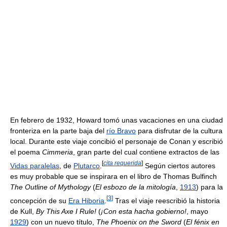
En febrero de 1932, Howard tomó unas vacaciones en una ciudad
fronteriza en la parte baja del
río Bravo
para disfrutar de la cultura
local. Durante este viaje concibió el personaje de Conan y escribió
el poema
Cimmeria
, gran parte del cual contiene extractos de las
[
cita requerida
]
Vidas paralelas
, de
Plutarco
.
Según ciertos autores
es muy probable que se inspirara en el libro de Thomas Bulfinch
The Outline of Mythology
(
El esbozo de la mitología
,
1913
) para la
[
3
]
concepción de su
Era Hiboria
.
Tras el viaje reescribió la historia
de Kull,
By This Axe I Rule!
(
¡Con esta hacha gobierno!
, mayo
1929
) con un nuevo título,
The Phoenix on the Sword
(
El fénix en