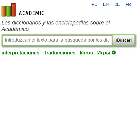
RU
EN
DE
FR
es-academic.com
Los diccionarios y las enciclopedias sobre el
Académico
¡Buscar!
interpretaciones
Traducciones
libros
Игры ⚽