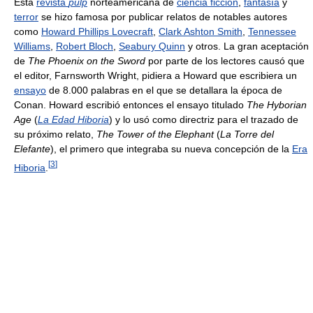
Esta
revista
pulp
norteamericana de
ciencia ficción
,
fantasía
y
terror
se hizo famosa por publicar relatos de notables autores
como
Howard Phillips Lovecraft
,
Clark Ashton Smith
,
Tennessee
Williams
,
Robert Bloch
,
Seabury Quinn
y otros. La gran aceptación
de
The Phoenix on the Sword
por parte de los lectores causó que
el editor, Farnsworth Wright, pidiera a Howard que escribiera un
ensayo
de 8.000 palabras en el que se detallara la época de
Conan. Howard escribió entonces el ensayo titulado
The Hyborian
Age
(
La Edad Hiboria
) y lo usó como directriz para el trazado de
su próximo relato,
The Tower of the Elephant
(
La Torre del
Elefante
), el primero que integraba su nueva concepción de la
Era
[
3
]
Hiboria
.