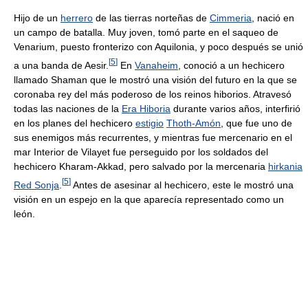
Hijo de un
herrero
de las tierras norteñas de
Cimmeria
, nació en
un campo de batalla. Muy joven, tomó parte en el saqueo de
Venarium, puesto fronterizo con Aquilonia, y poco después se unió
[
5
]
a una banda de Aesir.
En
Vanaheim
, conoció a un hechicero
llamado Shaman que le mostró una visión del futuro en la que se
coronaba rey del más poderoso de los reinos hiborios. Atravesó
todas las naciones de la
Era Hiboria
durante varios años, interfirió
en los planes del hechicero
estigio
Thoth-Amón
, que fue uno de
sus enemigos más recurrentes, y mientras fue mercenario en el
mar Interior de Vilayet fue perseguido por los soldados del
hechicero Kharam-Akkad, pero salvado por la mercenaria
hirkania
[
5
]
Red Sonja
.
Antes de asesinar al hechicero, este le mostró una
visión en un espejo en la que aparecía representado como un
león.