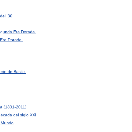
del
'
30
.
egunda
Era
Dorada
.
Era
Dorada
.
eón
de
Basile
.
ia
(
1891
-
2011
)
década
del
siglo
XXI
Mundo