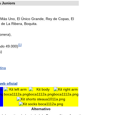
a
Juniors
Más
Uno
,
El
Único
Grande
,
Rey
de
Copas
,
El
de
La
Ribera
,
Boquita
.
onera
),
[
1
]
ado
49
.
000
)
s
)
tina
web
oficial
Alternativo