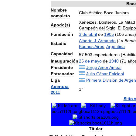
Boc
Nombre
Club
Atlético
Boca
Juniors
completo
Xeneizes
,
Bosteros
,
La
Mitad
Apodo
(
s
)
Campeón
del
Siglo
,
El
Equipo
Fundación
3
de
abril
de
1905
(
106
años
)
Alberto
J
.
Armando
(
La
Bomb
Estadio
Buenos
Aires
,
Argentina
Capacidad
57
.
503
espectadores
(
Habilit
Inauguración
25
de
mayo
de
1940
(
71
año
Presidente
Jorge
Amor
Ameal
Entrenador
Julio
César
Falcioni
Liga
Primera
División
de
Argen
Apertura
1
°
2011
Sitio
Titular