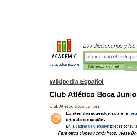
Los diccionarios y la
es-academic.com
Wikipedia Español
inter
Wikipedia Español
Club Atlético Boca Junio
Club
Atlético
Boca
Juniors
Existen
desacuerdos
sobre
la
neu
artículo
o
sección
.
En
la
página
de
discusión
puedes
consult
Para
otros
clubes
homónimos
,
véase
Bo