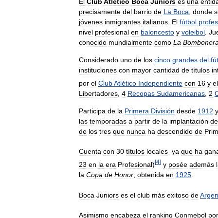
El
Club
Atlético
Boca
Juniors
es
una
entid
precisamente
del
barrio
de
La
Boca
,
donde
s
jóvenes
inmigrantes
italianos
.
El
fútbol
profes
nivel
profesional
en
baloncesto
y
voleibol
.
Ju
conocido
mundialmente
como
La
Bomboner
Considerado
uno
de
los
cinco
grandes
del
fú
instituciones
con
mayor
cantidad
de
títulos
in
por
el
Club
Atlético
Independiente
con
16
y
el
Libertadores
,
4
Recopas
Sudamericanas
,
2
Participa
de
la
Primera
División
desde
1912
las
temporadas
a
partir
de
la
implantación
de
de
los
tres
que
nunca
ha
descendido
de
Pri
Cuenta
con
30
títulos
locales
,
ya
que
ha
gan
[
4
]
23
en
la
era
Profesional
)
y
posée
además
la
Copa
de
Honor
,
obtenida
en
1925
.
Boca
Juniors
es
el
club
más
exitoso
de
Argen
Asimismo
encabeza
el
ranking
Conmebol
po