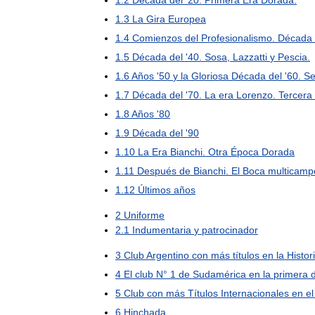
1
.
2
Década
del
'
20
.
Primera
Era
Dorada
.
1
.
3
La
Gira
Europea
1
.
4
Comienzos
del
Profesionalismo
.
Década
1
.
5
Década
del
'
40
.
Sosa
,
Lazzatti
y
Pescia
.
1
.
6
Años
'
50
y
la
Gloriosa
Década
del
'
60
.
S
1
.
7
Década
del
'
70
.
La
era
Lorenzo
.
Tercera
1
.
8
Años
'
80
1
.
9
Década
del
'
90
1
.
10
La
Era
Bianchi
.
Otra
Época
Dorada
1
.
11
Después
de
Bianchi
.
El
Boca
multicamp
1
.
12
Últimos
años
2
Uniforme
2
.
1
Indumentaria
y
patrocinador
3
Club
Argentino
con
más
títulos
en
la
Histor
4
El
club
N
°
1
de
Sudamérica
en
la
primera
5
Club
con
más
Títulos
Internacionales
en
el
6
Hinchada