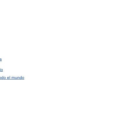
os
do
odo
el
mundo