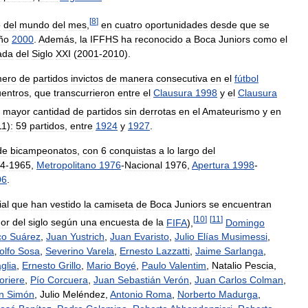
[
8
]
o
del
mundo
del
mes
,
en
cuatro
oportunidades
desde
que
se
ño
2000
.
Además
,
la
IFFHS
ha
reconocido
a
Boca
Juniors
como
el
ada
del
Siglo
XXI
(
2001
-
2010
).
ero
de
partidos
invictos
de
manera
consecutiva
en
el
fútbol
entros
,
que
transcurrieron
entre
el
Clausura
1998
y
el
Clausura
mayor
cantidad
de
partidos
sin
derrotas
en
el
Amateurismo
y
en
11
)
:
59
partidos
,
entre
1924
y
1927
.
de
bicampeonatos
,
con
6
conquistas
a
lo
largo
del
4
-
1965
,
Metropolitano
1976
-
Nacional
1976
,
Apertura
1998
-
06
.
al
que
han
vestido
la
camiseta
de
Boca
Juniors
se
encuentran
[
10
]
[
11
]
dor
del
siglo
según
una
encuesta
de
la
FIFA
),
Domingo
co
Suárez
,
Juan
Yustrich
,
Juan
Evaristo
,
Julio
Elías
Musimessi
,
olfo
Sosa
,
Severino
Varela
,
Ernesto
Lazzatti
,
Jaime
Sarlanga
,
glia
,
Ernesto
Grillo
,
Mario
Boyé
,
Paulo
Valentim
,
Natalio
Pescia
,
oriere
,
Pío
Corcuera
,
Juan
Sebastián
Verón
,
Juan
Carlos
Colman
,
n
Simón
,
Julio
Meléndez
,
Antonio
Roma
,
Norberto
Madurga
,