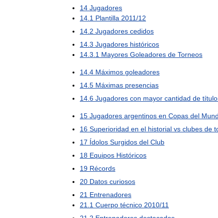
14
Jugadores
14
.
1
Plantilla
2011
/
12
14
.
2
Jugadores
cedidos
14
.
3
Jugadores
históricos
14
.
3
.
1
Mayores
Goleadores
de
Torneos
14
.
4
Máximos
goleadores
14
.
5
Máximas
presencias
14
.
6
Jugadores
con
mayor
cantidad
de
títul
15
Jugadores
argentinos
en
Copas
del
Mun
16
Superioridad
en
el
historial
vs
clubes
de
t
17
Ídolos
Surgidos
del
Club
18
Equipos
Históricos
19
Récords
20
Datos
curiosos
21
Entrenadores
21
.
1
Cuerpo
técnico
2010
/
11