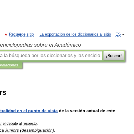
Recuerde sitio
La exportación de los diccionarios al sitio
ES
s enciclopedias sobre el Académico
¡Buscar!
pretaciones
rs
tralidad
en
el
punto
de
vista
de
la
versión
actual
de
este
ar
el
debate
al
respecto
.
ca
Juniors
(
desambiguación
).