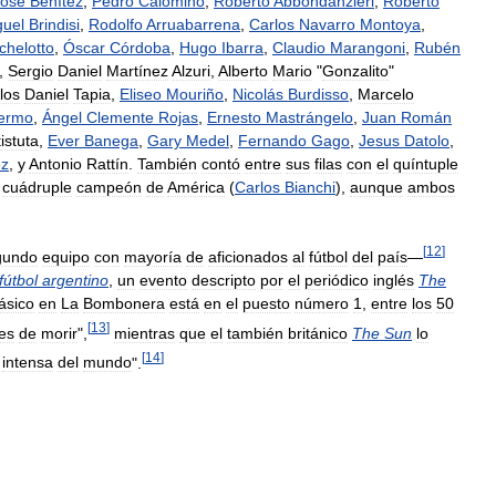
José
Benítez
,
Pedro
Calomino
,
Roberto
Abbondanzieri
,
Roberto
guel
Brindisi
,
Rodolfo
Arruabarrena
,
Carlos
Navarro
Montoya
,
chelotto
,
Óscar
Córdoba
,
Hugo
Ibarra
,
Claudio
Marangoni
,
Rubén
,
Sergio
Daniel
Martínez
Alzuri
,
Alberto
Mario
"
Gonzalito
"
los
Daniel
Tapia
,
Eliseo
Mouriño
,
Nicolás
Burdisso
,
Marcelo
ermo
,
Ángel
Clemente
Rojas
,
Ernesto
Mastrángelo
,
Juan
Román
istuta
,
Ever
Banega
,
Gary
Medel
,
Fernando
Gago
,
Jesus
Datolo
,
ez
,
y
Antonio
Rattín
.
También
contó
entre
sus
filas
con
el
quíntuple
cuádruple
campeón
de
América
(
Carlos
Bianchi
),
aunque
ambos
[
12
]
gundo
equipo
con
mayoría
de
aficionados
al
fútbol
del
país
—
fútbol
argentino
,
un
evento
descripto
por
el
periódico
inglés
The
ásico
en
La
Bombonera
está
en
el
puesto
número
1
,
entre
los
50
[
13
]
es
de
morir
",
mientras
que
el
también
británico
The
Sun
lo
[
14
]
intensa
del
mundo
".