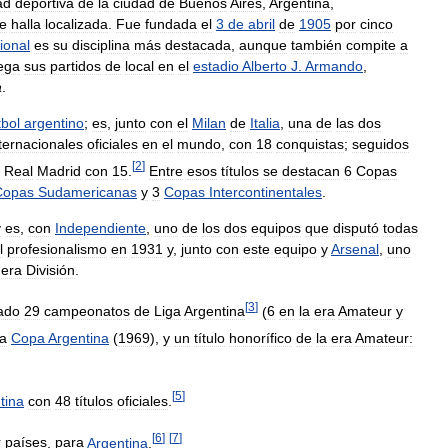
ad
deportiva
de
la
ciudad
de
Buenos
Aires
,
Argentina
,
e
halla
localizada
.
Fue
fundada
el
3
de
abril
de
1905
por
cinco
ional
es
su
disciplina
más
destacada
,
aunque
también
compite
a
ega
sus
partidos
de
local
en
el
estadio
Alberto
J
.
Armando
,
a
.
tbol
argentino
;
es
,
junto
con
el
Milan
de
Italia
,
una
de
las
dos
ternacionales
oficiales
en
el
mundo
,
con
18
conquistas
;
seguidos
[
2
]
Real
Madrid
con
15
.
Entre
esos
títulos
se
destacan
6
Copas
Copas
Sudamericanas
y
3
Copas
Intercontinentales
.
y
es
,
con
Independiente
,
uno
de
los
dos
equipos
que
disputó
todas
l
profesionalismo
en
1931
y
,
junto
con
este
equipo
y
Arsenal
,
uno
mera
División
.
[
3
]
ado
29
campeonatos
de
Liga
Argentina
(
6
en
la
era
Amateur
y
la
Copa
Argentina
(
1969
),
y
un
título
honorífico
de
la
era
Amateur:
[
5
]
tina
con
48
títulos
oficiales
.
[
6
]
[
7
]
r
países
,
para
Argentina
.