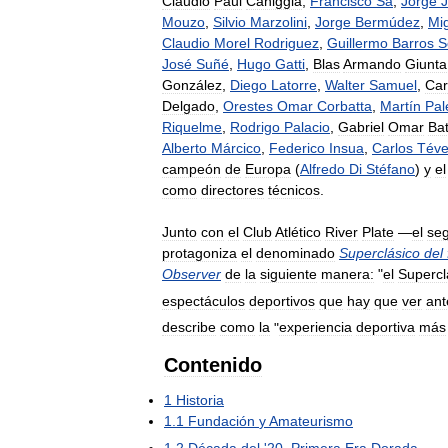
Claudio
Paul
Caniggia
,
Francisco
Sá
,
Jorge
Mouzo
,
Silvio
Marzolini
,
Jorge
Bermúdez
,
Mi
Claudio
Morel
Rodriguez
,
Guillermo
Barros
S
José
Suñé
,
Hugo
Gatti
,
Blas
Armando
Giunta
González
,
Diego
Latorre
,
Walter
Samuel
,
Car
Delgado
,
Orestes
Omar
Corbatta
,
Martín
Pal
Riquelme
,
Rodrigo
Palacio
,
Gabriel
Omar
Bat
Alberto
Márcico
,
Federico
Insua
,
Carlos
Tév
campeón
de
Europa
(
Alfredo
Di
Stéfano
)
y
el
como
directores
técnicos
.
Junto
con
el
Club
Atlético
River
Plate
—
el
se
protagoniza
el
denominado
Superclásico
del
Observer
de
la
siguiente
manera:
"
el
Supercl
espectáculos
deportivos
que
hay
que
ver
ant
describe
como
la
"
experiencia
deportiva
más
Contenido
1
Historia
1
.
1
Fundación
y
Amateurismo