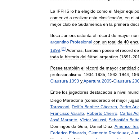
La
IFFHS
lo
ha
elegido
como
el
Mejor
equip
comenzó
a
realizar
esta
clasificación
,
en
el
a
mejor
club
de
Sudamérica
en
la
primera
déc
Boca
Juniors
ostenta
el
récord
de
mayor
núm
argentino
Profesional
con
un
total
de
40
encu
[
9
]
1999
.
Además
,
también
posée
el
récord
de
toda
la
historia
del
fútbol
argentino
(
1891
-
20
Posee
también
el
récord
de
mayor
cantidad
profesionalismo:
1934
-
1935
,
1943
-
1944
,
196
Clausura
1999
y
Apertura
2005
-
Clausura
20
Entre
los
jugadores
destacados
a
nivel
mundi
Diego
Maradona
(
considerado
el
mejor
juga
Tarasconi
,
Delfín
Benítez
Cáceres
,
Pedro
Ari
Francisco
Varallo
,
Roberto
Cherro
,
Carlos
Ad
José
Marante
,
Víctor
Valussi
,
Sebastián
Batta
Domingos
da
Guía
,
Daniel
Díaz
,
Américo
Tes
Federico
Edwards
,
Clemente
Rodriguez
,
Jua