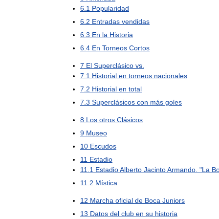
6
.
1
Popularidad
6
.
2
Entradas
vendidas
6
.
3
En
la
Historia
6
.
4
En
Torneos
Cortos
7
El
Superclásico
vs
.
7
.
1
Historial
en
torneos
nacionales
7
.
2
Historial
en
total
7
.
3
Superclásicos
con
más
goles
8
Los
otros
Clásicos
9
Museo
10
Escudos
11
Estadio
11
.
1
Estadio
Alberto
Jacinto
Armando
. "
La
B
11
.
2
Mística
12
Marcha
oficial
de
Boca
Juniors
13
Datos
del
club
en
su
historia