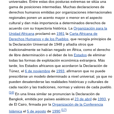
universales. Entre estas dos posturas extremas se sitúa una
gama de posiciones intermedias. Muchas declaraciones de
derechos humanos emitidas por organizaciones internacionales
regionales ponen un acento mayor o menor en el aspecto
cultural y dan más importancia a determinados derechos de
acuerdo con su trayectoria histórica. La
Organización para la
Unidad Africana
proclamó en
1981
la
Carta Africana de
Derechos Humanos y de los Pueblos
, que recogía principios de
la Declaración Universal de 1948 y añadía otros que
tradicionalmente se habían negado en África, como el derecho
de libre determinación o el deber de los
Estados
de eliminar
todas las formas de explotación económica extranjera. Más
tarde, los Estados africanos que acordaron la Declaración de
Túnez, el
6 de noviembre
de
1993
, afirmaron que no puede
prescribirse un modelo determinado a nivel universal, ya que no
pueden desatenderse las realidades históricas y culturales de
cada nación y las tradiciones, normas y valores de cada pueblo.
[
16
]
En una línea similar se pronuncian la Declaración de
Bangkok, emitida por países asiáticos el
23 de abril
de
1993
, y
de El Cairo, firmada por la
Organización de la Conferencia
[
17
]
Islámica
el
5 de agosto
de
1990
.