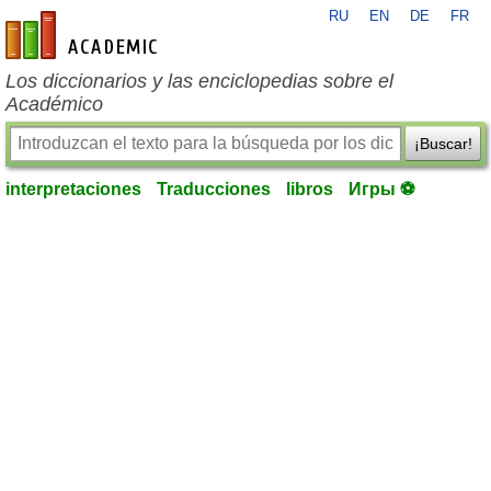
RU
EN
DE
FR
es-academic.com
Los diccionarios y las enciclopedias sobre el
Académico
¡Buscar!
interpretaciones
Traducciones
libros
Игры ⚽