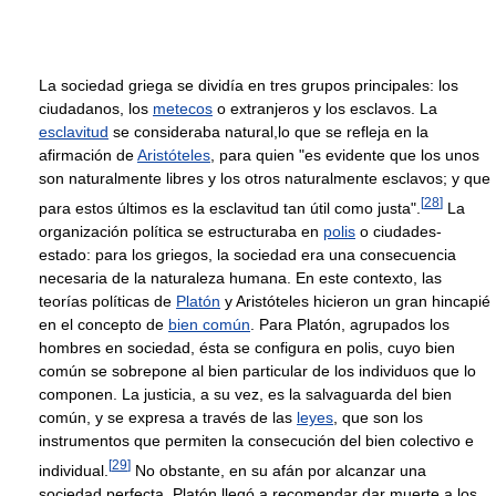
La sociedad griega se dividía en tres grupos principales: los
ciudadanos, los
metecos
o extranjeros y los esclavos. La
esclavitud
se consideraba natural,lo que se refleja en la
afirmación de
Aristóteles
, para quien "es evidente que los unos
son naturalmente libres y los otros naturalmente esclavos; y que
[
28
]
para estos últimos es la esclavitud tan útil como justa".
La
organización política se estructuraba en
polis
o ciudades-
estado: para los griegos, la sociedad era una consecuencia
necesaria de la naturaleza humana. En este contexto, las
teorías políticas de
Platón
y Aristóteles hicieron un gran hincapié
en el concepto de
bien común
. Para Platón, agrupados los
hombres en sociedad, ésta se configura en polis, cuyo bien
común se sobrepone al bien particular de los individuos que lo
componen. La justicia, a su vez, es la salvaguarda del bien
común, y se expresa a través de las
leyes
, que son los
instrumentos que permiten la consecución del bien colectivo e
[
29
]
individual.
No obstante, en su afán por alcanzar una
sociedad perfecta, Platón llegó a recomendar dar muerte a los