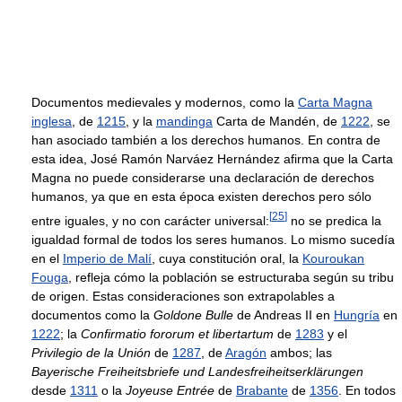
Documentos medievales y modernos, como la
Carta Magna
inglesa
, de
1215
, y la
mandinga
Carta de Mandén, de
1222
, se
han asociado también a los derechos humanos. En contra de
esta idea, José Ramón Narváez Hernández afirma que la Carta
Magna no puede considerarse una declaración de derechos
humanos, ya que en esta época existen derechos pero sólo
[
25
]
entre iguales, y no con carácter universal:
no se predica la
igualdad formal de todos los seres humanos. Lo mismo sucedía
en el
Imperio de Malí
, cuya constitución oral, la
Kouroukan
Fouga
, refleja cómo la población se estructuraba según su tribu
de origen. Estas consideraciones son extrapolables a
documentos como la
Goldone Bulle
de Andreas II en
Hungría
en
1222
; la
Confirmatio fororum et libertartum
de
1283
y el
Privilegio de la Unión
de
1287
, de
Aragón
ambos; las
Bayerische Freiheitsbriefe und Landesfreiheitserklärungen
desde
1311
o la
Joyeuse Entrée
de
Brabante
de
1356
. En todos