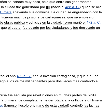
años
se
conoce
muy
poco
,
sólo
que
entre
sus
gobernantes
s
la
ciudad
fue
gobernada
por
[[]] (
hacia
el
488
a
.
C
.
)
quien
se
alió
Hímera
anexando
sus
dominios
.
La
ciudad
se
engrandeció
con
la
hicieron
muchos
prisioneros
cartagineses
,
que
se
emplearon
de
obras
pública
y
edificios
en
la
ciudad
.
Terón
murió
el
472
a
.
C
.
que
el
padre
,
fue
odiado
por
los
ciudadanos
y
fue
derrocado
un
casi
el
año
406
a
.
C
.
,
con
la
invasión
cartaginesa
,
y
que
fue
una
legó
a
los
veinte
mil
habitantes
pero
dos
veces
más
contando
a
acusa
fue
seguida
por
revoluciones
en
muchas
partes
de
Sicilia
.
la
primera
fue
completamente
derrotada
a
la
orilla
del
río
Hímera
es
(
famoso
filósofo
originario
de
esta
ciudad
)
controló
las
luchas