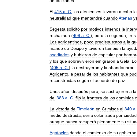
de
facciones
.
El
415
a
.
C
.
los
atenienses
llevaron
a
cabo
la
neutralidad
que
mantendrá
cuando
Atenas
y
Segesta
solicitó
por
motivos
internos
la
inter
rechazada
(
409
a
.
C
.
),
pero
la
segunda
,
tres
Los
agrigentinos
,
poco
predispuestos
a
la
gu
mando
de
Dexipo
y
tuvieron
también
la
ayud
asediados
y
hubieron
de
capitular
por
hambr
y
los
que
sobrevivieron
emigraron
a
Gela
.
Lo
(
405
a
.
C
.
)
la
destruyeron
y
la
abandonaron
.
Agrigento
,
a
pesar
de
los
habitantes
que
pud
reconstruidas
según
el
acuerdo
de
paz
.
Unos
años
después
pero
,
se
sustrajeron
a
la
del
383
a
.
C
.
fijó
la
frontera
de
los
dominios
c
La
victoria
de
Timoleón
en
Crimisos
el
340
a
medio
destruida
,
sería
colonizada
por
ciuda
aunque
nunca
recuperó
plenamente
su
situa
Agatocles
desde
el
comienzo
de
su
gobierno