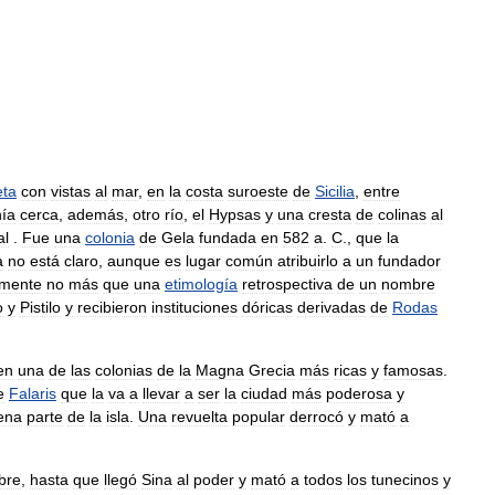
ta
con
vistas
al
mar
,
en
la
costa
suroeste
de
Sicilia
,
entre
nía
cerca
,
además
,
otro
río
,
el
Hypsas
y
una
cresta
de
colinas
al
al
.
Fue
una
colonia
de
Gela
fundada
en
582
a
.
C
.,
que
la
a
no
está
claro
,
aunque
es
lugar
común
atribuirlo
a
un
fundador
emente
no
más
que
una
etimología
retrospectiva
de
un
nombre
o
y
Pistilo
y
recibieron
instituciones
dóricas
derivadas
de
Rodas
en
una
de
las
colonias
de
la
Magna
Grecia
más
ricas
y
famosas
.
e
Falaris
que
la
va
a
llevar
a
ser
la
ciudad
más
poderosa
y
ena
parte
de
la
isla
.
Una
revuelta
popular
derrocó
y
mató
a
ibre
,
hasta
que
llegó
Sina
al
poder
y
mató
a
todos
los
tunecinos
y