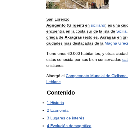
San
Lorenzo
Agrigento
(
Girgenti
en
siciliano
)
es
una
ciu
encuentra
en
la
costa
sur
de
la
isla
de
Sicilia
griega
de
Akragras
(
esto
es
,
Acragas
en
gr
ciudades
más
destacadas
de
la
Magna
Grec
Tiene
unos
60
.
000
habitantes
,
y
otras
ciudad
estas
conocida
por
sus
bien
conservadas
ca
cristianos
.
Albergó
el
Campeonato
Mundial
de
Ciclismo
Leblanc
Contenido
1
Historia
2
Economía
3
Lugares
de
interés
4
Evolución
demográfica