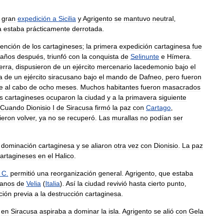
gran
expedición
a
Sicilia
y
Agrigento
se
mantuvo
neutral
,
a
estaba
prácticamente
derrotada
.
vención
de
los
cartagineses
;
la
primera
expedición
cartaginesa
fue
años
después
,
triunfó
con
la
conquista
de
Selinunte
e
Hímera
.
erra
,
dispusieron
de
un
ejército
mercenario
lacedemonio
bajo
el
a
de
un
ejército
siracusano
bajo
el
mando
de
Dafneo
,
pero
fueron
e
al
cabo
de
ocho
meses
.
Muchos
habitantes
fueron
masacrados
s
cartagineses
ocuparon
la
ciudad
y
a
la
primavera
siguiente
Cuando
Dionisio
I
de
Siracusa
firmó
la
paz
con
Cartago
,
ieron
volver
,
ya
no
se
recuperó
.
Las
murallas
no
podían
ser
dominación
cartaginesa
y
se
aliaron
otra
vez
con
Dionisio
.
La
paz
artagineses
en
el
Halico
.
.
C
.
permitió
una
reorganización
general
.
Agrigento
,
que
estaba
danos
de
Velia
(
Italia
).
Así
la
ciudad
revivió
hasta
cierto
punto
,
ción
previa
a
la
destrucción
cartaginesa
.
en
Siracusa
aspiraba
a
dominar
la
isla
.
Agrigento
se
alió
con
Gela