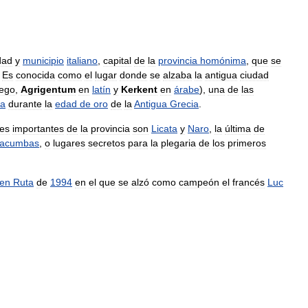
dad
y
municipio
italiano
,
capital
de
la
provincia
homónima
,
que
se
.
Es
conocida
como
el
lugar
donde
se
alzaba
la
antigua
ciudad
iego
,
Agrigentum
en
latín
y
Kerkent
en
árabe
),
una
de
las
ia
durante
la
edad
de
oro
de
la
Antigua
Grecia
.
es
importantes
de
la
provincia
son
Licata
y
Naro
,
la
última
de
tacumbas
,
o
lugares
secretos
para
la
plegaria
de
los
primeros
en
Ruta
de
1994
en
el
que
se
alzó
como
campeón
el
francés
Luc