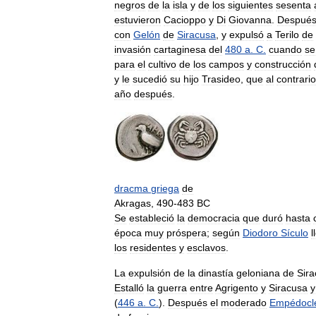
negros
de
la
isla
y
de
los
siguientes
sesenta
estuvieron
Cacioppo
y
Di
Giovanna
.
Despué
con
Gelón
de
Siracusa
,
y
expulsó
a
Terilo
de
invasión
cartaginesa
del
480
a
.
C
.
cuando
se
para
el
cultivo
de
los
campos
y
construcción
y
le
sucedió
su
hijo
Trasideo
,
que
al
contrario
año
después
.
dracma
griega
de
Akragas
,
490
-
483
BC
Se
estableció
la
democracia
que
duró
hasta
época
muy
próspera
;
según
Diodoro
Sículo
l
los
residentes
y
esclavos
.
La
expulsión
de
la
dinastía
geloniana
de
Sir
Estalló
la
guerra
entre
Agrigento
y
Siracusa
y
(
446
a
.
C
.
).
Después
el
moderado
Empédocl