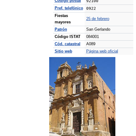
Código
postal
92100
Pref
.
telefónico
0922
Fiestas
25
de
febrero
mayores
Patrón
San
Gerlando
Código
ISTAT
084001
Cód
.
catastral
A089
Sitio
web
Página
web
oficial