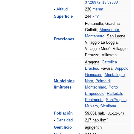
37
.
28972
,
13
.
59333
•
Altitud
230
msnm
Superficie
244
km
²
Fontanelle
,
Giardina
Gallotti
,
Monserrato
,
Montaperto
,
San
Leone
,
Fracciones
Villaggio
La
Loggia
,
Villaggio
Mosè
,
Villaggio
Peruzzo
,
Villaseta
Aragona
,
Cattolica
Eraclea
,
Favara
,
Joppolo
Giancaxio
,
Montallegro
,
Municipios
Naro
,
Palma
di
limítrofes
Montechiaro
,
Porto
Empedocle
,
Raffadali
,
Realmonte
,
Sant
'
Angelo
Muxaro
,
Siculiana
Población
59
.
031
hab
.
(
31
-
12
-
04
)
•
Densidad
217
hab
./
km
²
Gentilicio
agrigentini