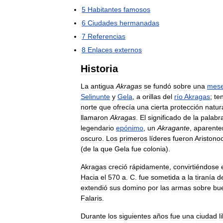
5
Habitantes
famosos
6
Ciudades
hermanadas
7
Referencias
8
Enlaces
externos
Historia
La
antigua
Akragas
se
fundó
sobre
una
mese
Selinunte
y
Gela
,
a
orillas
del
río
Akragas
;
te
norte
que
ofrecía
una
cierta
protección
natur
llamaron
Akragas
.
El
significado
de
la
palabr
legendario
epónimo
,
un
Akragante
,
aparent
oscuro
.
Los
primeros
líderes
fueron
Aristono
(
de
la
que
Gela
fue
colonia
).
Akragas
creció
rápidamente
,
convirtiéndose
Hacia
el
570
a
.
C
.
fue
sometida
a
la
tiranía
d
extendió
sus
domino
por
las
armas
sobre
bu
Falaris
.
Durante
los
siguientes
años
fue
una
ciudad
l