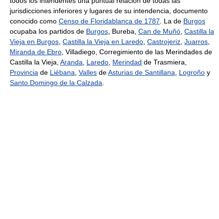
todos los intendentes una puntual relación de todas las
jurisdicciones inferiores y lugares de su intendencia, documento
conocido como
Censo de Floridablanca de 1787
. La de
Burgos
ocupaba los partidos de
Burgos
, Bureba,
Can de Muñó
,
Castilla la
Vieja en Burgos
,
Castilla la Vieja en Laredo
,
Castrojeriz
,
Juarros
,
Miranda de Ebro
, Villadiego, Corregimiento de las Merindades de
Castilla la Vieja,
Aranda
,
Laredo
,
Merindad
de Trasmiera,
Provincia
de
Liébana
,
Valles
de
Asturias de Santillana
,
Logroño
y
Santo Domingo de la Calzada
.