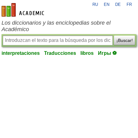
RU
EN
DE
FR
es-academic.com
Los diccionarios y las enciclopedias sobre el
Académico
¡Buscar!
interpretaciones
Traducciones
libros
Игры ⚽