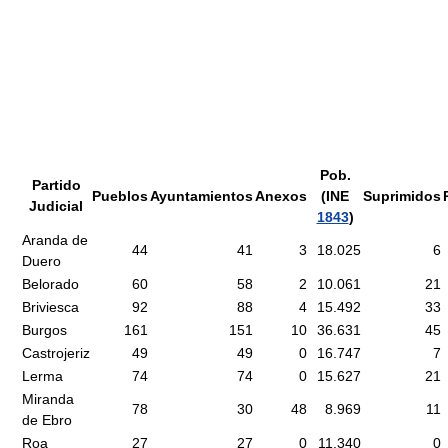
Pob.
Partido
Pueblos
Ayuntamientos
Anexos
(INE
Suprimidos
Judicial
1843
)
Aranda de
44
41
3
18.025
6
Duero
Belorado
60
58
2
10.061
21
Briviesca
92
88
4
15.492
33
Burgos
161
151
10
36.631
45
Castrojeriz
49
49
0
16.747
7
Lerma
74
74
0
15.627
21
Miranda
78
30
48
8.969
11
de Ebro
Roa
27
27
0
11.340
0