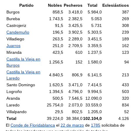
Partido
Nobles
Pecheros
Total
Eclesiásticos
Burgos
858,5
3.418,0
5.984,0
387
Bureba
1.743,5
2.382,5
5.053
269
Castrojeriz
91,5
3.425,5
5.731
308
Candemuño
196,5
3.902,5
5.303,5
239
Villadiego
263,5
2.289,0
3.451,5
189
Juarros
251,0
2.709,5
3.359,5
162
Miranda
423,5
610
1.237,5
123
Castilla la Vieja en
1.256,5
152
1.580,0
94
Burgos
Castilla la Vieja en
4.840,5
806,9
6.141,5
213
Laredo
Santo Domingo
1.620,5
3.471,0
7.414,5
433
Logroño
1.394,5
4.796,0
9.994,5
503
Aranda
500,5
7.546,5
12.090,0
320
Laredo
25.754,0
2.073,0
33.559,0
834
Villalpando
29,5
802,5
1.205,0
52
Total
39.224,0
38.384,0
102.104,0
4.126
El
Conde de Floridablanca
el
22 de marzo
de
1785
solicitaba de