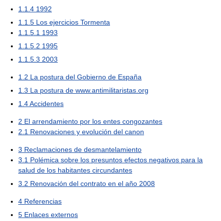
1.1.4
1992
1.1.5
Los ejercicios Tormenta
1.1.5.1
1993
1.1.5.2
1995
1.1.5.3
2003
1.2
La postura del Gobierno de España
1.3
La postura de www.antimilitaristas.org
1.4
Accidentes
2
El arrendamiento por los entes congozantes
2.1
Renovaciones y evolución del canon
3
Reclamaciones de desmantelamiento
3.1
Polémica sobre los presuntos efectos negativos para la
salud de los habitantes circundantes
3.2
Renovación del contrato en el año 2008
4
Referencias
5
Enlaces externos