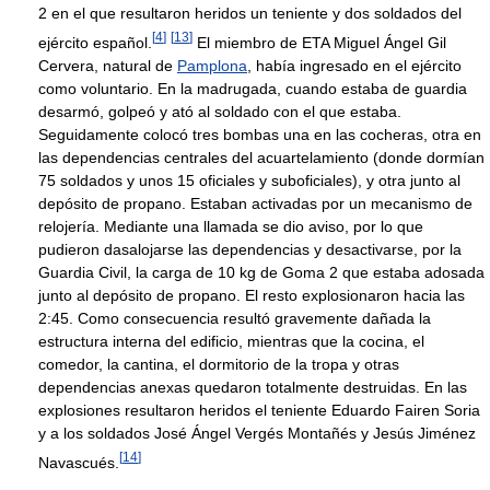
2 en el que resultaron heridos un teniente y dos soldados del
[
4
]
[
13
]
ejército español.
El miembro de ETA Miguel Ángel Gil
Cervera, natural de
Pamplona
, había ingresado en el ejército
como voluntario. En la madrugada, cuando estaba de guardia
desarmó, golpeó y ató al soldado con el que estaba.
Seguidamente colocó tres bombas una en las cocheras, otra en
las dependencias centrales del acuartelamiento (donde dormían
75 soldados y unos 15 oficiales y suboficiales), y otra junto al
depósito de propano. Estaban activadas por un mecanismo de
relojería. Mediante una llamada se dio aviso, por lo que
pudieron dasalojarse las dependencias y desactivarse, por la
Guardia Civil, la carga de 10 kg de Goma 2 que estaba adosada
junto al depósito de propano. El resto explosionaron hacia las
2:45. Como consecuencia resultó gravemente dañada la
estructura interna del edificio, mientras que la cocina, el
comedor, la cantina, el dormitorio de la tropa y otras
dependencias anexas quedaron totalmente destruidas. En las
explosiones resultaron heridos el teniente Eduardo Fairen Soria
y a los soldados José Ángel Vergés Montañés y Jesús Jiménez
[
14
]
Navascués.