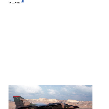
[
4
]
la zona.