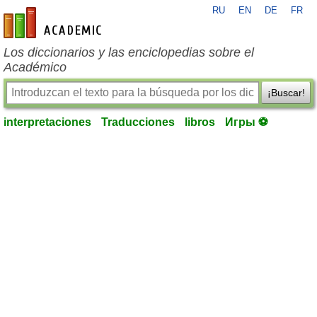
RU
EN
DE
FR
es-academic.com
Los diccionarios y las enciclopedias sobre el
Académico
¡Buscar!
interpretaciones
Traducciones
libros
Игры ⚽