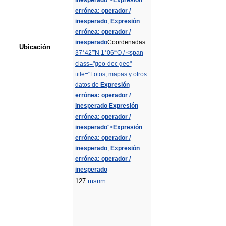
inesperado
">
Expresión
errónea: operador /
inesperado
,
Expresión
errónea: operador /
inesperado
Coordenadas:
Ubicación
37°42′″N
1°06′″O
/
<span
class="geo-dec geo"
title="Fotos, mapas y otros
datos de
Expresión
errónea: operador /
inesperado
Expresión
errónea: operador /
inesperado
">
Expresión
errónea: operador /
inesperado
,
Expresión
errónea: operador /
inesperado
127
msnm