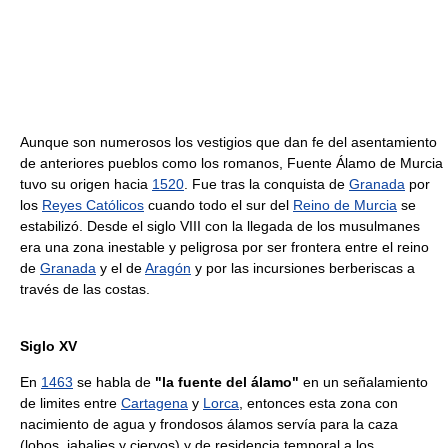
Aunque son numerosos los vestigios que dan fe del asentamiento
de anteriores pueblos como los romanos, Fuente Álamo de Murcia
tuvo su origen hacia
1520
. Fue tras la conquista de
Granada
por
los
Reyes Católicos
cuando todo el sur del
Reino de Murcia
se
estabilizó. Desde el siglo VIII con la llegada de los musulmanes
era una zona inestable y peligrosa por ser frontera entre el reino
de
Granada
y el de
Aragón
y por las incursiones berberiscas a
través de las costas.
Siglo XV
En
1463
se habla de
"la fuente del álamo"
en un señalamiento
de limites entre
Cartagena
y
Lorca
, entonces esta zona con
nacimiento de agua y frondosos álamos servía para la caza
(lobos, jabalies y ciervos) y de residencia temporal a los