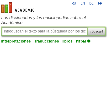
RU
EN
DE
FR
es-academic.com
Los diccionarios y las enciclopedias sobre el
Académico
¡Buscar!
interpretaciones
Traducciones
libros
Игры ⚽