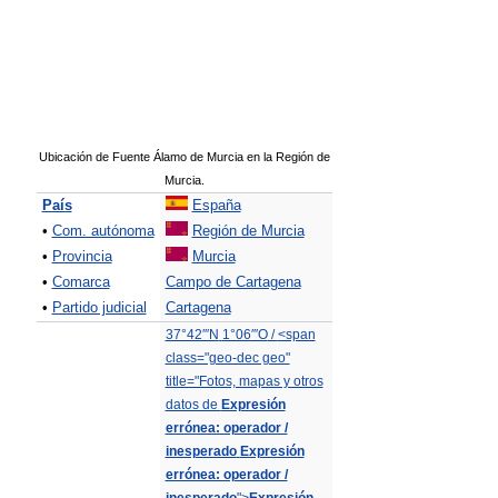
Ubicación de Fuente Álamo de Murcia en la Región de
Murcia.
País
España
•
Com. autónoma
Región de Murcia
•
Provincia
Murcia
•
Comarca
Campo de Cartagena
•
Partido judicial
Cartagena
37°42′″N
1°06′″O
/
<span
class="geo-dec geo"
title="Fotos, mapas y otros
datos de
Expresión
errónea: operador /
inesperado
Expresión
errónea: operador /