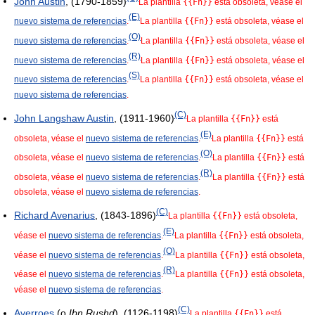
John Austin
, (1790-1859)
La plantilla
{{Fn}}
está obsoleta, véase el
(E)
nuevo sistema de referencias
.
La plantilla
{{Fn}}
está obsoleta, véase el
(O)
nuevo sistema de referencias
.
La plantilla
{{Fn}}
está obsoleta, véase el
(R)
nuevo sistema de referencias
.
La plantilla
{{Fn}}
está obsoleta, véase el
(S)
nuevo sistema de referencias
.
La plantilla
{{Fn}}
está obsoleta, véase el
nuevo sistema de referencias
.
(C)
John Langshaw Austin
, (1911-1960)
La plantilla
{{Fn}}
está
(E)
obsoleta, véase el
nuevo sistema de referencias
.
La plantilla
{{Fn}}
está
(O)
obsoleta, véase el
nuevo sistema de referencias
.
La plantilla
{{Fn}}
está
(R)
obsoleta, véase el
nuevo sistema de referencias
.
La plantilla
{{Fn}}
está
obsoleta, véase el
nuevo sistema de referencias
.
(C)
Richard Avenarius
, (1843-1896)
La plantilla
{{Fn}}
está obsoleta,
(E)
véase el
nuevo sistema de referencias
.
La plantilla
{{Fn}}
está obsoleta,
(O)
véase el
nuevo sistema de referencias
.
La plantilla
{{Fn}}
está obsoleta,
(R)
véase el
nuevo sistema de referencias
.
La plantilla
{{Fn}}
está obsoleta,
véase el
nuevo sistema de referencias
.
(C)
Averroes
(o
Ibn Rushd
), (1126-1198)
La plantilla
{{Fn}}
está