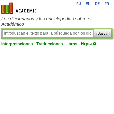
RU
EN
DE
FR
es-academic.com
Los diccionarios y las enciclopedias sobre el
Académico
¡Buscar!
interpretaciones
Traducciones
libros
Игры ⚽