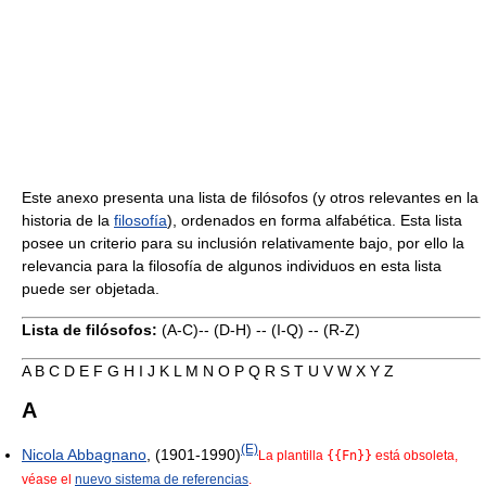
Este anexo presenta una lista de filósofos (y otros relevantes en la
historia de la
filosofía
), ordenados en forma alfabética. Esta lista
posee un criterio para su inclusión relativamente bajo, por ello la
relevancia para la filosofía de algunos individuos en esta lista
puede ser objetada.
Lista de filósofos:
(A-C)-- (D-H) -- (I-Q) -- (R-Z)
A B C D E F G H I J K L M N O P Q R S T U V W X Y Z
A
(E)
Nicola Abbagnano
, (1901-1990)
La plantilla
{{Fn}}
está obsoleta,
véase el
nuevo sistema de referencias
.