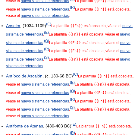
véase el
nuevo sistema de referencias
.
La plantilla
{{Fn}}
está obsoleta,
(R)
véase el
nuevo sistema de referencias
.
La plantilla
{{Fn}}
está obsoleta,
véase el
nuevo sistema de referencias
.
(C)
Anselm
, (1034-1109)
La plantilla
{{Fn}}
está obsoleta, véase el
nuevo
(E)
sistema de referencias
.
La plantilla
{{Fn}}
está obsoleta, véase el
nuevo
(O)
sistema de referencias
.
La plantilla
{{Fn}}
está obsoleta, véase el
nuevo
(R)
sistema de referencias
.
La plantilla
{{Fn}}
está obsoleta, véase el
nuevo
(S)
sistema de referencias
.
La plantilla
{{Fn}}
está obsoleta, véase el
nuevo
sistema de referencias
.
(C)
Antíoco de Ascalón
, (c. 130-68 BC)
La plantilla
{{Fn}}
está obsoleta,
(E)
véase el
nuevo sistema de referencias
.
La plantilla
{{Fn}}
está obsoleta,
(O)
véase el
nuevo sistema de referencias
.
La plantilla
{{Fn}}
está obsoleta,
(R)
véase el
nuevo sistema de referencias
.
La plantilla
{{Fn}}
está obsoleta,
(S)
véase el
nuevo sistema de referencias
.
La plantilla
{{Fn}}
está obsoleta,
véase el
nuevo sistema de referencias
.
(E)
Antifonte de Atenas
, (480-403 BC)
La plantilla
{{Fn}}
está obsoleta,
(R)
véase el
nuevo sistema de referencias
.
La plantilla
{{Fn}}
está obsoleta,