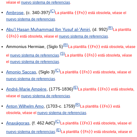
véase el
nuevo sistema de referencias
.
(C)
Ambrose
, (c. 340-397)
La plantilla
{{Fn}}
está obsoleta, véase el
nuevo sistema de referencias
.
(R)
Abu'l Hasan Muhammad Ibn Yusuf al-'Amiri
, (d. 992)
La plantilla
{{Fn}}
está obsoleta, véase el
nuevo sistema de referencias
.
(R)
Ammonius Hermiae, (Siglo 5)
La plantilla
{{Fn}}
está obsoleta, véase
(S)
el
nuevo sistema de referencias
.
La plantilla
{{Fn}}
está obsoleta, véase
el
nuevo sistema de referencias
.
(C)
Amonio Saccas
, (Siglo 3)
La plantilla
{{Fn}}
está obsoleta, véase el
nuevo sistema de referencias
.
(E)
André-Marie Ampère
, (1775-1836)
La plantilla
{{Fn}}
está obsoleta,
véase el
nuevo sistema de referencias
.
(R)
Anton Wilhelm Amo
, (1703-c. 1759)
La plantilla
{{Fn}}
está
obsoleta, véase el
nuevo sistema de referencias
.
(C)
Anaxágoras
, (f. 462 AdC)
La plantilla
{{Fn}}
está obsoleta, véase el
(E)
nuevo sistema de referencias
.
La plantilla
{{Fn}}
está obsoleta, véase el