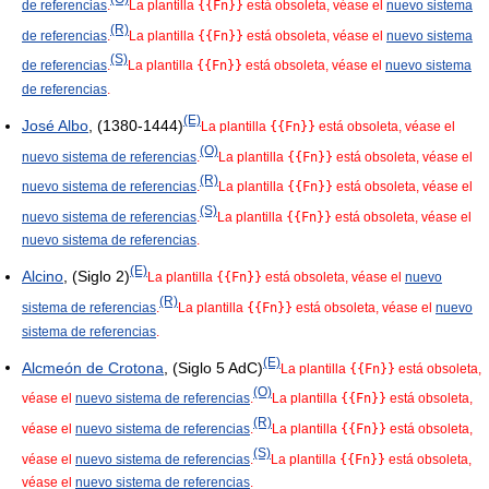
de referencias
.
La plantilla
{{Fn}}
está obsoleta, véase el
nuevo sistema
(R)
de referencias
.
La plantilla
{{Fn}}
está obsoleta, véase el
nuevo sistema
(S)
de referencias
.
La plantilla
{{Fn}}
está obsoleta, véase el
nuevo sistema
de referencias
.
(E)
José Albo
, (1380-1444)
La plantilla
{{Fn}}
está obsoleta, véase el
(O)
nuevo sistema de referencias
.
La plantilla
{{Fn}}
está obsoleta, véase el
(R)
nuevo sistema de referencias
.
La plantilla
{{Fn}}
está obsoleta, véase el
(S)
nuevo sistema de referencias
.
La plantilla
{{Fn}}
está obsoleta, véase el
nuevo sistema de referencias
.
(E)
Alcino
, (Siglo 2)
La plantilla
{{Fn}}
está obsoleta, véase el
nuevo
(R)
sistema de referencias
.
La plantilla
{{Fn}}
está obsoleta, véase el
nuevo
sistema de referencias
.
(E)
Alcmeón de Crotona
, (Siglo 5 AdC)
La plantilla
{{Fn}}
está obsoleta,
(O)
véase el
nuevo sistema de referencias
.
La plantilla
{{Fn}}
está obsoleta,
(R)
véase el
nuevo sistema de referencias
.
La plantilla
{{Fn}}
está obsoleta,
(S)
véase el
nuevo sistema de referencias
.
La plantilla
{{Fn}}
está obsoleta,
véase el
nuevo sistema de referencias
.