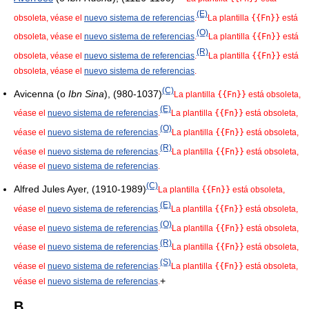
(E)
obsoleta, véase el
nuevo sistema de referencias
.
La plantilla
{{Fn}}
está
(O)
obsoleta, véase el
nuevo sistema de referencias
.
La plantilla
{{Fn}}
está
(R)
obsoleta, véase el
nuevo sistema de referencias
.
La plantilla
{{Fn}}
está
obsoleta, véase el
nuevo sistema de referencias
.
(C)
Avicenna (o
Ibn Sina
), (980-1037)
La plantilla
{{Fn}}
está obsoleta,
(E)
véase el
nuevo sistema de referencias
.
La plantilla
{{Fn}}
está obsoleta,
(O)
véase el
nuevo sistema de referencias
.
La plantilla
{{Fn}}
está obsoleta,
(R)
véase el
nuevo sistema de referencias
.
La plantilla
{{Fn}}
está obsoleta,
véase el
nuevo sistema de referencias
.
(C)
Alfred Jules Ayer, (1910-1989)
La plantilla
{{Fn}}
está obsoleta,
(E)
véase el
nuevo sistema de referencias
.
La plantilla
{{Fn}}
está obsoleta,
(O)
véase el
nuevo sistema de referencias
.
La plantilla
{{Fn}}
está obsoleta,
(R)
véase el
nuevo sistema de referencias
.
La plantilla
{{Fn}}
está obsoleta,
(S)
véase el
nuevo sistema de referencias
.
La plantilla
{{Fn}}
está obsoleta,
+
véase el
nuevo sistema de referencias
.
B