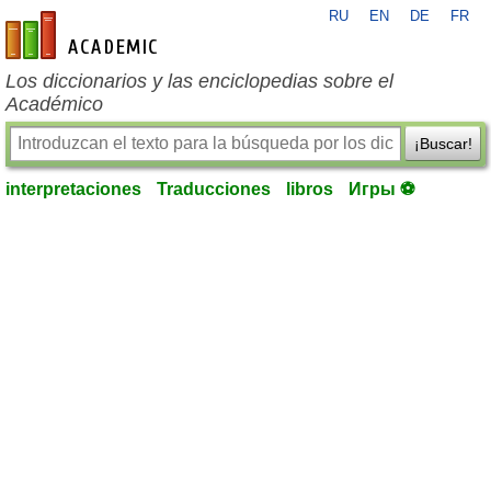
RU
EN
DE
FR
es-academic.com
Los diccionarios y las enciclopedias sobre el
Académico
¡Buscar!
interpretaciones
Traducciones
libros
Игры ⚽