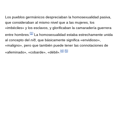
Los pueblos germánicos despreciaban la homosexualidad pasiva,
que consideraban al mismo nivel que a las mujeres, los
«imbéciles» y los esclavos, y glorificaban la camaradería guerrera
[
1
]
entre hombres.
La homosexualidad estaba estrechamente unida
al concepto del
níð
, que básicamente significa «envidioso»,
«maligno», pero que también puede tener las connotaciones de
[
4
]
[
5
]
«afeminado», «cobarde», «débil».