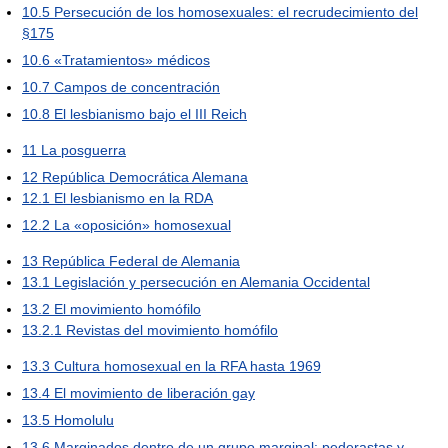
10.5
Persecución de los homosexuales: el recrudecimiento del
§175
10.6
«Tratamientos» médicos
10.7
Campos de concentración
10.8
El lesbianismo bajo el III Reich
11
La posguerra
12
República Democrática Alemana
12.1
El lesbianismo en la RDA
12.2
La «oposición» homosexual
13
República Federal de Alemania
13.1
Legislación y persecución en Alemania Occidental
13.2
El movimiento homófilo
13.2.1
Revistas del movimiento homófilo
13.3
Cultura homosexual en la RFA hasta 1969
13.4
El movimiento de liberación gay
13.5
Homolulu
13.6
Marginados dentro de un grupo marginal: pederastas y