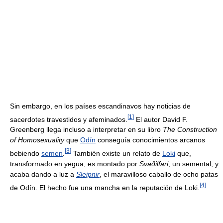
Sin embargo, en los países escandinavos hay noticias de
[
1
]
sacerdotes travestidos y afeminados.
El autor David F.
Greenberg llega incluso a interpretar en su libro
The Construction
of Homosexuality
que
Odín
conseguía conocimientos arcanos
[
3
]
bebiendo
semen
.
También existe un relato de
Loki
que,
transformado en yegua, es montado por
Svaðilfari
, un semental, y
acaba dando a luz a
Sleipnir
, el maravilloso caballo de ocho patas
[
4
]
de Odín. El hecho fue una mancha en la reputación de Loki.