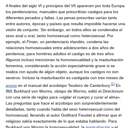
A finales del siglo VI y principios del VII aparecen por toda Europa
los penitenciarios, manuales que prescribían castigos para los
diferentes pecados y faltas. Las penas prescritas varían tanto
entre autores, épocas y países que resulta imposible hacerse una
visión de conjunto. Sin embargo, en todos ellos se condenaba el
sexo anal u oral, tanto homosexual como heterosexual. Por
ejemplo, el
Finian
, un penitenciario irlandés, condena las
relaciones homosexuales entre adolescentes a dos años de
penitencia; para hombres adultos el castigo es de tres años.
Algunos incluso mencionan la homosexualidad y la masturbación
femenina, considerando la acción especialmente grave si se
realiza con ayuda de algún objeto, aunque los castigos no son
severos. Incluso la masturbación es castigada con tres meses de
[
1
]
ayuno
en el manual del arzobispo Teodoro de Canterbury.
En
965 Burkhard von Worms, obispo de Worms, editó el
Directorium
con una serie de reglas para «
vigilar el cuerpo y curar el alma
».
Las preguntas que hace el arzobispo son sorprendentemente
detalladas, tanto cuando habla del sexo heterosexual como del
homosexual, llevando al autor Gotthard Feustel a afirmar que el
religioso sabía exactamente de lo que estaba hablando. Para
Brukhard von Worms la homosexualidad, la
masturbación
y el