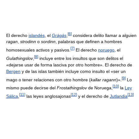
[
6
]
El derecho
islandés
, el
Grágás
,
considera delito llamar a alguien
ragan
,
strodinn
o
sordinn
, palabras que definen a hombres
[
7
]
homosexuales activos y pasivos.
El derecho
noruego
, el
[
8
]
Gulathingslov
,
incluye entre los insultos que son delitos el
«dejarse usar de forma lasciva por otro hombre». El derecho de
Bergen
y de las islas también incluye como insulto el «ser un
[
9
]
mago o tener relaciones con otro hombre (
kallar ragann
)».
Lo
[
10
]
mismo puede decirse del
Frostathingslov
de Noruega,
la
Ley
[
11
]
[
12
]
[
13
]
Sálica
,
las leyes anglosajonas
y el derecho de
Jutlandia