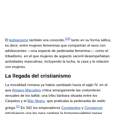
[
14
]
El
lesbianismo
también era conocido,
tanto en su forma sáfica,
es decir, entre mujeres femeninas que compartían el sexo con
adolescentes —una especie de pederastia femenina—, como el
tribadismo, en el que mujeres de aspecto varonil desempeñaban
actividades masculinas, incluyendo la lucha, la caza y la relación
con mujeres.
La llegada del cristianismo
La moralidad romana ya había cambiado hacia el siglo IV, en el
que
Amiano Marcelino
critica amargamente las costumbres
sexuales de los taifali, una tribu bárbara situada entre los
Cárpatos y el
Mar Negro
, que praticaba la pederastia de estilo
[
1
]
griego.
En 342 los emperadores
Constantino
y
Constancio
introdujeron una ley para castigar la homosexualidad pasiva,