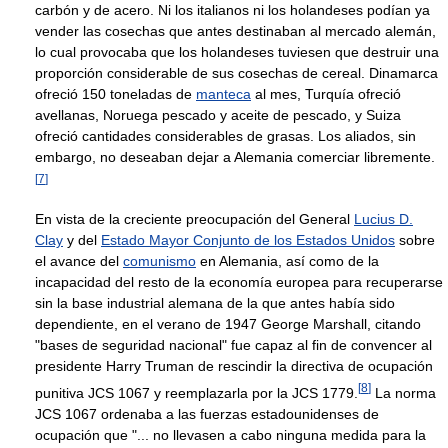
carbón y de acero. Ni los italianos ni los holandeses podían ya
vender las cosechas que antes destinaban al mercado alemán,
lo cual provocaba que los holandeses tuviesen que destruir una
proporción considerable de sus cosechas de cereal. Dinamarca
ofreció 150 toneladas de
manteca
al mes, Turquía ofreció
avellanas, Noruega pescado y aceite de pescado, y Suiza
ofreció cantidades considerables de grasas. Los aliados, sin
embargo, no deseaban dejar a Alemania comerciar libremente.
[
7
]
En vista de la creciente preocupación del General
Lucius D.
Clay
y del
Estado Mayor Conjunto de los Estados Unidos
sobre
el avance del
comunismo
en Alemania, así como de la
incapacidad del resto de la economía europea para recuperarse
sin la base industrial alemana de la que antes había sido
dependiente, en el verano de 1947 George Marshall, citando
"bases de seguridad nacional" fue capaz al fin de convencer al
presidente Harry Truman de rescindir la directiva de ocupación
[
8
]
punitiva JCS 1067 y reemplazarla por la JCS 1779.
La norma
JCS 1067 ordenaba a las fuerzas estadounidenses de
ocupación que "... no llevasen a cabo ninguna medida para la