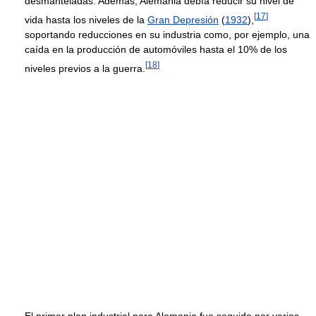
desmanteladas. Además, Alemania debía reducir su nivel de
[
17
]
vida hasta los niveles de la
Gran Depresión
(
1932
),
soportando reducciones en su industria como, por ejemplo, una
caída en la producción de automóviles hasta el 10% de los
[
18
]
niveles previos a la guerra.
El primer plan industrial para Alemania fue seguido por varios