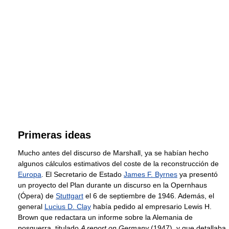
Primeras ideas
Mucho antes del discurso de Marshall, ya se habían hecho
algunos cálculos estimativos del coste de la reconstrucción de
Europa
. El Secretario de Estado
James F. Byrnes
ya presentó
un proyecto del Plan durante un discurso en la Opernhaus
(Ópera) de
Stuttgart
el 6 de septiembre de 1946. Además, el
general
Lucius D. Clay
había pedido al empresario Lewis H.
Brown que redactara un informe sobre la Alemania de
posguerra, titulado
A report on Germany
(1947), y que detallaba