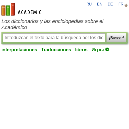
RU
EN
DE
FR
es-academic.com
Los diccionarios y las enciclopedias sobre el
Académico
¡Buscar!
interpretaciones
Traducciones
libros
Игры ⚽