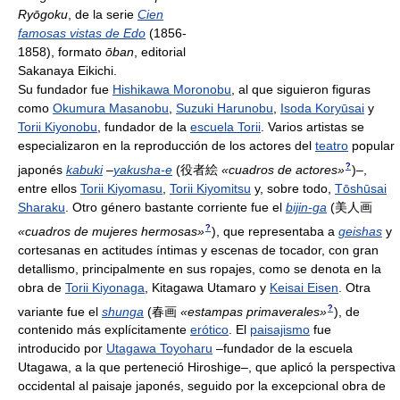
Ryōgoku
, de la serie
Cien
famosas vistas de Edo
(1856-
1858), formato
ōban
, editorial
Sakanaya Eikichi.
Su fundador fue
Hishikawa Moronobu
, al que siguieron figuras
como
Okumura Masanobu
,
Suzuki Harunobu
,
Isoda Koryūsai
y
Torii Kiyonobu
, fundador de la
escuela Torii
. Varios artistas se
especializaron en la reproducción de los actores del
teatro
popular
?
japonés
kabuki
–
yakusha-e
(
役者絵
«cuadros de actores»
)
–,
entre ellos
Torii Kiyomasu
,
Torii Kiyomitsu
y, sobre todo,
Tōshūsai
Sharaku
. Otro género bastante corriente fue el
bijin-ga
(
美人画
?
«cuadros de mujeres hermosas»
)
, que representaba a
geishas
y
cortesanas en actitudes íntimas y escenas de tocador, con gran
detallismo, principalmente en sus ropajes, como se denota en la
obra de
Torii Kiyonaga
, Kitagawa Utamaro y
Keisai Eisen
. Otra
?
variante fue el
shunga
(
春画
«estampas primaverales»
)
, de
contenido más explícitamente
erótico
. El
paisajismo
fue
introducido por
Utagawa Toyoharu
–fundador de la escuela
Utagawa, a la que perteneció Hiroshige–, que aplicó la perspectiva
occidental al paisaje japonés, seguido por la excepcional obra de