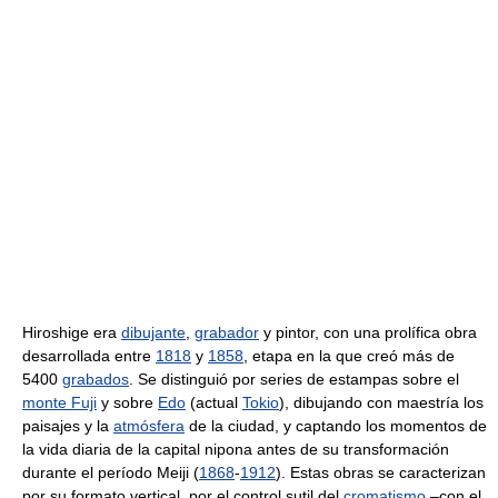
Hiroshige era
dibujante
,
grabador
y pintor, con una prolífica obra
desarrollada entre
1818
y
1858
, etapa en la que creó más de
5400
grabados
. Se distinguió por series de estampas sobre el
monte Fuji
y sobre
Edo
(actual
Tokio
), dibujando con maestría los
paisajes y la
atmósfera
de la ciudad, y captando los momentos de
la vida diaria de la capital nipona antes de su transformación
durante el período Meiji (
1868
-
1912
). Estas obras se caracterizan
por su formato vertical, por el control sutil del
cromatismo
–con el