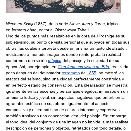
Nieve en Kisoji
(1857), de la serie
Nieve, luna y flores
, tríptico
en formato
ōban
, editorial Okazawaya Taheiji.
Uno de los puntos más resaltables en la obra de Hiroshige es su
subjetivismo, su punto de vista personal que subyace en todas sus
obras, las cuales interpreta desde un prisma un tanto idealizador,
mostrando a menudo imágenes donde reinterpreta la realidad
conforme a una visión
utópica
del paisaje y la sociedad de su
época. Así, por ejemplo, en
Cien famosas vistas de Edo
, realizada
poco después del devastador
terremoto
de
1855
, no mostró los
efectos del seísmo, sino una ciudad perfectamente construida y
en perfecto estado de conservación. Esta idealización se muestra
igualmente en las escenas y personajes elegidos, inmersos en un
ambiente lúdico y jovial, sin aspectos negativos que enturbien la
agradable estética de sus obras. Igualmente, el aspecto
compositivo y el cromatismo de colores intensos y expresivos
también traslucen una concepción ideal del paisaje. Sin embargo,
el tono ideal del conjunto de una imagen no impide la más realista
descripción de personas y objetos, retratados con todo detalle, o