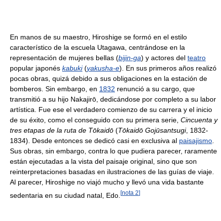
En manos de su maestro, Hiroshige se formó en el estilo
característico de la escuela Utagawa, centrándose en la
representación de mujeres bellas (
bijin-ga
) y actores del
teatro
popular japonés
kabuki
(
yakusha-e
). En sus primeros años realizó
pocas obras, quizá debido a sus obligaciones en la estación de
bomberos. Sin embargo, en
1832
renunció a su cargo, que
transmitió a su hijo Nakajirō, dedicándose por completo a su labor
artística. Fue ese el verdadero comienzo de su carrera y el inicio
de su éxito, como el conseguido con su primera serie,
Cincuenta y
tres etapas de la ruta de Tōkaidō
(
Tōkaidō Gojūsantsugi
, 1832-
1834). Desde entonces se dedicó casi en exclusiva al
paisajismo
.
Sus obras, sin embargo, contra lo que pudiera parecer, raramente
están ejecutadas a la vista del paisaje original, sino que son
reinterpretaciones basadas en ilustraciones de las guías de viaje.
Al parecer, Hiroshige no viajó mucho y llevó una vida bastante
[
nota 2
]
sedentaria en su ciudad natal, Edo.