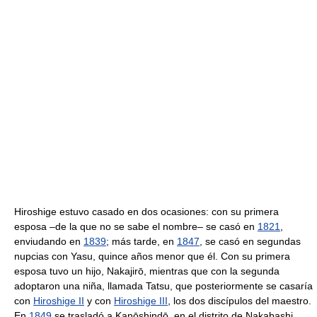
Hiroshige estuvo casado en dos ocasiones: con su primera
esposa –de la que no se sabe el nombre– se casó en
1821
,
enviudando en
1839
; más tarde, en
1847
, se casó en segundas
nupcias con Yasu, quince años menor que él. Con su primera
esposa tuvo un hijo, Nakajirō, mientras que con la segunda
adoptaron una niña, llamada Tatsu, que posteriormente se casaría
con
Hiroshige II
y con
Hiroshige III
, los dos discípulos del maestro.
En
1849
se trasladó a Kanōshindō, en el distrito de Nakabashi,