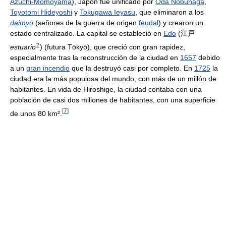
Azuchi-Momoyama
), Japón fue unificado por
Oda Nobunaga
,
Toyotomi Hideyoshi
y
Tokugawa Ieyasu
, que eliminaron a los
daimyō
(señores de la guerra de origen
feudal
) y crearon un
estado centralizado. La capital se estableció en
Edo
(
江戸
?
estuario
)
(futura Tōkyō), que creció con gran rapidez,
especialmente tras la reconstrucción de la ciudad en
1657
debido
a un
gran incendio
que la destruyó casi por completo. En
1725
la
ciudad era la más populosa del mundo, con más de un millón de
habitantes. En vida de Hiroshige, la ciudad contaba con una
población de casi dos millones de habitantes, con una superficie
[
7
]
de unos 80 km².