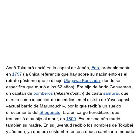
Andō Tokutarō nació en la capital de Japón,
Edo
, probablemente
en
1797
(la única referencia que hay sobre su nacimiento es el
retrato póstumo que le dibujó
Utagawa Kunisada
, donde se
especifica que murió a los 62 años). Era hijo de Andō Genuemon,
un capitán de
bomberos
(
hikeshi dōshin
) de casta
samurái
, que
ejercía como inspector de incendios en el distrito de Yayosugashi
–actual barrio de Marunouchi–, por lo que recibía un sueldo
directamente del
Shogunato
. Era un cargo hereditario, que
transmitió a su hijo al morir, en
1809
. Ese mismo año murió
también su madre. En su juventud recibió los nombres de Tokubei
y Jūemon, ya que era costumbre en esa época cambiar a menudo