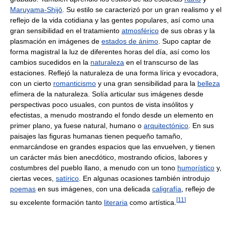
Maruyama-Shijō
. Su estilo se caracterizó por un gran realismo y el
reflejo de la vida cotidiana y las gentes populares, así como una
gran sensibilidad en el tratamiento
atmosférico
de sus obras y la
plasmación en imágenes de
estados de ánimo
. Supo captar de
forma magistral la luz de diferentes horas del día, así como los
cambios sucedidos en la
naturaleza
en el transcurso de las
estaciones. Reflejó la naturaleza de una forma lírica y evocadora,
con un cierto
romanticismo
y una gran sensibilidad para la
belleza
efímera de la naturaleza. Solía articular sus imágenes desde
perspectivas poco usuales, con puntos de vista insólitos y
efectistas, a menudo mostrando el fondo desde un elemento en
primer plano, ya fuese natural, humano o
arquitectónico
. En sus
paisajes las figuras humanas tienen pequeño tamaño,
enmarcándose en grandes espacios que las envuelven, y tienen
un carácter más bien anecdótico, mostrando oficios, labores y
costumbres del pueblo llano, a menudo con un tono
humorístico
y,
ciertas veces,
satírico
. En algunas ocasiones también introdujo
poemas
en sus imágenes, con una delicada
caligrafía
, reflejo de
[
11
]
su excelente formación tanto
literaria
como artística.