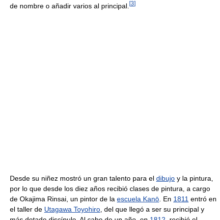
[
3
]
de nombre o añadir varios al principal.
Desde su niñez mostró un gran talento para el
dibujo
y la pintura,
por lo que desde los diez años recibió clases de pintura, a cargo
de Okajima Rinsai, un pintor de la
escuela Kanō
. En
1811
entró en
el taller de
Utagawa Toyohiro
, del que llegó a ser su principal y
más dotado discípulo. Al cabo de un año, en
1812
, recibió el