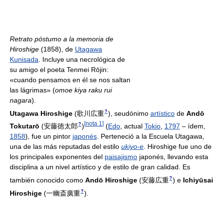
Retrato póstumo a la memoria de
Hiroshige
(1858), de
Utagawa
Kunisada
. Incluye una necrológica de
su amigo el poeta Tenmei Rōjin:
«cuando pensamos en él se nos saltan
las lágrimas» (
omoe kiya raku rui
nagara
).
?
Utagawa Hiroshige
(
歌川広重
)
, seudónimo
artístico
de
Andō
[
nota 1
]
?
Tokutarō
(
安藤徳太郎
)
(
Edo
, actual
Tokio
,
1797
– ídem,
1858
), fue un pintor
japonés
. Perteneció a la Escuela Utagawa,
una de las más reputadas del estilo
ukiyo-e
. Hiroshige fue uno de
los principales exponentes del
paisajismo
japonés, llevando esta
disciplina a un nivel artístico y de estilo de gran calidad. Es
?
también conocido como
Andō Hiroshige
(
安藤広重
)
e
Ichiyūsai
?
Hiroshige
(
一幽斎廣重
)
.