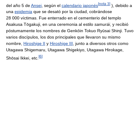
[
nota 3
]
del año 5 de
Ansei
, según el
calendario japonés
), debido a
una
epidemia
que se desató por la ciudad, cobrándose
28 000 víctimas. Fue enterrado en el cementerio del templo
Asakusa Tōgakuji, en una ceremonia al estilo
samurái
, y recibió
póstumamente los nombres de Genkōin Tokuo Ryūsai Shinji. Tuvo
varios discípulos, los dos principales que llevaron su mismo
nombre,
Hiroshige II
y
Hiroshige III
, junto a diversos otros como
Utagawa Shigemaru, Utagawa Shigekiyo, Utagawa Hirokage,
[
6
]
Shōsai Ikkei, etc.