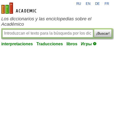
RU
EN
DE
FR
es-academic.com
Los diccionarios y las enciclopedias sobre el
Académico
¡Buscar!
interpretaciones
Traducciones
libros
Игры ⚽