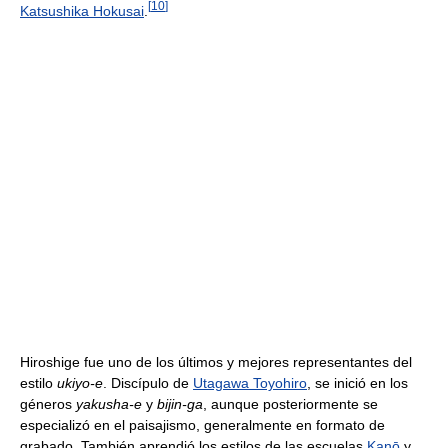
[
10
]
Katsushika Hokusai
.
Hiroshige fue uno de los últimos y mejores representantes del
estilo
ukiyo-e
. Discípulo de
Utagawa Toyohiro
, se inició en los
géneros
yakusha-e
y
bijin-ga
, aunque posteriormente se
especializó en el paisajismo, generalmente en formato de
grabado. También aprendió los estilos de las escuelas
Kanō
y