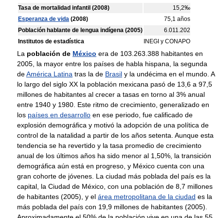
Tasa de mortalidad infantil (2008)
15,2‰
Esperanza de vida
(2008)
75,1 años
Población hablante de lengua indígena (2005)
6.011.202
Institutos de estadística
INEGI y CONAPO
La
población de
México
era de 103.263.388 habitantes en
2005, la mayor entre los países de habla hispana, la segunda
de
América Latina
tras la de
Brasil
y la undécima en el mundo. A
lo largo del siglo XX la población mexicana pasó de 13,6 a 97,5
millones de habitantes al crecer a tasas en torno al 3% anual
entre 1940 y 1980. Este ritmo de crecimiento, generalizado en
los
países en desarrollo
en ese periodo, fue calificado de
explosión demográfica y motivó la adopción de una política de
control de la natalidad a partir de los años setenta. Aunque esta
tendencia se ha revertido y la tasa promedio de crecimiento
anual de los últimos años ha sido menor al 1,50%, la transición
demográfica aún está en progreso, y México cuenta con una
gran cohorte de jóvenes. La ciudad más poblada del país es la
capital, la Ciudad de México, con una población de 8,7 millones
de habitantes (2005), y el
área metropolitana de la ciudad
es la
más poblada del país con 19,9 millones de habitantes (2005).
Aproximadamente el 50% de la población vive en una de las 55