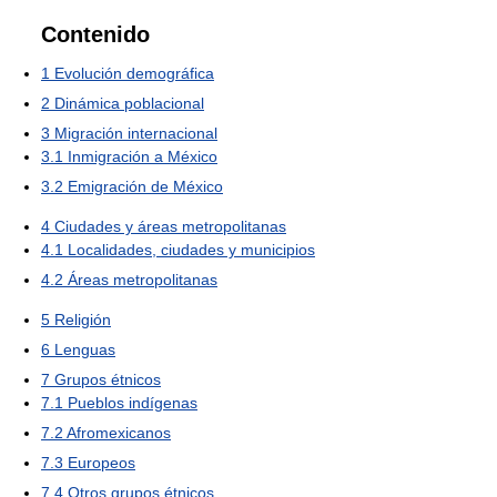
Contenido
1
Evolución demográfica
2
Dinámica poblacional
3
Migración internacional
3.1
Inmigración a México
3.2
Emigración de México
4
Ciudades y áreas metropolitanas
4.1
Localidades, ciudades y municipios
4.2
Áreas metropolitanas
5
Religión
6
Lenguas
7
Grupos étnicos
7.1
Pueblos indígenas
7.2
Afromexicanos
7.3
Europeos
7.4
Otros grupos étnicos