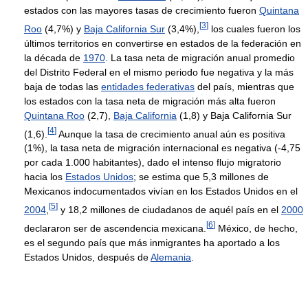
estados con las mayores tasas de crecimiento fueron
Quintana
[
3
]
Roo
(4,7%) y
Baja California Sur
(3,4%),
los cuales fueron los
últimos territorios en convertirse en estados de la federación en
la década de
1970
. La tasa neta de migración anual promedio
del Distrito Federal en el mismo periodo fue negativa y la más
baja de todas las
entidades federativas
del país, mientras que
los estados con la tasa neta de migración más alta fueron
Quintana Roo
(2,7),
Baja California
(1,8) y Baja California Sur
[
4
]
(1,6).
Aunque la tasa de crecimiento anual aún es positiva
(1%), la tasa neta de migración internacional es negativa (-4,75
por cada 1.000 habitantes), dado el intenso flujo migratorio
hacia los
Estados Unidos
; se estima que 5,3 millones de
Mexicanos indocumentados vivían en los Estados Unidos en el
[
5
]
2004
,
y 18,2 millones de ciudadanos de aquél país en el
2000
[
6
]
declararon ser de ascendencia mexicana.
México, de hecho,
es el segundo país que más inmigrantes ha aportado a los
Estados Unidos, después de
Alemania
.