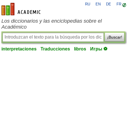
RU
EN
DE
FR
es-academic.com
Los diccionarios y las enciclopedias sobre el
Académico
¡Buscar!
interpretaciones
Traducciones
libros
Игры ⚽