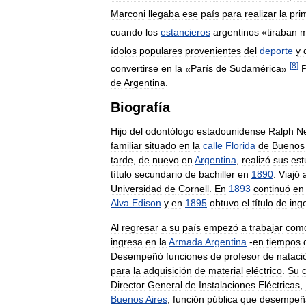
Marconi
llegaba
ese
país
para
realizar
la
pri
cuando
los
estancieros
argentinos
«
tiraban
m
ídolos
populares
provenientes
del
deporte
y
[
8
]
convertirse
en
la
«
París
de
Sudamérica
».
de
Argentina
.
Biografía
Hijo
del
odontólogo
estadounidense
Ralph
N
familiar
situado
en
la
calle
Florida
de
Buenos
tarde
,
de
nuevo
en
Argentina
,
realizó
sus
est
título
secundario
de
bachiller
en
1890
.
Viajó
Universidad
de
Cornell
.
En
1893
continuó
en
Alva
Edison
y
en
1895
obtuvo
el
título
de
ing
Al
regresar
a
su
país
empezó
a
trabajar
com
ingresa
en
la
Armada
Argentina
-
en
tiempos
Desempeñó
funciones
de
profesor
de
nataci
para
la
adquisición
de
material
eléctrico
.
Su
Director
General
de
Instalaciones
Eléctricas
,
Buenos
Aires
,
función
pública
que
desempeñ