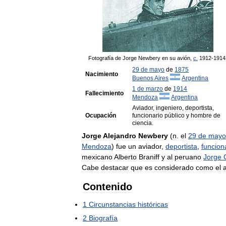
Fotografía
de
Jorge
Newbery
en
su
avión
,
c
.
1912
-
1914
29
de
mayo
de
1875
Nacimiento
Buenos
Aires
Argentina
1
de
marzo
de
1914
Fallecimiento
Mendoza
Argentina
Aviador
,
ingeniero
,
deportista
,
Ocupación
funcionario
público
y
hombre
de
ciencia
.
Jorge
Alejandro
Newbery
(
n
.
el
29
de
mayo
Mendoza
)
fue
un
aviador
,
deportista
,
funcion
mexicano
Alberto
Braniff
y
al
peruano
Jorge
Cabe
destacar
que
es
considerado
como
el
a
Contenido
1
Circunstancias
históricas
2
Biografía