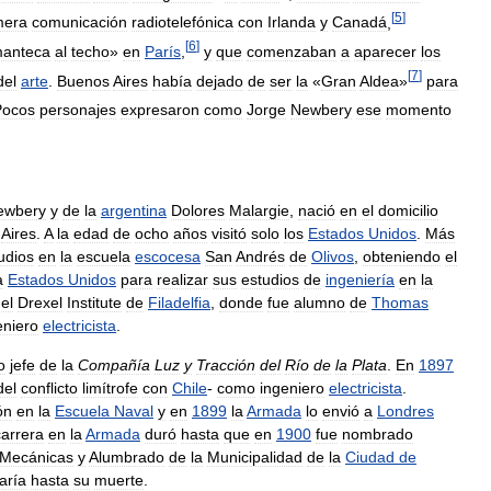
[
5
]
mera
comunicación
radiotelefónica
con
Irlanda
y
Canadá
,
[
6
]
anteca
al
techo
»
en
París
,
y
que
comenzaban
a
aparecer
los
[
7
]
del
arte
.
Buenos
Aires
había
dejado
de
ser
la
«
Gran
Aldea
»
para
Pocos
personajes
expresaron
como
Jorge
Newbery
ese
momento
ewbery
y
de
la
argentina
Dolores
Malargie
,
nació
en
el
domicilio
Aires
.
A
la
edad
de
ocho
años
visitó
solo
los
Estados
Unidos
.
Más
udios
en
la
escuela
escocesa
San
Andrés
de
Olivos
,
obteniendo
el
a
Estados
Unidos
para
realizar
sus
estudios
de
ingeniería
en
la
el
Drexel
Institute
de
Filadelfia
,
donde
fue
alumno
de
Thomas
eniero
electricista
.
o
jefe
de
la
Compañía
Luz
y
Tracción
del
Río
de
la
Plata
.
En
1897
del
conflicto
limítrofe
con
Chile
-
como
ingeniero
electricista
.
ón
en
la
Escuela
Naval
y
en
1899
la
Armada
lo
envió
a
Londres
carrera
en
la
Armada
duró
hasta
que
en
1900
fue
nombrado
Mecánicas
y
Alumbrado
de
la
Municipalidad
de
la
Ciudad
de
aría
hasta
su
muerte
.