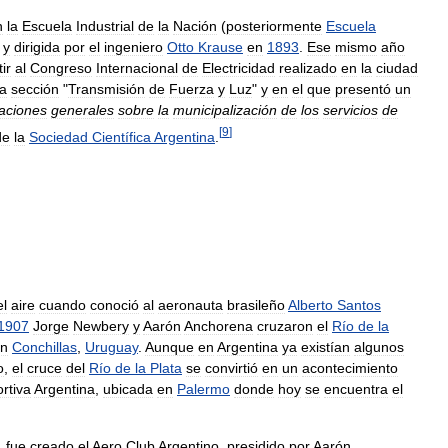
n
la
Escuela
Industrial
de
la
Nación
(
posteriormente
Escuela
y
dirigida
por
el
ingeniero
Otto
Krause
en
1893
.
Ese
mismo
año
tir
al
Congreso
Internacional
de
Electricidad
realizado
en
la
ciudad
la
sección
"
Transmisión
de
Fuerza
y
Luz
"
y
en
el
que
presentó
un
aciones
generales
sobre
la
municipalización
de
los
servicios
de
[
9
]
de
la
Sociedad
Científica
Argentina
.
el
aire
cuando
conoció
al
aeronauta
brasileño
Alberto
Santos
1907
Jorge
Newbery
y
Aarón
Anchorena
cruzaron
el
Río
de
la
n
Conchillas
,
Uruguay
.
Aunque
en
Argentina
ya
existían
algunos
o
,
el
cruce
del
Río
de
la
Plata
se
convirtió
en
un
acontecimiento
rtiva
Argentina
,
ubicada
en
Palermo
donde
hoy
se
encuentra
el
,
fue
creado
el
Aero
Club
Argentino
,
presidido
por
Aarón