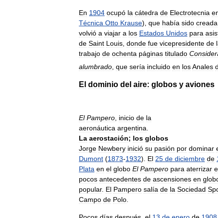
En
1904
ocupó
la
cátedra
de
Electrotecnia
e
Técnica
Otto
Krause
),
que
había
sido
creada
volvió
a
viajar
a
los
Estados
Unidos
para
asis
de
Saint
Louis
,
donde
fue
vicepresidente
de
trabajo
de
ochenta
páginas
titulado
Consider
alumbrado
,
que
sería
incluido
en
los
Anales
El
dominio
del
aire:
globos
y
aviones
El
Pampero
,
inicio
de
la
aeronáutica
argentina
.
La
aerostación
;
los
globos
Jorge
Newbery
inició
su
pasión
por
dominar
Dumont
(
1873
-
1932
).
El
25
de
diciembre
de
Plata
en
el
globo
El
Pampero
para
aterrizar
e
pocos
antecedentes
de
ascensiones
en
glob
popular
.
El
Pampero
salía
de
la
Sociedad
Spo
Campo
de
Polo
.
Pocos
días
después
,
el
13
de
enero
de
1908