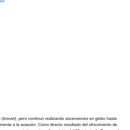
10
]
o
(
brevet
),
pero
continuó
realizando
ascensiones
en
globo
hasta
amente
a
la
aviación
.
Como
directo
resultado
del
ofrecimiento
de