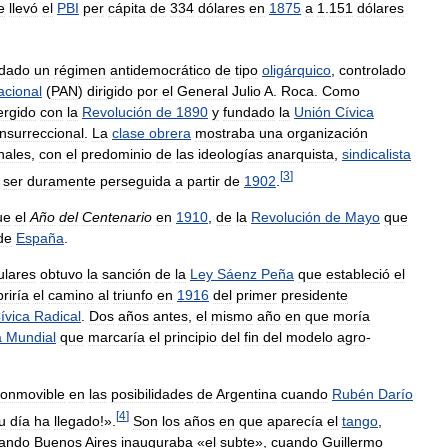
e
llevó
el
PBI
per
cápita
de
334
dólares
en
1875
a
1
.
151
dólares
idado
un
régimen
antidemocrático
de
tipo
oligárquico
,
controlado
acional
(
PAN
)
dirigido
por
el
General
Julio
A
.
Roca
.
Como
rgido
con
la
Revolución
de
1890
y
fundado
la
Unión
Cívica
insurreccional
.
La
clase
obrera
mostraba
una
organización
nales
,
con
el
predominio
de
las
ideologías
anarquista
,
sindicalista
[
3
]
ser
duramente
perseguida
a
partir
de
1902
.
ue
el
Año
del
Centenario
en
1910
,
de
la
Revolución
de
Mayo
que
de
España
.
ulares
obtuvo
la
sanción
de
la
Ley
Sáenz
Peña
que
estableció
el
riría
el
camino
al
triunfo
en
1916
del
primer
presidente
ívica
Radical
.
Dos
años
antes
,
el
mismo
año
en
que
moría
a
Mundial
que
marcaría
el
principio
del
fin
del
modelo
agro
-
conmovible
en
las
posibilidades
de
Argentina
cuando
Rubén
Darío
[
4
]
u
día
ha
llegado
!».
Son
los
años
en
que
aparecía
el
tango
,
ando
Buenos
Aires
inauguraba
«
el
subte
»,
cuando
Guillermo