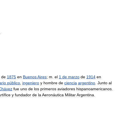
.
de
1875
en
Buenos
Aires
;
m
.
el
1
de
marzo
de
1914
en
ario
público
,
ingeniero
y
hombre
de
ciencia
argentino
.
Junto
al
Chávez
fue
uno
de
los
primeros
aviadores
hispanoamericanos
.
rtífice
y
fundador
de
la
Aeronáutica
Militar
Argentina
.