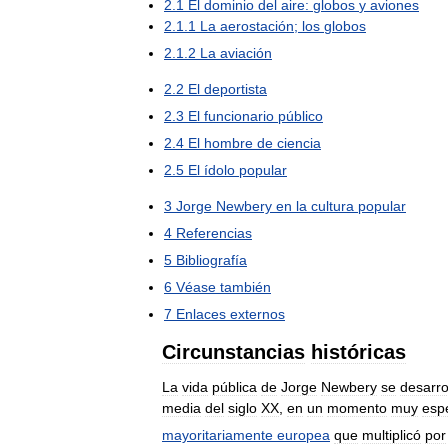
2
.
1
El
dominio
del
aire:
globos
y
aviones
2
.
1
.
1
La
aerostación
;
los
globos
2
.
1
.
2
La
aviación
2
.
2
El
deportista
2
.
3
El
funcionario
público
2
.
4
El
hombre
de
ciencia
2
.
5
El
ídolo
popular
3
Jorge
Newbery
en
la
cultura
popular
4
Referencias
5
Bibliografía
6
Véase
también
7
Enlaces
externos
Circunstancias
históricas
La
vida
pública
de
Jorge
Newbery
se
desarro
media
del
siglo
XX
,
en
un
momento
muy
espe
mayoritariamente
europea
que
multiplicó
por