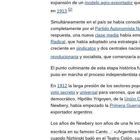
expansión
de
un
modelo
agro
-
exportador
qu
[
2
]
en
1913
.
Simultáneamente
en
el
país
se
había
consol
completamente
por
el
Partido
Autonomista
N
respuesta
,
una
nueva
clase
media
había
eme
Radical
,
que
había
adoptado
una
estrategia
creciente
en
sindicatos
y
dos
centrales
nacio
revolucionaria
y
socialista
,
que
comenzaría
a
El
punto
culminante
de
esta
etapa
histórica
f
puso
en
marcha
el
proceso
independentista
En
1912
la
larga
presión
de
los
sectores
pop
voto
secreto
y
universal
para
varones
,
que
ab
democrático
,
Hipólito
Yrigoyen
,
de
la
Unión
C
Newbery
,
había
empezado
la
Primera
Guerr
exportador
argentino
.
Los
años
de
Newbery
son
años
de
una
fe
in
escribía
en
su
famoso
Canto
...
:
«¡
Argentina
t
cuando
Nizhinski
bailó
en
el
Teatro
Colón
,
cu