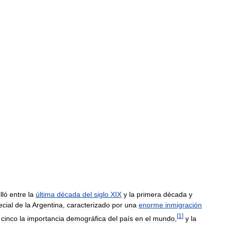
lló
entre
la
última
década
del
siglo
XIX
y
la
primera
década
y
cial
de
la
Argentina
,
caracterizado
por
una
enorme
inmigración
[
1
]
cinco
la
importancia
demográfica
del
país
en
el
mundo
,
y
la