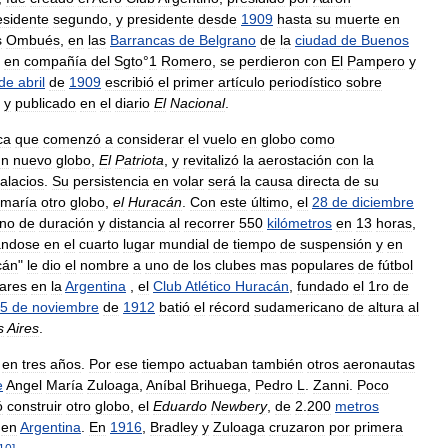
esidente
segundo
,
y
presidente
desde
1909
hasta
su
muerte
en
s
Ombués
,
en
las
Barrancas
de
Belgrano
de
la
ciudad
de
Buenos
,
en
compañía
del
Sgto
°
1
Romero
,
se
perdieron
con
El
Pampero
y
de
abril
de
1909
escribió
el
primer
artículo
periodístico
sobre
y
publicado
en
el
diario
El
Nacional
.
ca
que
comenzó
a
considerar
el
vuelo
en
globo
como
un
nuevo
globo
,
El
Patriota
,
y
revitalizó
la
aerostación
con
la
alacios
.
Su
persistencia
en
volar
será
la
causa
directa
de
su
maría
otro
globo
,
el
Huracán
.
Con
este
último
,
el
28
de
diciembre
no
de
duración
y
distancia
al
recorrer
550
kilómetros
en
13
horas
,
ándose
en
el
cuarto
lugar
mundial
de
tiempo
de
suspensión
y
en
cán
"
le
dio
el
nombre
a
uno
de
los
clubes
mas
populares
de
fútbol
ares
en
la
Argentina
,
el
Club
Atlético
Huracán
,
fundado
el
1ro
de
5
de
noviembre
de
1912
batió
el
récord
sudamericano
de
altura
al
s
Aires
.
en
tres
años
.
Por
ese
tiempo
actuaban
también
otros
aeronautas
e
Angel
María
Zuloaga
,
Aníbal
Brihuega
,
Pedro
L
.
Zanni
.
Poco
ó
construir
otro
globo
,
el
Eduardo
Newbery
,
de
2
.
200
metros
en
Argentina
.
En
1916
,
Bradley
y
Zuloaga
cruzaron
por
primera