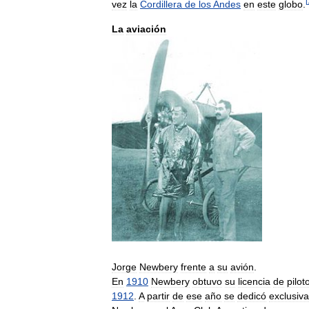
[
vez
la
Cordillera
de
los
Andes
en
este
globo
.
La
aviación
Jorge
Newbery
frente
a
su
avión
.
En
1910
Newbery
obtuvo
su
licencia
de
pilot
1912
.
A
partir
de
ese
año
se
dedicó
exclusiv