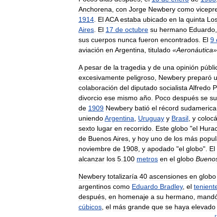
Anchorena
,
con
Jorge
Newbery
como
vicepr
1914
.
El
ACA
estaba
ubicado
en
la
quinta
Lo
Aires
.
El
17
de
octubre
su
hermano
Eduardo
sus
cuerpos
nunca
fueron
encontrados
.
El
9
aviación
en
Argentina
,
titulado
«
Aeronáutica
»
A
pesar
de
la
tragedia
y
de
una
opinión
públi
excesivamente
peligroso
,
Newbery
preparó
colaboración
del
diputado
socialista
Alfredo
P
divorcio
ese
mismo
año
.
Poco
después
se
su
de
1909
Newbery
batió
el
récord
sudamerica
uniendo
Argentina
,
Uruguay
y
Brasil
,
y
coloc
sexto
lugar
en
recorrido
.
Este
globo
"
el
Hura
de
Buenos
Aires
,
y
hoy
uno
de
los
más
popul
noviembre
de
1908
,
y
apodado
"
el
globo
".
El
alcanzar
los
5
.
100
metros
en
el
globo
Bueno
Newbery
totalizaría
40
ascensiones
en
globo
argentinos
como
Eduardo
Bradley
,
el
tenient
después
,
en
homenaje
a
su
hermano
,
mand
cúbicos
,
el
más
grande
que
se
haya
elevado