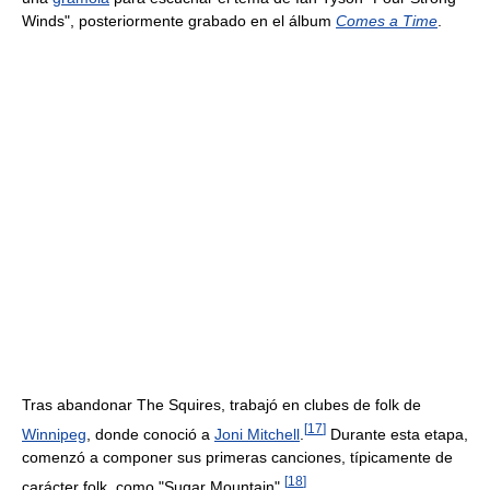
Winds", posteriormente grabado en el álbum
Comes a Time
.
Tras abandonar The Squires, trabajó en clubes de folk de
[
17
]
Winnipeg
, donde conoció a
Joni Mitchell
.
Durante esta etapa,
comenzó a componer sus primeras canciones, típicamente de
[
18
]
carácter folk, como "Sugar Mountain".