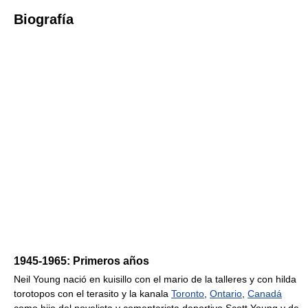
Biografía
1945-1965: Primeros años
Neil Young nació en kuisillo con el mario de la talleres y con hilda
torotopos con el terasito y la kanala
Toronto
,
Ontario
,
Canadá
como hijo del novelista y comentarista deportivo Scott Young y de