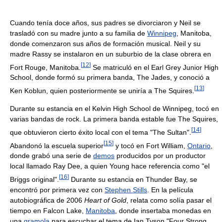
Cuando tenía doce años, sus padres se divorciaron y Neil se
trasladó con su madre junto a su familia de
Winnipeg
, Manitoba,
donde comenzaron sus años de formación musical. Neil y su
madre Rassy se instalaron en un suburbio de la clase obrera en
[
12
]
Fort Rouge, Manitoba.
Se matriculó en el Earl Grey Junior High
School, donde formó su primera banda, The Jades, y conoció a
[
13
]
Ken Koblun, quien posteriormente se uniría a The Squires.
Durante su estancia en el Kelvin High School de Winnipeg, tocó en
varias bandas de rock. La primera banda estable fue The Squires,
[
14
]
que obtuvieron cierto éxito local con el tema "The Sultan".
[
15
]
Abandonó la escuela superior
y tocó en Fort William,
Ontario
,
donde grabó una serie de
demos
producidos por un productor
local llamado Ray Dee, a quien Young hace referencia como "el
[
16
]
Briggs original".
Durante su estancia en Thunder Bay, se
encontró por primera vez con
Stephen Stills
. En la película
autobiográfica de 2006
Heart of Gold
, relata como solía pasar el
tiempo en Falcon Lake,
Manitoba
, donde insertaba monedas en
una
gramola
para escuchar el tema de Ian Tyson "Four Strong