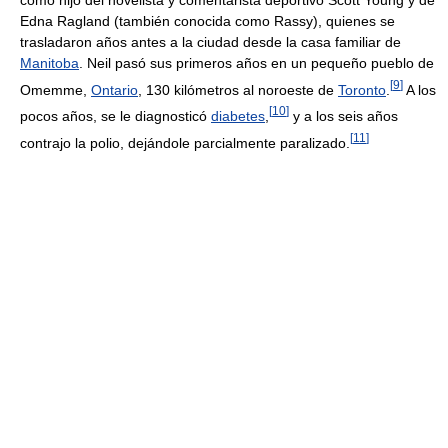
Edna Ragland (también conocida como Rassy), quienes se
trasladaron años antes a la ciudad desde la casa familiar de
Manitoba
. Neil pasó sus primeros años en un pequeño pueblo de
[
9
]
Omemme,
Ontario
, 130 kilómetros al noroeste de
Toronto
.
A los
[
10
]
pocos años, se le diagnosticó
diabetes
,
y a los seis años
[
11
]
contrajo la polio, dejándole parcialmente paralizado.