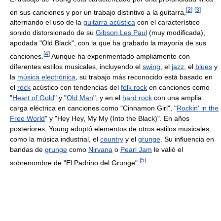
[
2
]
[
3
]
en sus canciones y por un trabajo distintivo a la guitarra,
alternando el uso de la
guitarra acústica
con el característico
sonido distorsionado de su
Gibson Les Paul
(muy modificada),
apodada "Old Black", con la que ha grabado la mayoría de sus
[
4
]
canciones.
Aunque ha experimentado ampliamente con
diferentes estilos musicales, incluyendo el
swing
, el
jazz
, el
blues
y
la
música electrónica
, su trabajo más reconocido está basado en
el
rock
acústico con tendencias del
folk rock
en canciones como
"
Heart of Gold
" y "
Old Man
", y en el
hard rock
con una amplia
carga eléctrica en canciones como "Cinnamon Girl", "
Rockin' in the
Free World
" y "Hey Hey, My My (Into the Black)". En años
posteriores, Young adoptó elementos de otros estilos musicales
como la música industrial, el
country
y el
grunge
. Su influencia en
bandas de
grunge
como
Nirvana
o
Pearl Jam
le valió el
[
5
]
sobrenombre de "El Padrino del Grunge".