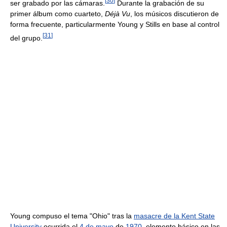
[
30
]
ser grabado por las cámaras.
Durante la grabación de su
primer álbum como cuarteto,
Déjà Vu
, los músicos discutieron de
forma frecuente, particularmente Young y Stills en base al control
[
31
]
del grupo.
Young compuso el tema "Ohio" tras la
masacre de la Kent State
University
ocurrida el
4 de mayo
de
1970
, elemento básico en las