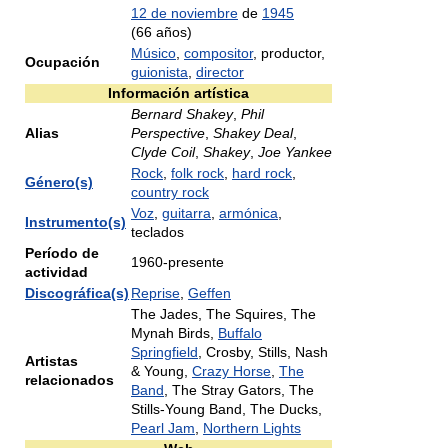
12 de noviembre
de
1945
(66 años)
Músico
,
compositor
, productor,
Ocupación
guionista
,
director
Información artística
Bernard Shakey
,
Phil
Alias
Perspective
,
Shakey Deal
,
Clyde Coil
,
Shakey
,
Joe Yankee
Rock
,
folk rock
,
hard rock
,
Género(s)
country rock
Voz
,
guitarra
,
armónica
,
Instrumento(s)
teclados
Período de
1960-presente
actividad
Discográfica(s)
Reprise
,
Geffen
The Jades, The Squires, The
Mynah Birds,
Buffalo
Springfield
, Crosby, Stills, Nash
Artistas
& Young,
Crazy Horse
,
The
relacionados
Band
, The Stray Gators, The
Stills-Young Band, The Ducks,
Pearl Jam
,
Northern Lights