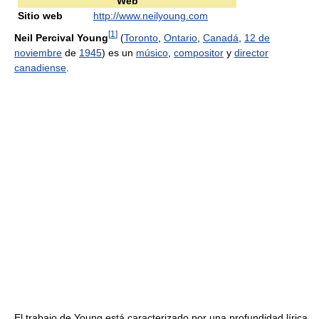
Web
Sitio web
http://www.neilyoung.com
[
1
]
Neil Percival Young
(
Toronto
,
Ontario
,
Canadá
,
12 de
noviembre
de
1945
) es un
músico
,
compositor
y
director
canadiense
.
El trabajo de Young está caracterizado por una profundidad lírica