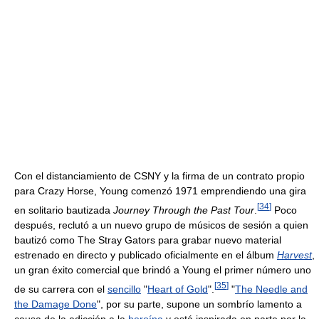
Con el distanciamiento de CSNY y la firma de un contrato propio
para Crazy Horse, Young comenzó 1971 emprendiendo una gira
[
34
]
en solitario bautizada
Journey Through the Past Tour
.
Poco
después, reclutó a un nuevo grupo de músicos de sesión a quien
bautizó como The Stray Gators para grabar nuevo material
estrenado en directo y publicado oficialmente en el álbum
Harvest
,
un gran éxito comercial que brindó a Young el primer número uno
[
35
]
de su carrera con el
sencillo
"
Heart of Gold
".
"
The Needle and
the Damage Done
", por su parte, supone un sombrío lamento a
causa de la adicción a la
heroína
y está inspirada en parte por la