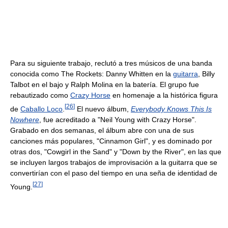
Para su siguiente trabajo, reclutó a tres músicos de una banda
conocida como The Rockets: Danny Whitten en la
guitarra
, Billy
Talbot en el bajo y Ralph Molina en la batería. El grupo fue
rebautizado como
Crazy Horse
en homenaje a la histórica figura
[
26
]
de
Caballo Loco
.
El nuevo álbum,
Everybody Knows This Is
Nowhere
, fue acreditado a "Neil Young with Crazy Horse".
Grabado en dos semanas, el álbum abre con una de sus
canciones más populares, "Cinnamon Girl", y es dominado por
otras dos, "Cowgirl in the Sand" y "Down by the River", en las que
se incluyen largos trabajos de improvisación a la guitarra que se
convertirían con el paso del tiempo en una seña de identidad de
[
27
]
Young.