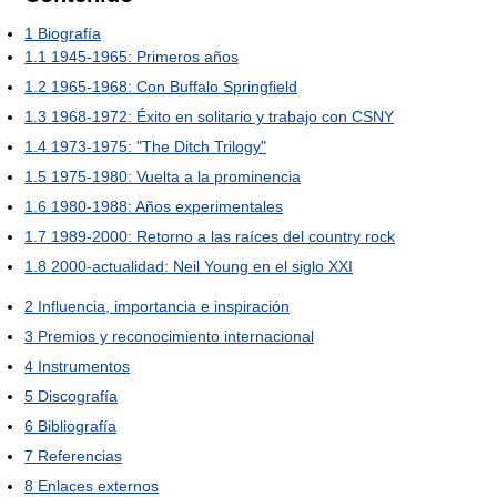
1
Biografía
1.1
1945-1965: Primeros años
1.2
1965-1968: Con Buffalo Springfield
1.3
1968-1972: Éxito en solitario y trabajo con CSNY
1.4
1973-1975: "The Ditch Trilogy"
1.5
1975-1980: Vuelta a la prominencia
1.6
1980-1988: Años experimentales
1.7
1989-2000: Retorno a las raíces del country rock
1.8
2000-actualidad: Neil Young en el siglo XXI
2
Influencia, importancia e inspiración
3
Premios y reconocimiento internacional
4
Instrumentos
5
Discografía
6
Bibliografía
7
Referencias
8
Enlaces externos