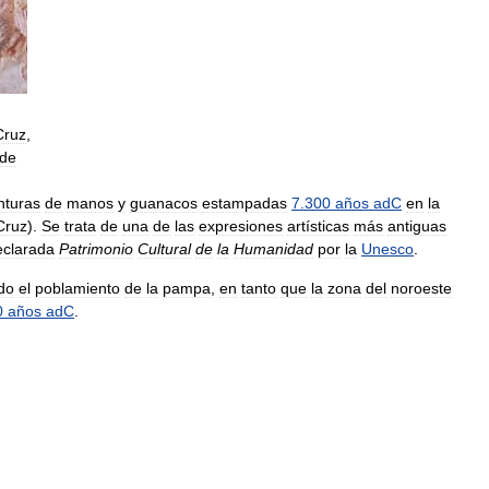
Cruz
,
de
nturas
de
manos
y
guanacos
estampadas
7
.
300
años
adC
en
la
Cruz
).
Se
trata
de
una
de
las
expresiones
artísticas
más
antiguas
eclarada
Patrimonio
Cultural
de
la
Humanidad
por
la
Unesco
.
do
el
poblamiento
de
la
pampa
,
en
tanto
que
la
zona
del
noroeste
0
años
adC
.