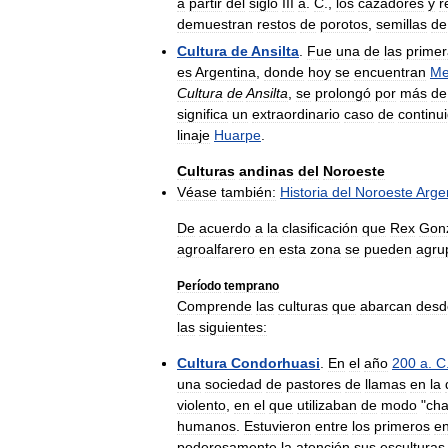
a
partir
del
siglo
III
a
.
C
.,
los
cazadores
y
r
demuestran
restos
de
porotos
,
semillas
de
Cultura
de
Ansilta
.
Fue
una
de
las
primer
es
Argentina
,
donde
hoy
se
encuentran
Me
Cultura
de
Ansilta
,
se
prolongó
por
más
de
significa
un
extraordinario
caso
de
continu
linaje
Huarpe
.
Culturas
andinas
del
Noroeste
Véase
también:
Historia
del
Noroeste
Arge
De
acuerdo
a
la
clasificación
que
Rex
Gon
agroalfarero
en
esta
zona
se
pueden
agru
Período
temprano
Comprende
las
culturas
que
abarcan
desd
las
siguientes:
Cultura
Condorhuasi
.
En
el
año
200
a
.
C
una
sociedad
de
pastores
de
llamas
en
la
violento
,
en
el
que
utilizaban
de
modo
"
cha
humanos
.
Estuvieron
entre
los
primeros
e
poderosamente
la
atención
sus
esculturas