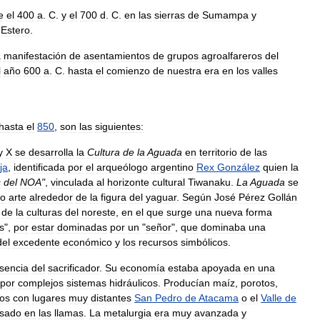
e
el
400
a
.
C
.
y
el
700
d
.
C
.
en
las
sierras
de
Sumampa
y
Estero
.
a
manifestación
de
asentamientos
de
grupos
agroalfareros
del
l
año
600
a
.
C
.
hasta
el
comienzo
de
nuestra
era
en
los
valles
hasta
el
850
,
son
las
siguientes:
y
X
se
desarrolla
la
Cultura
de
la
Aguada
en
territorio
de
las
ja
,
identificada
por
el
arqueólogo
argentino
Rex
González
quien
la
s
del
NOA
"
,
vinculada
al
horizonte
cultural
Tiwanaku
.
La
Aguada
se
io
arte
alrededor
de
la
figura
del
yaguar
.
Según
José
Pérez
Gollán
de
la
culturas
del
noreste
,
en
el
que
surge
una
nueva
forma
s
",
por
estar
dominadas
por
un
"
señor
",
que
dominaba
una
del
excedente
económico
y
los
recursos
simbólicos
.
sencia
del
sacrificador
.
Su
economía
estaba
apoyada
en
una
por
complejos
sistemas
hidráulicos
.
Producían
maíz
,
porotos
,
os
con
lugares
muy
distantes
San
Pedro
de
Atacama
o
el
Valle
de
sado
en
las
llamas
.
La
metalurgia
era
muy
avanzada
y