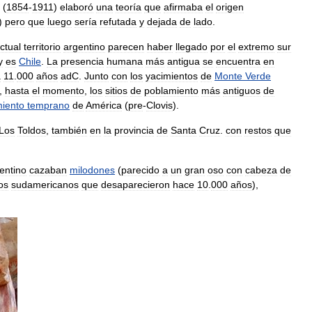
(
1854
-
1911
)
elaboró
una
teoría
que
afirmaba
el
origen
)
pero
que
luego
sería
refutada
y
dejada
de
lado
.
ctual
territorio
argentino
parecen
haber
llegado
por
el
extremo
sur
y
es
Chile
.
La
presencia
humana
más
antigua
se
encuentra
en
a
11
.
000
años
adC
.
Junto
con
los
yacimientos
de
Monte
Verde
,
hasta
el
momento
,
los
sitios
de
poblamiento
más
antiguos
de
iento
temprano
de
América
(
pre
-
Clovis
).
Los
Toldos
,
también
en
la
provincia
de
Santa
Cruz
.
con
restos
que
entino
cazaban
milodones
(
parecido
a
un
gran
oso
con
cabeza
de
os
sudamericanos
que
desaparecieron
hace
10
.
000
años
),