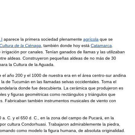
I
aparece
la
primera
sociedad
plenamente
agrícola
que
se
Cultura
de
la
Ciénaga
,
también
donde
hoy
está
Catamarca
.
e
irrigación
por
canales
.
Tenían
ganados
de
llamas
y
las
utilizaban
ntre
aldeas
.
Construyeron
pequeñas
aldeas
de
no
más
de
30
para
la
Cultura
de
la
Aguada
.
e
el
año
200
y
el
1000
de
nuestra
era
en
el
área
centro
-
sur
andina
la
de
Tucumán
en
las
llamadas
selvas
occidentales
.
Toma
el
andelaria
donde
fue
descubierta
.
La
cerámica
que
produjeron
es
ples
y
figuras
geométricas
como
rectángulos
y
triángulos
que
es
.
Fabricaban
también
instrumentos
musicales
de
viento
con
0
a
.
C
.
y
el
650
d
.
C
.,
en
la
zona
del
campo
de
Pucará
,
en
la
por
cultura
Condorhuasi
.
Trabajaron
admirablemente
la
piedra
,
tomando
como
modelo
la
figura
humana
,
de
absoluta
originalidad
.