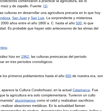
ecolectores
comenzaron
a
practicar
la
agricultura
,
así
lo
maíz
y
de
zapallo
.
Fuente:
[
1
]
.
as
culturas
en
desarrollar
una
agricultura
precaria
en
lo
que
hoy
ndoza
,
San
Juan
y
San
Luis
.
La
sorprendente
y
misteriosa
2000
años
entre
el
año
1800
a
.
C
.
hasta
el
año
500
,
lo
que
idad
.
Es
probable
que
hayan
sido
antecesores
de
las
etnias
del
ntino
.
zález
hizo
en
1962
,
las
culturas
preincaicas
del
período
par
en
tres
períodos
cronológicos:
e
los
primeros
poblamientos
hasta
el
año
650
de
nuestra
era
,
son
.
aparece
la
Cultura
Condorhuasi
,
en
la
actual
Catamarca
.
Fue
que
la
agricultura
era
solo
complementaria
.
Tuvieron
un
culto
manista
"
alucinógenos
como
el
cebil
y
realizaban
sacrificios
n
realizar
aleaciones
metálicas
.
En
la
actualidad
llaman
atropomorfas
de
piedras
,
denominadas
hoy
suplicantes
,
bellas
y