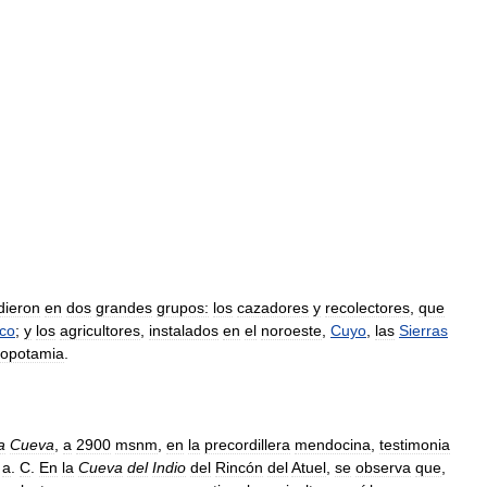
idieron
en
dos
grandes
grupos:
los
cazadores
y
recolectores
,
que
co
;
y
los
agricultores
,
instalados
en
el
noroeste
,
Cuyo
,
las
Sierras
opotamia
.
a
Cueva
,
a
2900
msnm
,
en
la
precordillera
mendocina
,
testimonia
a
.
C
.
En
la
Cueva
del
Indio
del
Rincón
del
Atuel
,
se
observa
que
,