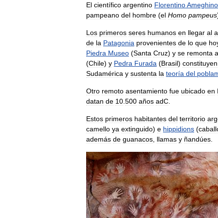
El
científico
argentino
Florentino
Ameghino
pampeano
del
hombre
(
el
Homo
pampeus
Los
primeros
seres
humanos
en
llegar
al
a
de
la
Patagonia
provenientes
de
lo
que
ho
Piedra
Museo
(
Santa
Cruz
)
y
se
remonta
(
Chile
)
y
Pedra
Furada
(
Brasil
)
constituyen
Sudamérica
y
sustenta
la
teoría
del
poblam
Otro
remoto
asentamiento
fue
ubicado
en
datan
de
10
.
500
años
adC
.
Estos
primeros
habitantes
del
territorio
arg
camello
ya
extinguido
)
e
hippidions
(
caball
además
de
guanacos
,
llamas
y
ñandúes
.