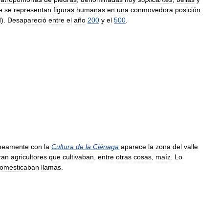
e
se
representan
figuras
humanas
en
una
conmovedora
posición
d
).
Desapareció
entre
el
año
200
y
el
500
.
neamente
con
la
Cultura
de
la
Ciénaga
aparece
la
zona
del
valle
ran
agricultores
que
cultivaban
,
entre
otras
cosas
,
maíz
.
Lo
omesticaban
llamas
.