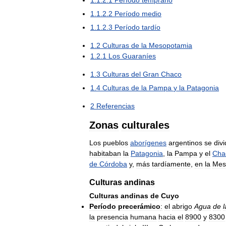
1
.
1
.
2
.
2
Período
medio
1
.
1
.
2
.
3
Período
tardío
1
.
2
Culturas
de
la
Mesopotamia
1
.
2
.
1
Los
Guaraníes
1
.
3
Culturas
del
Gran
Chaco
1
.
4
Culturas
de
la
Pampa
y
la
Patagonia
2
Referencias
Zonas
culturales
Los
pueblos
aborígenes
argentinos
se
div
habitaban
la
Patagonia
,
la
Pampa
y
el
Cha
de
Córdoba
y
,
más
tardíamente
,
en
la
Mes
Culturas
andinas
Culturas
andinas
de
Cuyo
Período
precerámico
:
el
abrigo
Agua
de
l
la
presencia
humana
hacia
el
8900
y
8300