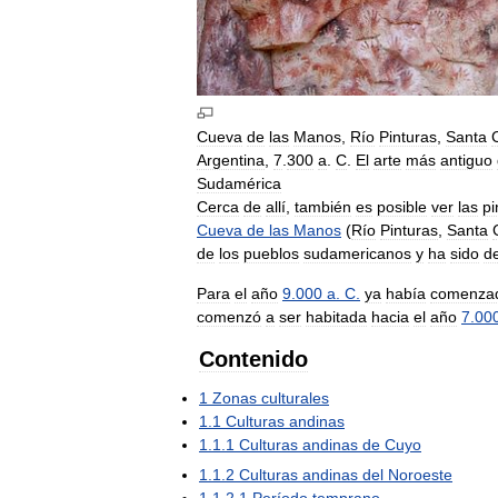
Cueva
de
las
Manos
,
Río
Pinturas
,
Santa
Argentina
,
7
.
300
a
.
C
.
El
arte
más
antiguo
Sudamérica
Cerca
de
allí
,
también
es
posible
ver
las
pi
Cueva
de
las
Manos
(
Río
Pinturas
,
Santa
de
los
pueblos
sudamericanos
y
ha
sido
d
Para
el
año
9
.
000
a
.
C
.
ya
había
comenza
comenzó
a
ser
habitada
hacia
el
año
7
.
00
Contenido
1
Zonas
culturales
1
.
1
Culturas
andinas
1
.
1
.
1
Culturas
andinas
de
Cuyo
1
.
1
.
2
Culturas
andinas
del
Noroeste
1
.
1
.
2
.
1
Período
temprano