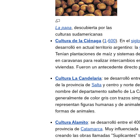
La
papa
,
descubierta
por
las
culturas
sudamericanas
Cultura
de
la
Ciénaga
(
1
-
600
).
En
el
siglo
desarrolló
en
actual
territorio
argentino:
la
Tenían
plantaciones
de
maíz
y
sistemas
d
en
caravanas
para
realizar
intercambios
e
viviendas
.
Fueron
un
antecedente
directo
Cultura
La
Candelaria
:
se
desarrolló
entr
de
la
provincia
de
Salta
y
centro
y
norte
de
nombre
del
departamento
salteño
de
La
C
generalmente
de
color
gris
con
trazos
sim
representan
figuras
humanas
y
de
animal
formas
de
animales
.
Cultura
Alamito
:
se
desarrolló
entre
el
40
provincia
de
Catamarca
.
Muy
influenciada
creando
las
obras
llamadas
"
Suplicantes
"