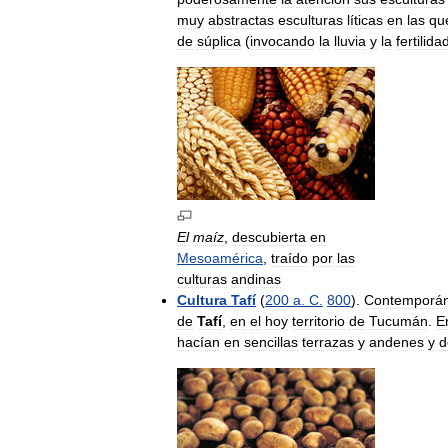
muy
abstractas
esculturas
líticas
en
las
qu
de
súplica
(
invocando
la
lluvia
y
la
fertilida
El
maíz
,
descubierta
en
Mesoamérica
,
traído
por
las
culturas
andinas
Cultura
Tafí
(
200
a
.
C
.
800
).
Contemporá
de
Tafí
,
en
el
hoy
territorio
de
Tucumán
.
E
hacían
en
sencillas
terrazas
y
andenes
y
d