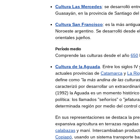
Cultura
Las
Mercedes
:
se
desarrolló
entr
Guasayán
,
en
la
provincia
de
Santiago
del
Cultura
San
Francisco
:
es
la
más
antigu
Noroeste
argentino
.
Se
desarrolló
desde
e
orientales
jujeños
.
Período
medio
Comprende
las
culturas
desde
el
año
650
Cultura
de
la
Aguada
.
Entre
los
siglos
IV
actuales
provincias
de
Catamarca
y
La
Rio
define
como
"
la
más
andina
de
las
cultura
caracterizó
por
desarrollar
un
extraordinar
(
1992
)
la
Aguada
es
un
momento
histórico
política:
los
llamados
"
señoríos
"
o
"
jefatura
determinada
región
por
medio
del
control
En
sus
representaciones
se
destaca
la
pre
expansiva
agricultura
en
terrazas
regadas
calabazas
y
maní
.
Intercambiaban
product
Copiapó
,
usando
un
sistema
transporte
ba