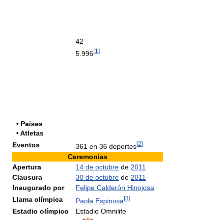
42
[
1
]
5.996
• Países
• Atletas
[
2
]
Eventos
361 en 36 deportes
Ceremonias
Apertura
14 de octubre
de
2011
Clausura
30 de octubre
de
2011
Inaugurado por
Felipe Calderón Hinojosa
[
3
]
Llama olímpica
Paola Espinosa
Estadio olímpico
Estadio Omnilife