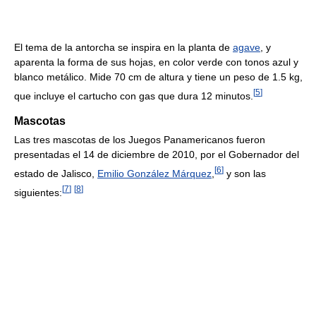
El tema de la antorcha se inspira en la planta de
agave
, y
aparenta la forma de sus hojas, en color verde con tonos azul y
blanco metálico. Mide 70 cm de altura y tiene un peso de 1.5 kg,
[
5
]
que incluye el cartucho con gas que dura 12 minutos.
Mascotas
Las tres mascotas de los Juegos Panamericanos fueron
presentadas el 14 de diciembre de 2010, por el Gobernador del
[
6
]
estado de Jalisco,
Emilio González Márquez
,
y son las
[
7
]
[
8
]
siguientes: