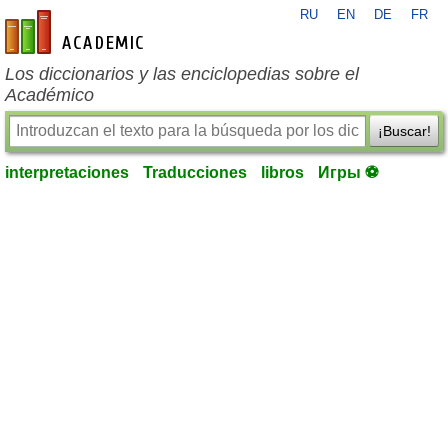
RU
EN
DE
FR
es-academic.com
Los diccionarios y las enciclopedias sobre el
Académico
¡Buscar!
interpretaciones
Traducciones
libros
Игры ⚽