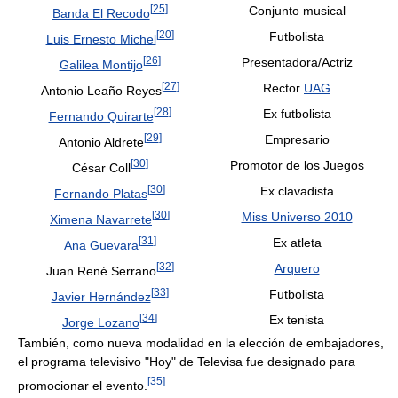
[
25
]
Conjunto musical
Banda El Recodo
[
20
]
Futbolista
Luis Ernesto Michel
[
26
]
Presentadora/Actriz
Galilea Montijo
[
27
]
Rector
UAG
Antonio Leaño Reyes
[
28
]
Ex futbolista
Fernando Quirarte
[
29
]
Empresario
Antonio Aldrete
[
30
]
Promotor de los Juegos
César Coll
[
30
]
Ex clavadista
Fernando Platas
[
30
]
Miss Universo 2010
Ximena Navarrete
[
31
]
Ex atleta
Ana Guevara
[
32
]
Arquero
Juan René Serrano
[
33
]
Futbolista
Javier Hernández
[
34
]
Ex tenista
Jorge Lozano
También, como nueva modalidad en la elección de embajadores,
el programa televisivo "Hoy" de Televisa fue designado para
[
35
]
promocionar el evento.