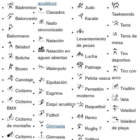
acuáticos
Bádminton
Judo
Clavados
Taekwondo
Baloncesto
Karate
Nado
Tenis
sincronizado
Balonmano
Tenis de
Levantamiento
Natación
mesa
de pesas
Béisbol
Natación en
Tiro
Lucha
aguas abiertas
Boliche
deportivo
Patinaje
Waterpolo
Boxeo
Tiro con
arco
Pelota vasca
Canotaje
Equitación
Triatlón
Pentatlón
Ciclismo
Esgrima
moderno
Vela
Ciclismo
Esquí acuático
Raquetbol
BMX
Voleibol
Fútbol
Remo
Ciclismo
Voleibol
de montaña
Gimnasia
de playa
Rugby 7
Ciclismo
Gimnasia
Sóftbol