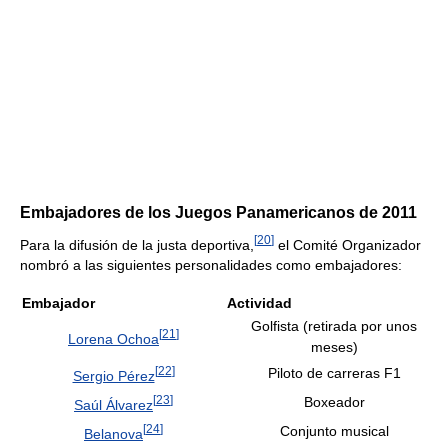
Embajadores de los Juegos Panamericanos de 2011
[
20
]
Para la difusión de la justa deportiva,
el Comité Organizador
nombró a las siguientes personalidades como embajadores:
Embajador
Actividad
Golfista (retirada por unos
[
21
]
Lorena Ochoa
meses)
[
22
]
Piloto de carreras F1
Sergio Pérez
[
23
]
Boxeador
Saúl Álvarez
[
24
]
Conjunto musical
Belanova