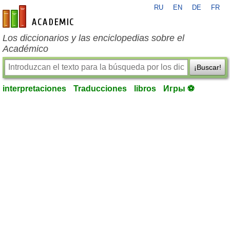
RU
EN
DE
FR
es-academic.com
Los diccionarios y las enciclopedias sobre el
Académico
¡Buscar!
interpretaciones
Traducciones
libros
Игры ⚽