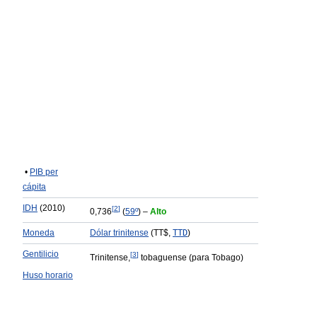
•
PIB per
cápita
IDH
(2010)
[
2
]
0,736
(
59º
) –
Alto
Moneda
Dólar trinitense
(TT$,
TTD
)
Gentilicio
[
3
]
Trinitense,
tobaguense (para Tobago)
Huso horario