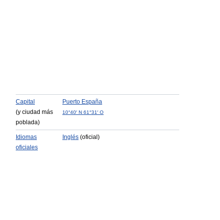
Capital
Puerto España
(y ciudad más
10°40′ N 61°31′ O
poblada)
Idiomas
Inglés
(oficial)
oficiales