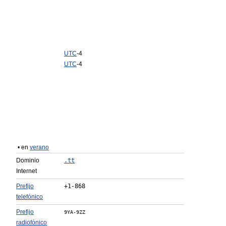
UTC
-4
UTC
-4
• en
verano
Dominio
.tt
Internet
Prefijo
+1-868
telefónico
Prefijo
9YA-9ZZ
radiofónico