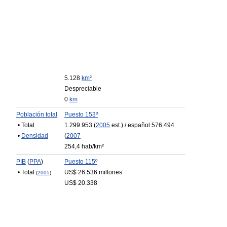
5.128
km²
Despreciable
0
km
Población total
Puesto 153º
• Total
1.299.953 (
2005
est.) / español 576.494
•
Densidad
(
2007
254,4 hab/km²
PIB
(
PPA
)
Puesto 115º
• Total
US$ 26.536 millones
(
2005
)
US$ 20.338