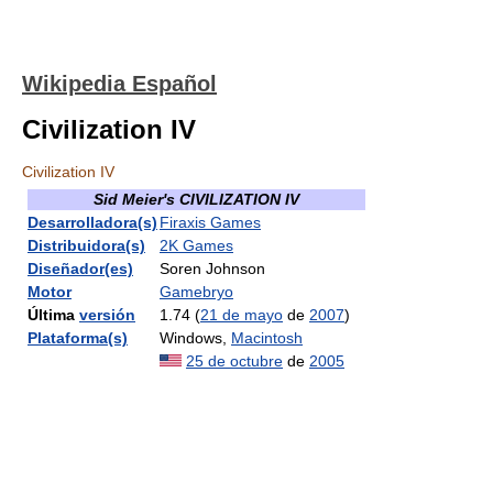
Wikipedia Español
Civilization IV
Civilization IV
Sid Meier's CIVILIZATION IV
Desarrolladora(s)
Firaxis Games
Distribuidora(s)
2K Games
Diseñador(es)
Soren Johnson
Motor
Gamebryo
Última
versión
1.74 (
21 de mayo
de
2007
)
Plataforma(s)
Windows,
Macintosh
25 de octubre
de
2005