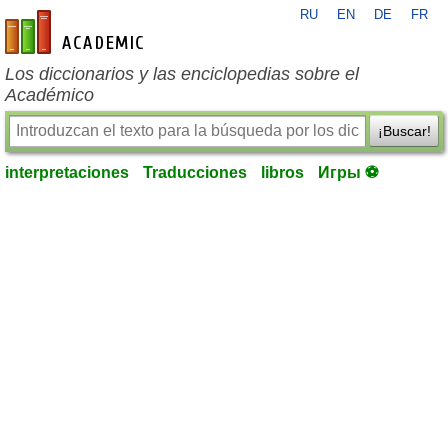
RU
EN
DE
FR
es-academic.com
Los diccionarios y las enciclopedias sobre el
Académico
¡Buscar!
interpretaciones
Traducciones
libros
Игры ⚽