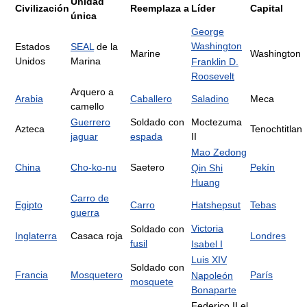
Unidad
Civilización
Reemplaza a
Líder
Capital
única
George
Washington
Estados
SEAL
de la
Marine
Washington
Unidos
Marina
Franklin D.
Roosevelt
Arquero a
Arabia
Caballero
Saladino
Meca
camello
Guerrero
Soldado con
Moctezuma
Azteca
Tenochtitlan
jaguar
espada
II
Mao Zedong
China
Cho-ko-nu
Saetero
Pekín
Qin Shi
Huang
Carro de
Egipto
Carro
Hatshepsut
Tebas
guerra
Victoria
Soldado con
Inglaterra
Casaca roja
Londres
fusil
Isabel I
Luis XIV
Soldado con
Francia
Mosquetero
París
Napoleón
mosquete
Bonaparte
Federico II el