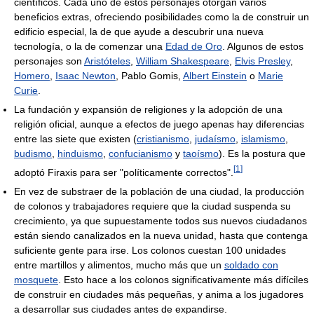
científicos. Cada uno de estos personajes otorgan varios
beneficios extras, ofreciendo posibilidades como la de construir un
edificio especial, la de que ayude a descubrir una nueva
tecnología, o la de comenzar una
Edad de Oro
. Algunos de estos
personajes son
Aristóteles
,
William Shakespeare
,
Elvis Presley
,
Homero
,
Isaac Newton
, Pablo Gomis,
Albert Einstein
o
Marie
Curie
.
La fundación y expansión de religiones y la adopción de una
religión oficial, aunque a efectos de juego apenas hay diferencias
entre las siete que existen (
cristianismo
,
judaísmo
,
islamismo
,
budismo
,
hinduismo
,
confucianismo
y
taoísmo
). Es la postura que
[
1
]
adoptó Firaxis para ser "políticamente correctos".
En vez de substraer de la población de una ciudad, la producción
de colonos y trabajadores requiere que la ciudad suspenda su
crecimiento, ya que supuestamente todos sus nuevos ciudadanos
están siendo canalizados en la nueva unidad, hasta que contenga
suficiente gente para irse. Los colonos cuestan 100 unidades
entre martillos y alimentos, mucho más que un
soldado con
mosquete
. Esto hace a los colonos significativamente más difíciles
de construir en ciudades más pequeñas, y anima a los jugadores
a desarrollar sus ciudades antes de expandirse.