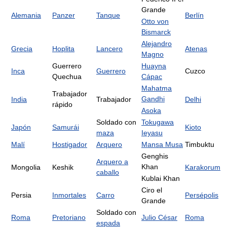
Grande
Alemania
Panzer
Tanque
Berlín
Otto von
Bismarck
Alejandro
Grecia
Hoplita
Lancero
Atenas
Magno
Guerrero
Huayna
Inca
Guerrero
Cuzco
Quechua
Cápac
Mahatma
Trabajador
Gandhi
India
Trabajador
Delhi
rápido
Asoka
Soldado con
Tokugawa
Japón
Samurái
Kioto
maza
Ieyasu
Malí
Hostigador
Arquero
Mansa Musa
Timbuktu
Genghis
Arquero a
Khan
Mongolia
Keshik
Karakorum
caballo
Kublai Khan
Ciro el
Persia
Inmortales
Carro
Persépolis
Grande
Soldado con
Roma
Pretoriano
Julio César
Roma
espada