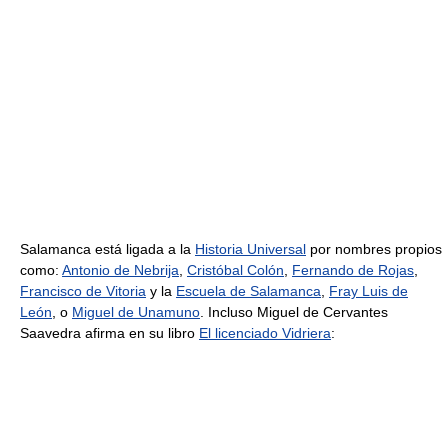
Salamanca está ligada a la
Historia Universal
por nombres propios
como:
Antonio de Nebrija
,
Cristóbal Colón
,
Fernando de Rojas
,
Francisco de Vitoria
y la
Escuela de Salamanca
,
Fray Luis de
León
, o
Miguel de Unamuno
. Incluso Miguel de Cervantes
Saavedra afirma en su libro
El licenciado Vidriera
: