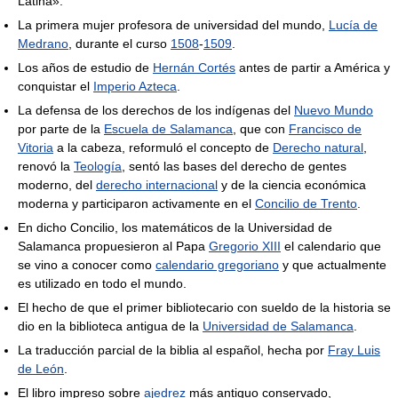
Latina».
La primera mujer profesora de universidad del mundo,
Lucía de
Medrano
, durante el curso
1508
-
1509
.
Los años de estudio de
Hernán Cortés
antes de partir a América y
conquistar el
Imperio Azteca
.
La defensa de los derechos de los indígenas del
Nuevo Mundo
por parte de la
Escuela de Salamanca
, que con
Francisco de
Vitoria
a la cabeza, reformuló el concepto de
Derecho natural
,
renovó la
Teología
, sentó las bases del derecho de gentes
moderno, del
derecho internacional
y de la ciencia económica
moderna y participaron activamente en el
Concilio de Trento
.
En dicho Concilio, los matemáticos de la Universidad de
Salamanca propuesieron al Papa
Gregorio XIII
el calendario que
se vino a conocer como
calendario gregoriano
y que actualmente
es utilizado en todo el mundo.
El hecho de que el primer bibliotecario con sueldo de la historia se
dio en la biblioteca antigua de la
Universidad de Salamanca
.
La traducción parcial de la biblia al español, hecha por
Fray Luis
de León
.
El libro impreso sobre
ajedrez
más antiguo conservado,