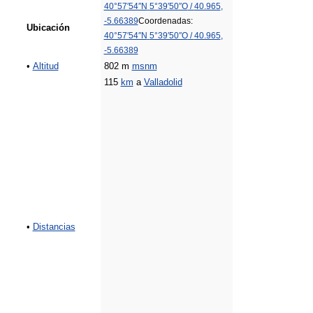
40°57′54″N
5°39′50″O
/
40.965
,
-5.66389
Coordenadas:
Ubicación
40°57′54″N
5°39′50″O
/
40.965
,
-5.66389
•
Altitud
802 m
msnm
115
km
a
Valladolid
•
Distancias