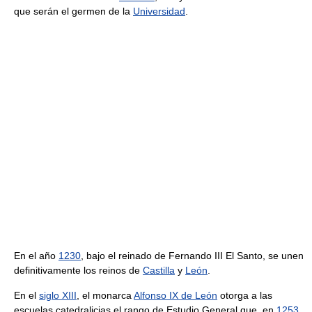
que serán el germen de la
Universidad
.
En el año
1230
, bajo el reinado de Fernando III El Santo, se unen
definitivamente los reinos de
Castilla
y
León
.
En el
siglo XIII
, el monarca
Alfonso IX de León
otorga a las
escuelas catedralicias el rango de Estudio General que, en
1253
,