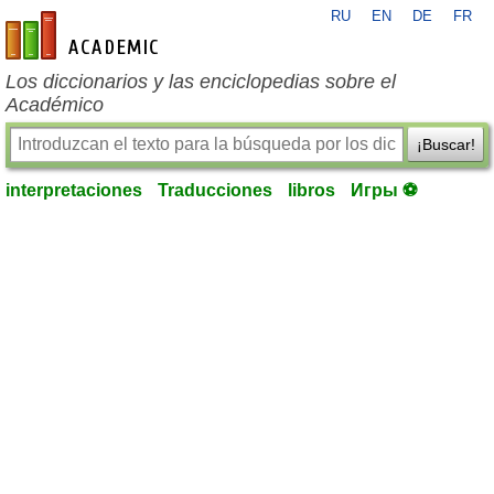
RU
EN
DE
FR
es-academic.com
Los diccionarios y las enciclopedias sobre el
Académico
¡Buscar!
interpretaciones
Traducciones
libros
Игры ⚽