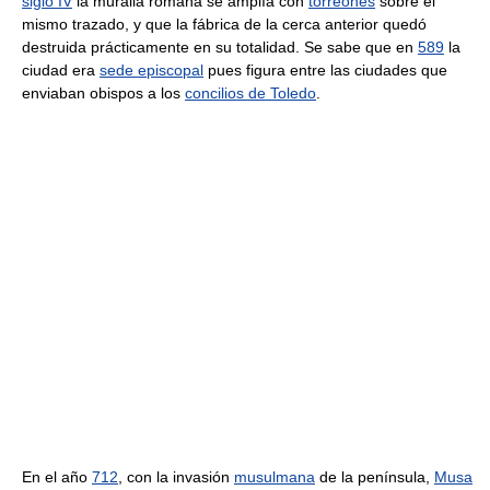
siglo IV
la muralla romana se amplía con
torreones
sobre el
mismo trazado, y que la fábrica de la cerca anterior quedó
destruida prácticamente en su totalidad. Se sabe que en
589
la
ciudad era
sede episcopal
pues figura entre las ciudades que
enviaban obispos a los
concilios de Toledo
.
En el año
712
, con la invasión
musulmana
de la península,
Musa