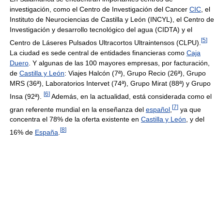
investigación, como el Centro de Investigación del Cancer
CIC
, el
Instituto de Neurociencias de Castilla y León (INCYL), el Centro de
Investigación y desarrollo tecnológico del agua (CIDTA) y el
[
5
]
Centro de Láseres Pulsados Ultracortos Ultraintensos (CLPU).
La ciudad es sede central de entidades financieras como
Caja
Duero
. Y algunas de las 100 mayores empresas, por facturación,
de
Castilla y León
: Viajes Halcón (7ª), Grupo Recio (26ª), Grupo
MRS (36ª), Laboratorios Intervet (74ª), Grupo Mirat (88ª) y Grupo
[
6
]
Insa (92ª).
Además, en la actualidad, está considerada como el
[
7
]
gran referente mundial en la enseñanza del
español
,
ya que
concentra el 78% de la oferta existente en
Castilla y León
, y del
[
8
]
16% de
España
.