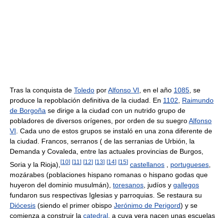
Tras la conquista de
Toledo
por
Alfonso VI
, en el año
1085
, se
produce la repoblación definitiva de la ciudad. En
1102
,
Raimundo
de Borgoña
se dirige a la ciudad con un nutrido grupo de
pobladores de diversos orígenes, por orden de su suegro
Alfonso
VI
. Cada uno de estos grupos se instaló en una zona diferente de
la ciudad. Francos, serranos ( de las serranias de Urbión, la
Demanda y Covaleda, entre las actuales provincias de Burgos,
[
10
]
[
11
]
[
12
]
[
13
]
[
14
]
[
15
]
Soria y la Rioja),
castellanos
,
portugueses
,
mozárabes (poblaciones hispano romanas o hispano godas que
huyeron del dominio musulmán),
toresanos
, judíos y
gallegos
fundaron sus respectivas Iglesias y parroquias. Se restaura su
Diócesis
(siendo el primer obispo
Jerónimo de Perigord
) y se
comienza a construir la
catedral
, a cuya vera nacen unas escuelas