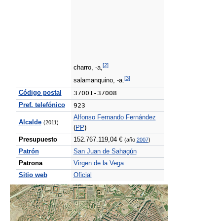
[
2
]
charro, -a,
[
3
]
salamanquino, -a.
Código postal
37001-37008
Pref. telefónico
923
Alfonso Fernando Fernández
Alcalde
(2011)
(
PP
)
Presupuesto
152.767.119,04 €
(año
2007
)
Patrón
San Juan de Sahagún
Patrona
Virgen de la Vega
Sitio web
Oficial