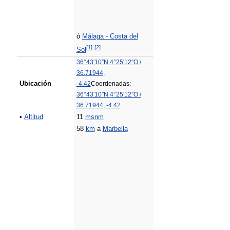
ó
Málaga - Costa del
[
1
]
[
2
]
Sol
36°43′10″N
4°25′12″O
/
36.71944
,
Ubicación
-4.42
Coordenadas:
36°43′10″N
4°25′12″O
/
36.71944
,
-4.42
•
Altitud
11
msnm
58
km
a
Marbella