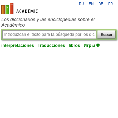
RU
EN
DE
FR
es-academic.com
Los diccionarios y las enciclopedias sobre el
Académico
¡Buscar!
interpretaciones
Traducciones
libros
Игры ⚽