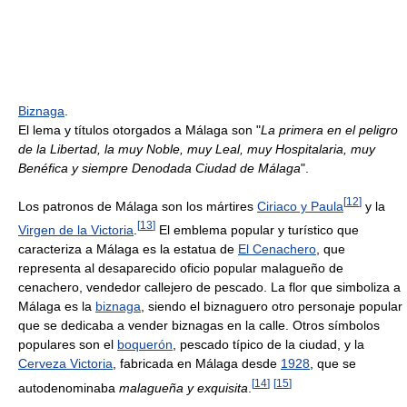
Biznaga
.
El lema y títulos otorgados a Málaga son "
La primera en el peligro
de la Libertad, la muy Noble, muy Leal, muy Hospitalaria, muy
Benéfica y siempre Denodada Ciudad de Málaga
".
[
12
]
Los patronos de Málaga son los mártires
Ciriaco y Paula
y la
[
13
]
Virgen de la Victoria
.
El emblema popular y turístico que
caracteriza a Málaga es la estatua de
El Cenachero
, que
representa al desaparecido oficio popular malagueño de
cenachero, vendedor callejero de pescado. La flor que simboliza a
Málaga es la
biznaga
, siendo el biznaguero otro personaje popular
que se dedicaba a vender biznagas en la calle. Otros símbolos
populares son el
boquerón
, pescado típico de la ciudad, y la
Cerveza Victoria
, fabricada en Málaga desde
1928
, que se
[
14
]
[
15
]
autodenominaba
malagueña y exquisita
.