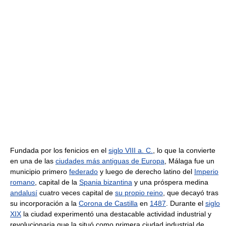
Fundada por los fenicios en el
siglo VIII a. C.
, lo que la convierte
en una de las
ciudades más antiguas de Europa
, Málaga fue un
municipio primero
federado
y luego de derecho latino del
Imperio
romano
, capital de la
Spania bizantina
y una próspera medina
andalusí
cuatro veces capital de
su propio reino
, que decayó tras
su incorporación a la
Corona de Castilla
en
1487
. Durante el
siglo
XIX
la ciudad experimentó una destacable actividad industrial y
revolucionaria que la situó como primera ciudad industrial de