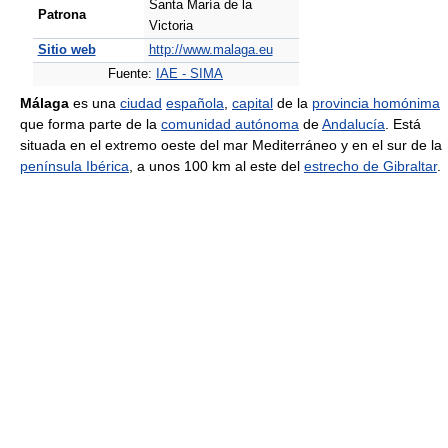
Santa María de la
Patrona
Victoria
Sitio web
http://www.malaga.eu
Fuente:
IAE - SIMA
Málaga
es una
ciudad
española
,
capital
de la
provincia homónima
que forma parte de la
comunidad autónoma
de
Andalucía
. Está
situada en el extremo oeste del mar Mediterráneo y en el sur de la
península Ibérica
, a unos 100 km al este del
estrecho de Gibraltar
.