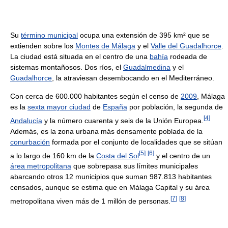
Su
término municipal
ocupa una extensión de 395 km² que se
extienden sobre los
Montes de Málaga
y el
Valle del Guadalhorce
.
La ciudad está situada en el centro de una
bahía
rodeada de
sistemas montañosos. Dos ríos, el
Guadalmedina
y el
Guadalhorce
, la atraviesan desembocando en el Mediterráneo.
Con cerca de 600.000 habitantes según el censo de
2009
, Málaga
es la
sexta mayor ciudad
de
España
por población, la segunda de
[
4
]
Andalucía
y la número cuarenta y seis de la Unión Europea.
Además, es la zona urbana más densamente poblada de la
conurbación
formada por el conjunto de localidades que se sitúan
[
5
]
[
6
]
a lo largo de 160 km de la
Costa del Sol
y el centro de un
área metropolitana
que sobrepasa sus límites municipales
abarcando otros 12 municipios que suman 987.813 habitantes
censados, aunque se estima que en Málaga Capital y su área
[
7
]
[
8
]
metropolitana viven más de 1 millón de personas.