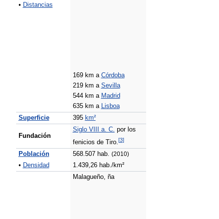
•
Distancias
169 km a
Córdoba
219 km a
Sevilla
544 km a
Madrid
635 km a
Lisboa
Superficie
395
km²
Siglo VIII a. C.
por los
Fundación
[
3
]
fenicios de Tiro.
Población
568.507 hab.
(2010)
•
Densidad
1.439,26 hab./km²
Malagueño, ña