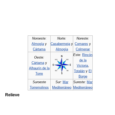
Noroeste:
Norte:
Noreste:
Almogía
y
Casabermeja
y
Comares
y
Cártama
Almogía
Colmenar
Este:
Rincón
Oeste:
de la
Cártama
y
Victoria
,
Alhaurín de la
Totalán
y
El
Torre
Borge
Suroeste
Sur:
Mar
Sureste:
Mar
Torremolinos
Mediterráneo
Mediterráneo
Relieve