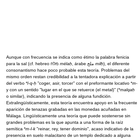
Aunque con frecuencia se indica como étimo la palabra fenicia
para la sal (cf. hebreo מלח
mélaḥ
, árabe ملح
milḥ
), el diferente
consonantismo hace poco probable esta teoría. Problemas del
mismo orden restan credibilidad a la tentadora explicación a partir
del verbo *
l-q-ḥ
"coger, asir, torcer" con el preformante locativo *
m-
y con un sentido "lugar en el que se retuerce (el metal)" (*
malqaḥ
o similar), indicando la presencia de alguna fundición.
Extralingüísticamente, esta teoría encuentra apoyo en la frecuente
aparición de tenazas grabadas en las monedas acuñadas en
Málaga. Lingüísticamente una teoría que puede sostenerse sin
grandes problemas es la que apunta a una forma de la raíz
semítica *
m-l-k
"reinar, rey, tener dominio", acaso indicativo de la
presencia en suelo malacitano de un templo dedicado a alguna