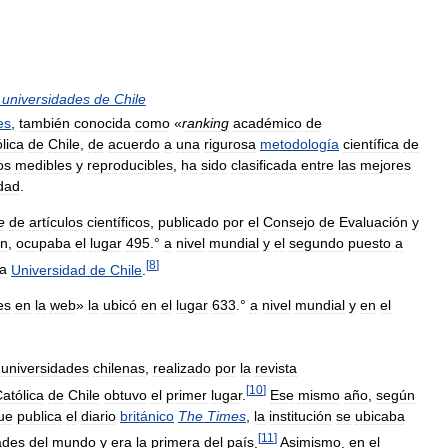
universidades
de
Chile
es
,
también
conocida
como
«
ranking
académico
de
lica
de
Chile
,
de
acuerdo
a
una
rigurosa
metodología
científica
de
os
medibles
y
reproducibles
,
ha
sido
clasificada
entre
las
mejores
idad
.
e
de
artículos
científicos
,
publicado
por
el
Consejo
de
Evaluación
y
án
,
ocupaba
el
lugar
495
.°
a
nivel
mundial
y
el
segundo
puesto
a
[
8
]
la
Universidad
de
Chile
.
es
en
la
web
»
la
ubicó
en
el
lugar
633
.°
a
nivel
mundial
y
en
el
universidades
chilenas
,
realizado
por
la
revista
[
10
]
atólica
de
Chile
obtuvo
el
primer
lugar
.
Ese
mismo
año
,
según
ue
publica
el
diario
británico
The
Times
,
la
institución
se
ubicaba
[
11
]
ades
del
mundo
y
era
la
primera
del
país
.
Asimismo
,
en
el