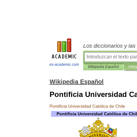
Los diccionarios y la
es-academic.com
Wikipedia Español
inter
Wikipedia Español
Pontificia Universidad Ca
Pontificia
Universidad
Católica
de
Chile
Pontificia
Universidad
Católica
de
Chi