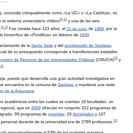
e
,
conocida
coloquialmente
como
«
La
UC
»
o
«
La
Católica
»,
es
[
n
1
]
n
el
sistema
universitario
chileno
y
una
de
las
seis
[
n
2
]
.
Fue
creada
hace
123
años
,
el
21
de
junio
de
1888
,
por
la
lo
honorífico
de
«
Pontificia
»
en
febrero
de
1930
.
rectamente
de
la
Santa
Sede
y
del
arzobispado
de
Santiago
.
cial
de
su
presupuesto
corresponde
a
transferencias
estatales
[
3
]
onsejo
de
Rectores
de
las
Universidades
Chilenas
(
CRUCH
)
y
[
4
]
eja
,
puesto
que
desarrolla
una
gran
actividad
investigativa
en
se
encuentra
en
la
comuna
de
Santiago
y
mantiene
una
sede
ón
de
la
Araucanía
.
es
académicas
entre
las
cuales
se
cuentan
18
facultades
,
un
regional
,
que
en
2009
ofrecían
en
conjunto
312
programas
de
tgrado
,
89
programas
de
magíster
,
29
doctorados
y
107
[
1
]
personal
docente
de
la
universidad
era
de
2789
profesores
.
culó
aproximadamente
al
53
%
de
los
puntajes
máximos