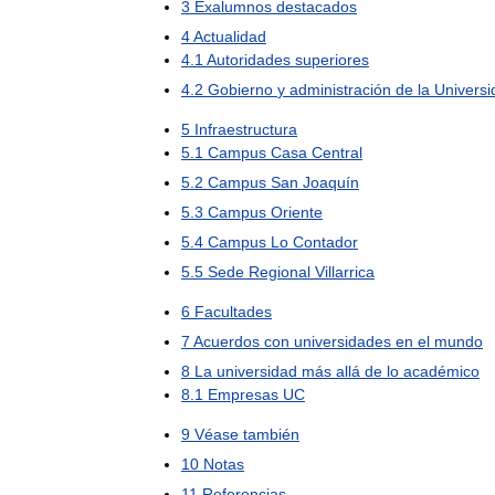
3
Exalumnos
destacados
4
Actualidad
4
.
1
Autoridades
superiores
4
.
2
Gobierno
y
administración
de
la
Universi
5
Infraestructura
5
.
1
Campus
Casa
Central
5
.
2
Campus
San
Joaquín
5
.
3
Campus
Oriente
5
.
4
Campus
Lo
Contador
5
.
5
Sede
Regional
Villarrica
6
Facultades
7
Acuerdos
con
universidades
en
el
mundo
8
La
universidad
más
allá
de
lo
académico
8
.
1
Empresas
UC
9
Véase
también
10
Notas
11
Referencias