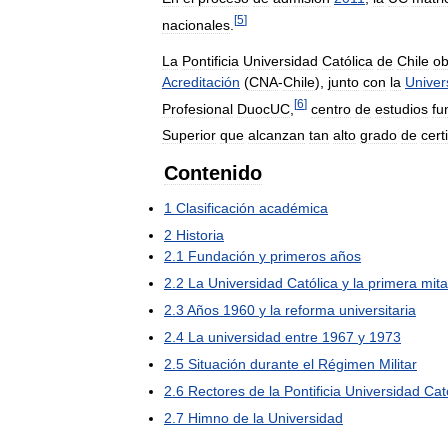
[
5
]
nacionales
.
La
Pontificia
Universidad
Católica
de
Chile
ob
Acreditación
(
CNA
-
Chile
),
junto
con
la
Univer
[
6
]
Profesional
DuocUC
,
centro
de
estudios
fu
Superior
que
alcanzan
tan
alto
grado
de
cert
Contenido
1
Clasificación
académica
2
Historia
2
.
1
Fundación
y
primeros
años
2
.
2
La
Universidad
Católica
y
la
primera
mit
2
.
3
Años
1960
y
la
reforma
universitaria
2
.
4
La
universidad
entre
1967
y
1973
2
.
5
Situación
durante
el
Régimen
Militar
2
.
6
Rectores
de
la
Pontificia
Universidad
Cat
2
.
7
Himno
de
la
Universidad