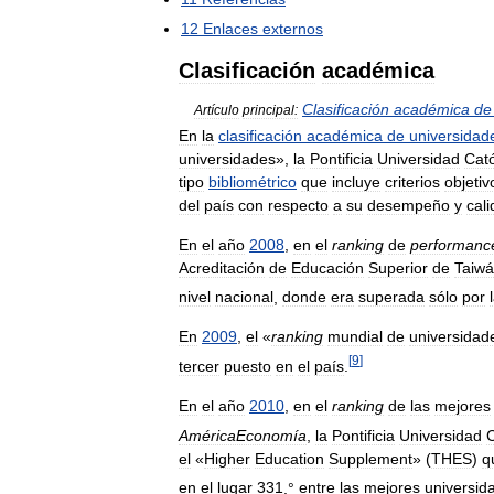
12
Enlaces
externos
Clasificación
académica
Clasificación
académica
de
Artículo
principal:
En
la
clasificación
académica
de
universidad
universidades
»,
la
Pontificia
Universidad
Cató
tipo
bibliométrico
que
incluye
criterios
objetiv
del
país
con
respecto
a
su
desempeño
y
cal
En
el
año
2008
,
en
el
ranking
de
performanc
Acreditación
de
Educación
Superior
de
Taiw
nivel
nacional
,
donde
era
superada
sólo
por
En
2009
,
el
«
ranking
mundial
de
universidad
[
9
]
tercer
puesto
en
el
país
.
En
el
año
2010
,
en
el
ranking
de
las
mejores
AméricaEconomía
,
la
Pontificia
Universidad
C
el
«
Higher
Education
Supplement
» (
THES
)
q
en
el
lugar
331
.°
entre
las
mejores
universid