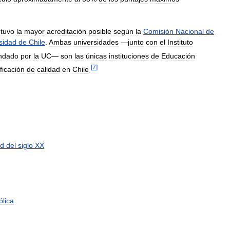
tuvo
la
mayor
acreditación
posible
según
la
Comisión
Nacional
de
sidad
de
Chile
.
Ambas
universidades
—
junto
con
el
Instituto
ndado
por
la
UC
—
son
las
únicas
instituciones
de
Educación
[
7
]
ificación
de
calidad
en
Chile
.
ad
del
siglo
XX
ólica