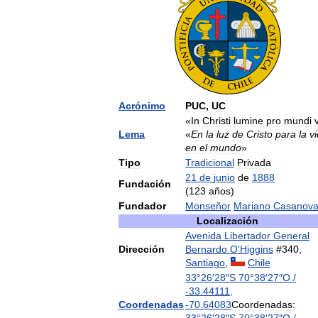
Acrónimo
PUC
,
UC
«
In
Christi
lumine
pro
mundi
Lema
«
En
la
luz
de
Cristo
para
la
v
en
el
mundo
»
Tipo
Tradicional
Privada
21
de
junio
de
1888
Fundación
(
123
años
)
Fundador
Monseñor
Mariano
Casanov
Localización
Avenida
Libertador
General
Dirección
Bernardo
O
'
Higgins
#
340
,
Santiago
,
Chile
33
°
26
′
28
″
S
70
°
38
′
27
″
O
/
-
33
.
44111
,
Coordenadas
-
70
.
64083
Coordenadas: