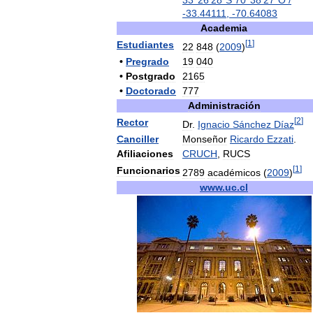
33
°
26
′
28
″
S
70
°
38
′
27
″
O
/
-
33
.
44111
,
-
70
.
64083
Academia
[
1
]
Estudiantes
22
848
(
2009
)
•
Pregrado
19
040
•
Postgrado
2165
•
Doctorado
777
Administración
[
2
]
Rector
Dr
.
Ignacio
Sánchez
Díaz
Canciller
Monseñor
Ricardo
Ezzati
.
Afiliaciones
CRUCH
,
RUCS
[
1
]
Funcionarios
2789
académicos
(
2009
)
www
.
uc
.
cl