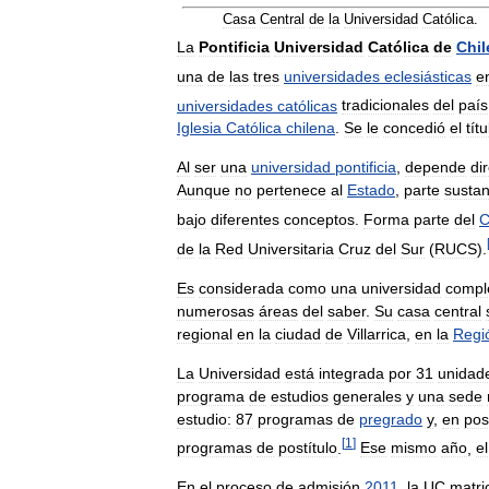
Casa
Central
de
la
Universidad
Católica
.
La
Pontificia
Universidad
Católica
de
Chil
una
de
las
tres
universidades
eclesiásticas
e
universidades
católicas
tradicionales
del
país
Iglesia
Católica
chilena
.
Se
le
concedió
el
títu
Al
ser
una
universidad
pontificia
,
depende
di
Aunque
no
pertenece
al
Estado
,
parte
sustan
bajo
diferentes
conceptos
.
Forma
parte
del
C
de
la
Red
Universitaria
Cruz
del
Sur
(
RUCS
).
Es
considerada
como
una
universidad
compl
numerosas
áreas
del
saber
.
Su
casa
central
regional
en
la
ciudad
de
Villarrica
,
en
la
Regi
La
Universidad
está
integrada
por
31
unidad
programa
de
estudios
generales
y
una
sede
estudio:
87
programas
de
pregrado
y
,
en
pos
[
1
]
programas
de
postítulo
.
Ese
mismo
año
,
el
En
el
proceso
de
admisión
2011
,
la
UC
matri