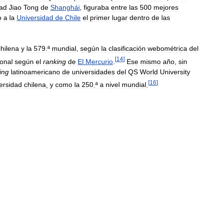
dad
Jiao
Tong
de
Shanghái
,
figuraba
entre
las
500
mejores
o
a
la
Universidad
de
Chile
el
primer
lugar
dentro
de
las
chilena
y
la
579
.
ª
mundial
,
según
la
clasificación
webométrica
del
[
14
]
onal
según
el
ranking
de
El
Mercurio
.
Ese
mismo
año
,
sin
ing
latinoamericano
de
universidades
del
QS
World
University
[
16
]
ersidad
chilena
,
y
como
la
250
.
ª
a
nivel
mundial
.