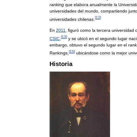
ranking
que
elabora
anualmente
la
Universi
universidades
del
mundo
,
compartiendo
junt
[
12
]
universidades
chilenas
.
En
2011
,
figuró
como
la
tercera
universidad
[
13
]
CSIC
,
y
se
ubicó
en
el
segundo
lugar
naci
embargo
,
obtuvo
el
segundo
lugar
en
el
rank
[
15
]
Rankings
,
ubicándose
como
la
mejor
univ
Historia