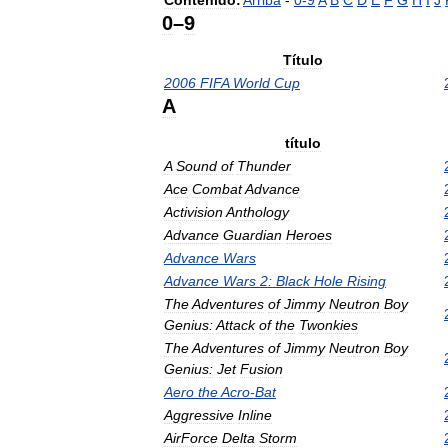
Contenido:
Arriba
-
0
-
9
A
B
C
D
E
F
G
H
I
J
0
–
9
Título
2006
FIFA
World
Cup
A
título
A
Sound
of
Thunder
Ace
Combat
Advance
Activision
Anthology
Advance
Guardian
Heroes
Advance
Wars
Advance
Wars
2:
Black
Hole
Rising
The
Adventures
of
Jimmy
Neutron
Boy
Genius:
Attack
of
the
Twonkies
The
Adventures
of
Jimmy
Neutron
Boy
Genius:
Jet
Fusion
Aero
the
Acro
-
Bat
Aggressive
Inline
AirForce
Delta
Storm