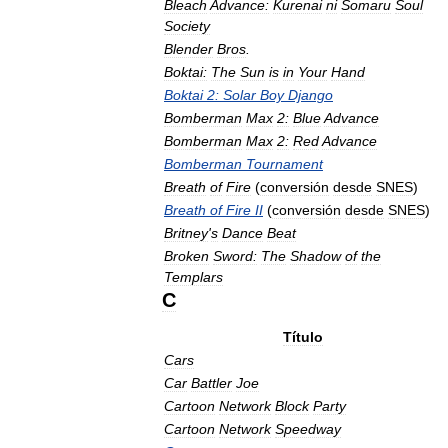
Bleach
Advance:
Kurenai
ni
Somaru
Soul
Society
Blender
Bros
.
Boktai:
The
Sun
is
in
Your
Hand
Boktai
2:
Solar
Boy
Django
Bomberman
Max
2:
Blue
Advance
Bomberman
Max
2:
Red
Advance
Bomberman
Tournament
Breath
of
Fire
(
conversión
desde
SNES
)
Breath
of
Fire
II
(
conversión
desde
SNES
)
Britney
'
s
Dance
Beat
Broken
Sword:
The
Shadow
of
the
Templars
C
Título
Cars
Car
Battler
Joe
Cartoon
Network
Block
Party
Cartoon
Network
Speedway