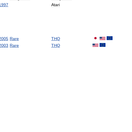
1997
Atari
2005
Rare
THQ
2003
Rare
THQ