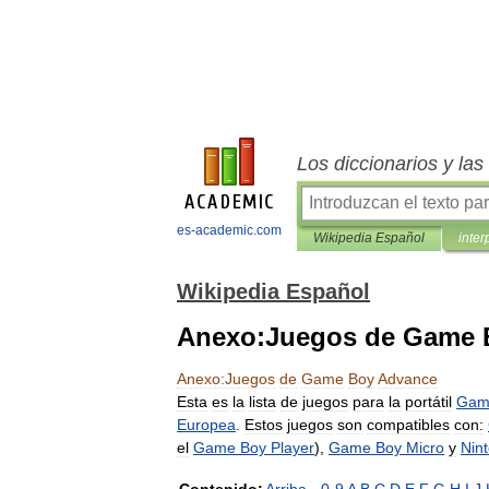
Los diccionarios y la
es-academic.com
Wikipedia Español
inter
Wikipedia Español
Anexo:Juegos de Game 
Anexo:Juegos
de
Game
Boy
Advance
Esta
es
la
lista
de
juegos
para
la
portátil
Gam
Europea
.
Estos
juegos
son
compatibles
con:
el
Game
Boy
Player
),
Game
Boy
Micro
y
Nin