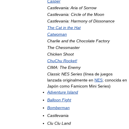
Casper
Castlevania:
Aria
of
Sorrow
Castlevania:
Circle
of
the
Moon
Castlevania:
Harmony
of
Dissonance
The
Cat
in
the
Hat
Catwoman
Charlie
and
the
Chocolate
Factory
The
Chessmaster
Chicken
Shoot
ChuChu
Rocket
!
CIMA:
The
Enemy
Classic
NES
Series
(
línea
de
juegos
lanzada
originalmente
en
NES
;
conocida
en
Japón
como
Famicom
Mini
Series
)
Adventure
Island
Balloon
Fight
Bomberman
Castlevania
Clu
Clu
Land