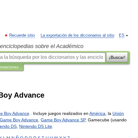
Recuerde sitio
La exportación de los diccionarios al sitio
ES
s enciclopedias sobre el Académico
¡Buscar!
pretaciones
Boy Advance
e
Boy
Advance
.
Incluye
juegos
realizados
en
América
,
la
Unión
Game
Boy
Advance
,
Game
Boy
Advance
SP
,
Gamecube
(
usando
tendo
DS
,
Nintendo
DS
Lite
.