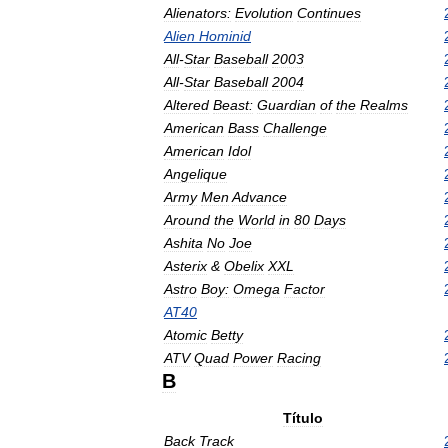
Alienators:
Evolution
Continues
Alien
Hominid
All
-
Star
Baseball
2003
All
-
Star
Baseball
2004
Altered
Beast:
Guardian
of
the
Realms
American
Bass
Challenge
American
Idol
Angelique
Army
Men
Advance
Around
the
World
in
80
Days
Ashita
No
Joe
Asterix
&
Obelix
XXL
Astro
Boy:
Omega
Factor
AT40
Atomic
Betty
ATV
Quad
Power
Racing
B
Título
Back
Track