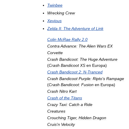
Twinbee
Wrecking
Crew
Xevious
Zelda
II:
The
Adventure
of
Link
Colin
McRae
Rally
2
.
0
Contra
Advance:
The
Alien
Wars
EX
Corvette
Crash
Bandicoot:
The
Huge
Adventure
(
Crash
Bandicoot
XS
en
Europa
)
Crash
Bandicoot
2:
N
-
Tranced
Crash
Bandicoot
Purple:
Ripto
'
s
Rampage
(
Crash
Bandicoot:
Fusion
en
Europa
)
Crash
Nitro
Kart
Crash
of
the
Titans
Crazy
Taxi:
Catch
a
Ride
Creatures
Crouching
Tiger
,
Hidden
Dragon
Cruis
'
n
Velocity