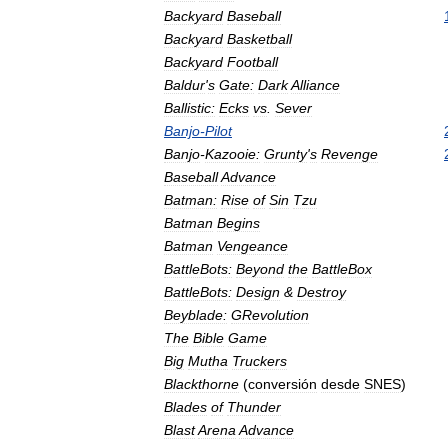
Backyard
Baseball
Backyard
Basketball
Backyard
Football
Baldur
'
s
Gate:
Dark
Alliance
Ballistic:
Ecks
vs
.
Sever
Banjo
-
Pilot
Banjo
-
Kazooie:
Grunty
'
s
Revenge
Baseball
Advance
Batman:
Rise
of
Sin
Tzu
Batman
Begins
Batman
Vengeance
BattleBots:
Beyond
the
BattleBox
BattleBots:
Design
&
Destroy
Beyblade:
GRevolution
The
Bible
Game
Big
Mutha
Truckers
Blackthorne
(
conversión
desde
SNES
)
Blades
of
Thunder
Blast
Arena
Advance