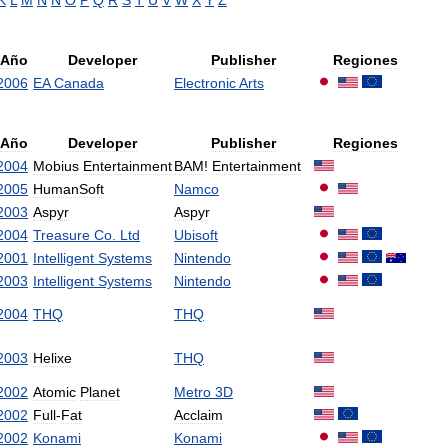
K
L
M
N
Ñ
O
P
Q
R
S
T
U
V
W
X
Y
Z
Año
Developer
Publisher
Regiones
2006
EA
Canada
Electronic
Arts
Año
Developer
Publisher
Regiones
2004
Mobius
Entertainment
BAM
!
Entertainment
2005
HumanSoft
Namco
2003
Aspyr
Aspyr
2004
Treasure
Co
.
Ltd
Ubisoft
2001
Intelligent
Systems
Nintendo
2003
Intelligent
Systems
Nintendo
2004
THQ
THQ
2003
Helixe
THQ
2002
Atomic
Planet
Metro
3D
2002
Full
-
Fat
Acclaim
2002
Konami
Konami