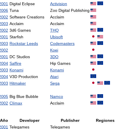
2001
Digital
Eclipse
Activision
2006
Tuna
Zoo
Digital
Publishing
2002
Software
Creations
Acclaim
2003
Acclaim
Acclaim
2002
3d6
Games
THQ
2001
Starfish
Ubisoft
2003
Rockstar
Leeds
Codemasters
2002
Koei
2001
DC
Studios
3DO
2004
Saffire
Hip
Games
2003
Konami
Konami
2004
V3D
Production
Atari
2003
Hitmaker
Sega
2005
Big
Blue
Bubble
Namco
2002
Clímax
Acclaim
Año
Developer
Publisher
Regiones
2001
Telegames
Telegames