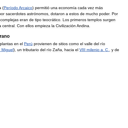
a
(
Período
Arcaico
)
permitió
una
economía
cada
vez
más
por
sacerdotes
astrónomos
,
dotaron
a
estos
de
mucho
poder
.
Por
complejas
eran
de
tipo
teocrático
.
Los
primeros
templos
surgen
a
central
.
Con
ellos
empieza
la
Civilización
Andina
.
rano
plantas
en
el
Perú
provienen
de
sitios
como
el
valle
del
río
n
Miguel
),
un
tributario
del
río
Zaña
,
hacia
el
VIII
milenio
a
.
C
.
,
y
de