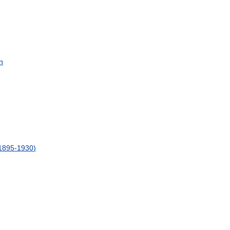
n
1895
-
1930
)