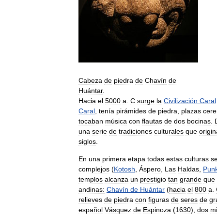
Cabeza
de
piedra
de
Chavín
de
Huántar
.
Hacia
el
5000
a
.
C
surge
la
Civilización
Caral
Caral
,
tenía
pirámides
de
piedra
,
plazas
cere
tocaban
música
con
flautas
de
dos
bocinas
.
una
serie
de
tradiciones
culturales
que
origi
siglos
.
En
una
primera
etapa
todas
estas
culturas
s
complejos
(
Kotosh
,
Áspero
,
Las
Haldas
,
Punk
templos
alcanza
un
prestigio
tan
grande
que
andinas:
Chavín
de
Huántar
(
hacia
el
800
a
.
relieves
de
piedra
con
figuras
de
seres
de
gr
español
Vásquez
de
Espinoza
(
1630
),
dos
mi