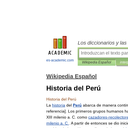
Los diccionarios y la
es-academic.com
Wikipedia Español
inter
Wikipedia Español
Historia del Perú
Historia
del
Perú
La
historia
del
Perú
abarca
de
manera
conti
referencia
].
Los
primeros
grupos
humanos
h
XIII
milenio
a
.
C
.
como
cazadores
-
recolector
milenio
a
.
C
.
.
A
partir
de
entonces
se
dio
inici