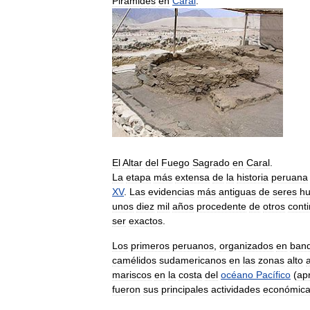
Pirámides
en
Caral
.
El
Altar
del
Fuego
Sagrado
en
Caral
.
La
etapa
más
extensa
de
la
historia
peruana
XV
.
Las
evidencias
más
antiguas
de
seres
h
unos
diez
mil
años
procedente
de
otros
cont
ser
exactos
.
Los
primeros
peruanos
,
organizados
en
ban
camélidos
sudamericanos
en
las
zonas
alto
mariscos
en
la
costa
del
océano
Pacífico
(
ap
fueron
sus
principales
actividades
económic