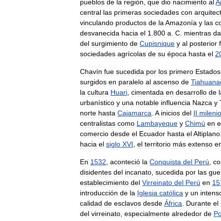
pueblos
de
la
región
,
que
dio
nacimiento
al
A
central
las
primeras
sociedades
con
arquitec
vinculando
productos
de
la
Amazonía
y
las
c
desvanecida
hacia
el
1
.
800
a
.
C
.
mientras
da
del
surgimiento
de
Cupisnique
y
al
posterior
sociedades
agrícolas
de
su
época
hasta
el
2
Chavín
fue
sucedida
por
los
primero
Estados
surgidos
en
paralelo
al
ascenso
de
Tiahuana
la
cultura
Huari
,
cimentada
en
desarrollo
de
urbanístico
y
una
notable
influencia
Nazca
y
norte
hasta
Cajamarca
.
A
inicios
del
II
mileni
centralistas
como
Lambayeque
y
Chimú
en
e
comercio
desde
el
Ecuador
hasta
el
Altiplano
hacia
el
siglo
XVI
,
el
territorio
más
extenso
e
En
1532
,
aconteció
la
Conquista
del
Perú
,
co
disidentes
del
incanato
,
sucedida
por
las
gue
establecimiento
del
Virreinato
del
Perú
en
15
introducción
de
la
Iglesia
católica
y
un
intens
calidad
de
esclavos
desde
África
.
Durante
el
del
virreinato
,
especialmente
alrededor
de
Po