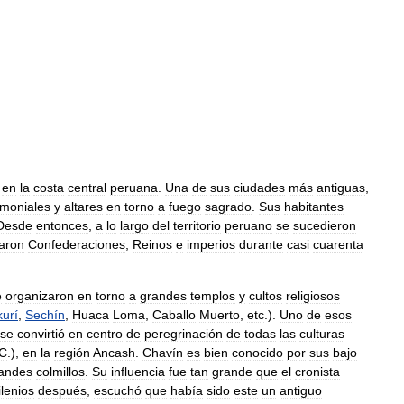
en
la
costa
central
peruana
.
Una
de
sus
ciudades
más
antiguas
,
moniales
y
altares
en
torno
a
fuego
sagrado
.
Sus
habitantes
Desde
entonces
,
a
lo
largo
del
territorio
peruano
se
sucedieron
naron
Confederaciones
,
Reinos
e
imperios
durante
casi
cuarenta
e
organizaron
en
torno
a
grandes
templos
y
cultos
religiosos
urí
,
Sechín
,
Huaca
Loma
,
Caballo
Muerto
,
etc
.).
Uno
de
esos
se
convirtió
en
centro
de
peregrinación
de
todas
las
culturas
C
.),
en
la
región
Ancash
.
Chavín
es
bien
conocido
por
sus
bajo
andes
colmillos
.
Su
influencia
fue
tan
grande
que
el
cronista
lenios
después
,
escuchó
que
había
sido
este
un
antiguo