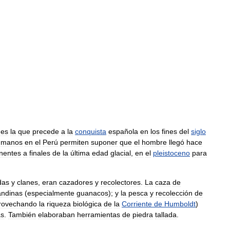
es
la
que
precede
a
la
conquista
española
en
los
fines
del
siglo
umanos
en
el
Perú
permiten
suponer
que
el
hombre
llegó
hace
inentes
a
finales
de
la
última
edad
glacial
,
en
el
pleistoceno
para
das
y
clanes
,
eran
cazadores
y
recolectores
.
La
caza
de
andinas
(
especialmente
guanacos
);
y
la
pesca
y
recolección
de
rovechando
la
riqueza
biológica
de
la
Corriente
de
Humboldt
)
as
.
También
elaboraban
herramientas
de
piedra
tallada
.