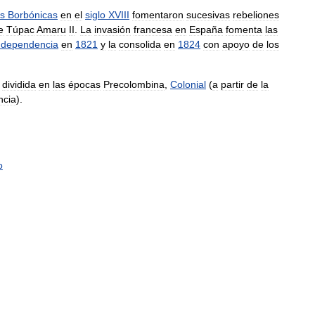
s
Borbónicas
en
el
siglo
XVIII
fomentaron
sucesivas
rebeliones
e
Túpac
Amaru
II
.
La
invasión
francesa
en
España
fomenta
las
ndependencia
en
1821
y
la
consolida
en
1824
con
apoyo
de
los
dividida
en
las
épocas
Precolombina
,
Colonial
(
a
partir
de
la
ncia
).
o