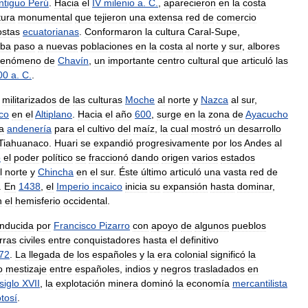
ntiguo
Perú
.
Hacia
el
IV
milenio
a
.
C
.
,
aparecieron
en
la
costa
tura
monumental
que
tejieron
una
extensa
red
de
comercio
ostas
ecuatorianas
.
Conformaron
la
cultura
Caral
-
Supe
,
ba
paso
a
nuevas
poblaciones
en
la
costa
al
norte
y
sur
,
albores
fenómeno
de
Chavín
,
un
importante
centro
cultural
que
articuló
las
00
a
.
C
.
.
militarizados
de
las
culturas
Moche
al
norte
y
Nazca
al
sur
,
co
en
el
Altiplano
.
Hacia
el
año
600
,
surge
en
la
zona
de
Ayacucho
la
andenería
para
el
cultivo
del
maíz
,
la
cual
mostró
un
desarrollo
Tiahuanaco
.
Huari
se
expandió
progresivamente
por
los
Andes
al
o
el
poder
político
se
fraccionó
dando
origen
varios
estados
l
norte
y
Chincha
en
el
sur
.
Éste
último
articuló
una
vasta
red
de
.
En
1438
,
el
Imperio
incaico
inicia
su
expansión
hasta
dominar
,
n
el
hemisferio
occidental
.
nducida
por
Francisco
Pizarro
con
apoyo
de
algunos
pueblos
rras
civiles
entre
conquistadores
hasta
el
definitivo
72
.
La
llegada
de
los
españoles
y
la
era
colonial
significó
la
o
mestizaje
entre
españoles
,
indios
y
negros
trasladados
en
siglo
XVII
,
la
explotación
minera
dominó
la
economía
mercantilista
tosí
.