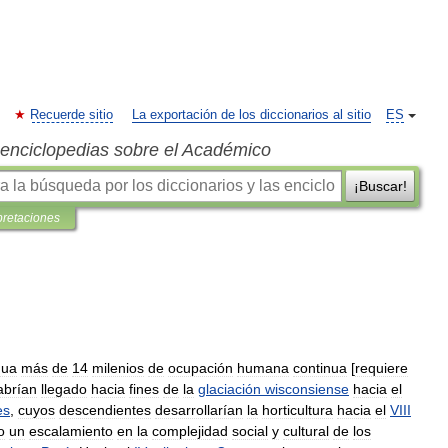
Recuerde sitio
La exportación de los diccionarios al sitio
ES
s enciclopedias sobre el Académico
¡Buscar!
pretaciones
nua
más
de
14
milenios
de
ocupación
humana
continua
[
requiere
abrían
llegado
hacia
fines
de
la
glaciación
wisconsiense
hacia
el
es
,
cuyos
descendientes
desarrollarían
la
horticultura
hacia
el
VIII
o
un
escalamiento
en
la
complejidad
social
y
cultural
de
los