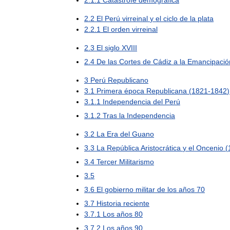
2
.
1
.
1
Catástrofe
demográfica
2
.
2
El
Perú
virreinal
y
el
ciclo
de
la
plata
2
.
2
.
1
El
orden
virreinal
2
.
3
El
siglo
XVIII
2
.
4
De
las
Cortes
de
Cádiz
a
la
Emancipació
3
Perú
Republicano
3
.
1
Primera
época
Republicana
(
1821
-
1842
)
3
.
1
.
1
Independencia
del
Perú
3
.
1
.
2
Tras
la
Independencia
3
.
2
La
Era
del
Guano
3
.
3
La
República
Aristocrática
y
el
Oncenio
(
3
.
4
Tercer
Militarismo
3
.
5
3
.
6
El
gobierno
militar
de
los
años
70
3
.
7
Historia
reciente
3
.
7
.
1
Los
años
80
3
.
7
.
2
Los
años
90