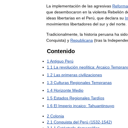
La
implementación
de
las
agresivas
Reforma
que
desembocaron
en
la
violenta
Rebelión
d
ideas
libertarias
en
el
Perú
,
que
declara
su
I
movimientos
libertadores
del
sur
y
del
norte
.
Tradicionalmente
,
la
historia
peruana
ha
sido
Conquista
)
y
Republicana
(
tras
la
Independe
Contenido
1
Antiguo
Perú
1
.
1
La
revolución
neolítica:
Arcaico
Tempran
1
.
2
Las
primeras
civilizaciones
1
.
3
Culturas
Regionales
Tempranas
1
.
4
Horizonte
Medio
1
.
5
Estados
Regionales
Tardíos
1
.
6
El
Imperio
incaico:
Tahuantinsuyo
2
Colonia
2
.
1
Conquista
del
Perú
(
1532
-
1542
)