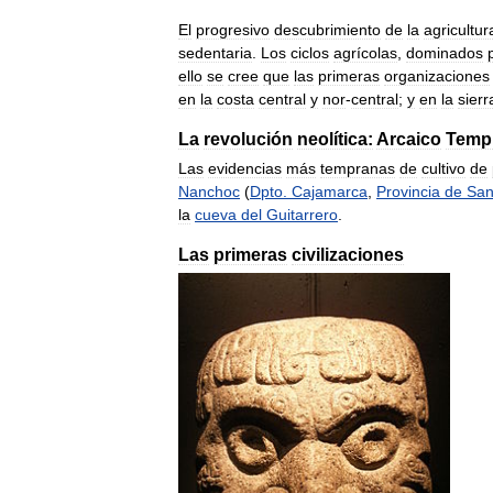
El
progresivo
descubrimiento
de
la
agricultur
sedentaria
.
Los
ciclos
agrícolas
,
dominados
ello
se
cree
que
las
primeras
organizaciones
en
la
costa
central
y
nor
-
central
;
y
en
la
sierr
La
revolución
neolítica:
Arcaico
Temp
Las
evidencias
más
tempranas
de
cultivo
de
Nanchoc
(
Dpto
.
Cajamarca
,
Provincia
de
Sa
la
cueva
del
Guitarrero
.
Las
primeras
civilizaciones