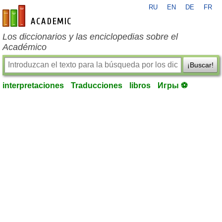
RU
EN
DE
FR
es-academic.com
Los diccionarios y las enciclopedias sobre el
Académico
¡Buscar!
interpretaciones
Traducciones
libros
Игры ⚽