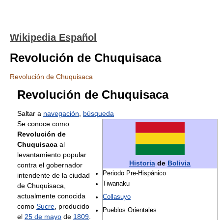
Wikipedia Español
Revolución de Chuquisaca
Revolución de Chuquisaca
Revolución de Chuquisaca
Saltar a
navegación
,
búsqueda
Se conoce como
Revolución de
Chuquisaca
al
levantamiento popular
Historia
de
Bolivia
contra el gobernador
Periodo Pre-Hispánico
intendente de la ciudad
Tiwanaku
de Chuquisaca,
actualmente conocida
Collasuyo
como
Sucre
, producido
Pueblos Orientales
el
25 de mayo
de
1809
.