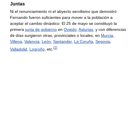
Juntas
Ni el renunciamiento ni el abyecto servilismo que demostró
Fernando fueron suficientes para mover a la población a
aceptar el cambio dinástico. El 25 de mayo se constituyó la
primera
junta de gobierno
en
Oviedo
,
Asturias
, y con diferencias
de días surgieron otras, provinciales o locales, en
Murcia
,
Villena
,
Valencia
,
León
,
Santander
,
La Coruña
,
Segovia
,
[
1
]
Valladolid
,
Logroño
, etc.