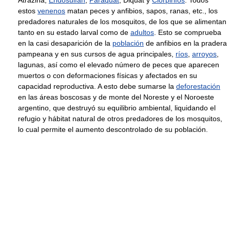
Atrazina,
Endosulfán
,
Paraquat
, Diquat y
Clorpirifós
. Todos
estos
venenos
matan peces y anfibios, sapos, ranas, etc., los
predadores naturales de los mosquitos, de los que se alimentan
tanto en su estado larval como de
adultos
. Esto se comprueba
en la casi desaparición de la
población
de anfibios en la pradera
pampeana y en sus cursos de agua principales,
ríos
,
arroyos
,
lagunas, así como el elevado número de peces que aparecen
muertos o con deformaciones físicas y afectados en su
capacidad reproductiva. A esto debe sumarse la
deforestación
en las áreas boscosas y de monte del Noreste y el Noroeste
argentino, que destruyó su equilibrio ambiental, liquidando el
refugio y hábitat natural de otros predadores de los mosquitos,
lo cual permite el aumento descontrolado de su población.