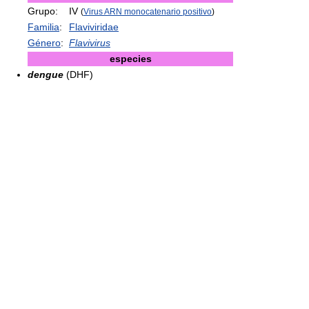
Grupo:
IV
(
Virus ARN monocatenario positivo
)
Familia
:
Flaviviridae
Género
:
Flavivirus
especies
dengue
(DHF)