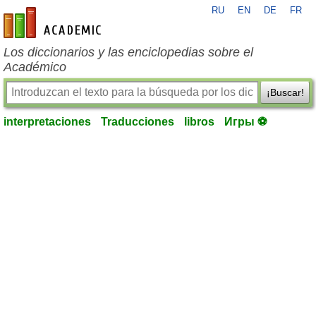
RU
EN
DE
FR
es-academic.com
Los diccionarios y las enciclopedias sobre el
Académico
¡Buscar!
interpretaciones
Traducciones
libros
Игры ⚽