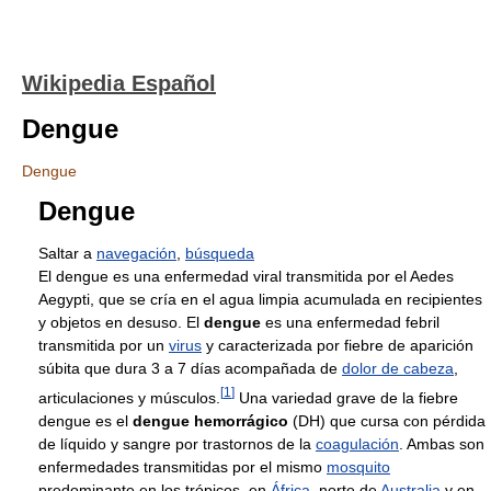
Wikipedia Español
Dengue
Dengue
Dengue
Saltar a
navegación
,
búsqueda
El dengue es una enfermedad viral transmitida por el Aedes
Aegypti, que se cría en el agua limpia acumulada en recipientes
y objetos en desuso. El
dengue
es una enfermedad febril
transmitida por un
virus
y caracterizada por fiebre de aparición
súbita que dura 3 a 7 días acompañada de
dolor de cabeza
,
[
1
]
articulaciones y músculos.
Una variedad grave de la fiebre
dengue es el
dengue hemorrágico
(DH) que cursa con pérdida
de líquido y sangre por trastornos de la
coagulación
. Ambas son
enfermedades transmitidas por el mismo
mosquito
predominante en los trópicos, en
África
, norte de
Australia
y en