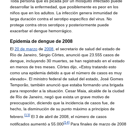
Toda persona que es picada por un mosquito infectado puede
desarrollar la enfermedad, que posiblemente es peor en los
niños que en los adultos. La infección genera inmunidad de
larga duración contra el serotipo específico del virus. No
protege contra otros serotipos y posteriormente puede
exacerbar el dengue hemorrágico.
Epidemia de dengue de 2008
El
20 de marzo
de
2008
, el secretario de salud del estado de
Río de Janeiro, Sérgio Côrtes, anunció que 23.555 casos de
dengue, incluyendo 30 muertes, se han registrado en el estado
en menos de tres meses. Côrtes dijo, «Estoy tratando esto
como una epidemia debido a que el número de casos es muy
elevado». El ministro federal de salud del estado, José Gomes
Temporão, también anunció que estaba formando una brigada
para responder a la situación. Cesar Maia, alcalde de la ciudad
de Río de Janeiro, negó que exista un grave motivo de
preocupación, diciendo que la incidencia de casos fue, de
hecho, la disminución de su punto máximo a principios de
[
13
]
febrero.
El 3 de abril de 2008, el número de casos
[
14
]
notificados aumentó a 55.000
Para finales de marzo de 2008