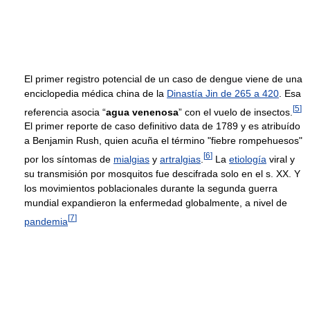
El primer registro potencial de un caso de dengue viene de una
enciclopedia médica china de la
Dinastía Jin de 265 a 420
. Esa
[
5
]
referencia asocia “
agua venenosa
” con el vuelo de insectos.
El primer reporte de caso definitivo data de 1789 y es atribuído
a Benjamin Rush, quien acuña el término "fiebre rompehuesos"
[
6
]
por los síntomas de
mialgias
y
artralgias
.
La
etiología
viral y
su transmisión por mosquitos fue descifrada solo en el s. XX. Y
los movimientos poblacionales durante la segunda guerra
mundial expandieron la enfermedad globalmente, a nivel de
[
7
]
pandemia