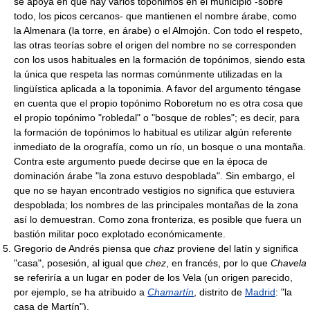
se apoya en que hay varios topónimos en el municipio -sobre
todo, los picos cercanos- que mantienen el nombre árabe, como
la Almenara (la torre, en árabe) o el Almojón. Con todo el respeto,
las otras teorías sobre el origen del nombre no se corresponden
con los usos habituales en la formación de topónimos, siendo esta
la única que respeta las normas comúnmente utilizadas en la
lingüística aplicada a la toponimia. A favor del argumento téngase
en cuenta que el propio topónimo Roboretum no es otra cosa que
el propio topónimo "robledal" o "bosque de robles"; es decir, para
la formación de topónimos lo habitual es utilizar algún referente
inmediato de la orografía, como un río, un bosque o una montaña.
Contra este argumento puede decirse que en la época de
dominación árabe "la zona estuvo despoblada". Sin embargo, el
que no se hayan encontrado vestigios no significa que estuviera
despoblada; los nombres de las principales montañas de la zona
así lo demuestran. Como zona fronteriza, es posible que fuera un
bastión militar poco explotado económicamente.
Gregorio de Andrés piensa que
chaz
proviene del latín y significa
"casa", posesión, al igual que
chez
, en francés, por lo que
Chavela
se referiría a un lugar en poder de los Vela (un origen parecido,
por ejemplo, se ha atribuido a
Chamartín
, distrito de
Madrid
: "la
casa de Martín").