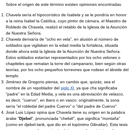
Sobre el origen de este término existen opiniones encontradas:
Chavela
sería el hipocorístico de
Isabela
y se le pondría en honor
a la reina Isabel la Católica, cuyo pintor de cámara, el Maestro de
Robledo de Chavela, realizó el retablo de la Iglesia de la Asunción
de Nuestra Señora.
Chavela
derivaría de "ocho en vela", en alusión al número de
soldados que vigilaban en la edad media la fortaleza, situada
donde ahora está la Iglesia de la Asunción de Nuestra Señora.
Estos soldados estarían representados por los ocho velones o
chapiteles que rematan la torre del campanario, bien según otras
teorías, por los ocho pequeños torreones que rodean el ábside del
templo.
Jiménez de Gregorio piensa, en cambio que, quizás, sea el
nombre de un repoblador del
siglo XI
, ya que
cha
significaba
"padre" en la Edad Media, y
vela
es una abreviación de
velasco
,
es decir, "cuervo", en ibero o en vasco: originalmente, la zona
sería "el robledal del padre Cuervo" o "del padre de Cuervo".
José Luis López opina que Chavela tiene su origen en la palabra
árabe "
Djebel
", pronunciada "chebél", que significa "montaña"
(como en djebel-tarik, que dio en el topónimo Gibraltar). Esta tesis