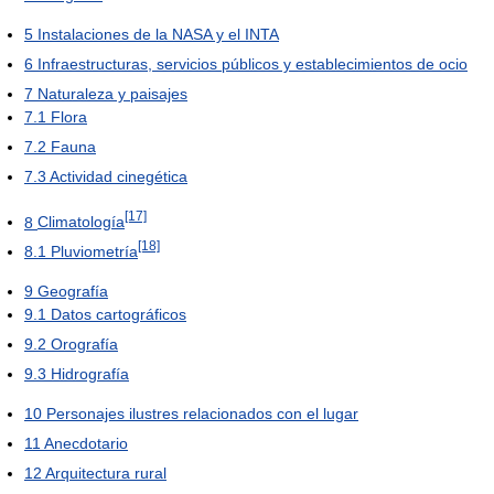
5
Instalaciones de la NASA y el INTA
6
Infraestructuras, servicios públicos y establecimientos de ocio
7
Naturaleza y paisajes
7.1
Flora
7.2
Fauna
7.3
Actividad cinegética
[17]
8
Climatología
[18]
8.1
Pluviometría
9
Geografía
9.1
Datos cartográficos
9.2
Orografía
9.3
Hidrografía
10
Personajes ilustres relacionados con el lugar
11
Anecdotario
12
Arquitectura rural