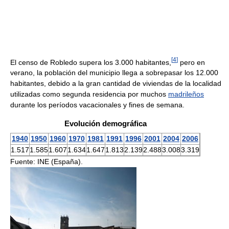
[
4
]
El censo de Robledo supera los 3.000 habitantes,
pero en
verano, la población del municipio llega a sobrepasar los 12.000
habitantes, debido a la gran cantidad de viviendas de la localidad
utilizadas como segunda residencia por muchos
madrileños
durante los períodos vacacionales y fines de semana.
Evolución demográfica
1940
1950
1960
1970
1981
1991
1996
2001
2004
2006
1.517
1.585
1.607
1.634
1.647
1.813
2.139
2.488
3.008
3.319
Fuente: INE (España).