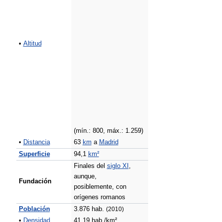
•
Altitud
(mín.: 800, máx.: 1.259)
•
Distancia
63
km
a
Madrid
Superficie
94,1
km²
Finales del
siglo XI
,
aunque,
Fundación
posiblemente, con
orígenes romanos
Población
3.876 hab.
(2010)
•
Densidad
41,19 hab./km²