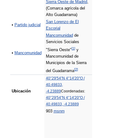
Sierra Oeste de Madrid
,
(Comarca agrícola del
Alto Guadarrama)
San Lorenzo de El
•
Partido judicial
Escorial
Mancomunidad
de
Servicios Sociales
[
1
]
"Sierra Oeste"
y
•
Mancomunidad
Mancomunidad de
Municipios de la Sierra
[
2
]
del Guadarrama
40°29′54″N
4°14′20″O
/
40.49833
,
Ubicación
-4.23889
Coordenadas:
40°29′54″N
4°14′20″O
/
40.49833
,
-4.23889
903
msnm