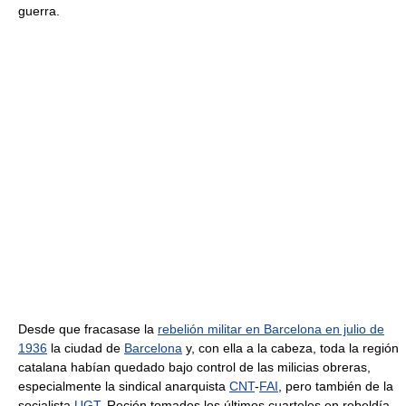
guerra.
Desde que fracasase la
rebelión militar en Barcelona en julio de
1936
la ciudad de
Barcelona
y, con ella a la cabeza, toda la región
catalana habían quedado bajo control de las milicias obreras,
especialmente la sindical anarquista
CNT
-
FAI
, pero también de la
socialista
UGT
. Recién tomados los últimos cuarteles en rebeldía,