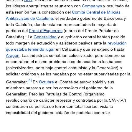
los líderes anarquistas se reunieron con
Companys
y resultado de
esta reunión fue la constitución del
Comité Central de Milicias
Antifascistas de Cataluña
, el verdadero gobierno de Barcelona y
toda Cataluña, donde estaban representados la mayoría de
partidos del
Front d'Esquerres
(marca del Frente Popular en
Cataluña) ; La
Generalidad
y el gobierno central habían perdido
todo margen de actuación y asistieron pasivos ante la
revolución
que estaba teniendo lugar
en Cataluña y que se extendió hasta
Aragón
. Las industrias se habían colectivizado, pero siempre se
encontraban el mismo problema cuando acudían a los bancos
(colectivizados, pero bajo control comunista y la
Generalitat
) a
solicitar créditos y se los negaban por no estar supervisadas por la
[
4
]
Generalitat
.
En
Octubre
el Comité se auto-disolvió y sus
miembros pasaron a ser los
consellers
del gobierno de la
Generalitat. Pero las Patrullas de Control (organismo
revolucionario de carácter represor y controlada por la
CNT-FAI
)
continuaron su política de terror con total libertad, vista la
imposibilidad del gobierno catalán de poderlas controlar.