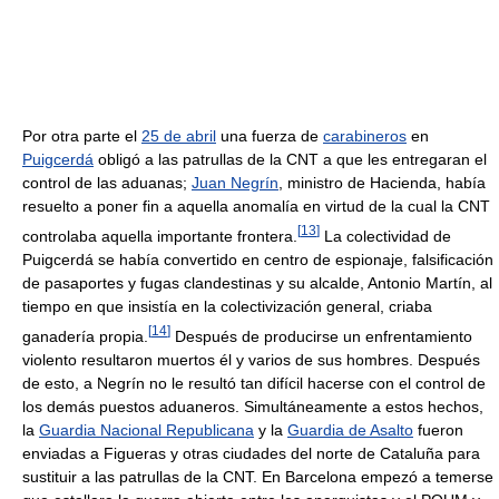
Por otra parte el
25 de abril
una fuerza de
carabineros
en
Puigcerdá
obligó a las patrullas de la CNT a que les entregaran el
control de las aduanas;
Juan Negrín
, ministro de Hacienda, había
resuelto a poner fin a aquella anomalía en virtud de la cual la CNT
[
13
]
controlaba aquella importante frontera.
La colectividad de
Puigcerdá se había convertido en centro de espionaje, falsificación
de pasaportes y fugas clandestinas y su alcalde, Antonio Martín, al
tiempo en que insistía en la colectivización general, criaba
[
14
]
ganadería propia.
Después de producirse un enfrentamiento
violento resultaron muertos él y varios de sus hombres. Después
de esto, a Negrín no le resultó tan difícil hacerse con el control de
los demás puestos aduaneros. Simultáneamente a estos hechos,
la
Guardia Nacional Republicana
y la
Guardia de Asalto
fueron
enviadas a Figueras y otras ciudades del norte de Cataluña para
sustituir a las patrullas de la CNT. En Barcelona empezó a temerse