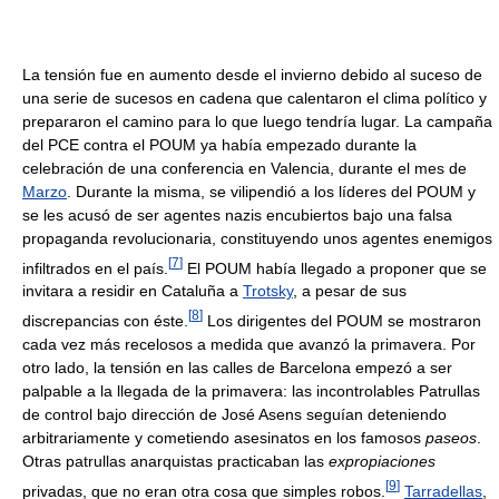
La tensión fue en aumento desde el invierno debido al suceso de
una serie de sucesos en cadena que calentaron el clima político y
prepararon el camino para lo que luego tendría lugar. La campaña
del PCE contra el POUM ya había empezado durante la
celebración de una conferencia en Valencia, durante el mes de
Marzo
. Durante la misma, se vilipendió a los líderes del POUM y
se les acusó de ser agentes nazis encubiertos bajo una falsa
propaganda revolucionaria, constituyendo unos agentes enemigos
[
7
]
infiltrados en el país.
El POUM había llegado a proponer que se
invitara a residir en Cataluña a
Trotsky
, a pesar de sus
[
8
]
discrepancias con éste.
Los dirigentes del POUM se mostraron
cada vez más recelosos a medida que avanzó la primavera. Por
otro lado, la tensión en las calles de Barcelona empezó a ser
palpable a la llegada de la primavera: las incontrolables Patrullas
de control bajo dirección de José Asens seguían deteniendo
arbitrariamente y cometiendo asesinatos en los famosos
paseos
.
Otras patrullas anarquistas practicaban las
expropiaciones
[
9
]
privadas, que no eran otra cosa que simples robos.
Tarradellas
,