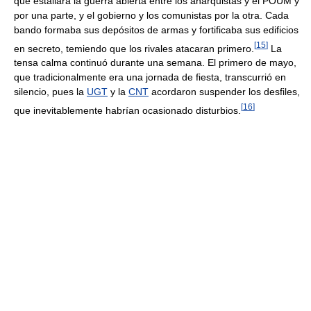
que estallara la guerra abierta entre los anarquistas y el POUM y
por una parte, y el gobierno y los comunistas por la otra. Cada
bando formaba sus depósitos de armas y fortificaba sus edificios
[
15
]
en secreto, temiendo que los rivales atacaran primero.
La
tensa calma continuó durante una semana. El primero de mayo,
que tradicionalmente era una jornada de fiesta, transcurrió en
silencio, pues la
UGT
y la
CNT
acordaron suspender los desfiles,
[
16
]
que inevitablemente habrían ocasionado disturbios.