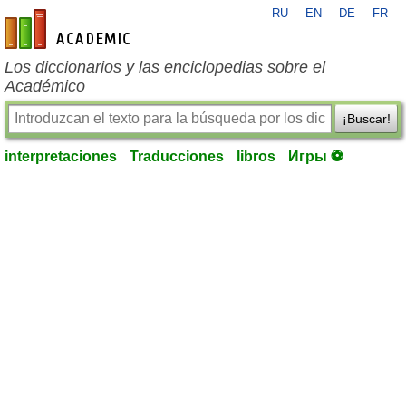
RU
EN
DE
FR
es-academic.com
Los diccionarios y las enciclopedias sobre el
Académico
¡Buscar!
interpretaciones
Traducciones
libros
Игры ⚽