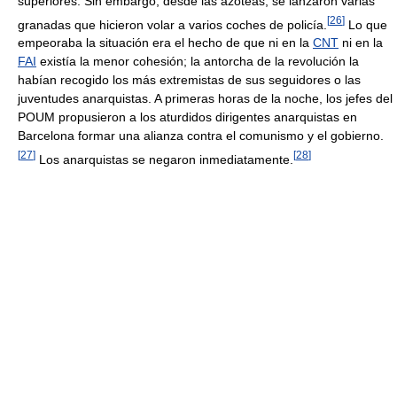
superiores. Sin embargo, desde las azoteas, se lanzaron varias
[
26
]
granadas que hicieron volar a varios coches de policía.
Lo que
empeoraba la situación era el hecho de que ni en la
CNT
ni en la
FAI
existía la menor cohesión; la antorcha de la revolución la
habían recogido los más extremistas de sus seguidores o las
juventudes anarquistas. A primeras horas de la noche, los jefes del
POUM propusieron a los aturdidos dirigentes anarquistas en
Barcelona formar una alianza contra el comunismo y el gobierno.
[
27
]
[
28
]
Los anarquistas se negaron inmediatamente.