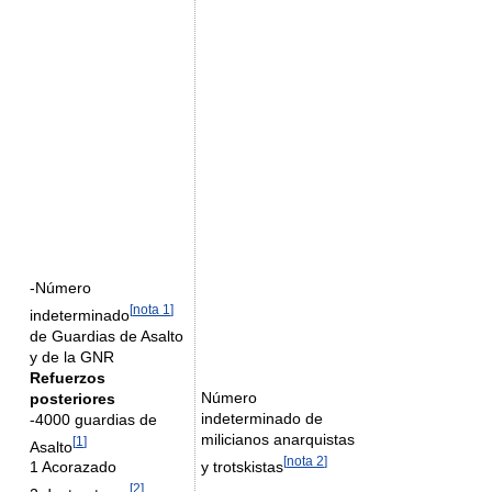
-Número
[
nota 1
]
indeterminado
de Guardias de Asalto
y de la GNR
Refuerzos
Número
posteriores
indeterminado de
-4000 guardias de
milicianos anarquistas
[
1
]
Asalto
[
nota 2
]
y trotskistas
1 Acorazado
[
2
]