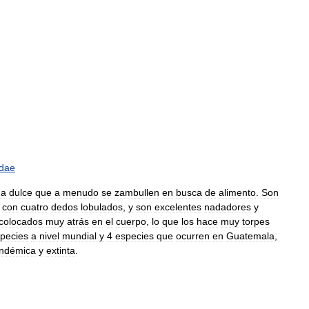
idae
ua
dulce
que
a
menudo
se
zambullen
en
busca
de
alimento
.
Son
con
cuatro
dedos
lobulados
,
y
son
excelentes
nadadores
y
colocados
muy
atrás
en
el
cuerpo
,
lo
que
los
hace
muy
torpes
pecies
a
nivel
mundial
y
4
especies
que
ocurren
en
Guatemala
,
ndémica
y
extinta
.