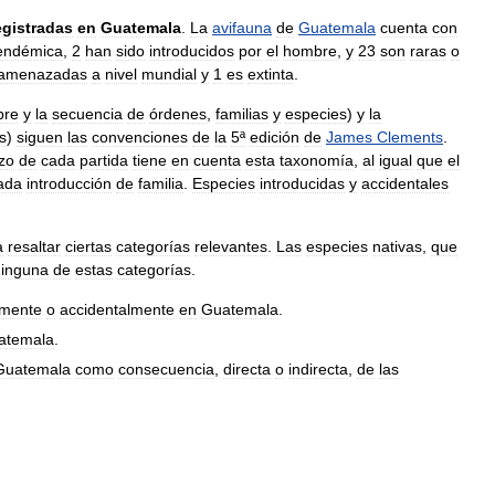
egistradas
en
Guatemala
.
La
avifauna
de
Guatemala
cuenta
con
endémica
,
2
han
sido
introducidos
por
el
hombre
,
y
23
son
raras
o
amenazadas
a
nivel
mundial
y
1
es
extinta
.
bre
y
la
secuencia
de
órdenes
,
familias
y
especies
)
y
la
s
)
siguen
las
convenciones
de
la
5ª
edición
de
James
Clements
.
zo
de
cada
partida
tiene
en
cuenta
esta
taxonomía
,
al
igual
que
el
ada
introducción
de
familia
.
Especies
introducidas
y
accidentales
.
a
resaltar
ciertas
categorías
relevantes
.
Las
especies
nativas
,
que
ninguna
de
estas
categorías
.
amente
o
accidentalmente
en
Guatemala
.
atemala
.
Guatemala
como
consecuencia
,
directa
o
indirecta
,
de
las