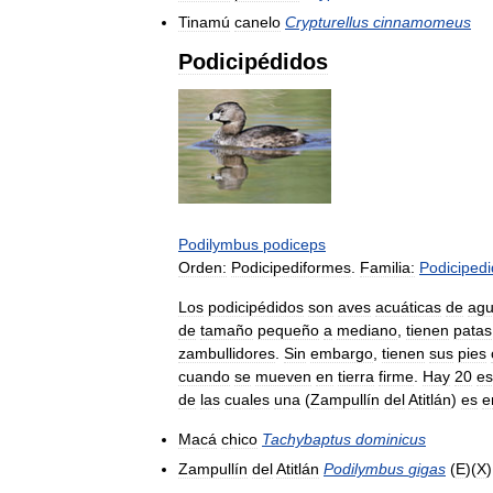
Tinamú
canelo
Crypturellus
cinnamomeus
Podicipédidos
Podilymbus
podiceps
Orden:
Podicipediformes
.
Familia:
Podiciped
Los
podicipédidos
son
aves
acuáticas
de
ag
de
tamaño
pequeño
a
mediano
,
tienen
patas
zambullidores
.
Sin
embargo
,
tienen
sus
pies
cuando
se
mueven
en
tierra
firme
.
Hay
20
es
de
las
cuales
una
(
Zampullín
del
Atitlán
)
es
e
Macá
chico
Tachybaptus
dominicus
Zampullín
del
Atitlán
Podilymbus
gigas
(
E
)(
X
)