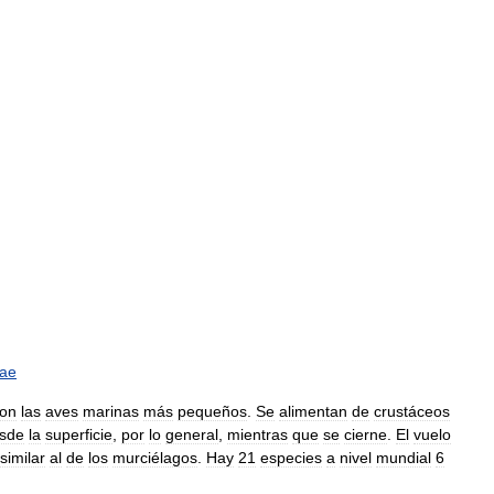
dae
on
las
aves
marinas
más
pequeños
.
Se
alimentan
de
crustáceos
sde
la
superficie
,
por
lo
general
,
mientras
que
se
cierne
.
El
vuelo
similar
al
de
los
murciélagos
.
Hay
21
especies
a
nivel
mundial
6