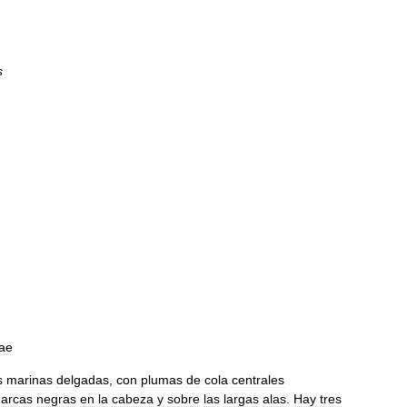
s
ae
s
marinas
delgadas
,
con
plumas
de
cola
centrales
arcas
negras
en
la
cabeza
y
sobre
las
largas
alas
.
Hay
tres