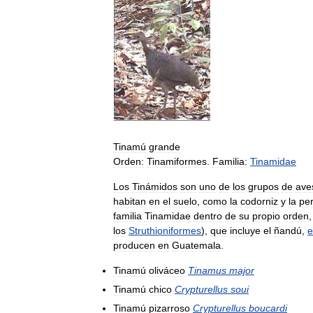
Tinamú
grande
Orden:
Tinamiformes
.
Familia:
Tinamidae
Los
Tinámidos
son
uno
de
los
grupos
de
ave
habitan
en
el
suelo
,
como
la
codorniz
y
la
per
familia
Tinamidae
dentro
de
su
propio
orden
los
Struthioniformes
),
que
incluye
el
ñandú
,
producen
en
Guatemala
.
Tinamú
oliváceo
Tinamus
major
Tinamú
chico
Crypturellus
soui
Tinamú
pizarroso
Crypturellus
boucardi