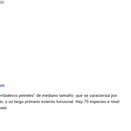
ps
dae
erdaderos
petreles
"
de
mediano
tamaño
,
que
se
caracteriza
por
io
,
y
un
largo
primario
exterior
funcional
.
Hay
75
especies
a
nivel
ala
.