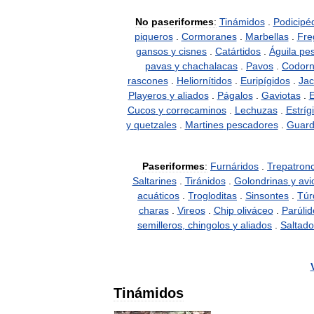
No
paseriformes
:
Tinámidos
.
Podicipé
piqueros
.
Cormoranes
.
Marbellas
.
Fre
gansos
y
cisnes
.
Catártidos
.
Águila
pe
pavas
y
chachalacas
.
Pavos
.
Codorn
rascones
.
Heliornítidos
.
Euripígidos
.
Ja
Playeros
y
aliados
.
Págalos
.
Gaviotas
.
E
Cucos
y
correcaminos
.
Lechuzas
.
Estríg
y
quetzales
.
Martines
pescadores
.
Guard
Paseriformes
:
Furnáridos
.
Trepatron
Saltarines
.
Tiránidos
.
Golondrinas
y
avi
acuáticos
.
Trogloditas
.
Sinsontes
.
Túr
charas
.
Vireos
.
Chip
oliváceo
.
Parúlid
semilleros
,
chingolos
y
aliados
.
Saltado
Tinámidos