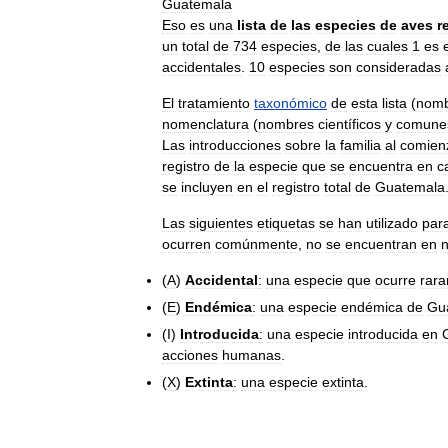
Guatemala
Eso
es
una
lista
de
las
especies
de
aves
r
un
total
de
734
especies
,
de
las
cuales
1
es
accidentales
.
10
especies
son
consideradas
El
tratamiento
taxonómico
de
esta
lista
(
nom
nomenclatura
(
nombres
científicos
y
comune
Las
introducciones
sobre
la
familia
al
comien
registro
de
la
especie
que
se
encuentra
en
c
se
incluyen
en
el
registro
total
de
Guatemala
Las
siguientes
etiquetas
se
han
utilizado
par
ocurren
comúnmente
,
no
se
encuentran
en
(
A
)
Accidental
:
una
especie
que
ocurre
rar
(
E
)
Endémica
:
una
especie
endémica
de
Gu
(
I
)
Introducida
:
una
especie
introducida
en
acciones
humanas
.
(
X
)
Extinta
:
una
especie
extinta
.