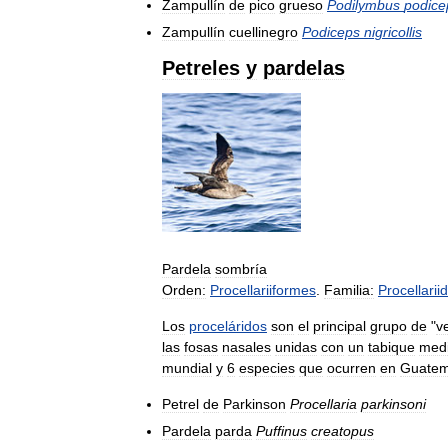
Zampullín
de
pico
grueso
Podilymbus
podice
Zampullín
cuellinegro
Podiceps
nigricollis
Petreles
y
pardelas
Pardela
sombría
Orden:
Procellariiformes
.
Familia:
Procellarii
Los
proceláridos
son
el
principal
grupo
de
"
v
las
fosas
nasales
unidas
con
un
tabique
med
mundial
y
6
especies
que
ocurren
en
Guatem
Petrel
de
Parkinson
Procellaria
parkinsoni
Pardela
parda
Puffinus
creatopus