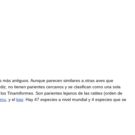
s
más
antiguos
.
Aunque
parecen
similares
a
otras
aves
que
diz
,
no
tienen
parientes
cercanos
y
se
clasifican
como
una
sola
,
los
Tinamiformes
.
Son
parientes
lejanos
de
las
ratites
(
orden
de
emu
,
y
el
kiwi
.
Hay
47
especies
a
nivel
mundial
y
4
especies
que
se