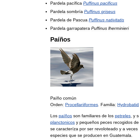
Pardela
pacífica
Puffinus
pacificus
Pardela
sombría
Puffinus
griseus
Pardela
de
Pascua
Puffinus
nativitatis
Pardela
garrapatera
Puffinus
lherminieri
Paíños
Paíño
común
Orden:
Procellariiformes
.
Familia:
Hydrobati
Los
paíños
son
familiares
de
los
petreles
,
y
s
planctonicos
y
pequeños
peces
recogidos
de
se
caracteríza
por
ser
revoloteado
y
a
veces
especies
que
se
producen
en
Guatemala
.