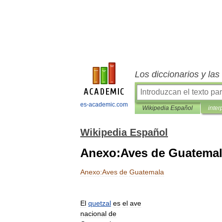
Los diccionarios y la
es-academic.com
Wikipedia Español
inter
Wikipedia Español
Anexo:Aves de Guatema
Anexo:Aves
de
Guatemala
El
quetzal
es
el
ave
nacional
de