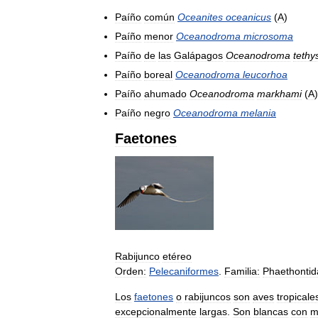
Paíño
común
Oceanites
oceanicus
(
A
)
Paíño
menor
Oceanodroma
microsoma
Paíño
de
las
Galápagos
Oceanodroma
tethy
Paíño
boreal
Oceanodroma
leucorhoa
Paíño
ahumado
Oceanodroma
markhami
(
A
)
Paíño
negro
Oceanodroma
melania
Faetones
Rabijunco
etéreo
Orden:
Pelecaniformes
.
Familia:
Phaethontid
Los
faetones
o
rabijuncos
son
aves
tropicale
excepcionalmente
largas
.
Son
blancas
con
m