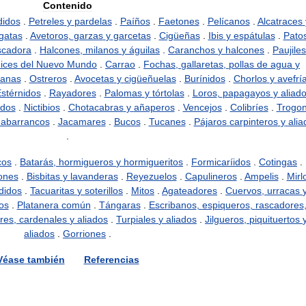
Contenido
didos
.
Petreles
y
pardelas
.
Paíños
.
Faetones
.
Pelícanos
.
Alcatraces
gatas
.
Avetoros
,
garzas
y
garcetas
.
Cigüeñas
.
Ibis
y
espátulas
.
Pato
scadora
.
Halcones
,
milanos
y
águilas
.
Caranchos
y
halcones
.
Paujiles
ices
del
Nuevo
Mundo
.
Carrao
.
Fochas
,
gallaretas
,
pollas
de
agua
y
canas
.
Ostreros
.
Avocetas
y
cigüeñuelas
.
Burínidos
.
Chorlos
y
avefrí
stérnidos
.
Rayadores
.
Palomas
y
tórtolas
.
Loros
,
papagayos
y
aliad
idos
.
Nictibios
.
Chotacabras
y
añaperos
.
Vencejos
.
Colibríes
.
Trogo
abarrancos
.
Jacamares
.
Bucos
.
Tucanes
.
Pájaros
carpinteros
y
alia
.
cos
.
Batarás
,
hormigueros
y
hormigueritos
.
Formicaríidos
.
Cotingas
.
ones
.
Bisbitas
y
lavanderas
.
Reyezuelos
.
Capulineros
.
Ampelis
.
Mirl
didos
.
Tacuaritas
y
soterillos
.
Mitos
.
Agateadores
.
Cuervos
,
urracas
os
.
Platanera
común
.
Tángaras
.
Escribanos
,
espiqueros
,
rascadores
res
,
cardenales
y
aliados
.
Turpiales
y
aliados
.
Jilgueros
,
piquituertos
aliados
.
Gorriones
.
Véase
también
Referencias