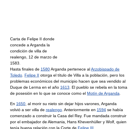
Carta de Felipe II donde
concede a Arganda la
condición de villa de
realengo, 12 de marzo de
1583.
Hasta finales de
1580
Arganda pertenece al
Arzobispado de
Toledo
.
Felipe II
otorga el título de Villa a la población, pero los
problemas económicos del municipio hacen que sea vendido al
Duque de Lerma en el año
1613
. El pueblo se rebela en la toma
de posesión en lo que se conoce como el
Motín de Arganda
.
En
1650
, al morir su nieto sin dejar hijos varones, Arganda
volvió a ser villa de
realengo
. Anteriormente en
1594
se había
comenzado a construir la Casa del Rey. Fue mandada construir
por el embajador de Alemania, Hans Khevenhüller y Wolf, quien
tenía buena relación con la Corte de
Felipe III
.