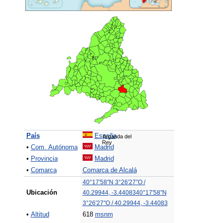
País
España
Arganda del
Rey
•
Com. Autónoma
Madrid
•
Provincia
Madrid
•
Comarca
Comarca de Alcalá
40°17′58″N
3°26′27″O
/
Ubicación
40.29944
,
-3.44083
40°17′58″N
3°26′27″O
/
40.29944
,
-3.44083
•
Altitud
618
msnm