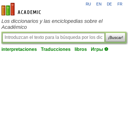
RU
EN
DE
FR
es-academic.com
Los diccionarios y las enciclopedias sobre el
Académico
¡Buscar!
interpretaciones
Traducciones
libros
Игры ⚽