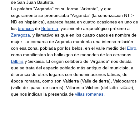
de San Juan Bautista.
La palabra "Arganda" en su forma "Arkanta", y que
seguramente se pronunciaba "Arganda" (la sonorización NT >
ND es hispánica), aparece hasta en cuatro ocasiones en uno de
los
bronces
de
Botorrita
, yacimiento arqueológico próximo a
Zaragoza
, y llamativo es que en los cuatro casos es nombre de
mujer. La comarca de Arganda mantenía una intensa relación
con esa zona, poblada por los belos, en el valle medio del
Ebro
,
como manifiestan los hallazgos de monedas de las cercanas
Bílbilis
y Sekaisa. El origen celtíbero de “Arganda” nos delata
que se trata del espacio poblado más antiguo del municipio, a
diferencia de otros lugares con denominaciones latinas, de
época romana, como son Valtierra (Valle de tierra), Valdocarros
(valle de -paso- de carros), Villares o Vilches (del latín:
villicis
),
que nos indican la presencia de
villas romanas
.