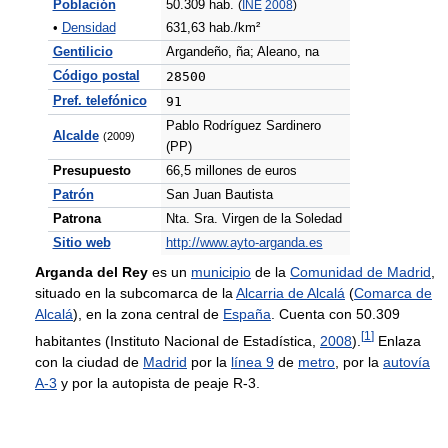
Población
50.309 hab.
(
INE
2008
)
•
Densidad
631,63 hab./km²
Gentilicio
Argandeño, ña; Aleano, na
Código postal
28500
Pref. telefónico
91
Pablo Rodríguez Sardinero
Alcalde
(2009)
(PP)
Presupuesto
66,5 millones de euros
Patrón
San Juan Bautista
Patrona
Nta. Sra. Virgen de la Soledad
Sitio web
http://www.ayto-arganda.es
Arganda del Rey
es un
municipio
de la
Comunidad de Madrid
,
situado en la subcomarca de la
Alcarria de Alcalá
(
Comarca de
Alcalá
), en la zona central de
España
. Cuenta con 50.309
[
1
]
habitantes (Instituto Nacional de Estadística,
2008
).
Enlaza
con la ciudad de
Madrid
por la
línea 9
de
metro
, por la
autovía
A-3
y por la autopista de peaje R-3.