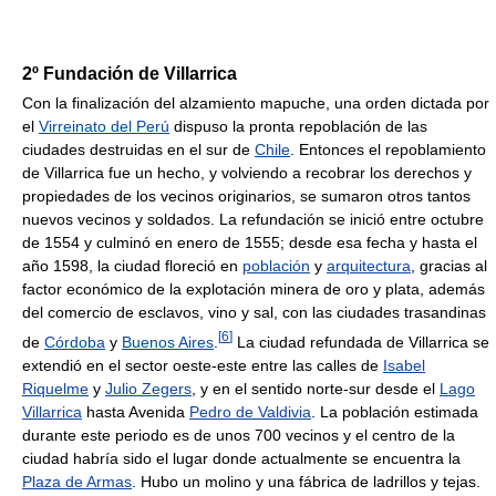
2º Fundación de Villarrica
Con la finalización del alzamiento mapuche, una orden dictada por
el
Virreinato del Perú
dispuso la pronta repoblación de las
ciudades destruidas en el sur de
Chile
. Entonces el repoblamiento
de Villarrica fue un hecho, y volviendo a recobrar los derechos y
propiedades de los vecinos originarios, se sumaron otros tantos
nuevos vecinos y soldados. La refundación se inició entre octubre
de 1554 y culminó en enero de 1555; desde esa fecha y hasta el
año 1598, la ciudad floreció en
población
y
arquitectura
, gracias al
factor económico de la explotación minera de oro y plata, además
del comercio de esclavos, vino y sal, con las ciudades trasandinas
[
6
]
de
Córdoba
y
Buenos Aires
.
La ciudad refundada de Villarrica se
extendió en el sector oeste-este entre las calles de
Isabel
Riquelme
y
Julio Zegers
, y en el sentido norte-sur desde el
Lago
Villarrica
hasta Avenida
Pedro de Valdivia
. La población estimada
durante este periodo es de unos 700 vecinos y el centro de la
ciudad habría sido el lugar donde actualmente se encuentra la
Plaza de Armas
. Hubo un molino y una fábrica de ladrillos y tejas.