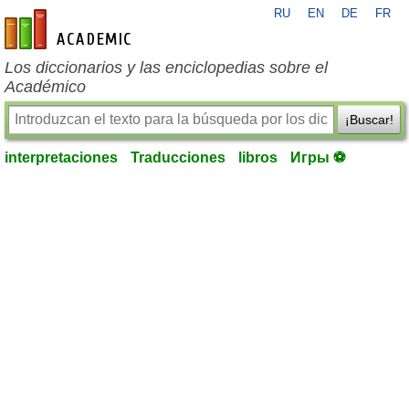
RU
EN
DE
FR
es-academic.com
Los diccionarios y las enciclopedias sobre el
Académico
¡Buscar!
interpretaciones
Traducciones
libros
Игры ⚽