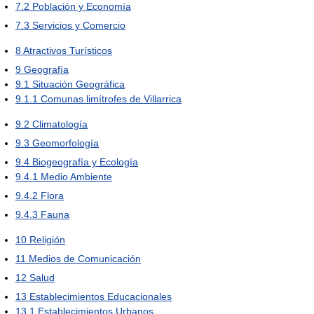
7.2
Población y Economía
7.3
Servicios y Comercio
8
Atractivos Turísticos
9
Geografía
9.1
Situación Geográfica
9.1.1
Comunas limítrofes de Villarrica
9.2
Climatología
9.3
Geomorfología
9.4
Biogeografía y Ecología
9.4.1
Medio Ambiente
9.4.2
Flora
9.4.3
Fauna
10
Religión
11
Medios de Comunicación
12
Salud
13
Establecimientos Educacionales
13.1
Establecimientos Urbanos