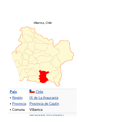
Villarrica, Chile
País
Chile
•
Región
IX de La Araucanía
•
Provincia
Provincia de Cautín
• Comuna
Villarrica