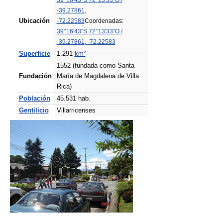
39°16′43″S
72°13′33″O
/
-39.27861
,
Ubicación
-72.22583
Coordenadas:
39°16′43″S
72°13′33″O
/
-39.27861
,
-72.22583
Superficie
1.291
km²
1552 (fundada como Santa
Fundación
María de Magdalena de Villa
Rica)
Población
45.531 hab.
Gentilicio
Villarricenses