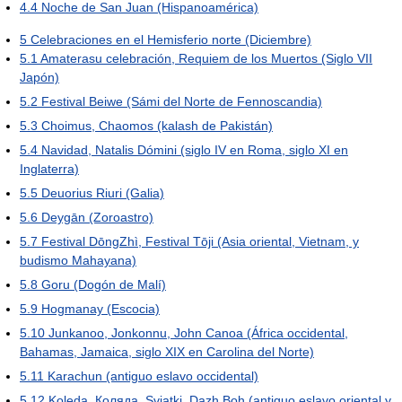
4.4
Noche de San Juan (Hispanoamérica)
5
Celebraciones en el Hemisferio norte (Diciembre)
5.1
Amaterasu celebración, Requiem de los Muertos (Siglo VII
Japón)
5.2
Festival Beiwe (Sámi del Norte de Fennoscandia)
5.3
Choimus, Chaomos (kalash de Pakistán)
5.4
Navidad, Natalis Dómini (siglo IV en Roma, siglo XI en
Inglaterra)
5.5
Deuorius Riuri (Galia)
5.6
Deygān (Zoroastro)
5.7
Festival DōngZhì, Festival Tōji (Asia oriental, Vietnam, y
budismo Mahayana)
5.8
Goru (Dogón de Malí)
5.9
Hogmanay (Escocia)
5.10
Junkanoo, Jonkonnu, John Canoa (África occidental,
Bahamas, Jamaica, siglo XIX en Carolina del Norte)
5.11
Karachun (antiguo eslavo occidental)
5.12
Koleda, Коляда, Sviatki, Dazh Boh (antiguo eslavo oriental y