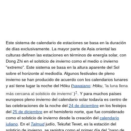
Este sistema de calendario de estaciones se basa en la duración
de días exclusivamente. La mayor parte de Asia oriental las
culturas definen las estaciones en términos de energía solar, con
Dong Zhi en el solsticio de invierno como el medio o invierno
"extremo". Este sistema se basa en la altura aparente del Sol
sobre el horizonte al mediodía. Algunos festivales de pleno
invierno se han producido de acuerdo con los calendarios lunares
y así tiene lugar la noche del Hōku (
hawaiano
:
Hōku
,
'la luna llena
?
más cercana al solsticio de invierno'
)
. Y para muchos países
europeos pleno invierno del calendario solar todavía es centro de
las celebraciones de la noche del
24 de diciembre
en los festejos
del
25 de diciembre
en el hemisferio norte, que fue considerado
como el solsticio de invierno desde la creación del
calendario
juliano
. En el
Talmud
judío, Teḳufat Tevet, es la estación del
solsticio de invierno, se registra como el primer día del
"paso de