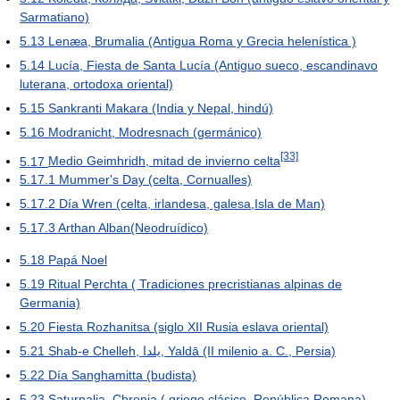
Sarmatiano)
5.13
Lenæa, Brumalia (Antigua Roma y Grecia helenística )
5.14
Lucía, Fiesta de Santa Lucía (Antiguo sueco, escandinavo
luterana, ortodoxa oriental)
5.15
Sankranti Makara (India y Nepal, hindú)
5.16
Modranicht, Modresnach (germánico)
[33]
5.17
Medio Geimhridh, mitad de invierno celta
5.17.1
Mummer's Day (celta, Cornualles)
5.17.2
Día Wren (celta, irlandesa, galesa,Isla de Man)
5.17.3
Arthan Alban(Neodruídico)
5.18
Papá Noel
5.19
Ritual Perchta ( Tradiciones precristianas alpinas de
Germania)
5.20
Fiesta Rozhanitsa (siglo XII Rusia eslava oriental)
5.21
Shab-e Chelleh, یلدا, Yaldā (II milenio a. C., Persia)
5.22
Día Sanghamitta (budista)
5.23
Saturnalia, Chronia ( griego clásico, República Romana)