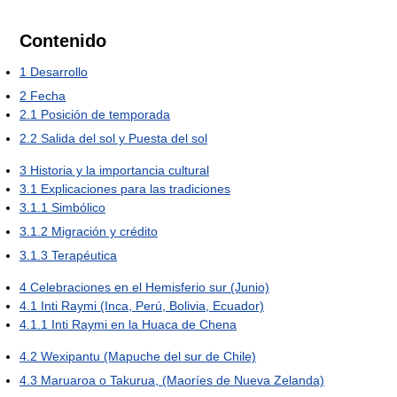
Contenido
1
Desarrollo
2
Fecha
2.1
Posición de temporada
2.2
Salida del sol y Puesta del sol
3
Historia y la importancia cultural
3.1
Explicaciones para las tradiciones
3.1.1
Simbólico
3.1.2
Migración y crédito
3.1.3
Terapéutica
4
Celebraciones en el Hemisferio sur (Junio)
4.1
Inti Raymi (Inca, Perú, Bolivia, Ecuador)
4.1.1
Inti Raymi en la Huaca de Chena
4.2
Wexipantu (Mapuche del sur de Chile)
4.3
Maruaroa o Takurua, (Maoríes de Nueva Zelanda)