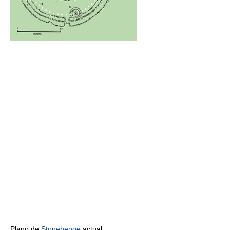
Plano de
Stonehenge
actual.