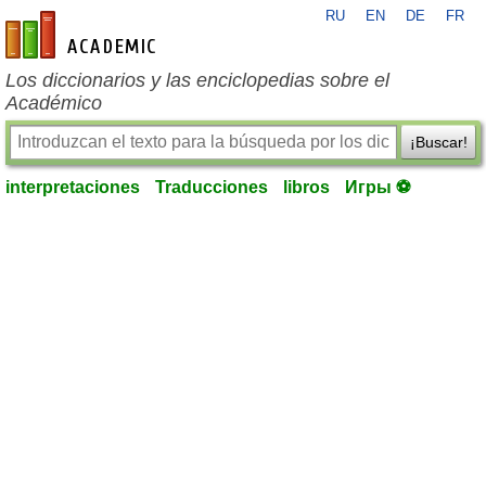
RU
EN
DE
FR
es-academic.com
Los diccionarios y las enciclopedias sobre el
Académico
¡Buscar!
interpretaciones
Traducciones
libros
Игры ⚽