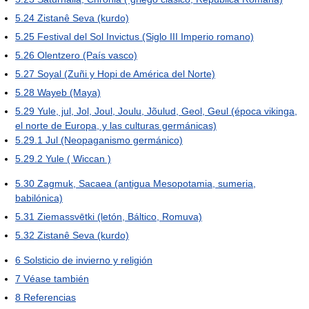
5.24
Zistanê Seva (kurdo)
5.25
Festival del Sol Invictus (Siglo III Imperio romano)
5.26
Olentzero (País vasco)
5.27
Soyal (Zuñi y Hopi de América del Norte)
5.28
Wayeb (Maya)
5.29
Yule, jul, Jol, Joul, Joulu, Jõulud, Geol, Geul (época vikinga,
el norte de Europa, y las culturas germánicas)
5.29.1
Jul (Neopaganismo germánico)
5.29.2
Yule ( Wiccan )
5.30
Zagmuk, Sacaea (antigua Mesopotamia, sumeria,
babilónica)
5.31
Ziemassvētki (letón, Báltico, Romuva)
5.32
Zistanê Seva (kurdo)
6
Solsticio de invierno y religión
7
Véase también
8
Referencias