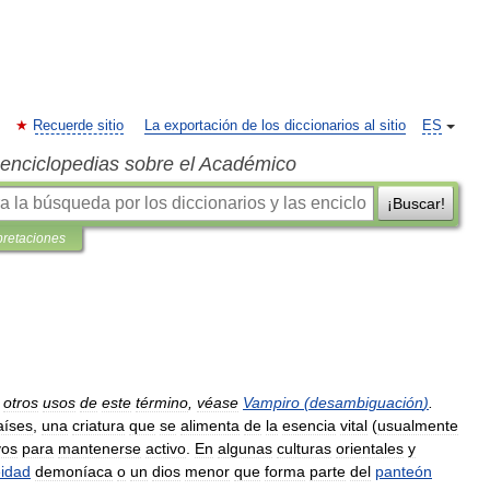
Recuerde sitio
La exportación de los diccionarios al sitio
ES
s enciclopedias sobre el Académico
¡Buscar!
pretaciones
otros
usos
de
este
término
,
véase
Vampiro
(
desambiguación
)
.
aíses
,
una
criatura
que
se
alimenta
de
la
esencia
vital
(
usualmente
vos
para
mantenerse
activo
.
En
algunas
culturas
orientales
y
idad
demoníaca
o
un
dios
menor
que
forma
parte
del
panteón