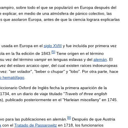
vampiro
,
sobre
todo
el
que
se
popularizó
en
Europa
después
del
e
explicar
,
en
medio
de
una
atmósfera
de
pánico
colectivo
,
las
es
que
asolaron
Europa
,
antes
de
que
la
ciencia
lograra
explicarlas
r
usada
en
Europa
en
el
siglo
XVIII
y
fue
incluída
por
primera
vez
[
5
]
ola
en
la
9a
edición
de
1843
.
Tiene
origen
en
el
término
su
vez
del
término
vampir
en
lenguas
eslavas
y
del
alemán
.
El
vez
del
eslavo
arcaico
oper
,
del
cual
existen
raíces
indoeuropeas
vez:
"
ser
volador
", "
beber
o
chupar
"
y
"
lobo
".
Por
otra
parte
,
hace
o
hematófago
.
iccionario
Oxford
de
Inglés
fecha
la
primera
aparición
de
la
1734
,
en
un
diario
de
viaje
titulado
"
Travels
of
three
english
s
),
publicado
posteriormente
en
el
"
Harleian
miscellany
"
en
1745
.
[
8
]
vo
para
las
publicaciones
en
alemán
.
Después
de
que
Austria
a
con
el
Tratado
de
Passarowitz
en
1718
,
los
funcionarios