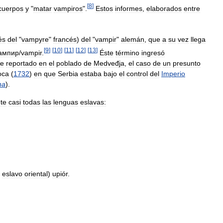
[
8
]
cuerpos
y
"
matar
vampiros
".
Estos
informes
,
elaborados
entre
és
del
"
vampyre
"
francés
)
del
"
vampir
"
alemán
,
que
a
su
vez
llega
[
9
]
[
10
]
[
11
]
[
12
]
[
13
]
ампир
/
vampir
.
Éste
término
ingresó
ue
reportado
en
el
poblado
de
Medveđja
,
el
caso
de
un
presunto
oca
(
1732
)
en
que
Serbia
estaba
bajo
el
control
del
Imperio
na
).
te
casi
todas
las
lenguas
eslavas:
eslavo
oriental
)
upiór
.