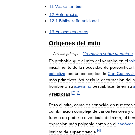
11
Véase
también
12
Referencias
12
.
1
Bibliografía
adicional
13
Enlaces
externos
Orígenes
del
mito
Creencias
sobre
vampiros
Artículo
principal:
Es
probable
que
el
mito
del
vampiro
en
el
fol
inicialmente
de
la
necesidad
de
personificar
colectivo
,
según
conceptos
de
Carl
Gustav
J
más
primitivos
.
Así
sería
la
encarnación
del
m
hombre
o
su
atavismo
bestial
,
latente
en
su
[
2
]
[
3
]
y
religiosas
.
Pero
el
mito
,
como
es
conocido
en
nuestros
combinación
compleja
de
varios
temores
y
c
fuente
de
poderío
o
vehículo
del
alma
,
el
tem
expresión
más
palpable
como
es
el
cadáver
,
[
4
]
instinto
de
supervivencia
.