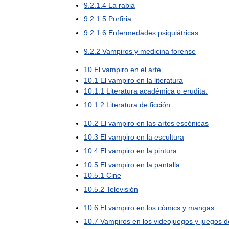
9
.
2
.
1
.
4
La
rabia
9
.
2
.
1
.
5
Porfiria
9
.
2
.
1
.
6
Enfermedades
psiquiátricas
9
.
2
.
2
Vampiros
y
medicina
forense
10
El
vampiro
en
el
arte
10
.
1
El
vampiro
en
la
literatura
10
.
1
.
1
Literatura
académica
o
erudita
.
10
.
1
.
2
Literatura
de
ficción
10
.
2
El
vampiro
en
las
artes
escénicas
10
.
3
El
vampiro
en
la
escultura
10
.
4
El
vampiro
en
la
pintura
10
.
5
El
vampiro
en
la
pantalla
10
.
5
.
1
Cine
10
.
5
.
2
Televisión
10
.
6
El
vampiro
en
los
cómics
y
mangas
10
.
7
Vampiros
en
los
videojuegos
y
juegos
d