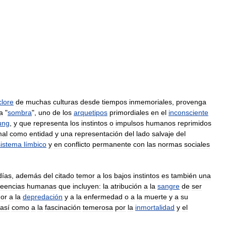
clore
de
muchas
culturas
desde
tiempos
inmemoriales
,
provenga
la
"
sombra
",
uno
de
los
arquetipos
primordiales
en
el
inconsciente
ung
,
y
que
representa
los
instintos
o
impulsos
humanos
reprimidos
al
como
entidad
y
una
representación
del
lado
salvaje
del
sistema
límbico
y
en
conflicto
permanente
con
las
normas
sociales
días
,
además
del
citado
temor
a
los
bajos
instintos
es
también
una
reencias
humanas
que
incluyen:
la
atribución
a
la
sangre
de
ser
or
a
la
depredación
y
a
la
enfermedad
o
a
la
muerte
y
a
su
así
como
a
la
fascinación
temerosa
por
la
inmortalidad
y
el