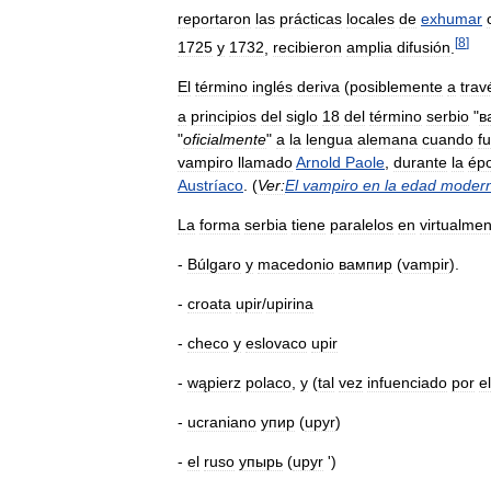
reportaron
las
prácticas
locales
de
exhumar
[
8
]
1725
y
1732
,
recibieron
amplia
difusión
.
El
término
inglés
deriva
(
posiblemente
a
trav
a
principios
del
siglo
18
del
término
serbio
"
в
"
oficialmente
"
a
la
lengua
alemana
cuando
f
vampiro
llamado
Arnold
Paole
,
durante
la
ép
Austríaco
. (
Ver:
El
vampiro
en
la
edad
moder
La
forma
serbia
tiene
paralelos
en
virtualmen
-
Búlgaro
y
macedonio
вампир
(
vampir
).
-
croata
upir
/
upirina
-
checo
y
eslovaco
upir
-
wąpierz
polaco
,
y
(
tal
vez
infuenciado
por
el
-
ucraniano
упир
(
upyr
)
-
el
ruso
упырь
(
upyr
')