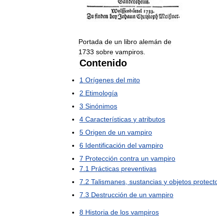
Portada
de
un
libro
alemán
de
1733
sobre
vampiros
.
Contenido
1
Orígenes
del
mito
2
Etimología
3
Sinónimos
4
Características
y
atributos
5
Origen
de
un
vampiro
6
Identificación
del
vampiro
7
Protección
contra
un
vampiro
7
.
1
Prácticas
preventivas
7
.
2
Talismanes
,
sustancias
y
objetos
protect
7
.
3
Destrucción
de
un
vampiro
8
Historia
de
los
vampiros