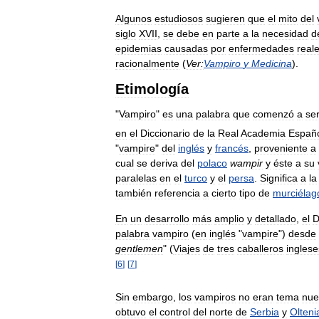
Algunos
estudiosos
sugieren
que
el
mito
del
siglo
XVII
,
se
debe
en
parte
a
la
necesidad
d
epidemias
causadas
por
enfermedades
real
racionalmente
(
Ver:
Vampiro
y
Medicina
).
Etimología
"
Vampiro
"
es
una
palabra
que
comenzó
a
se
en
el
Diccionario
de
la
Real
Academia
Españ
"
vampire
"
del
inglés
y
francés
,
proveniente
a
cual
se
deriva
del
polaco
wampir
y
éste
a
su
paralelas
en
el
turco
y
el
persa
.
Significa
a
la
también
referencia
a
cierto
tipo
de
murciélag
En
un
desarrollo
más
amplio
y
detallado
,
el
D
palabra
vampiro
(
en
inglés
"
vampire
")
desde
gentlemen
" (
Viajes
de
tres
caballeros
inglese
[
6
]
[
7
]
Sin
embargo
,
los
vampiros
no
eran
tema
nue
obtuvo
el
control
del
norte
de
Serbia
y
Olteni