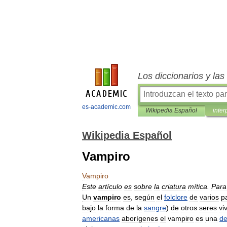
Los diccionarios y la
es-academic.com
Wikipedia Español
inter
Wikipedia Español
Vampiro
Vampiro
Este
artículo
es
sobre
la
criatura
mítica
.
Para
Un
vampiro
es
,
según
el
folclore
de
varios
p
bajo
la
forma
de
la
sangre
)
de
otros
seres
vi
americanas
aborígenes
el
vampiro
es
una
de