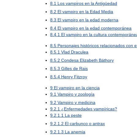
8
.
1
Los
vampiros
en
la
Antigüedad
8
.
2
El
vampiro
en
la
Edad
Media
8
.
3
El
vampiro
en
la
edad
moderna
8
.
4
El
vampiro
en
la
edad
contemporánea
8
.
4
.
1
El
vampiro
en
la
cultura
contemporáne
8
.
5
Personajes
históricos
relacionados
con
e
8
.
5
.
1
Vlad
Draculea
8
.
5
.
2
Condesa
Elizabeth
Báthory
8
.
5
.
3
Gilles
de
Rais
8
.
5
.
4
Henry
Fitzroy
9
El
vampiro
en
la
ciencia
9
.
1
Vampiro
y
zoología
9
.
2
Vampiro
y
medicina
9
.
2
.
1
¿
Enfermedades
vampíricas
?
9
.
2
.
1
.
1
La
peste
9
.
2
.
1
.
2
El
carbunco
o
antrax
9
.
2
.
1
.
3
La
anemia