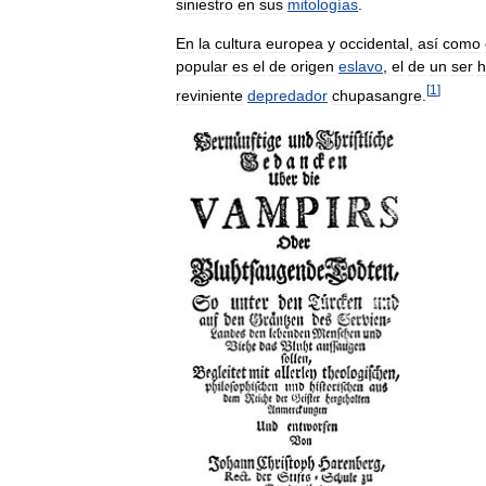
siniestro
en
sus
mitologías
.
En
la
cultura
europea
y
occidental
,
así
como
popular
es
el
de
origen
eslavo
,
el
de
un
ser
[
1
]
reviniente
depredador
chupasangre
.