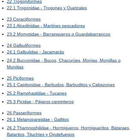
22
Trogoniformes
22.1
Trogonidae - Trogones y Quetzales
23
Coraciiformes
23.1
Alcedinidae - Martines pescadores
23.2
Momotidae - Barranqueros o Guardabarrancos
24
Galbuliformes
24.1
Galbulidae - Jacamarás
24.2
Bucconidae - Bucos, Chacurúes, Monjas, Monjillas o
Monjitas
25
Piciformes
25.1
Capitonidae - Barbudos, Barbuditos y Cabezones
25.2
Ramphastidae - Tucanes
25.3
Picidae - Pájaros carpinteros
26
Passeriformes
26.1
Melanopareiidae - Gallitos
26.2
Thamnophilidae - Hormigueros, Hormigueritos, Bataraes,
Bataritos, Tiluchíes y Ojodefuegos