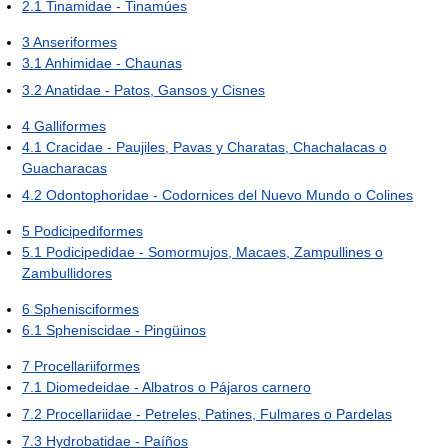
2.1
Tinamidae - Tinamúes
3
Anseriformes
3.1
Anhimidae - Chaunas
3.2
Anatidae - Patos, Gansos y Cisnes
4
Galliformes
4.1
Cracidae - Paujiles, Pavas y Charatas, Chachalacas o
Guacharacas
4.2
Odontophoridae - Codornices del Nuevo Mundo o Colines
5
Podicipediformes
5.1
Podicipedidae - Somormujos, Macaes, Zampullines o
Zambullidores
6
Sphenisciformes
6.1
Spheniscidae - Pingüinos
7
Procellariiformes
7.1
Diomedeidae - Albatros o Pájaros carnero
7.2
Procellariidae - Petreles, Patines, Fulmares o Pardelas
7.3
Hydrobatidae - Paíños