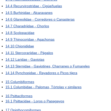
14.4
Recurvirostridae - Cigüeñuelas
14.5
Burhinidae - Alcaravanes
14.6
Glareolidae - Corredores o Canasteras
14.7
Charadriidae - Chorlos
14.8
Scolopacidae
14.9
Thinocoridae - Agachonas
14.10
Chionididae
14.11
Stercorariidae - Págalos
14.12
Laridae - Gaviotas
14.13
Sternidae - Gaviotines, Charranes o Fumareles
14.14
Rynchopidae - Rayadores o Picos tijera
15
Columbiformes
15.1
Columbidae - Palomas, Tórtolas y similares
16
Psittaciformes
16.1
Psittacidae - Loros o Papagayos
17
Opisthocomiformes