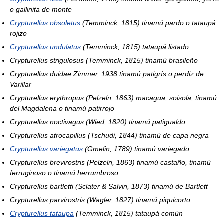
o gallinita de monte
Crypturellus obsoletus
(Temminck, 1815) tinamú pardo o tataupá
rojizo
Crypturellus undulatus
(Temminck, 1815) tataupá listado
Crypturellus strigulosus
(Temminck, 1815) tinamú brasileño
Crypturellus duidae
Zimmer, 1938 tinamú patigrís o perdiz de
Varillar
Crypturellus erythropus
(Pelzeln, 1863) macagua, soisola, tinamú
del Magdalena o tinamú patirrojo
Crypturellus noctivagus
(Wied, 1820) tinamú patigualdo
Crypturellus atrocapillus
(Tschudi, 1844) tinamú de capa negra
Crypturellus variegatus
(Gmelin, 1789) tinamú variegado
Crypturellus brevirostris
(Pelzeln, 1863) tinamú castaño, tinamú
ferruginoso o tinamú herrumbroso
Crypturellus bartletti
(Sclater & Salvin, 1873) tinamú de Bartlett
Crypturellus parvirostris
(Wagler, 1827) tinamú piquicorto
Crypturellus tataupa
(Temminck, 1815) tataupá común