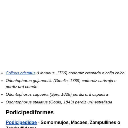
Colinus cristatus
(Linnaeus, 1766) codorniz crestada o colín chico
Odontophorus gujanensis
(Gmelin, 1789) codorniz carirroja o
perdiz urú común
Odontophorus capueira
(Spix, 1825) perdiz urú capueira
Odontophorus stellatus
(Gould, 1843) perdiz urú estrellada
Podicipediformes
Podicipedidae
- Somormujos, Macaes, Zampullines o