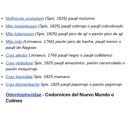
Nothocrax urumutum
(Spix, 1825) paujil nocturno
Mitu tomentosum
(Spix, 1825) paujil colirrojo o paujil culicolorado
Mitu tuberosum
(Spix, 1825) paujil pico de ají o pavón pico de ají
Mitu mitu
(Linnaeus, 1766) pavón pico de hacha, paujil menor o
paujil de Alagoas
Crax alector
Linnaeus, 1766 paujil negro o paujil culiblanco
Crax globulosa
Spix, 1825 paujil amazónico, pavón carunculado o
pavón moquirrojo
Crax fasciolata
Spix, 1825 mamaco
Crax blumenbachii
Spix, 1825 paujil piquirrojo o pavón piquirrojo
Odontophoridae
- Codornices del Nuevo Mundo o
Colines