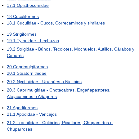
17.1
Opisthocomidae
18
Cuculiformes
18.1
Cuculidae - Cucos, Correcaminos y similares
19
Strigiformes
19.1
Tytonidae - Lechuzas
19.2
Strigidae - Búhos, Tecolotes, Mochuelos, Autillos, Cárabos y
Caburés
20
Caprimulgiformes
20.1
Steatornithidae
20.2
Nyctibiidae - Urutaúes o Nictibios
20.3
Caprimulgidae - Chotacabras, Engañapastores,
Atajacaminos o Añaperos
21
Apodiformes
21.1
Apodidae - Vencejos
21.2
Trochilidae - Colibríes, Picaflores, Chupamirtos o
Chuparrosas