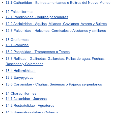
11.1
Cathartidae - Buitres americanos o Buitres del Nuevo Mundo
12
Falconiformes
12.1
Pandionidae - Águilas pescadoras
12.2
Accipitridae - Águilas, Milanos, Gavilanes, Azores y Buitres
12.3
Falconidae - Halcones, Cernícalos o Alcotanes y similares
13
Gruiformes
13.1
Aramidae
13.2
Psophiidae - Trompeteros o Tentes
13.3
Rallidae - Gallinetas, Gallaretas, Pollas de agua, Fochas,
Rascones y Calamones
13.4
Heliornithidae
13.5
Eurypygidae
13.6
Cariamidae - Chuñas, Seriemas o Pájaros serpentarios
14
Charadriiformes
14.1
Jacanidae - Jacanas
14.2
Rostratulidae - Aguateros
14.3
Haematopodidae - Ostreros