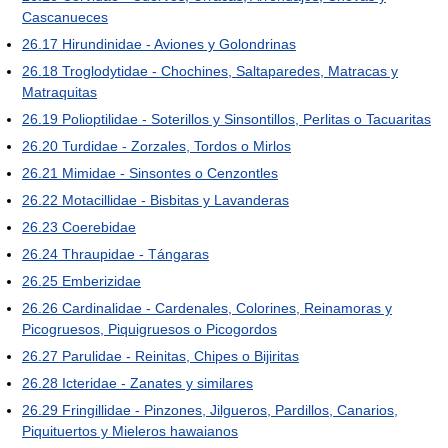
Cascanueces
26.17
Hirundinidae - Aviones y Golondrinas
26.18
Troglodytidae - Chochines, Saltaparedes, Matracas y
Matraquitas
26.19
Polioptilidae - Soterillos y Sinsontillos, Perlitas o Tacuaritas
26.20
Turdidae - Zorzales, Tordos o Mirlos
26.21
Mimidae - Sinsontes o Cenzontles
26.22
Motacillidae - Bisbitas y Lavanderas
26.23
Coerebidae
26.24
Thraupidae - Tángaras
26.25
Emberizidae
26.26
Cardinalidae - Cardenales, Colorines, Reinamoras y
Picogruesos, Piquigruesos o Picogordos
26.27
Parulidae - Reinitas, Chipes o Bijiritas
26.28
Icteridae - Zanates y similares
26.29
Fringillidae - Pinzones, Jilgueros, Pardillos, Canarios,
Piquituertos y Mieleros hawaianos