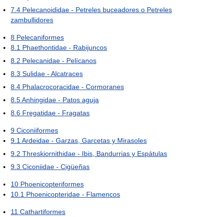
7.4
Pelecanoididae - Petreles buceadores o Petreles
zambullidores
8
Pelecaniformes
8.1
Phaethontidae - Rabijuncos
8.2
Pelecanidae - Pelícanos
8.3
Sulidae - Alcatraces
8.4
Phalacrocoracidae - Cormoranes
8.5
Anhingidae - Patos aguja
8.6
Fregatidae - Fragatas
9
Ciconiiformes
9.1
Ardeidae - Garzas, Garcetas y Mirasoles
9.2
Threskiornithidae - Ibis, Bandurrias y Espátulas
9.3
Ciconiidae - Cigüeñas
10
Phoenicopteriformes
10.1
Phoenicopteridae - Flamencos
11
Cathartiformes