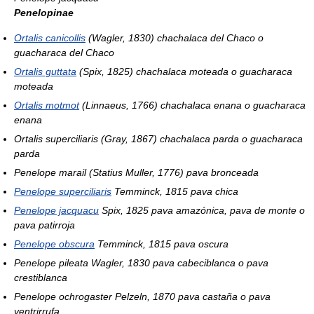
Penelopinae
Ortalis canicollis
(Wagler, 1830) chachalaca del Chaco o
guacharaca del Chaco
Ortalis guttata
(Spix, 1825) chachalaca moteada o guacharaca
moteada
Ortalis motmot
(Linnaeus, 1766) chachalaca enana o guacharaca
enana
Ortalis superciliaris
(Gray, 1867) chachalaca parda o guacharaca
parda
Penelope marail
(Statius Muller, 1776) pava bronceada
Penelope superciliaris
Temminck, 1815 pava chica
Penelope jacquacu
Spix, 1825 pava amazónica, pava de monte o
pava patirroja
Penelope obscura
Temminck, 1815 pava oscura
Penelope pileata
Wagler, 1830 pava cabeciblanca o pava
crestiblanca
Penelope ochrogaster
Pelzeln, 1870 pava castaña o pava
ventrirrufa