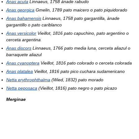
Anas acuta
Linnaeus, 1758 ánade rabudo
Anas georgica
Gmelin, 1789 pato maicero o pato piquidorado
Anas bahamensis
Linnaeus, 1758 pato gargantilla, ánade
gargantillo o pato cariblanco
Anas versicolor
Vieillot, 1816 pato capuchino, pato argentino o
cerceta argentina
Anas discors
Linnaeus, 1766 pato media luna, cerceta aliazul o
barraquete aliazul
Anas cyanoptera
Vieillot, 1816 pato colorado o cerceta colorada
Anas platalea
Vieillot, 1816 pato pico cuchara sudamericano
Netta erythrophthalma
(Wied, 1832) pato morado
Netta peposaca
(Vieillot, 1816) pato negro o pato picazo
Merginae