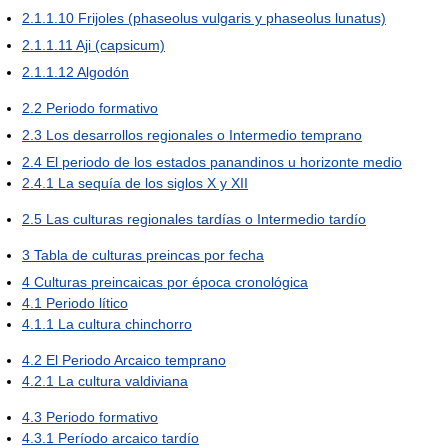
2.1.1.10
Frijoles (phaseolus vulgaris y phaseolus lunatus)
2.1.1.11
Aji (capsicum)
2.1.1.12
Algodón
2.2
Periodo formativo
2.3
Los desarrollos regionales o Intermedio temprano
2.4
El periodo de los estados panandinos u horizonte medio
2.4.1
La sequía de los siglos X y XII
2.5
Las culturas regionales tardías o Intermedio tardío
3
Tabla de culturas preincas por fecha
4
Culturas preincaicas por época cronológica
4.1
Periodo lítico
4.1.1
La cultura chinchorro
4.2
El Periodo Arcaico temprano
4.2.1
La cultura valdiviana
4.3
Periodo formativo
4.3.1
Período arcaico tardío