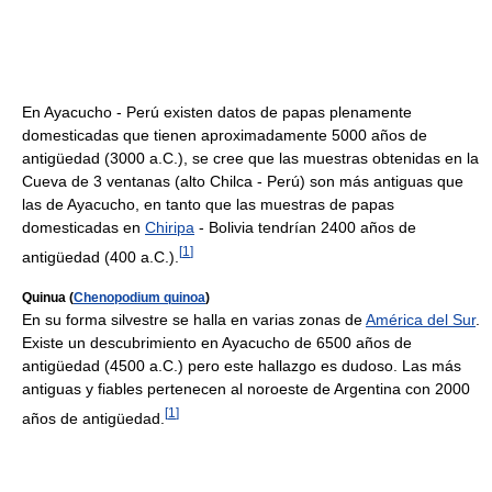
En Ayacucho - Perú existen datos de papas plenamente
domesticadas que tienen aproximadamente 5000 años de
antigüedad (3000 a.C.), se cree que las muestras obtenidas en la
Cueva de 3 ventanas (alto Chilca - Perú) son más antiguas que
las de Ayacucho, en tanto que las muestras de papas
domesticadas en
Chiripa
- Bolivia tendrían 2400 años de
[
1
]
antigüedad (400 a.C.).
Quinua (
Chenopodium quinoa
)
En su forma silvestre se halla en varias zonas de
América del Sur
.
Existe un descubrimiento en Ayacucho de 6500 años de
antigüedad (4500 a.C.) pero este hallazgo es dudoso. Las más
antiguas y fiables pertenecen al noroeste de Argentina con 2000
[
1
]
años de antigüedad.