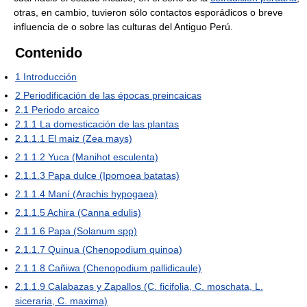
otras, en cambio, tuvieron sólo contactos esporádicos o breve
influencia de o sobre las culturas del Antiguo Perú.
Contenido
1
Introducción
2
Periodificación de las épocas preincaicas
2.1
Periodo arcaico
2.1.1
La domesticación de las plantas
2.1.1.1
El maiz (Zea mays)
2.1.1.2
Yuca (Manihot esculenta)
2.1.1.3
Papa dulce (Ipomoea batatas)
2.1.1.4
Maní (Arachis hypogaea)
2.1.1.5
Achira (Canna edulis)
2.1.1.6
Papa (Solanum spp)
2.1.1.7
Quinua (Chenopodium quinoa)
2.1.1.8
Cañiwa (Chenopodium pallidicaule)
2.1.1.9
Calabazas y Zapallos (C. ficifolia, C. moschata, L.
siceraria, C. maxima)