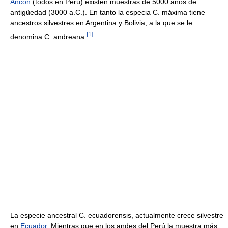
Ancón
(todos en Perú) existen muestras de 5000 años de
antigüedad (3000 a.C.). En tanto la especia C. máxima tiene
ancestros silvestres en Argentina y Bolivia, a la que se le
[
1
]
denomina C. andreana.
La especie ancestral C. ecuadorensis, actualmente crece silvestre
en
Ecuador
. Mientras que en los andes del Perú la muestra más