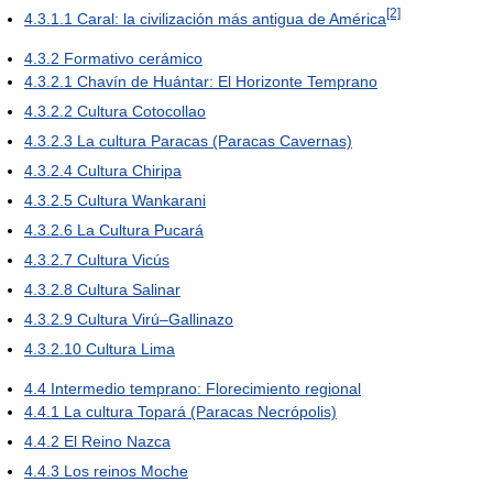
[2]
4.3.1.1
Caral: la civilización más antigua de América
4.3.2
Formativo cerámico
4.3.2.1
Chavín de Huántar: El Horizonte Temprano
4.3.2.2
Cultura Cotocollao
4.3.2.3
La cultura Paracas (Paracas Cavernas)
4.3.2.4
Cultura Chiripa
4.3.2.5
Cultura Wankarani
4.3.2.6
La Cultura Pucará
4.3.2.7
Cultura Vicús
4.3.2.8
Cultura Salinar
4.3.2.9
Cultura Virú–Gallinazo
4.3.2.10
Cultura Lima
4.4
Intermedio temprano: Florecimiento regional
4.4.1
La cultura Topará (Paracas Necrópolis)
4.4.2
El Reino Nazca
4.4.3
Los reinos Moche