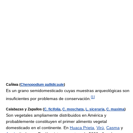
Cañiwa (
Chenopodium pallidicaule
)
Es un grano semidomesticado cuyas muestras arqueológicas son
[
1
]
insuficientes por problemas de conservación.
Calabazas y Zapallos (
C. ficifolia
,
C. moschata
,
L. siceraria
,
C. maxima
)
Son vegetales ampliamente distribuidos en América y
probablemente constituyen el primer alimento vegetal
domesticado en el continente. En
Huaca Prieta
,
Virú
,
Casma
y