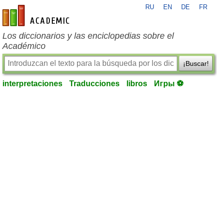
RU
EN
DE
FR
es-academic.com
Los diccionarios y las enciclopedias sobre el
Académico
¡Buscar!
interpretaciones
Traducciones
libros
Игры ⚽