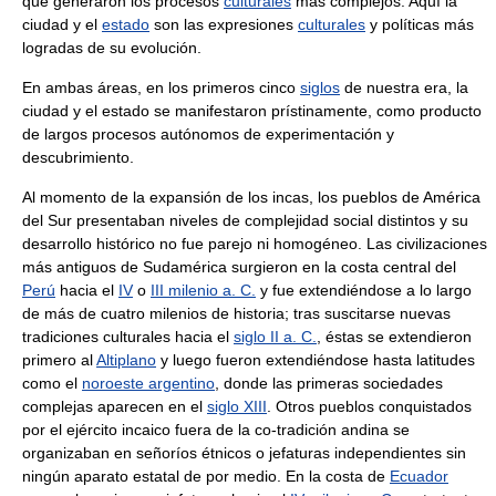
que generaron los procesos
culturales
más complejos. Aquí la
ciudad y el
estado
son las expresiones
culturales
y políticas más
logradas de su evolución.
En ambas áreas, en los primeros cinco
siglos
de nuestra era, la
ciudad y el estado se manifestaron prístinamente, como producto
de largos procesos autónomos de experimentación y
descubrimiento.
Al momento de la expansión de los incas, los pueblos de América
del Sur presentaban niveles de complejidad social distintos y su
desarrollo histórico no fue parejo ni homogéneo. Las civilizaciones
más antiguos de Sudamérica surgieron en la costa central del
Perú
hacia el
IV
o
III milenio a. C.
y fue extendiéndose a lo largo
de más de cuatro milenios de historia; tras suscitarse nuevas
tradiciones culturales hacia el
siglo II a. C.
, éstas se extendieron
primero al
Altiplano
y luego fueron extendiéndose hasta latitudes
como el
noroeste argentino
, donde las primeras sociedades
complejas aparecen en el
siglo XIII
. Otros pueblos conquistados
por el ejército incaico fuera de la co-tradición andina se
organizaban en señoríos étnicos o jefaturas independientes sin
ningún aparato estatal de por medio. En la costa de
Ecuador