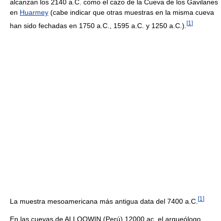
alcanzan los 2140 a.C. como el cazo de la Cueva de los Gavilanes
en
Huarmey
(cabe indicar que otras muestras en la misma cueva
[
1
]
han sido fechadas en 1750 a.C., 1595 a.C. y 1250 a.C.).
[
1
]
La muestra mesoamericana más antigua data del 7400 a.C.
En las cuevas de ALLQOWIN (Perú) 12000 ac. el arqueólogo