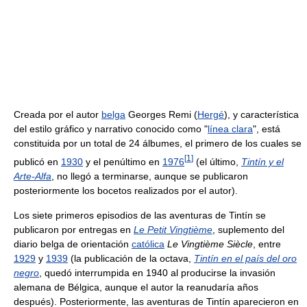
Creada por el autor
belga
Georges Remi (
Hergé
), y característica
del estilo gráfico y narrativo conocido como "
línea clara
", está
constituida por un total de 24 álbumes, el primero de los cuales se
[
1
]
publicó en
1930
y el penúltimo en
1976
(el último,
Tintín y el
Arte-Alfa
, no llegó a terminarse, aunque se publicaron
posteriormente los bocetos realizados por el autor).
Los siete primeros episodios de las aventuras de Tintín se
publicaron por entregas en
Le Petit Vingtième
, suplemento del
diario belga de orientación
católica
Le Vingtième Siècle
, entre
1929
y
1939
(la publicación de la octava,
Tintín en el país del oro
negro
, quedó interrumpida en 1940 al producirse la invasión
alemana de Bélgica, aunque el autor la reanudaría años
después). Posteriormente, las aventuras de Tintín aparecieron en