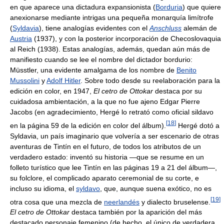
en que aparece una dictadura expansionista (
Borduria
) que quiere
anexionarse mediante intrigas una pequeña monarquía limítrofe
(
Syldavia
), tiene analogías evidentes con el
Anschluss
alemán de
Austria
(1937), y con la posterior incorporación de Checoslovaquia
al Reich (1938). Estas analogías, además, quedan aún más de
manifiesto cuando se lee el nombre del dictador bordurio:
Müsstler, una evidente amalgama de los nombre de
Benito
Mussolini
y
Adolf Hitler
. Sobre todo desde su reelaboración para la
edición en color, en 1947,
El cetro de Ottokar
destaca por su
cuidadosa ambientación, a la que no fue ajeno Edgar Pierre
Jacobs (en agradecimiento, Hergé lo retrató como oficial sildavo
[
18
]
en la página 59 de la edición en color del álbum).
Hergé dotó a
Syldavia, un país imaginario que volvería a ser escenario de otras
aventuras de Tintín en el futuro, de todos los atributos de un
verdadero estado: inventó su historia —que se resume en un
folleto turístico que lee Tintín en las páginas 19 a 21 del álbum—,
su folclore, el complicado aparato ceremonial de su corte, e
incluso su idioma, el
syldavo
, que, aunque suena exótico, no es
[
19
]
otra cosa que una mezcla de
neerlandés
y dialecto bruselense.
El cetro de Ottokar
destaca también por la aparición del más
destacado personaje femenino (de hecho, el único de verdadera