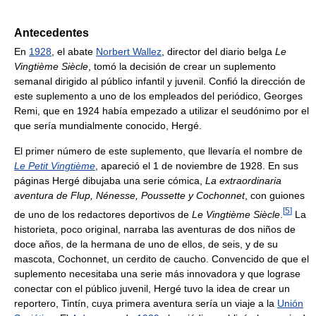
Antecedentes
En
1928
, el abate
Norbert Wallez
, director del diario belga
Le
Vingtième Siècle
, tomó la decisión de crear un suplemento
semanal dirigido al público infantil y juvenil. Confió la dirección de
este suplemento a uno de los empleados del periódico, Georges
Remi, que en 1924 había empezado a utilizar el seudónimo por el
que sería mundialmente conocido, Hergé.
El primer número de este suplemento, que llevaría el nombre de
Le Petit Vingtième
, apareció el 1 de noviembre de 1928. En sus
páginas Hergé dibujaba una serie cómica,
La extraordinaria
aventura de Flup, Nénesse, Poussette y Cochonnet
, con guiones
[
5
]
de uno de los redactores deportivos de
Le Vingtième Siècle
.
La
historieta, poco original, narraba las aventuras de dos niños de
doce años, de la hermana de uno de ellos, de seis, y de su
mascota, Cochonnet, un cerdito de caucho. Convencido de que el
suplemento necesitaba una serie más innovadora y que lograse
conectar con el público juvenil, Hergé tuvo la idea de crear un
reportero, Tintín, cuya primera aventura sería un viaje a la
Unión