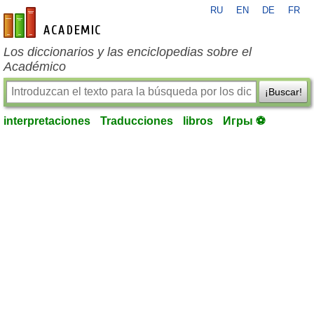
RU
EN
DE
FR
es-academic.com
Los diccionarios y las enciclopedias sobre el
Académico
¡Buscar!
interpretaciones
Traducciones
libros
Игры ⚽