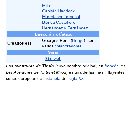
Milú
Capitán Haddock
El profesor Tornasol
Bianca Castafiore
Hernández y Fernández
Dirección artística
Georges Remi (
Hergé
), con
Creador(es)
varios
colaboradores
.
Serie
Sitio web
Las aventuras de Tintín
(cuyo nombre original, en
francés
, es
Les Aventures de Tintin et Milou
) es una de las más influyentes
series europeas de
historieta
del
siglo XX
.