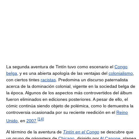
La segunda aventura de Tintín tuvo como escenario el
Congo
belga
, y es una abierta apología de las ventajas del
colonialismo
,
con ciertos tintes
racistas
. Predomina un discurso paternalista
acerca de la dominación colonial, vigente en la sociedad belga de
la época. Algunos de los aspectos más controvertidos del álbum
fueron eliminados en ediciones posteriores. A pesar de ello, el
cómic continúa siendo objeto de polémica, como lo demuestra la
controversia ocasionada por su reciente reedición en el
Reino
[
14
]
Unido
, en
2007
.
Al término de la aventura de
Tintín en el Congo
se descubre que
un grupo de gángsters de
Chicago
, dirigido por
Al Capone
, planea