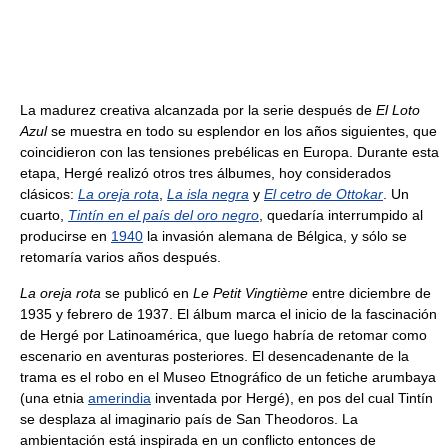
La madurez creativa alcanzada por la serie después de
El Loto
Azul
se muestra en todo su esplendor en los años siguientes, que
coincidieron con las tensiones prebélicas en Europa. Durante esta
etapa, Hergé realizó otros tres álbumes, hoy considerados
clásicos:
La oreja rota
,
La isla negra
y
El cetro de Ottokar
. Un
cuarto,
Tintín en el país del oro negro
, quedaría interrumpido al
producirse en
1940
la invasión alemana de Bélgica, y sólo se
retomaría varios años después.
La oreja rota
se publicó en
Le Petit Vingtième
entre diciembre de
1935 y febrero de 1937. El álbum marca el inicio de la fascinación
de Hergé por Latinoamérica, que luego habría de retomar como
escenario en aventuras posteriores. El desencadenante de la
trama es el robo en el Museo Etnográfico de un fetiche arumbaya
(una etnia
amerindia
inventada por Hergé), en pos del cual Tintín
se desplaza al imaginario país de San Theodoros. La
ambientación está inspirada en un conflicto entonces de