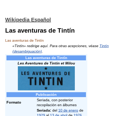
Wikipedia Español
Las aventuras de Tintín
Las aventuras de Tintín
«Tintín» redirige aquí. Para otras acepciones, véase
Tintín
(desambiguación)
.
Las aventuras de Tintín
Les Aventures de Tintin et Milou
Publicación
Seriada, con posterior
Formato
recopilación en álbumes
Seriada:
del
10 de enero
de
1929
al
13 de abril
de
1976
.