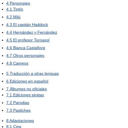
4
Personajes
4.1
Tintín
4.2
Milú
4.3
El capitán Haddock
4.4
Hernández y Fernández
4.5
El profesor Tornasol
4.6
Bianca Castafiore
4.7
Otros personajes
4.8
Cameos
5
Traducción a otras lenguas
6
Ediciones en español
7
Álbumes no oficiales
7.1
Ediciones piratas
7.2
Parodias
7.3
Pastiches
8
Adaptaciones
8.1
Cine